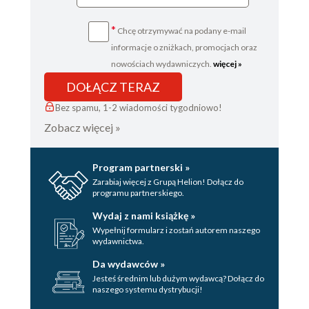
*
Chcę otrzymywać na podany e-mail
informacje o zniżkach, promocjach oraz
nowościach wydawniczych.
więcej »
DOŁĄCZ TERAZ
Bez spamu, 1-2 wiadomości tygodniowo!
Zobacz więcej »
Program partnerski »
Zarabiaj więcej z Grupą Helion! Dołącz do
programu partnerskiego.
Wydaj z nami książkę »
Wypełnij formularz i zostań autorem naszego
wydawnictwa.
Da wydawców »
Jesteś średnim lub dużym wydawcą? Dołącz do
naszego systemu dystrybucji!