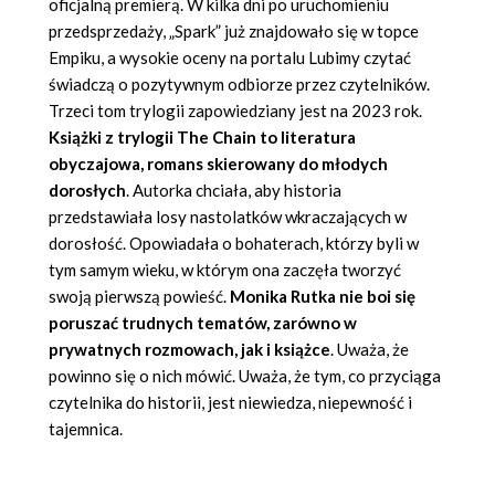
oficjalną premierą. W kilka dni po uruchomieniu
przedsprzedaży, „Spark” już znajdowało się w topce
Empiku, a wysokie oceny na portalu Lubimy czytać
świadczą o pozytywnym odbiorze przez czytelników.
Trzeci tom trylogii zapowiedziany jest na 2023 rok.
Książki z trylogii The Chain
to literatura
obyczajowa, romans skierowany do młodych
dorosłych
. Autorka chciała, aby historia
przedstawiała losy nastolatków wkraczających w
dorosłość. Opowiadała o bohaterach, którzy byli w
tym samym wieku, w którym ona zaczęła tworzyć
swoją pierwszą powieść.
Monika Rutka
nie boi się
poruszać trudnych tematów, zarówno w
prywatnych rozmowach, jak i
książce
. Uważa, że
powinno się o nich mówić. Uważa, że tym, co przyciąga
czytelnika do historii, jest niewiedza, niepewność i
tajemnica.