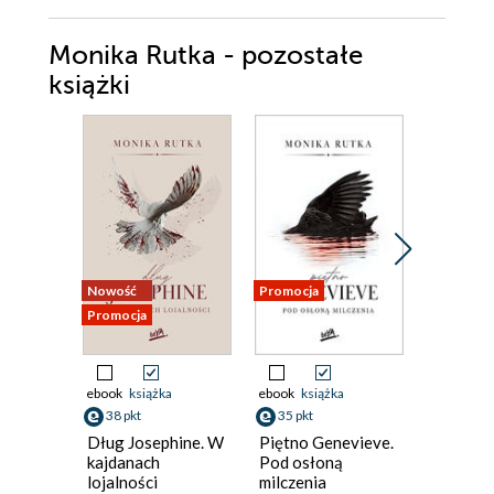
Monika Rutka - pozostałe
książki
Nowość
Promocja
Promocja
Promocja
ebook
książka
ebook
książka
ebook
aud
38 pkt
35 pkt
książka
Dług Josephine. W
Piętno Genevieve.
32 pkt
kajdanach
Pod osłoną
lojalności
milczenia
Dom zła