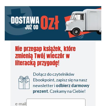
Nie przegap książek, które
zmienią Twój wieczór w
literacką przygodę!
Dołącz do czytelników
Ebookpoint, zapisz się na nasz
newsletter i
odbierz darmowy
prezent
. Czekamy na Ciebie!
e-mail