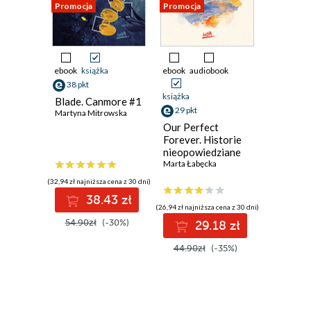
Promocja
Promocja
Promocja
ebook
książka
ebook
audiobook
ebook
aud
38 pkt
książka
książka
Blade. Canmore #1
29 pkt
32 pkt
Martyna Mitrowska
Our Perfect
Extingui
Forever. Historie
Heat. Ru
nieopowiedziane
Marta Łabęcka
(32,94 zł najniższa cena z 30 dni)
38.43 zł
(26,94 zł najniższa cena z 30 dni)
(29,94 zł najni
54.90zł
(-30%)
29.18 zł
3
44.90zł
(-35%)
49.90z