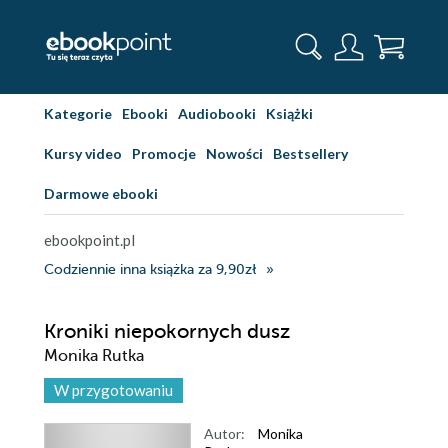
Kategorie
Ebooki
Audiobooki
Książki
Kursy video
Promocje
Nowości
Bestsellery
Darmowe ebooki
ebookpoint.pl
Codziennie inna książka za 9,90zł
Kroniki niepokornych dusz
Monika Rutka
W przygotowaniu
Autor:
Monika