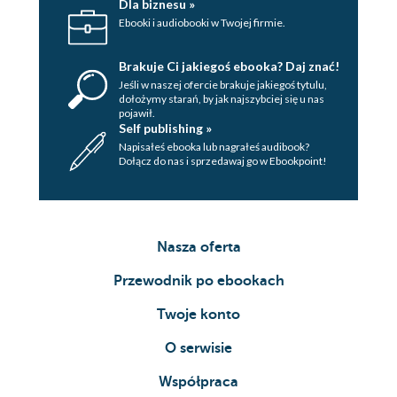
Dla biznesu »
Ebooki i audiobooki w Twojej firmie.
Brakuje Ci jakiegoś ebooka? Daj znać!
Jeśli w naszej ofercie brakuje jakiegoś tytulu,
dołożymy starań, by jak najszybciej się u nas
pojawił.
Self publishing »
Napisałeś ebooka lub nagrałeś audibook?
Dołącz do nas i sprzedawaj go w Ebookpoint!
Nasza oferta
Przewodnik po ebookach
Twoje konto
O serwisie
Współpraca