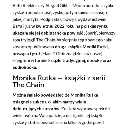
Beth Reekles czy Abigail Gibbs. Młoda autorka szybko
zyskała popularność, zyskując tym samym szansę, o
jakiej marzyła. Podpisała umowę z wydawnictwem
BeYa i już
w kwietniu 2022 roku na polskim rynku
ukazała się jej debiutancka powieść
„
Spark
”, pierwszy
tom trylogii The Chain. W sierpniu tego samego roku
została opublikowana
druga
książka Moniki Rutki
,
nosząca tytuł
„
Flame
”. Obie znajdziesz w naszej
księgarni w formie
książki tradycyjnej, ebooka oraz
audiobooka
.
Monika Rutka – książki z serii
The Chain
Można śmiało powiedzieć, że
Monika Rutka
osiągnęła sukces, o jakim marzy wielu
debiutujących autorów
. Została wybrana spośród
wielu osób na Wattpadzie, a następnie jej książki
zyskały status bestsellera na kilka tygodni przed