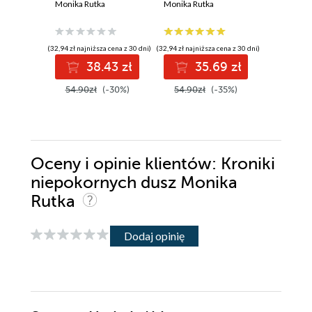
Monika Rutka
Monika Rutka
obietnic
Monika Ru
(32,94 zł najniższa cena z 30 dni)
(32,94 zł najniższa cena z 30 dni)
38.43 zł
35.69 zł
(29,94 zł najni
54.90zł
(-30%)
54.90zł
(-35%)
3
49.90z
Oceny i opinie klientów: Kroniki
niepokornych dusz Monika
Rutka
Dodaj opinię