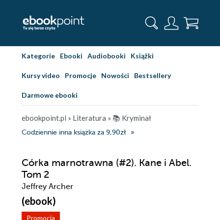
Kategorie
Ebooki
Audiobooki
Książki
Kursy video
Promocje
Nowości
Bestsellery
Darmowe ebooki
ebookpoint.pl
»
Literatura
»
📚 Kryminał
Codziennie inna książka za 9,90zł
Córka marnotrawna (#2). Kane i Abel.
Tom 2
Jeffrey Archer
(ebook)
Promocja