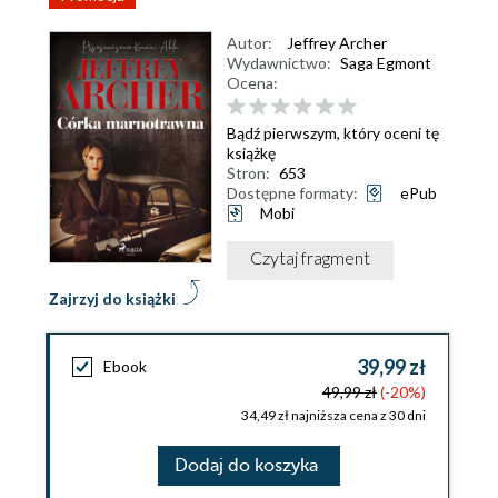
Autor:
Jeffrey Archer
Wydawnictwo:
Saga Egmont
Ocena:
Bądź pierwszym, który oceni tę
książkę
Stron:
653
Dostępne formaty:
ePub
Mobi
Czytaj fragment
Zajrzyj do książki
39,99 zł
Ebook
49,99 zł
(-20%)
34,49 zł najniższa cena z 30 dni
Dodaj do koszyka