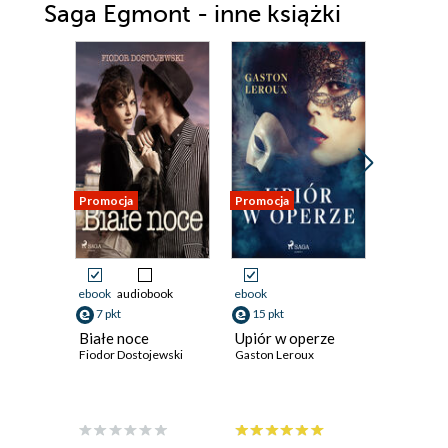
Saga Egmont - inne książki
Promocja
Promocja
Promocja
ebook
audiobook
ebook
ebook
7 pkt
15 pkt
15 pkt
Białe noce
Upiór w operze
Portret
Fiodor Dostojewski
Gaston Leroux
Gray'a
Oscar Wil