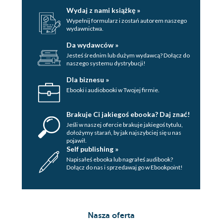
Wydaj z nami książkę »
Wypełnij formularz i zostań autorem naszego
wydawnictwa.
Da wydawców »
Jesteś średnim lub dużym wydawcą? Dołącz do
naszego systemu dystrybucji!
Dla biznesu »
Ebooki i audiobooki w Twojej firmie.
Brakuje Ci jakiegoś ebooka? Daj znać!
Jeśli w naszej ofercie brakuje jakiegoś tytulu,
dołożymy starań, by jak najszybciej się u nas
pojawił.
Self publishing »
Napisałeś ebooka lub nagrałeś audibook?
Dołącz do nas i sprzedawaj go w Ebookpoint!
Nasza oferta