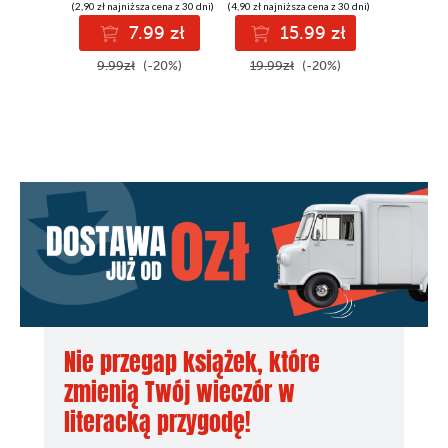
(2,90 zł najniższa cena z 30 dni)
(4,90 zł najniższa cena z 30 dni)
(13,79 zł najni
7.99 zł
15.99 zł
1
9.99zł
(-20%)
19.99zł
(-20%)
19.99z
Nie przegap książek, które
zmienią Twój wieczór w
literacką przygodę!