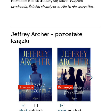
Nakładem Rebisu ukazały się także:
Więzień
urodzenia, Ścieżki chwały
oraz
Ale to nie wszystko.
Jeffrey Archer - pozostałe
książki
Promocja
Promocja
Promocja
ebook
audiobook
ebook
audiobook
ebook
aud