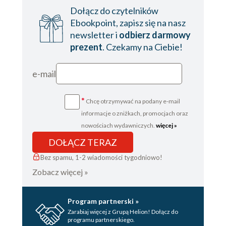
Dołącz do czytelników
Ebookpoint, zapisz się na nasz
newsletter i
odbierz darmowy
prezent
. Czekamy na Ciebie!
e-mail
*
Chcę otrzymywać na podany e-mail
informacje o zniżkach, promocjach oraz
nowościach wydawniczych.
więcej »
DOŁĄCZ TERAZ
Bez spamu, 1-2 wiadomości tygodniowo!
Zobacz więcej »
Program partnerski »
Zarabiaj więcej z Grupą Helion! Dołącz do
programu partnerskiego.