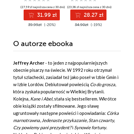
(27,59 zł najniższa cena z 30 dni)
(23,38 zł najniższa cena z 30 dni)
(34,39 zł najni
31.99 zł
28.27 zł
4
39.99zł
(-20%)
34.90zł
(-19%)
52.90z
O autorze
ebooka
Jeffrey Archer
- to jeden z najpopularniejszych
obecnie pisarzy na świecie. W 1992 roku otrzymał
tytuł szlachecki, zasiadał też jako poseł w Izbie Gmin i
w Izbie Lordów. Debiutował powieścią
Co do grosza
,
która zyskała popularność w Wielkiej Brytanii.
Kolejna,
Kane i Abel
, stała się bestsellerem. Wkrótce
obie książki zostały sfilmowane. Jego sławę
ugruntowały następne powieści i opowiadania:
Córka
marnotrawna
,
Jedenaste przykazanie
,
Stan czwarty,
Czy powiemy pani prezydent?
i
Synowie fortuny
.