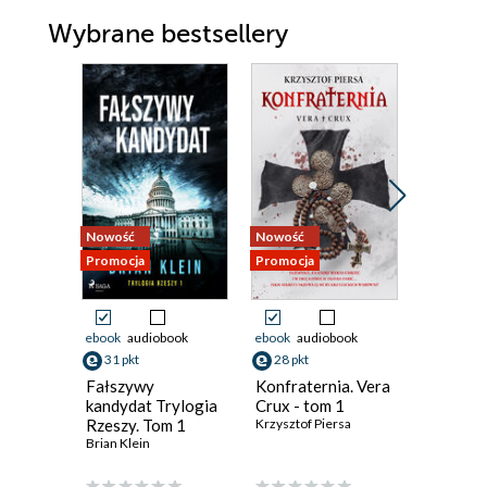
Wybrane bestsellery
Nowość
Nowość
Nowość
Promocja
Promocja
Promocja
ebook
audiobook
ebook
audiobook
ebook
aud
31 pkt
28 pkt
42 pkt
Fałszywy
Konfraternia. Vera
Cisza, kt
kandydat Trylogia
Crux - tom 1
Emilia Sze
Rzeszy. Tom 1
Krzysztof Piersa
Brian Klein