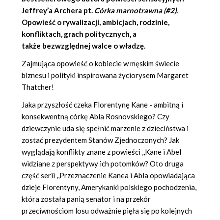
Jeffrey’a Archera
pt.
Córka marnotrawna (#2)
.
Opowieść o rywalizacji, ambicjach, rodzinie,
konfliktach, grach politycznych, a
także bezwzględnej walce o władzę.
Zajmująca opowieść o kobiecie w męskim świecie
biznesu i polityki inspirowana życiorysem Margaret
Thatcher!
Jaka przyszłość czeka Florentynę Kane - ambitną i
konsekwentną córkę Abla Rosnovskiego? Czy
dziewczynie uda się spełnić marzenie z dzieciństwa i
zostać prezydentem Stanów Zjednoczonych? Jak
wyglądają konflikty znane z powieści ,,Kane i Abel
widziane z perspektywy ich potomków? Oto druga
część serii ,,Przeznaczenie Kanea i Abla opowiadająca
dzieje Florentyny, Amerykanki polskiego pochodzenia,
która została panią senator i na przekór
przeciwnościom losu odważnie pięła się po kolejnych