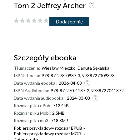
Tom 2 Jeffrey Archer
Dodaj opinię
Szczegóły
ebooka
Tłumaczenie:
Wiesław Mleczko, Danuta Sękalska
ISBN Ebooka:
978-87-273-0987-3, 9788727309873
Data wydania ebooka :
2026-04-03
ISBN Audiobooka:
978-87-270-4187-2, 9788727041872
Data wydania audiobooka :
2024-03-08
Rozmiar pliku ePub:
712.4kB
Rozmiar pliku Mobi:
2.5MB
Rozmiar pliku mp3:
718.8MB
Pobierz przykładowy rozdział EPUB »
Pobierz przykładowy rozdział MOBI »
Zgłoś erratę