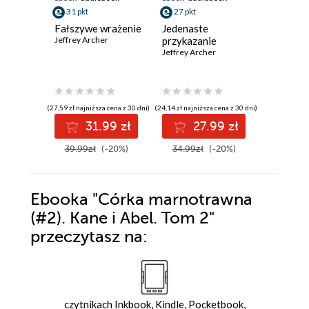
31 pkt
27 pkt
35 pkt
Fałszywe wrażenie
Jedenaste
Kane i A
Jeffrey Archer
przykazanie
Jeffrey Ar
Jeffrey Archer
(27,59 zł najniższa cena z 30 dni)
(24,14 zł najniższa cena z 30 dni)
(33,74 zł najni
31.99 zł
27.99 zł
3
39.99zł
(-20%)
34.99zł
(-20%)
44.99z
Ebooka
"Córka marnotrawna
(#2). Kane i Abel. Tom 2"
przeczytasz na:
czytnikach Inkbook, Kindle, Pocketbook,