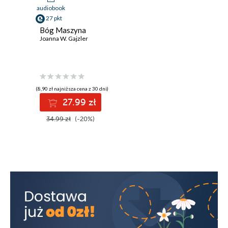
audiobook
27 pkt
Bóg Maszyna
Joanna W. Gajzler
(8,90 zł najniższa cena z 30 dni)
27.99 zł
34.99 zł
(-20%)