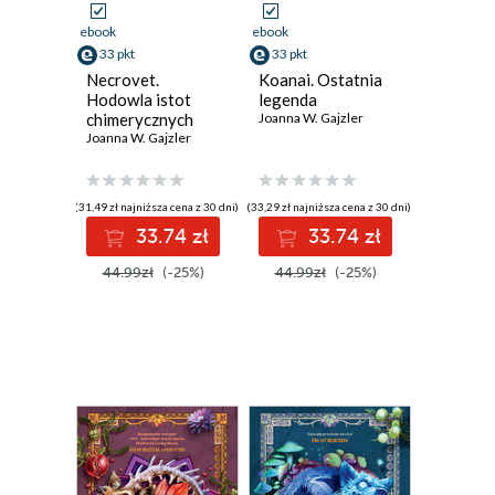
ebook
ebook
33 pkt
33 pkt
Necrovet.
Koanai. Ostatnia
Hodowla istot
legenda
chimerycznych
Joanna W. Gajzler
Joanna W. Gajzler
(31,49 zł najniższa cena z 30 dni)
(33,29 zł najniższa cena z 30 dni)
33.74 zł
33.74 zł
44.99zł
(-25%)
44.99zł
(-25%)