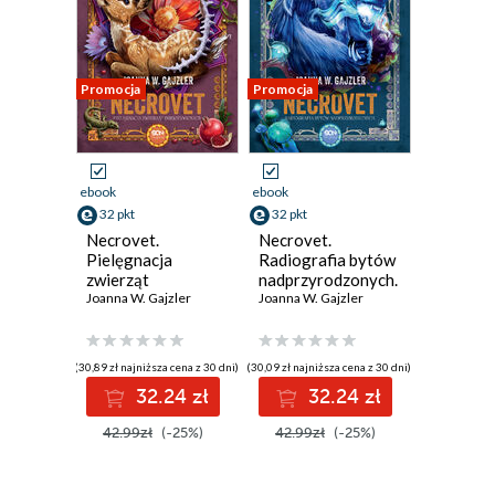
Promocja
Promocja
ebook
ebook
32 pkt
32 pkt
Necrovet.
Necrovet.
Pielęgnacja
Radiografia bytów
zwierząt
nadprzyrodzonych.
(nie)ożywionych
Joanna W. Gajzler
Tom 3
Joanna W. Gajzler
(30,89 zł najniższa cena z 30 dni)
(30,09 zł najniższa cena z 30 dni)
32.24 zł
32.24 zł
42.99zł
(-25%)
42.99zł
(-25%)