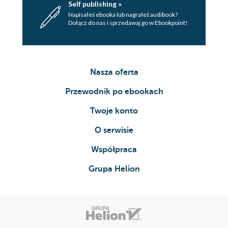
Self publishing »
Napisałeś ebooka lub nagrałeś audibook?
Dołącz do nas i sprzedawaj go w Ebookpoint!
Nasza oferta
Przewodnik po ebookach
Twoje konto
O serwisie
Współpraca
Grupa Helion