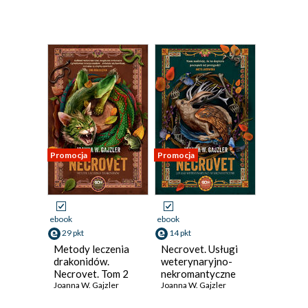
Promocja
Promocja
ebook
ebook
29 pkt
14 pkt
Metody leczenia
Necrovet. Usługi
drakonidów.
weterynaryjno-
Necrovet. Tom 2
nekromantyczne
Joanna W. Gajzler
Joanna W. Gajzler