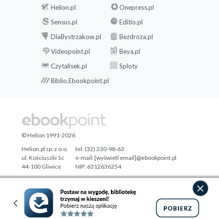
Helion.pl
Onepress.pl
Sensus.pl
Editio.pl
DlaBystrzakow.pl
Bezdroza.pl
Videopoint.pl
Beya.pl
Czytalisek.pl
Sploty
Biblio.Ebookpoint.pl
© Helion 1991-2026
Helion.pl sp. z o.o.
tel. (32) 230-98-63
ul. Kościuszki 1c
e-mail:
[wyświetl email]@ebookpoint.pl
44-100 Gliwice
NIP: 6312636254
Regon: 241989027
Designed with ♥ by
Tonik.pl
Pełna wersja strony »