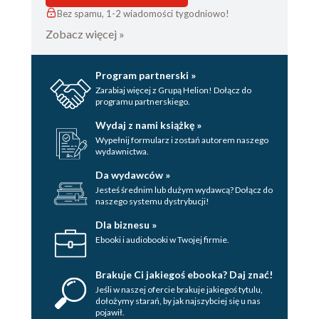
Bez spamu, 1-2 wiadomości tygodniowo!
Zobacz więcej »
Program partnerski »
Zarabiaj więcej z Grupą Helion! Dołącz do
programu partnerskiego.
Wydaj z nami książkę »
Wypełnij formularz i zostań autorem naszego
wydawnictwa.
Da wydawców »
Jesteś średnim lub dużym wydawcą? Dołącz do
naszego systemu dystrybucji!
Dla biznesu »
Ebooki i audiobooki w Twojej firmie.
Brakuje Ci jakiegoś ebooka? Daj znać!
Jeśli w naszej ofercie brakuje jakiegoś tytulu,
dołożymy starań, by jak najszybciej się u nas
pojawił.