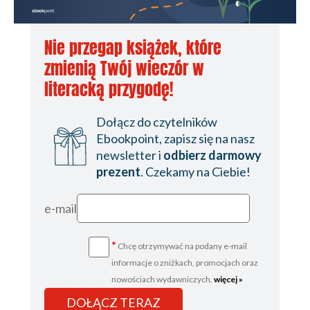
Nie przegap książek, które
zmienią Twój wieczór w
literacką przygodę!
Dołącz do czytelników
Ebookpoint, zapisz się na nasz
newsletter i
odbierz darmowy
prezent
. Czekamy na Ciebie!
e-mail
*
Chcę otrzymywać na podany e-mail
informacje o zniżkach, promocjach oraz
nowościach wydawniczych.
więcej »
DOŁĄCZ TERAZ