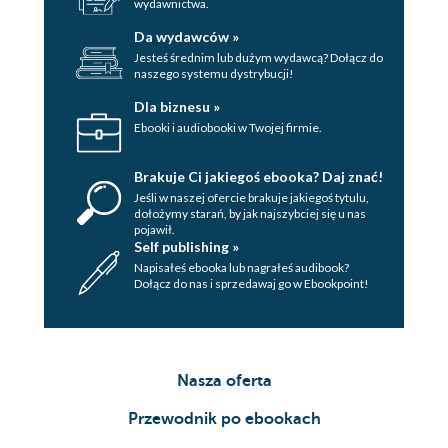
wydawnictwa.
Da wydawców »
Jesteś średnim lub dużym wydawcą? Dołącz do
naszego systemu dystrybucji!
Dla biznesu »
Ebooki i audiobooki w Twojej firmie.
Brakuje Ci jakiegoś ebooka? Daj znać!
Jeśli w naszej ofercie brakuje jakiegoś tytulu,
dołożymy starań, by jak najszybciej się u nas
pojawił.
Self publishing »
Napisałeś ebooka lub nagrałeś audibook?
Dołącz do nas i sprzedawaj go w Ebookpoint!
Nasza oferta
Przewodnik po ebookach