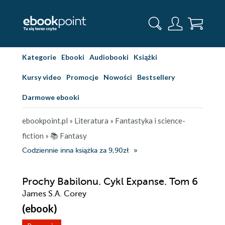
Kategorie
Ebooki
Audiobooki
Książki
Kursy video
Promocje
Nowości
Bestsellery
Darmowe ebooki
ebookpoint.pl
»
Literatura
»
Fantastyka i science-
fiction
»
📚 Fantasy
Codziennie inna książka za 9,90zł
Prochy Babilonu. Cykl Expanse. Tom 6
James S.A. Corey
(ebook)