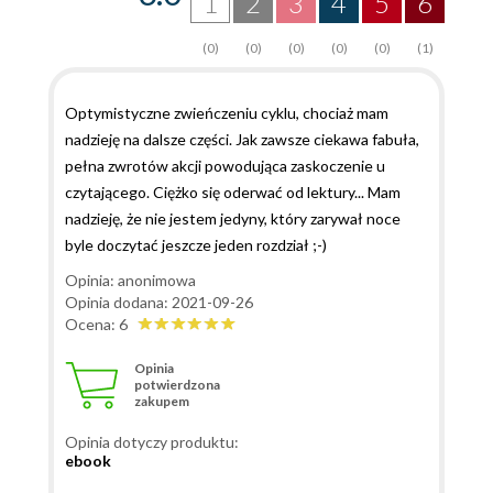
1
2
3
4
5
6
(0)
(0)
(0)
(0)
(0)
(1)
Optymistyczne zwieńczeniu cyklu, chociaż mam
nadzieję na dalsze części. Jak zawsze ciekawa fabuła,
pełna zwrotów akcji powodująca zaskoczenie u
czytającego. Ciężko się oderwać od lektury... Mam
nadzieję, że nie jestem jedyny, który zarywał noce
byle doczytać jeszcze jeden rozdział ;-)
Opinia: anonimowa
Opinia dodana: 2021-09-26
Ocena: 6
Opinia
potwierdzona
zakupem
Opinia dotyczy produktu:
ebook