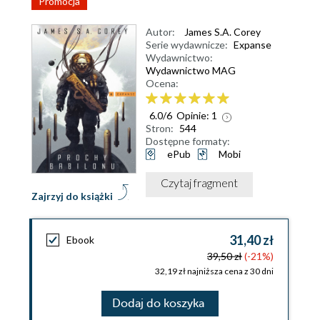
Promocja
Autor:
James S.A. Corey
Serie wydawnicze:
Expanse
Wydawnictwo:
Wydawnictwo MAG
Ocena:
6.0
/
6
Opinie:
1
Stron:
544
Dostępne formaty:
ePub
Mobi
Czytaj fragment
Zajrzyj do książki
31,40 zł
Ebook
39,50 zł
(-21%)
32,19 zł najniższa cena z 30 dni
Dodaj do koszyka