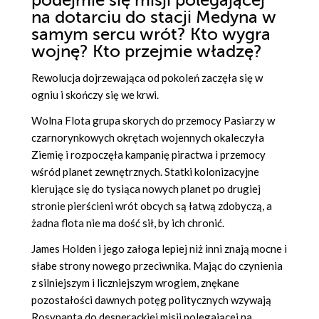
podejmie się misji polegającej
na dotarciu do stacji Medyna w
samym sercu wrót? Kto wygra
wojnę? Kto przejmie władzę?
Rewolucja dojrzewająca od pokoleń zaczęła się w
ogniu i skończy się we krwi.
Wolna Flota grupa skorych do przemocy Pasiarzy w
czarnorynkowych okrętach wojennych okaleczyła
Ziemię i rozpoczęła kampanię piractwa i przemocy
wśród planet zewnętrznych. Statki kolonizacyjne
kierujące się do tysiąca nowych planet po drugiej
stronie pierścieni wrót obcych są łatwą zdobyczą, a
żadna flota nie ma dość sił, by ich chronić.
James Holden i jego załoga lepiej niż inni znają mocne i
słabe strony nowego przeciwnika. Mając do czynienia
z silniejszym i liczniejszym wrogiem, znękane
pozostałości dawnych potęg politycznych wzywają
Rosynanta do desperackiej misji polegającej na