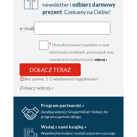
newsletter i
odbierz darmowy
prezent
. Czekamy na Ciebie!
e-mail
*
Chcę otrzymywać na podany e-mail
informacje o zniżkach, promocjach oraz
nowościach wydawniczych.
więcej »
DOŁĄCZ TERAZ
Bez spamu, 1-2 wiadomości tygodniowo!
Zobacz więcej »
Program partnerski »
Zarabiaj więcej z Grupą Helion! Dołącz do
programu partnerskiego.
Wydaj z nami książkę »
Wypełnij formularz i zostań autorem naszego