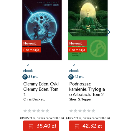
Nowość
Nowość
Nowość
Promocja
Promocja
Promocja
ebook
ebook
ebook
38 pkt
42 pkt
44 pkt
Ciemny Eden. Cykl
Podnosząc
Kropla z
Ciemny Eden. Tom
kamienie. Trylogia
Cień Lew
1
o Arbaiach. Tom 2
Tom 2
Chris Beckett
Sheri S. Tepper
(38,35 zł najniższa cena z 30 dni)
(44,97 zł najniższa cena z 30 dni)
(46,75 zł najni
38.40 zł
42.32 zł
44