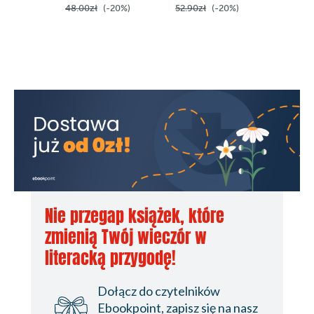
48.00zł
(-20%)
52.90zł
(-20%)
55.00z
Nie przegap książek, które
zmienią Twój wieczór w
literacką przygodę!
Dołącz do czytelników
Ebookpoint, zapisz się na nasz