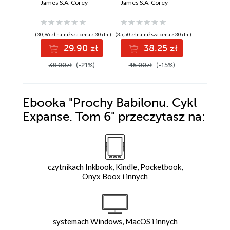
James S.A. Corey
James S.A. Corey
James S.A
(30,96 zł najniższa cena z 30 dni)
(35,50 zł najniższa cena z 30 dni)
(38,71 zł najni
29.90 zł
38.25 zł
4
38.00zł
(-21%)
45.00zł
(-15%)
49.00z
Ebooka
"Prochy Babilonu. Cykl
Expanse. Tom 6"
przeczytasz na:
czytnikach Inkbook, Kindle, Pocketbook,
Onyx Boox i innych
systemach Windows, MacOS i innych