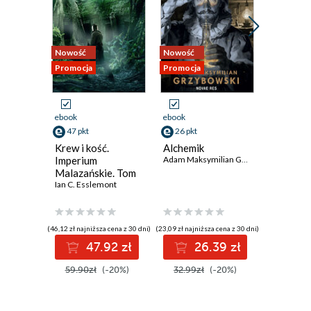
Nowość
Nowość
Nowość
Promocja
Promocja
Promocja
ebook
ebook
ebook
47 pkt
26 pkt
35 pkt
Krew i kość.
Alchemik
Agentka
Imperium
Adam Maksymilian Grzybowski
złoczyńc
Malazańskie. Tom
Asysten
5
Ian C. Esslemont
złoczyńc
(46,12 zł najniższa cena z 30 dni)
(23,09 zł najniższa cena z 30 dni)
(33,59 zł najni
47.92 zł
26.39 zł
3
59.90zł
(-20%)
32.99zł
(-20%)
47.99z