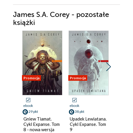
James S.A. Corey - pozostałe
książki
Promocja
Promocja
Promocja
ebook
ebook
ebook
29 pkt
38 pkt
41 pkt
Gniew Tiamat.
Upadek Lewiatana.
Łaska b
Cykl Expanse. Tom
Cykl Expanse. Tom
Wojna p
8 - nowa wersja
9
Tom 1