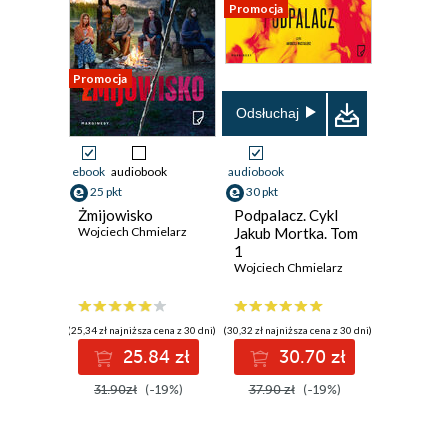
Promocja
Promocja
Odsłuchaj
ebook
audiobook
audiobook
25 pkt
30 pkt
Żmijowisko
Podpalacz. Cykl
Wojciech Chmielarz
Jakub Mortka. Tom
1
Wojciech Chmielarz
(25,34 zł najniższa cena z 30 dni)
(30,32 zł najniższa cena z 30 dni)
25.84 zł
30.70 zł
31.90zł
(-19%)
37.90 zł
(-19%)