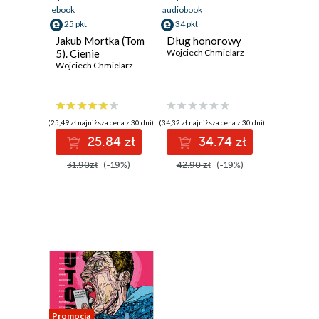
ebook
audiobook
25 pkt
34 pkt
Jakub Mortka (Tom
Dług honorowy
5). Cienie
Wojciech Chmielarz
Wojciech Chmielarz
(25,49 zł najniższa cena z 30 dni)
(34,32 zł najniższa cena z 30 dni)
25.84 zł
34.74 zł
31.90zł
(-19%)
42.90 zł
(-19%)
Promocja