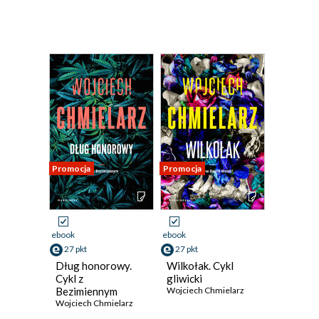
Promocja
Promocja
ebook
ebook
27 pkt
27 pkt
Dług honorowy.
Wilkołak. Cykl
Cykl z
gliwicki
Bezimiennym
Wojciech Chmielarz
Wojciech Chmielarz