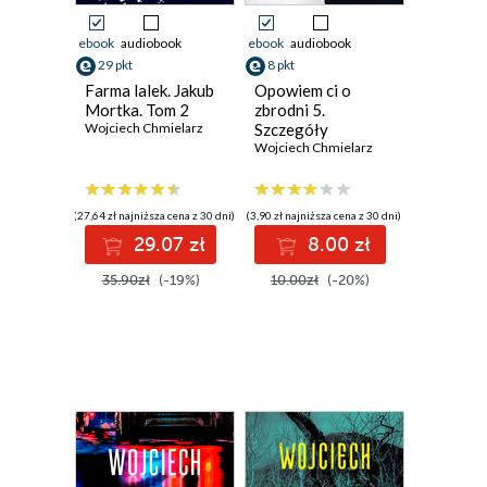
ebook
audiobook
ebook
audiobook
29 pkt
8 pkt
Farma lalek. Jakub
Opowiem ci o
Mortka. Tom 2
zbrodni 5.
Wojciech Chmielarz
Szczegóły
Wojciech Chmielarz
(27,64 zł najniższa cena z 30 dni)
(3,90 zł najniższa cena z 30 dni)
29.07 zł
8.00 zł
35.90zł
(-19%)
10.00zł
(-20%)