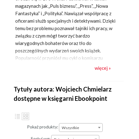
magazynach jak „Puls biznesu”, „Press”, „Nowa
Fantastyka” i „Polityka”.
Nawiązał współpracę z
oficerami służb specjalnych i detektywami. Dzięki
temu bez problemu poznawał tajniki ich pracy, w
związku z czym mógł tworzyć bardzo
wiarygodnych bohaterów oraz tło do
poszczególnych wydarzeń swoich książek.
Popularność przyniósł mu cykl o komisarzu
Jakubie Mortce, przenikliwym policjancie z
więcej »
problemami osobistymi, oddanym swojej pracy. W
skład serii wchodzi jak dotąd pięć pozycji:
Podpalacz
,
Farma lalek
,
Przejęcie
,
Osiedle marzeń
Tytuły autora: Wojciech Chmielarz
i
Cienie
. Znakiem charakterystycznym pisarza są
dostępne w księgarni Ebookpoint
realistyczne opisy, oraz znakomicie wykreowane
sylwetki bohaterów. Wojciech Chmielarz cały czas
zyskuje coraz szersze grono czytelników, którzy
doceniają jego twórczość.
Pokaż produkty:
Wszystkie
Sortuj wg: