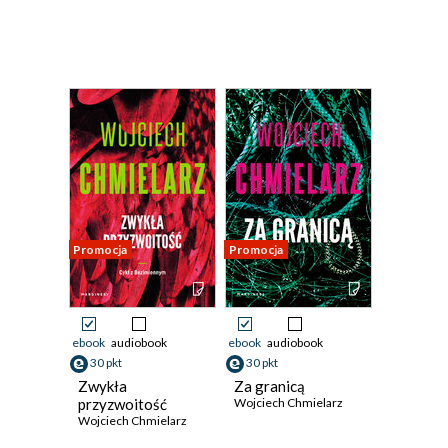
Promocja
Promocja
ebook
audiobook
ebook
audiobook
30 pkt
30 pkt
Zwykła
Za granicą
przyzwoitość
Wojciech Chmielarz
Wojciech Chmielarz