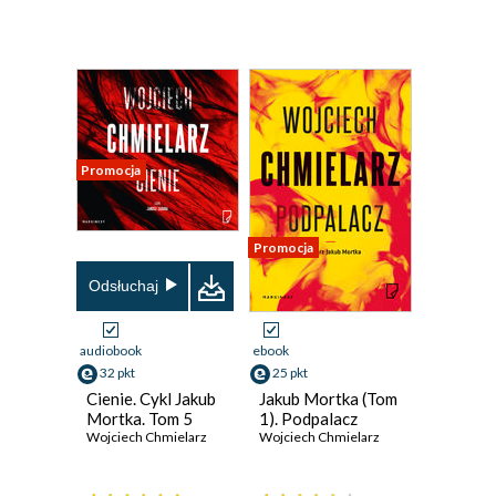
Promocja
Promocja
Odsłuchaj
audiobook
ebook
32 pkt
25 pkt
Cienie. Cykl Jakub
Jakub Mortka (Tom
Mortka. Tom 5
1). Podpalacz
Wojciech Chmielarz
Wojciech Chmielarz