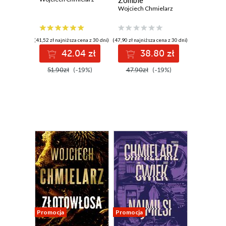
Zombie
Wojciech Chmielarz
(41,52 zł najniższa cena z 30 dni)
(47,90 zł najniższa cena z 30 dni)
42.04 zł
38.80 zł
51.90zł
(-19%)
47.90zł
(-19%)
Promocja
Promocja