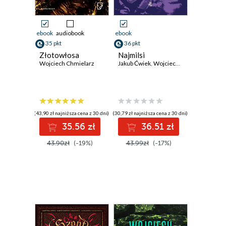
ebook
audiobook
ebook
35 pkt
36 pkt
Złotowłosa
Najmilsi
Wojciech Chmielarz
Jakub Ćwiek
,
Wojciech Chmielarz
(43,90 zł najniższa cena z 30 dni)
(30,79 zł najniższa cena z 30 dni)
35.56 zł
36.51 zł
43.90zł
(-19%)
43.99zł
(-17%)