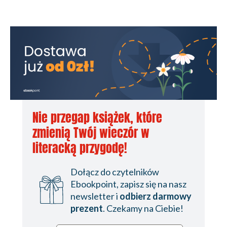
Nie przegap książek, które
zmienią Twój wieczór w
literacką przygodę!
Dołącz do czytelników
Ebookpoint, zapisz się na nasz
newsletter i
odbierz darmowy
prezent
. Czekamy na Ciebie!