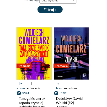
Data wydania
Filtruj »
Promocja
Promocja
ebook
audiobook
ebook
audiobook
42 pkt
38 pkt
Tam, gdzie zmrok
Detektyw Dawid
zapada szybciej
Wolski (#2).
Wojciech Chmielarz