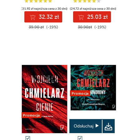
(31,92 zł najniższa cena z 30 dni)
(24,72 zł najniższa cena z 30 dni)
32.32 zł
25.03 zł
39.90 zł
(-19%)
30.90zł
(-19%)
Promocja
Promocja
Odsłuchaj