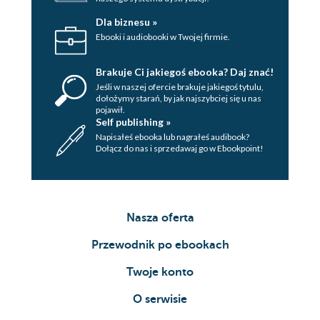
Dla biznesu »
Ebooki i audiobooki w Twojej firmie.
Brakuje Ci jakiegoś ebooka? Daj znać!
Jeśli w naszej ofercie brakuje jakiegoś tytulu,
dołożymy starań, by jak najszybciej się u nas
pojawił.
Self publishing »
Napisałeś ebooka lub nagrałeś audibook?
Dołącz do nas i sprzedawaj go w Ebookpoint!
Nasza oferta
Przewodnik po ebookach
Twoje konto
O serwisie