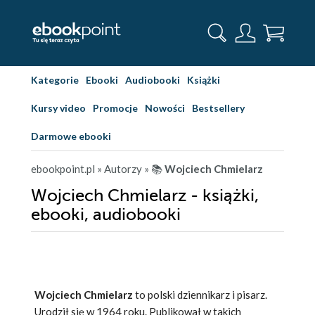
Kategorie
Ebooki
Audiobooki
Książki
Kursy video
Promocje
Nowości
Bestsellery
Darmowe ebooki
ebookpoint.pl
» Autorzy
» 📚
Wojciech Chmielarz
Wojciech Chmielarz - książki,
ebooki, audiobooki
Wojciech Chmielarz
to polski dziennikarz i pisarz.
Urodził się w 1964 roku. Publikował w takich