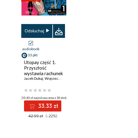
Odsłuchaj
audiobook
33 pkt
Utopay część 1.
Przyszłość
wystawia rachunek
Jacek Dukaj
,
Wojciech Chmielarz
,
Wojciech Miłoszewski
,
Jakub Żulcz
(33,43 zł najniższa cena z 30 dni)
33.33 zł
42.99 zł
(-22%)