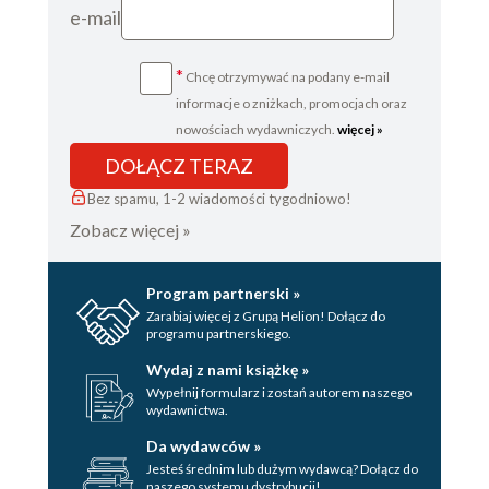
e-mail
*
Chcę otrzymywać na podany e-mail
informacje o zniżkach, promocjach oraz
nowościach wydawniczych.
więcej »
DOŁĄCZ TERAZ
Bez spamu, 1-2 wiadomości tygodniowo!
Zobacz więcej »
Program partnerski »
Zarabiaj więcej z Grupą Helion! Dołącz do
programu partnerskiego.
Wydaj z nami książkę »
Wypełnij formularz i zostań autorem naszego
wydawnictwa.
Da wydawców »
Jesteś średnim lub dużym wydawcą? Dołącz do
naszego systemu dystrybucji!