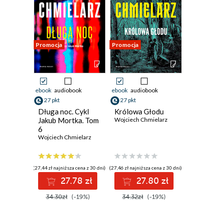
Promocja
Promocja
ebook
audiobook
ebook
audiobook
27 pkt
27 pkt
Długa noc. Cykl
Królowa Głodu
Jakub Mortka. Tom
Wojciech Chmielarz
6
Wojciech Chmielarz
(27,44 zł najniższa cena z 30 dni)
(27,46 zł najniższa cena z 30 dni)
27.78 zł
27.80 zł
34.30zł
(-19%)
34.32zł
(-19%)