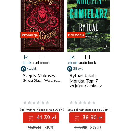
Promocja
Promocja
ebook
audiobook
ebook
audiobook
41 pkt
38 pkt
Szepty Mokoszy
Rytuał. Jakub
Sylwia Błach
,
Wojciech Chmielarz
Mortka. Tom 7
,
Natalia Dziadura
,
Agata Kasiak
,
Mar
Wojciech Chmielarz
(45,99 zł najniższa cena z 30 dni)
(38,31 zł najniższa cena z 30 dni)
41.39 zł
38.80 zł
45.99zł
(-10%)
47.90zł
(-19%)