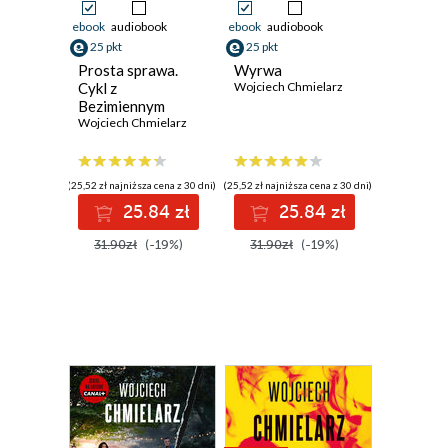
ebook
audiobook
ebook
audiobook
25 pkt
25 pkt
Prosta sprawa.
Wyrwa
Cykl z
Wojciech Chmielarz
Bezimiennym
Wojciech Chmielarz
(25,52 zł najniższa cena z 30 dni)
(25,52 zł najniższa cena z 30 dni)
25.84 zł
25.84 zł
31.90zł
(-19%)
31.90zł
(-19%)