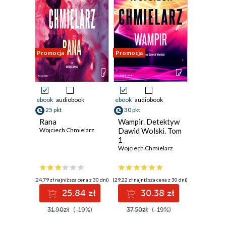
Promocja
Promocja
ebook
audiobook
ebook
audiobook
25 pkt
30 pkt
Rana
Wampir. Detektyw
Wojciech Chmielarz
Dawid Wolski. Tom
1
Wojciech Chmielarz
(24,79 zł najniższa cena z 30 dni)
(29,22 zł najniższa cena z 30 dni)
25.84 zł
30.38 zł
31.90zł
(-19%)
37.50zł
(-19%)