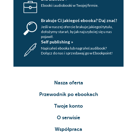
Ebooki i audiobooki w Twojej firmie.
Brakuje Ci jakiegoś ebooka? Daj znać!
Jeśli w naszej ofercie brakuje jakiegoś tytulu,
dołożymy starań, by jak najszybciej się u nas
pojawił.
Self publishing »
Napisałeś ebooka lub nagrałeś audibook?
Dołącz do nas i sprzedawaj go w Ebookpoint!
Nasza oferta
Przewodnik po ebookach
Twoje konto
O serwisie
Współpraca