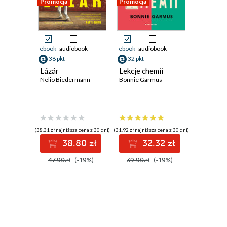
Promocja
Promocja
Promocja
ebook
audiobook
ebook
audiobook
ebook
38 pkt
32 pkt
29 pkt
Lázár
Lekcje chemii
Portret 
Nelio Biedermann
Bonnie Garmus
Isabel All
(38,31 zł najniższa cena z 30 dni)
(31,92 zł najniższa cena z 30 dni)
(27,89 zł najni
38.80 zł
32.32 zł
2
47.90zł
(-19%)
39.90zł
(-19%)
35.90z