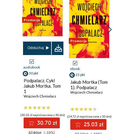
Promocja
Promocja
Promocja
Odsłuchaj
audiobook
ebook
ebook
aud
30 pkt
25 pkt
42 pkt
Podpalacz. Cykl
Jakub Mortka (Tom
Tam, gdz
Jakub Mortka. Tom
1). Podpalacz
zapada s
1
Wojciech Chmielarz
Wojciech 
Wojciech Chmielarz
(30,32 zł najniższa cena z 30 dni)
(24,72 zł najniższa cena z 30 dni)
(41,52 zł najni
30.70 zł
25.03 zł
4
37.89zł
(-19%)