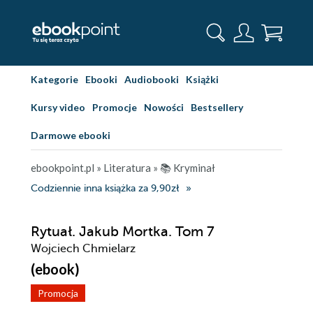
Kategorie
Ebooki
Audiobooki
Książki
Kursy video
Promocje
Nowości
Bestsellery
Darmowe ebooki
ebookpoint.pl
»
Literatura
»
📚 Kryminał
Codziennie inna książka za 9,90zł
Rytuał. Jakub Mortka. Tom 7
Wojciech Chmielarz
(ebook)
Promocja