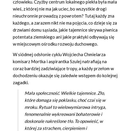
człowieku. Czyżby centrum lokalnego piekła była mała
wieś, z której nie ma jak uciec, bo wszystkie drogi
nieuchronnie prowadzą z powrotem? Tutaj każdy zna
każdego, a zarazem nikt nie ma pojęcia, co dzieje się za
drzwiami domu sąsiada, jakie tajemnice skrywa piwnica
potentata ziemskiego ani jakie praktyki odbywają się
w miejscowym ośrodku rozwoju duchowego.
W siódmej odsłonie cyklu Wojciecha Chmielarza
komisarz Mortka i aspirantka Szulej natrafiają na
coraz bardziej zadziwiające tropy, a każdy przełom w
dochodzeniu okazuje się zaledwie wstępem do kolejnej
zagadki.
Mała społeczność. Wielkie tajemnice. Zło,
które domaga się poklasku, choć czai się w
mroku. Rytuał to wielowymiarowa intryga,
fenomenalnie wykreowani bohaterowie i
doskonale nakreślone tło. To opowieść, w
której za strachem, cierpieniem i