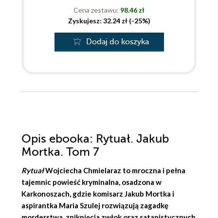
Cena zestawu:
98.46 zł
Zyskujesz: 32.24 zł (-25%)
Dodaj do koszyka
Opis
ebooka
: Rytuał. Jakub
Mortka. Tom 7
Rytuał
Wojciecha Chmielaraz
to mroczna i pełna
tajemnic powieść kryminalna, osadzona w
Karkonoszach, gdzie komisarz Jakub Mortka i
aspirantka Maria Szulej rozwiązują zagadkę
morderstwa, zniknięcia zwłok oraz satanistycznych