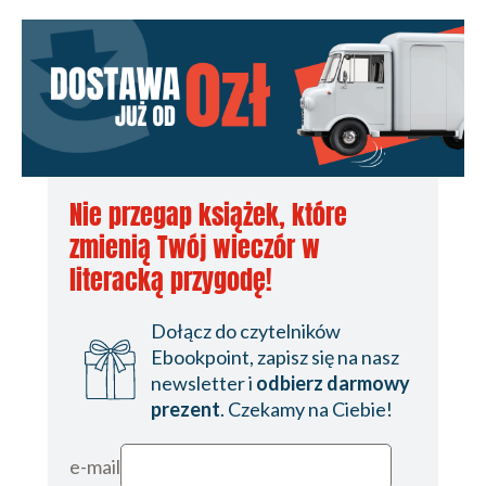
Nie przegap książek, które
zmienią Twój wieczór w
literacką przygodę!
Dołącz do czytelników
Ebookpoint, zapisz się na nasz
newsletter i
odbierz darmowy
prezent
. Czekamy na Ciebie!
e-mail