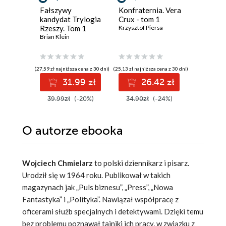
Fałszywy
Konfraternia. Vera
Przybys
kandydat Trylogia
Crux - tom 1
Keigo Hig
Rzeszy. Tom 1
Krzysztof Piersa
Brian Klein
(27,59 zł najniższa cena z 30 dni)
(25,13 zł najniższa cena z 30 dni)
(30,08 zł najni
31.99 zł
26.42 zł
3
39.99zł
(-20%)
34.90zł
(-24%)
44.90z
O autorze
ebooka
Wojciech Chmielarz
to polski dziennikarz i pisarz.
Urodził się w 1964 roku. Publikował w takich
magazynach jak „Puls biznesu”, „Press”, „Nowa
Fantastyka” i „Polityka”.
Nawiązał współpracę z
oficerami służb specjalnych i detektywami. Dzięki temu
bez problemu poznawał tajniki ich pracy, w związku z