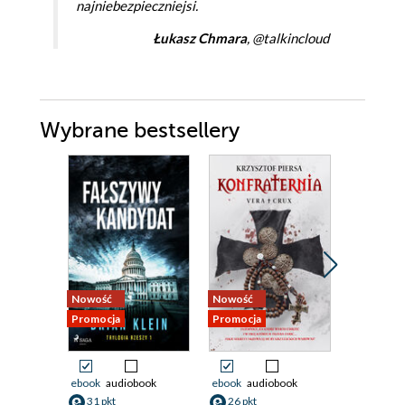
najniebezpieczniejsi.
Łukasz Chmara
, @talkincloud
Wybrane bestsellery
Nowość
Nowość
Bestseller
Promocja
Promocja
Nowość
Promocja
ebook
audiobook
ebook
audiobook
ebook
31 pkt
26 pkt
30 pkt