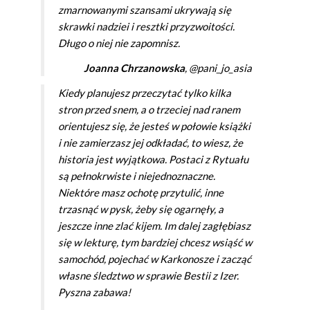
zmarnowanymi szansami ukrywają się
skrawki nadziei i resztki przyzwoitości.
Długo o niej nie zapomnisz.
Joanna Chrzanowska
, @pani_jo_asia
Kiedy planujesz przeczytać tylko kilka
stron przed snem, a o trzeciej nad ranem
orientujesz się, że jesteś w połowie książki
i nie zamierzasz jej odkładać, to wiesz, że
historia jest wyjątkowa. Postaci z Rytuału
są pełnokrwiste i niejednoznaczne.
Niektóre masz ochotę przytulić, inne
trzasnąć w pysk, żeby się ogarnęły, a
jeszcze inne zlać kijem. Im dalej zagłębiasz
się w lekturę, tym bardziej chcesz wsiąść w
samochód, pojechać w Karkonosze i zacząć
własne śledztwo w sprawie Bestii z Izer.
Pyszna zabawa!