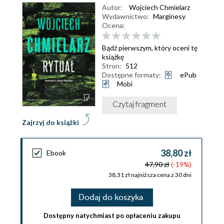
Autor:
Wojciech Chmielarz
Wydawnictwo:
Marginesy
Ocena:
Bądź pierwszym, który oceni tę
książkę
Stron:
512
Dostępne formaty:
ePub
Mobi
Czytaj fragment
Zajrzyj do książki
38,80 zł
Ebook
47,90 zł
(-19%)
38,31 zł najniższa cena z 30 dni
Dodaj do koszyka
Dostępny natychmiast po opłaceniu zakupu