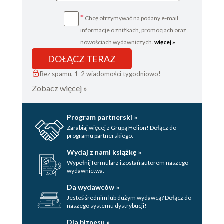
*
Chcę otrzymywać na podany e-mail
informacje o zniżkach, promocjach oraz
nowościach wydawniczych.
więcej »
DOŁĄCZ TERAZ
Bez spamu, 1-2 wiadomości tygodniowo!
Zobacz więcej »
Program partnerski »
Zarabiaj więcej z Grupą Helion! Dołącz do
programu partnerskiego.
Wydaj z nami książkę »
Wypełnij formularz i zostań autorem naszego
wydawnictwa.
Da wydawców »
Jesteś średnim lub dużym wydawcą? Dołącz do
naszego systemu dystrybucji!
Dla biznesu »