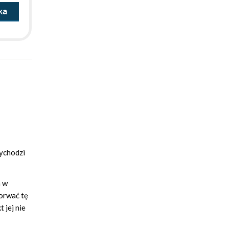
ka
wychodzi
m w
porwać tę
 jej nie