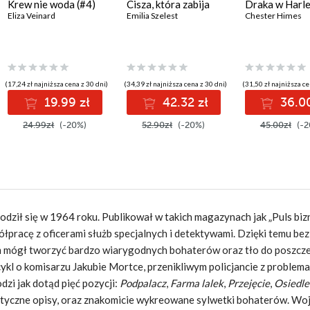
Krew nie woda (#4)
Cisza, która zabija
Draka w Harl
Eliza Veinard
Emilia Szelest
Chester Himes
(17,24 zł najniższa cena z 30 dni)
(34,39 zł najniższa cena z 30 dni)
(31,50 zł najniższa ce
19.99 zł
42.32 zł
36.00
24.99zł
(-20%)
52.90zł
(-20%)
45.00zł
(-2
Urodził się w 1964 roku. Publikował w takich magazynach jak „Puls biz
łpracę z oficerami służb specjalnych i detektywami. Dzięki temu bez
zym mógł tworzyć bardzo wiarygodnych bohaterów oraz tło do poszcz
ykl o komisarzu Jakubie Mortce, przenikliwym policjancie z problem
dzi jak dotąd pięć pozycji:
Podpalacz
,
Farma lalek
,
Przejęcie
,
Osiedle
istyczne opisy, oraz znakomicie wykreowane sylwetki bohaterów. Wo