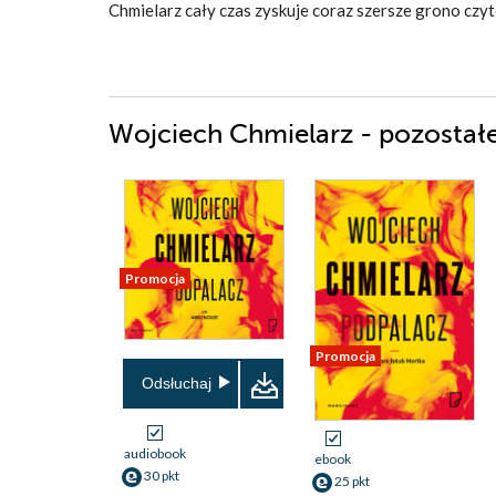
Chmielarz cały czas zyskuje coraz szersze grono czyt
Wojciech Chmielarz - pozostałe
Promocja
Promocja
Odsłuchaj
audiobook
ebook
30 pkt
25 pkt