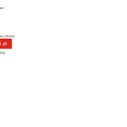
Najmilsi
Rytuał. Jakub
arz
Jakub Ćwiek
,
Wojciech Chmielarz
Mortka. Tom 7
Wojciech Chmielarz
na z 30 dni)
(30,79 zł najniższa cena z 30 dni)
(38,31 zł najniższa cena z 30 dni)
 zł
36.51 zł
38.80 zł
9%)
43.98zł
(-17%)
47.90zł
(-19%)