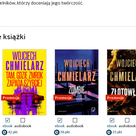
elników, którzy doceniają jego twórczość.
 książki
Promocja
Promocja
Promocja
ebook
audiobook
ebook
audiobook
ebook
audiobook
42 pkt
38 pkt
35 pkt