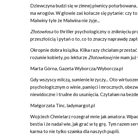
Dziewczyna budzi się w zimnej piwnicy poturbowana, g
ma wrogów. W głowie zaś kołacze się pytanie: czy to
Malwiny tyle że Malwina nie żyje...
Złotowłosa
to thriller psychologiczny o zniknięciu 
przeszłością i pytań o to, co to znaczy naprawdę zapł
Okropnie dobra książka. Kilka razy chciałam przestać
rozumie kobiety, po lekturze
Złotowłosej
nie mam już 
Marta Górna, Gazeta Wyborcza/Wyborcza.pl
Gdy wszyscy milczą, sumienie krzyczy... Oto wirtuoz
psychologicznym o winie, pamięci i mrocznych, obezwł
niewidoczne i trudne do usunięcia. Czytałam na bezd
Małgorzata Tinc, ladymargot.pl
Wojciech Chmielarz rozegrał mnie jak amatora. Wpadł
bestia i że nadal wie, jak grać w tę grę. Tym razem se
karma to nie tylko szamka dla naszych pupili.