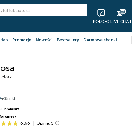
POMOC
LIVE CHAT
ideo
Promocje
Nowości
Bestsellery
Darmowe ebooki
łosa
elarz
+35 pkt
 Chmielarz
arginesy
6.0
/
6
Opinie:
1