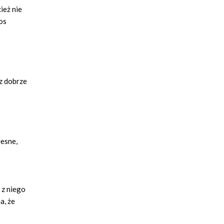
ież nie
os
rz dobrze
lesne,
 z niego
a, że