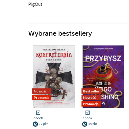
PigOut
Wybrane bestsellery
Nowość
Bestseller
Promocja
Nowość
Promocja
ebook
ebook
27 pkt
35 pkt