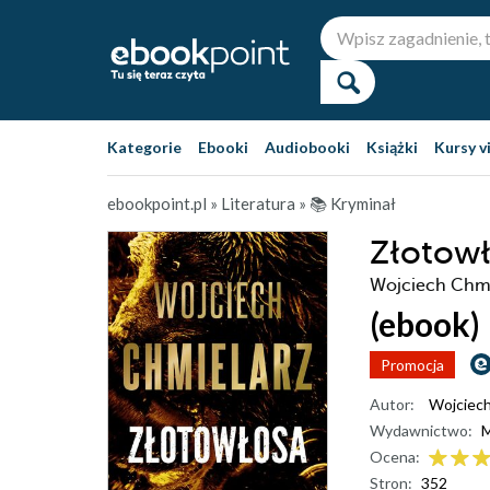
Kategorie
Ebooki
Audiobooki
Książki
Kursy v
ebookpoint.pl
»
Literatura
»
📚 Kryminał
Złotow
Wojciech Chmi
(ebook)
Promocja
Autor:
Wojciech
Wydawnictwo:
M
Ocena:
Stron:
352