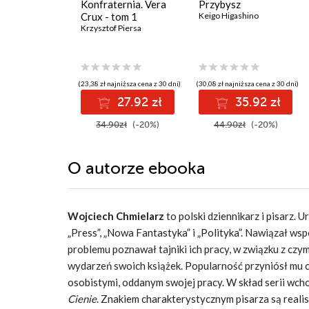
Konfraternia. Vera
Przybysz
Crux - tom 1
Keigo Higashino
Krzysztof Piersa
(23,38 zł najniższa cena z 30 dni)
(30,08 zł najniższa cena z 30 dni)
27.92 zł
35.92 zł
34.90zł
(-20%)
44.90zł
(-20%)
O autorze
ebooka
Wojciech Chmielarz
to polski dziennikarz i pisarz. 
„Press”, „Nowa Fantastyka” i „Polityka”.
Nawiązał wspó
problemu poznawał tajniki ich pracy, w związku z c
wydarzeń swoich książek.
Popularność przyniósł mu c
osobistymi, oddanym swojej pracy. W skład serii wcho
Cienie
. Znakiem charakterystycznym pisarza są real