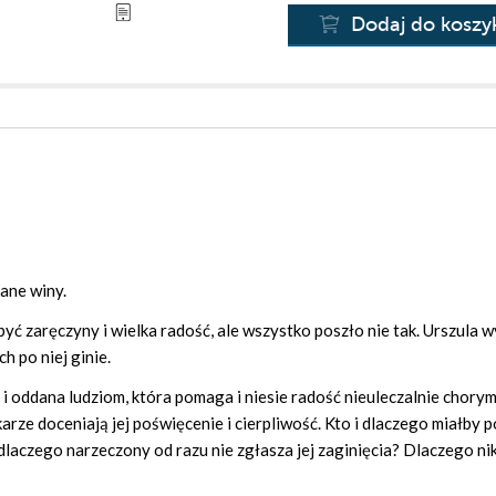
Dodaj do koszy
zane winy.
być zaręczyny i wielka radość, ale wszystko poszło nie tak. Urszula 
h po niej ginie.
i oddana ludziom, która pomaga i niesie radość nieuleczalnie chory
ekarze doceniają jej poświęcenie i cierpliwość. Kto i dlaczego miałby 
dlaczego narzeczony od razu nie zgłasza jej zaginięcia? Dlaczego nikt