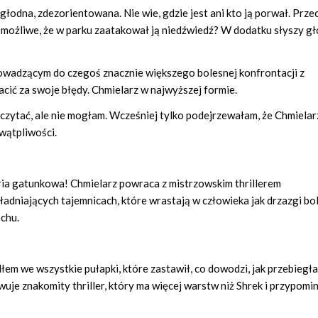
łodna, zdezorientowana. Nie wie, gdzie jest ani kto ją porwał. Przec
 możliwe, że w parku zaatakował ją niedźwiedź? W dodatku słyszy gł
prowadzącym do czegoś znacznie większego bolesnej konfrontacji z
acić za swoje błędy. Chmielarz w najwyższej formie.
 czytać, ale nie mogłam. Wcześniej tylko podejrzewałam, że Chmiela
wątpliwości.
eria gatunkowa! Chmielarz powraca z mistrzowskim thrillerem
adniających tajemnicach, które wrastają w człowieka jak drzazgi bo
echu.
em we wszystkie pułapki, które zastawił, co dowodzi, jak przebiegła
rwuje znakomity thriller, który ma więcej warstw niż Shrek i przypomin