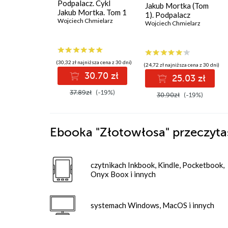
Podpalacz. Cykl
Jakub Mortka (Tom
Jakub Mortka. Tom 1
1). Podpalacz
Wojciech Chmielarz
Wojciech Chmielarz
(30,32 zł najniższa cena z 30 dni)
(24,72 zł najniższa cena z 30 dni)
30.70 zł
25.03 zł
37.89zł
(-19%)
30.90zł
(-19%)
Ebooka
"Złotowłosa"
przeczyta
czytnikach Inkbook, Kindle, Pocketbook,
Onyx Boox i innych
systemach Windows, MacOS i innych