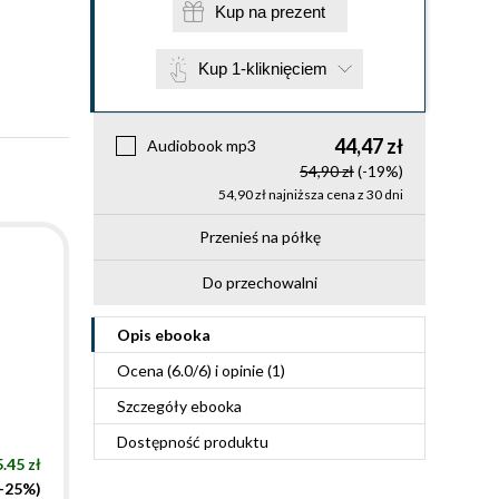
Kup na prezent
Kup 1-kliknięciem
44,47 zł
Audiobook mp3
54,90 zł
(-19%)
54,90 zł najniższa cena z 30 dni
Przenieś na półkę
Do przechowalni
Opis
ebooka
Ocena (
6.0
/
6
) i opinie (1)
Szczegóły
ebooka
Dostępność produktu
.45 zł
(-25%)