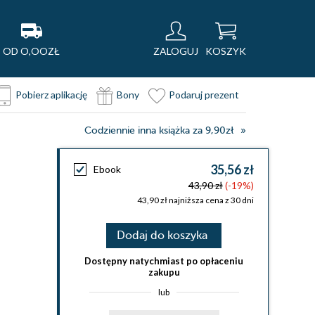
OD O,OOZŁ
ZALOGUJ
KOSZYK
Pobierz aplikację
Bony
Podaruj prezent
Codziennie inna książka za 9,90zł
35,56 zł
Ebook
43,90 zł
(-19%)
43,90 zł najniższa cena z 30 dni
Dodaj do koszyka
Dostępny natychmiast po opłaceniu
zakupu
lub