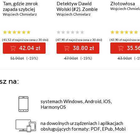
Tam, gdzie zmrok
Detektyw Dawid
Złotowłosa
zapada szybciej
Wolski (#2). Zombie
Wojciech Chmiel
Wojciech Chmielarz
Wojciech Chmielarz
(41,52 zł najniższa cena z 30 dni)
(47,90 zł najniższa cena z 30 dni)
(43,90 zł najniższa ce
42.04 zł
38.80 zł
35.56
51.90zł
(-19%)
47.90zł
(-19%)
43.90zł
(-1
sz na:
systemach Windows, Android, iOS,
HarmonyOS
na dowolnych urządzeniach i aplikacjach
obsługujących formaty: PDF, EPub, Mobi