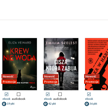
Nowość
Nowość
Nowość
Promocja
Promocja
Promocja
ebook
audiobook
ebook
audiobook
ebook
19 pkt
42 pkt
36 pkt