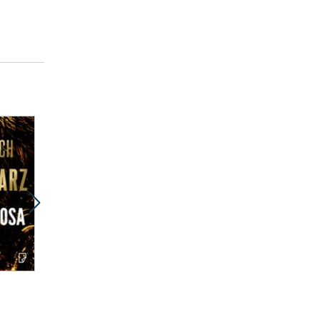
Promocja
Promocja
ebook
ebook
audiobook
36 pkt
38 pkt