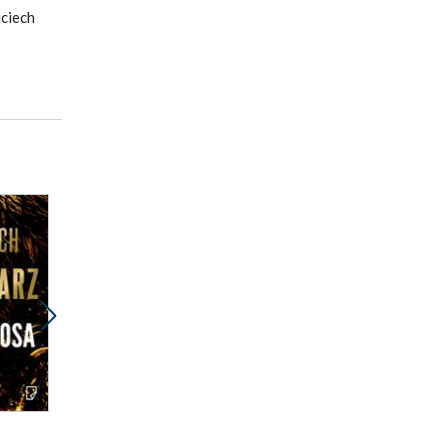
jciech
Promocja
Promocja
ebook
ebook
audiobook