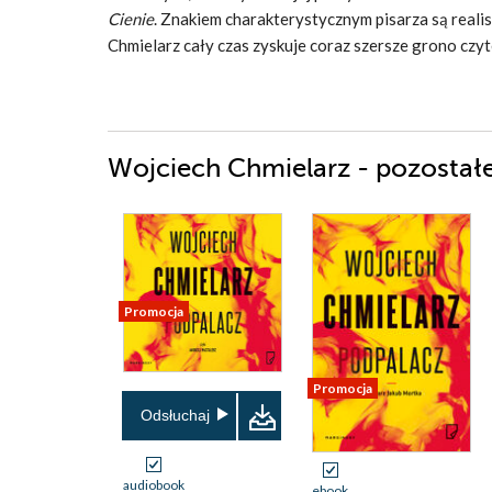
Cienie
. Znakiem charakterystycznym pisarza są real
Chmielarz cały czas zyskuje coraz szersze grono czyt
Wojciech Chmielarz - pozostałe
Promocja
Promocja
Odsłuchaj
audiobook
ebook