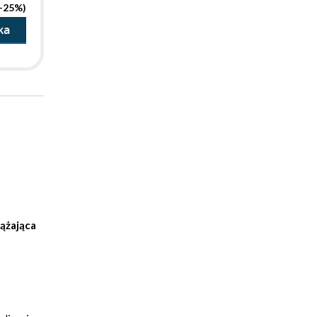
(-25%)
ka
dążająca