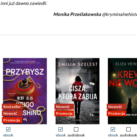
nni już dawno zawiedli.
Monika Prześlakowska
@kryminalnehisto
Bestseller
Nowość
Nowość
Nowość
Promocja
Promocja
Promocja
ebook
ebook
audiobook
ebook
audiobook