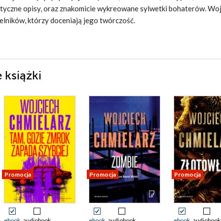
istyczne opisy, oraz znakomicie wykreowane sylwetki bohaterów. Wo
elników, którzy doceniają jego twórczość.
 książki
Promocja
Promocja
Promocja
ebook
audiobook
ebook
audiobook
ebook
audiobook