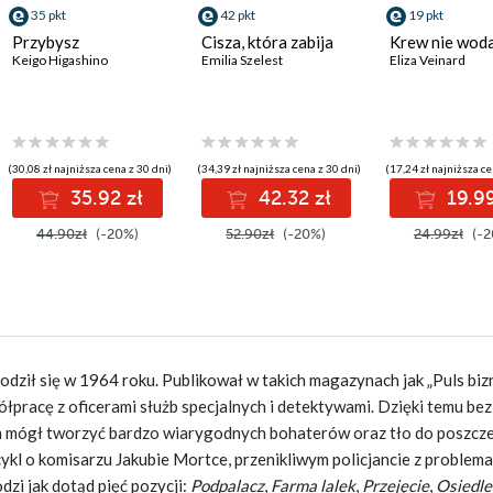
35 pkt
42 pkt
19 pkt
Przybysz
Cisza, która zabija
Krew nie woda
Keigo Higashino
Emilia Szelest
Eliza Veinard
(30,08 zł najniższa cena z 30 dni)
(34,39 zł najniższa cena z 30 dni)
(17,24 zł najniższa ce
35.92 zł
42.32 zł
19.99
44.90zł
(-20%)
52.90zł
(-20%)
24.99zł
(-2
Urodził się w 1964 roku. Publikował w takich magazynach jak „Puls biz
łpracę z oficerami służb specjalnych i detektywami. Dzięki temu bez
zym mógł tworzyć bardzo wiarygodnych bohaterów oraz tło do poszcz
ykl o komisarzu Jakubie Mortce, przenikliwym policjancie z problem
dzi jak dotąd pięć pozycji:
Podpalacz
,
Farma lalek
,
Przejęcie
,
Osiedle