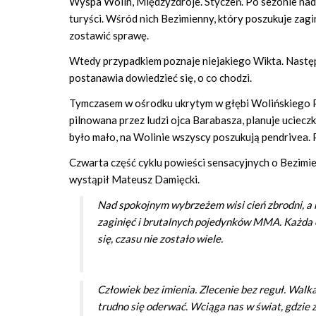
Wyspa Wolin, Międzyzdroje. Styczeń. Po sezonie nad p
turyści. Wśród nich Bezimienny, który poszukuje zagin
zostawić sprawę.
Wtedy przypadkiem poznaje niejakiego Wikta. Następ
postanawia dowiedzieć się, o co chodzi.
Tymczasem w ośrodku ukrytym w głębi Wolińskiego 
pilnowana przez ludzi ojca Barabasza, planuje ucieczk
było mało, na Wolinie wszyscy poszukują pendrivea.
Czwarta część cyklu powieści sensacyjnych o Bezimi
wystąpił Mateusz Damięcki.
Nad spokojnym wybrzeżem wisi cień zbrodni, a n
zaginięć i brutalnych pojedynków MMA. Każda o
się, czasu nie zostało wiele.
Człowiek bez imienia. Zlecenie bez reguł. Walk
trudno się oderwać. Wciąga nas w świat, gdzie z