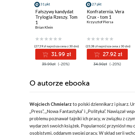
31 pkt
27 pkt
Fałszywy kandydat
Konfraternia. Vera
Trylogia Rzeszy. Tom
Crux - tom 1
1
Krzysztof Piersa
Brian Klein
(27,59 zł najniższa cena z 30 dni)
(23,38 zł najniższa cena z 30 dni)
31.99 zł
27.92 zł
39.99zł
(-20%)
34.90zł
(-20%)
O autorze
ebooka
Wojciech Chmielarz
to polski dziennikarz i pisarz. 
„Press”, „Nowa Fantastyka” i „Polityka”.
Nawiązał wspó
problemu poznawał tajniki ich pracy, w związku z c
wydarzeń swoich książek.
Popularność przyniósł mu c
osobistymi, oddanym swojej pracy. W skład serii wcho