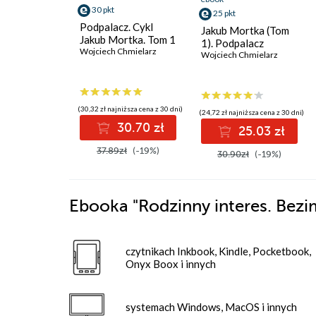
30 pkt
25 pkt
Podpalacz. Cykl
Jakub Mortka (Tom
Jakub Mortka. Tom 1
1). Podpalacz
Wojciech Chmielarz
Wojciech Chmielarz
(30,32 zł najniższa cena z 30 dni)
(24,72 zł najniższa cena z 30 dni)
30.70 zł
25.03 zł
37.89zł
(-19%)
30.90zł
(-19%)
Ebooka
"Rodzinny interes. Bez
czytnikach Inkbook, Kindle, Pocketbook,
Onyx Boox i innych
systemach Windows, MacOS i innych