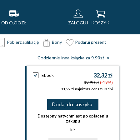
OD O,OOZŁ
ZALOGUJ
KOSZYK
Pobierz aplikację
Bony
Podaruj prezent
Codziennie inna książka za 9,90zł
32,32 zł
Ebook
39,90 zł
(-19%)
31,92 zł najniższa cena z 30 dni
Dodaj do koszyka
Dostępny natychmiast po opłaceniu
zakupu
lub