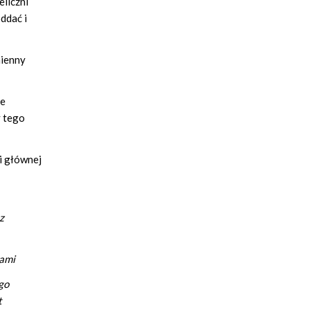
eliczni
ddać i
mienny
ie
y tego
i głównej
z
ami
go
t