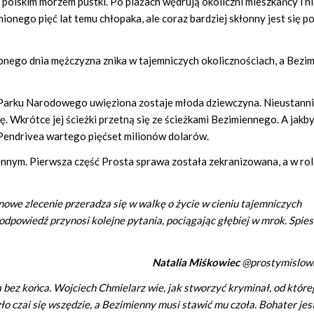
olskim morzem pustki. Po plażach wędrują okoliczni mieszkańcy i ni
ionego pięć lat temu chłopaka, ale coraz bardziej skłonny jest się po
nego dnia mężczyzna znika w tajemniczych okolicznościach, a Bezi
Parku Narodowego uwięziona zostaje młoda dziewczyna. Nieustann
ę. Wkrótce jej ścieżki przetną się ze ścieżkami Bezimiennego. A jakb
 Pendrivea wartego pięćset milionów dolarów.
ennym. Pierwsza część Prosta sprawa została zekranizowana, a w rol
owe zlecenie przeradza się w walkę o życie w cieniu tajemniczych
dpowiedź przynosi kolejne pytania, pociągając głębiej w mrok. Spies
Natalia Miśkowiec
@prostymislow
a bez końca. Wojciech Chmielarz wie, jak stworzyć kryminał, od które
ło czai się wszędzie, a Bezimienny musi stawić mu czoła. Bohater jes