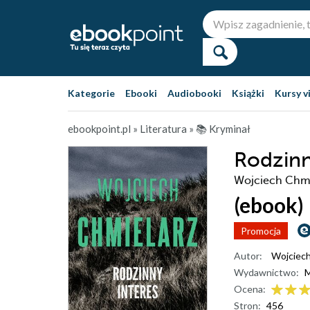
Kategorie
Ebooki
Audiobooki
Książki
Kursy v
ebookpoint.pl
»
Literatura
»
📚 Kryminał
Rodzinn
Wojciech Chmi
(ebook)
Promocja
Autor:
Wojciech
Wydawnictwo:
M
Ocena:
Stron:
456