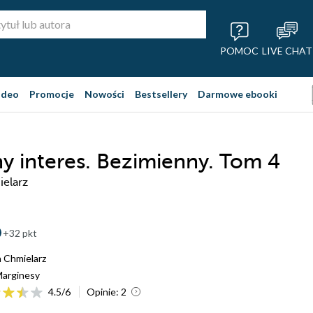
POMOC
LIVE CHAT
ideo
Promocje
Nowości
Bestsellery
Darmowe ebooki
y interes. Bezimienny. Tom 4
elarz
+32 pkt
 Chmielarz
arginesy
4.5
/
6
Opinie:
2