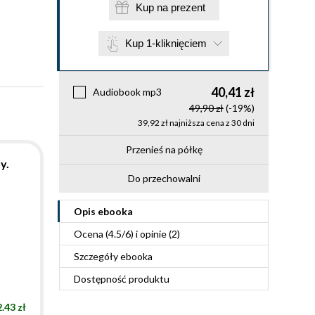
Kup na prezent
Kup 1-kliknięciem
40,41 zł
Audiobook mp3
49,90 zł
(-19%)
39,92 zł najniższa cena z 30 dni
Przenieś na półkę
y.
Do przechowalni
Opis
ebooka
Ocena (
4.5
/
6
) i opinie (2)
Szczegóły
ebooka
Dostępność produktu
.43 zł