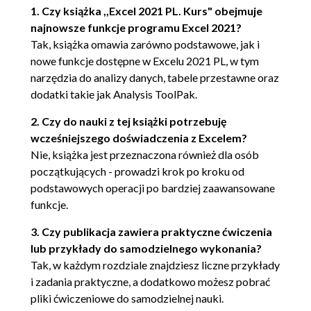
Testowanie zgodności (42)
1. Czy książka ,,Excel 2021 PL. Kurs" obejmuje
Podsumowanie (44)
najnowsze funkcje programu Excel 2021?
Tak, książka omawia zarówno podstawowe, jak i
Rozdział 3. Eliminacja niebezpieczeństwa utraty
danych (45)
nowe funkcje dostępne w Excelu 2021 PL, w tym
narzędzia do analizy danych, tabele przestawne oraz
To, co najcenniejsze (46)
dodatki takie jak Analysis ToolPak.
Przykłady (47)
2. Czy do nauki z tej książki potrzebuję
Data i godzina zapisu modyfikacji pliku
wcześniejszego doświadczenia z Excelem?
(47)
Nie, książka jest przeznaczona również dla osób
Wyszukiwanie najnowszego pliku (50)
początkujących - prowadzi krok po kroku od
Podsumowanie (52)
podstawowych operacji po bardziej zaawansowane
Rozdział 4. Jak oszczędzać czas (53)
funkcje.
Przykłady (54)
3. Czy publikacja zawiera praktyczne ćwiczenia
Opcje ogólne (54)
lub przykłady do samodzielnego wykonania?
Opcje edycji (57)
Tak, w każdym rozdziale znajdziesz liczne przykłady
Opcje wyświetlania (57)
i zadania praktyczne, a dodatkowo możesz pobrać
Autozapisywanie (58)
pliki ćwiczeniowe do samodzielnej nauki.
Domyślny format pliku (58)