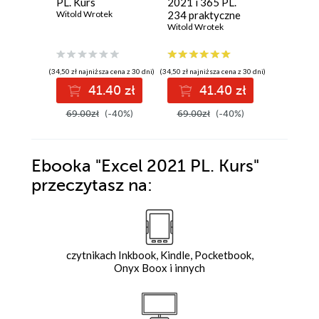
PL. Kurs
2021 i 365 PL.
PL
Witold Wrotek
234 praktyczne
Witold Wr
przykłady
Witold Wrotek
(34,50 zł najniższa cena z 30 dni)
(34,50 zł najniższa cena z 30 dni)
(33,50 zł najni
41.40 zł
41.40 zł
4
69.00zł
(-40%)
69.00zł
(-40%)
67.00z
Ebooka
"Excel 2021 PL. Kurs"
przeczytasz na:
czytnikach Inkbook, Kindle, Pocketbook,
Onyx Boox i innych