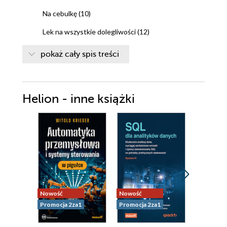
Na cebulkę (10)
Lek na wszystkie dolegliwości (12)
Rodzina Microsoft Office (13)
pokaż cały spis treści
W królestwie krasnoludków (14)
Trochę fajerwerków (16)
Helion - inne książki
Nie tylko Excel (18)
Moc z wami (19)
Praktyczne dowody (19)
Szybkie sortowanie (20)
Bezbłędne sumowanie (22)
Podatność na zmiany (23)
Nowość
Nowość
Nowość
Bajka z morałem (24)
Promocja 2za1
Promocja 2za1
Promocja 
Podsumowanie (25)