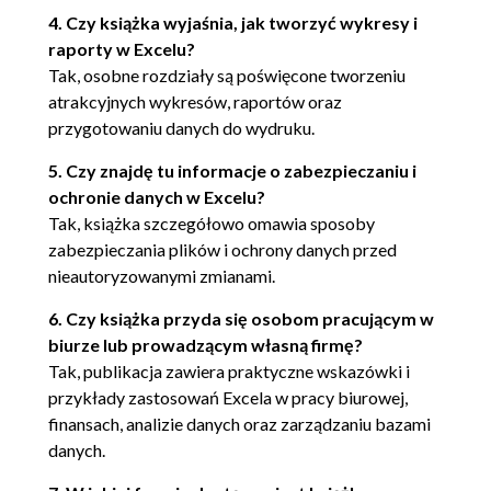
4. Czy książka wyjaśnia, jak tworzyć wykresy i
Podsumowanie (60)
raporty w Excelu?
Rozdział 5. Niewiarygodne możliwości (61)
Tak, osobne rozdziały są poświęcone tworzeniu
atrakcyjnych wykresów, raportów oraz
Przykłady (66)
przygotowaniu danych do wydruku.
Wygodne zarządzanie kartami (66)
Wydawanie poleceń (68)
5. Czy znajdę tu informacje o zabezpieczaniu i
Ochrona zawartości pliku przed zmianą
ochronie danych w Excelu?
(69)
Tak, książka szczegółowo omawia sposoby
Odczytywanie współrzędnych komórki
zabezpieczania plików i ochrony danych przed
(69)
nieautoryzowanymi zmianami.
Zmiana nazwy arkusza (70)
6. Czy książka przyda się osobom pracującym w
Błyskawiczne obliczenia (70)
biurze lub prowadzącym własną firmę?
Podsumowanie (72)
Tak, publikacja zawiera praktyczne wskazówki i
Rozdział 6. Łatwe sposoby zaznaczania (73)
przykłady zastosowań Excela w pracy biurowej,
Przykłady (75)
finansach, analizie danych oraz zarządzaniu bazami
danych.
Zaznaczanie komórki (75)
Zaznaczanie sąsiednich komórek (76)