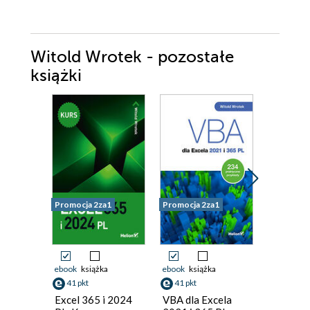
Witold Wrotek - pozostałe
książki
Promocja 2za1
Promocja 2za1
Promocja 
ebook
książka
ebook
książka
ebook
ksi
41 pkt
41 pkt
40 pkt
Excel 365 i 2024
VBA dla Excela
ABC Exc