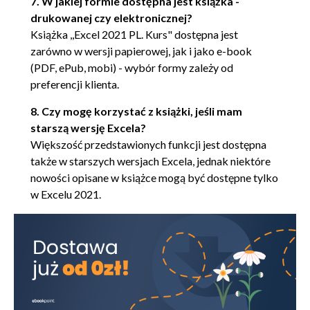
7. W jakiej formie dostępna jest książka -
Zaznaczanie niesąsiadujących komórek
drukowanej czy elektronicznej?
(77)
Książka ,,Excel 2021 PL. Kurs" dostępna jest
Zaznaczanie sąsiadujących komórek (78)
zarówno w wersji papierowej, jak i jako e-book
Zaznaczanie wiersza (79)
(PDF, ePub, mobi) - wybór formy zależy od
Zaznaczanie kolumny (79)
preferencji klienta.
Zaznaczanie arkusza (80)
8. Czy mogę korzystać z książki, jeśli mam
Podsumowanie (81)
starszą wersję Excela?
Rozdział 7. Mistrzowskie wprowadzanie danych (83)
Większość przedstawionych funkcji jest dostępna
Krnąbrne maszyny (85)
także w starszych wersjach Excela, jednak niektóre
nowości opisane w książce mogą być dostępne tylko
Przykłady (86)
w Excelu 2021.
Wpisywanie danych (86)
Kopiowanie danych wewnątrz arkusza
(87)
Kopiowanie danych z innych aplikacji
(88)
Serie danych (89)
Formuły (90)