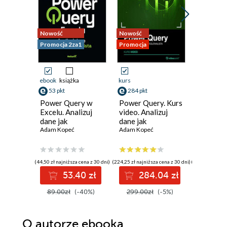
Nowość
Nowość
Promocja
Promocja 2za1
Promocja
ebook
książka
kurs
kurs
53 pkt
284 pkt
217 pkt
Power Query w
Power Query. Kurs
DAX w P
Excelu. Analizuj
video. Analizuj
Kurs vid
dane jak
dane jak
podstaw
profesjonalista
Adam Kopeć
profesjonalista
Adam Kopeć
analizę 
Adam Kop
(44,50 zł najniższa cena z 30 dni)
(224,25 zł najniższa cena z 30 dni)
(171,74 zł najni
53.40 zł
284.04 zł
21
89.00zł
(-40%)
299.00zł
(-5%)
229.00
O autorze
ebooka