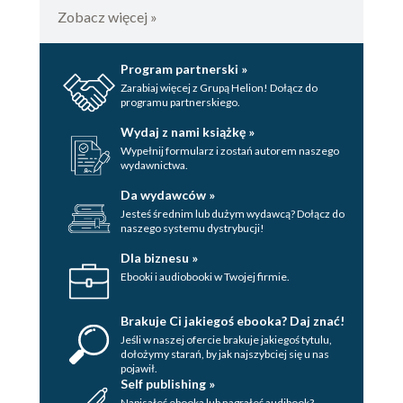
Mozolne prace (108)
Zobacz więcej »
Straszne formaty (109)
Zanim wyrzucisz komputer (109)
Program partnerski »
Zarabiaj więcej z Grupą Helion! Dołącz do
Przykłady (110)
programu partnerskiego.
Zmiana szerokości kolumny (110)
Wydaj z nami książkę »
Automatyczna zmiana szerokości
Wypełnij formularz i zostań autorem naszego
wydawnictwa.
kolumny (111)
Automatyczna zmiana szerokości
Da wydawców »
kolumn w całym arkuszu (112)
Jesteś średnim lub dużym wydawcą? Dołącz do
naszego systemu dystrybucji!
Dostosowywanie wielkości czcionki
(113)
Dla biznesu »
Zmiana domyślnych parametrów tekstu
Ebooki i audiobooki w Twojej firmie.
(114)
Wpływ szerokości komórki na
Brakuje Ci jakiegoś ebooka? Daj znać!
wyświetlanie jej zawartości (115)
Jeśli w naszej ofercie brakuje jakiegoś tytulu,
dołożymy starań, by jak najszybciej się u nas
Wpływ formatu na wyświetlanie
pojawił.
zawartości komórki (116)
Self publishing »
Napisałeś ebooka lub nagrałeś audibook?