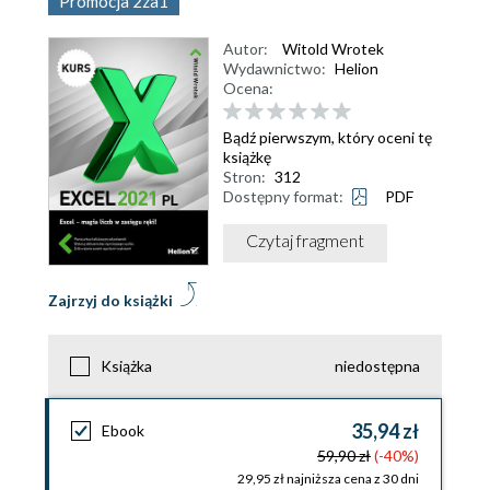
Promocja 2za1
Autor:
Witold Wrotek
Wydawnictwo:
Helion
Ocena:
Bądź pierwszym, który oceni tę
książkę
Stron:
312
Dostępny format:
PDF
Czytaj fragment
Zajrzyj do książki
Książka
niedostępna
35,94 zł
Ebook
59,90 zł
(-40%)
29,95 zł najniższa cena z 30 dni