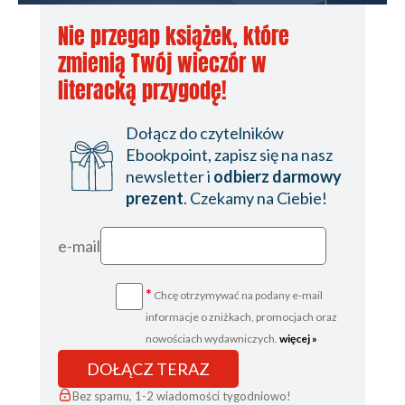
Podsumowanie (93)
Nie przegap książek, które
Rozdział 8. Edycja danych (95)
zmienią Twój wieczór w
Przykłady (97)
literacką przygodę!
Wprowadzanie zmian (97)
Blokowanie wprowadzania zmian (98)
Dołącz do czytelników
Usuwanie komórek (100)
Ebookpoint, zapisz się na nasz
Wyszukiwanie ciągu znaków (101)
newsletter i
odbierz darmowy
Zastępowanie ciągu znaków (103)
prezent
. Czekamy na Ciebie!
Filtrowanie (104)
Podsumowanie (106)
e-mail
Rozdział 9. Wyjawiamy sekrety formatowania
komórek (107)
*
Chcę otrzymywać na podany e-mail
Prosta instalacja (107)
informacje o zniżkach, promocjach oraz
nowościach wydawniczych.
więcej »
Łatwa obsługa (107)
DOŁĄCZ TERAZ
Podstępne pułapki (108)
Bez spamu, 1-2 wiadomości tygodniowo!