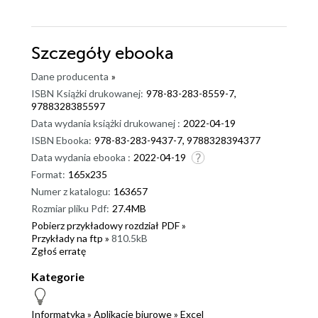
Szczegóły
ebooka
Dane producenta
»
ISBN Książki drukowanej:
978-83-283-8559-7,
9788328385597
Data wydania książki drukowanej :
2022-04-19
ISBN Ebooka:
978-83-283-9437-7, 9788328394377
Data wydania ebooka :
2022-04-19
Format:
165x235
Numer z katalogu:
163657
Rozmiar pliku Pdf:
27.4MB
Pobierz przykładowy rozdział PDF »
Przykłady na ftp »
810.5kB
Zgłoś erratę
Kategorie
Informatyka
»
Aplikacje biurowe
»
Excel