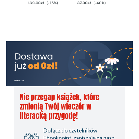
199.00zł
(-15%)
87.00zł
(-40%)
Nie przegap książek, które
zmienią Twój wieczór w
literacką przygodę!
Dołącz do czytelników
Ebookpoint, zapisz się na nasz