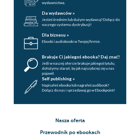
wydawnictwa.
Da wydawców »
Jesteś średnim lub dużym wydawcą? Dołącz do
naszego systemu dystrybucji!
Dla biznesu »
Ebooki i audiobooki w Twojej firmie.
Brakuje Ci jakiegoś ebooka? Daj znać!
Jeśli w naszej ofercie brakuje jakiegoś tytulu,
dołożymy starań, by jak najszybciej się u nas
pojawił.
Self publishing »
Napisałeś ebooka lub nagrałeś audibook?
Dołącz do nas i sprzedawaj go w Ebookpoint!
Nasza oferta
Przewodnik po ebookach