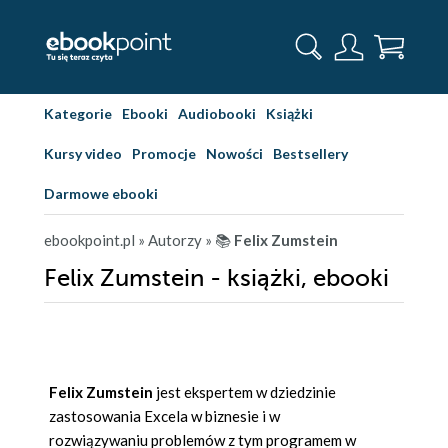
Kategorie
Ebooki
Audiobooki
Książki
Kursy video
Promocje
Nowości
Bestsellery
Darmowe ebooki
ebookpoint.pl
» Autorzy
» 📚
Felix Zumstein
Felix Zumstein - książki, ebooki
Felix Zumstein
jest ekspertem w dziedzinie
zastosowania Excela w biznesie i w
rozwiązywaniu problemów z tym programem w