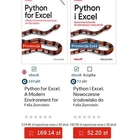
Promocja
Promocja 2za1
ebook
ebook
książka
169 pkt
52 pkt
Python for Excel.
Python i Excel.
A Modern
Nowoczesne
Environment for
środowisko do
Automation and
Felix Zumstein
automatyzacji i
Felix Zumstein
Data Analysis. 2nd
analizy danych
Edition
(119,40 zł najniższa cena z 30 dni)
(43,50 zł najniższa cena z 30 dni)
169.14 zł
52.20 zł