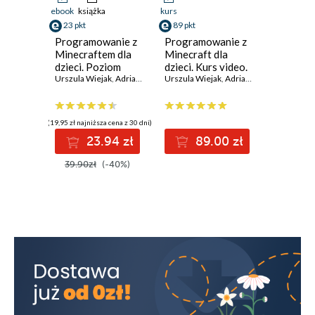
ebook
książka
kurs
23 pkt
89 pkt
Programowanie z
Programowanie z
Minecraftem dla
Minecraft dla
dzieci. Poziom
dzieci. Kurs video.
średnio
Urszula Wiejak
,
Adrian Wojciechowski
Język Lua od
Urszula Wiejak
,
Adrian Wojciechowski
zaawansowany
podstaw
(19,95 zł najniższa cena z 30 dni)
23.94 zł
89.00 zł
39.90zł
(-40%)