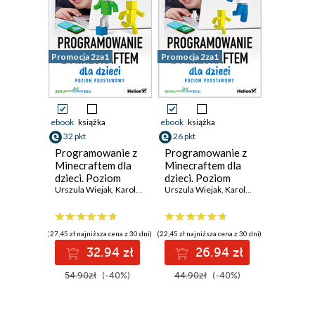
Promocja 2za1
Promocja 2za1
ebook
książka
ebook
książka
32 pkt
26 pkt
Programowanie z
Programowanie z
Minecraftem dla
Minecraftem dla
dzieci. Poziom
dzieci. Poziom
podstawowy.
Urszula Wiejak
,
Karolina Niemira
podstawowy.
Urszula Wiejak
,
Adrian Wojciechowski
,
Karolina Niemira
,
Adria
Wydanie III
Wydanie II
(27,45 zł najniższa cena z 30 dni)
(22,45 zł najniższa cena z 30 dni)
32.94 zł
26.94 zł
54.90zł
(-40%)
44.90zł
(-40%)