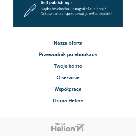
Self publishing »
Napisałeś ebooka lub nagrałeś audibook?
Dołącz do nas i sprzedawaj go w Ebookpoint!
Nasza oferta
Przewodnik po ebookach
Twoje konto
O serwisie
Współpraca
Grupa Helion