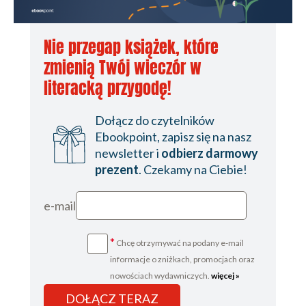
Nie przegap książek, które
zmienią Twój wieczór w
literacką przygodę!
Dołącz do czytelników
Ebookpoint, zapisz się na nasz
newsletter i
odbierz darmowy
prezent
. Czekamy na Ciebie!
e-mail
*
Chcę otrzymywać na podany e-mail
informacje o zniżkach, promocjach oraz
nowościach wydawniczych.
więcej »
DOŁĄCZ TERAZ