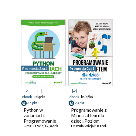
Promocja 2za1
Promocja 2za1
ebook
książka
ebook
książka
35 pkt
23 pkt
Python w
Programowanie z
zadaniach.
Minecraftem dla
Programowanie
dzieci. Poziom
dla młodzieży.
Urszula Wiejak
,
Adrian Wojciechowski
podstawowy
Urszula Wiejak
,
Karolina Niemira
,
Adria
Poziom