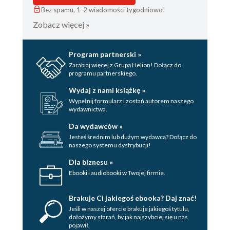
Bez spamu, 1-2 wiadomości tygodniowo!
Zobacz więcej »
Program partnerski »
Zarabiaj więcej z Grupą Helion! Dołącz do
programu partnerskiego.
Wydaj z nami książkę »
Wypełnij formularz i zostań autorem naszego
wydawnictwa.
Da wydawców »
Jesteś średnim lub dużym wydawcą? Dołącz do
naszego systemu dystrybucji!
Dla biznesu »
Ebooki i audiobooki w Twojej firmie.
Brakuje Ci jakiegoś ebooka? Daj znać!
Jeśli w naszej ofercie brakuje jakiegoś tytulu,
dołożymy starań, by jak najszybciej się u nas
pojawił.