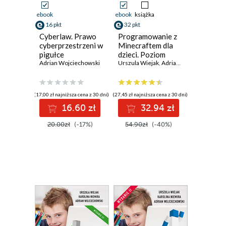
ebook
ebook
książka
16 pkt
32 pkt
Cyberlaw. Prawo
Programowanie z
cyberprzestrzeni w
Minecraftem dla
pigułce
dzieci. Poziom
Adrian Wojciechowski
średnio
Urszula Wiejak
,
Adrian Wojciechowski
zaawansowany.
Wydanie II
(17,00 zł najniższa cena z 30 dni)
(27,45 zł najniższa cena z 30 dni)
16.60 zł
32.94 zł
20.00zł
(-17%)
54.90zł
(-40%)