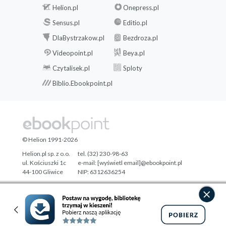
Helion.pl
Onepress.pl
Sensus.pl
Editio.pl
DlaBystrzakow.pl
Bezdroza.pl
Videopoint.pl
Beya.pl
Czytalisek.pl
Sploty
Biblio.Ebookpoint.pl
© Helion 1991-2026
Helion.pl sp. z o.o.
tel. (32) 230-98-63
ul. Kościuszki 1c
e-mail:
[wyświetl email]@ebookpoint.pl
44-100 Gliwice
NIP: 6312636254
Regon: 241989027
Designed with ♥ by
Tonik.pl
Pełna wersja strony »