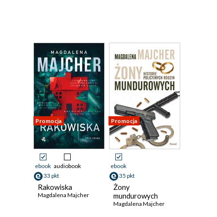
Promocja
Promocja
ebook
audiobook
ebook
33 pkt
35 pkt
Rakowiska
Żony
Magdalena Majcher
mundurowych
Magdalena Majcher