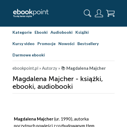
Kategorie
Ebooki
Audiobooki
Książki
Kursy video
Promocje
Nowości
Bestsellery
Darmowe ebooki
ebookpoint.pl
» Autorzy
» 📚
Magdalena Majcher
Magdalena Majcher - książki,
ebooki, audiobooki
Magdalena Majcher
(ur. 1990), autorka
poczytnych powieści z rozbudowanym tłem