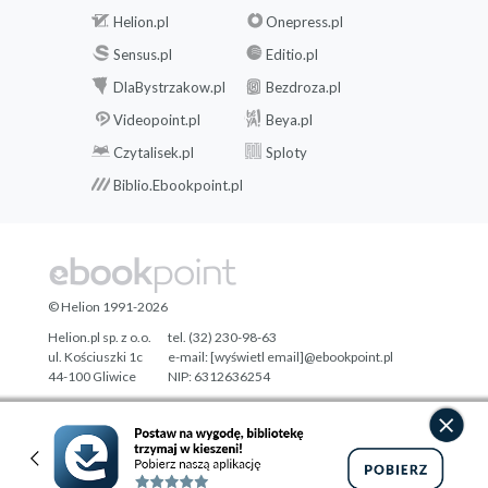
Helion.pl
Onepress.pl
Sensus.pl
Editio.pl
DlaBystrzakow.pl
Bezdroza.pl
Videopoint.pl
Beya.pl
Czytalisek.pl
Sploty
Biblio.Ebookpoint.pl
© Helion 1991-2026
Helion.pl sp. z o.o.
tel. (32) 230-98-63
ul. Kościuszki 1c
e-mail:
[wyświetl email]@ebookpoint.pl
44-100 Gliwice
NIP: 6312636254
Regon: 241989027
Designed with ♥ by
Tonik.pl
Pełna wersja strony »