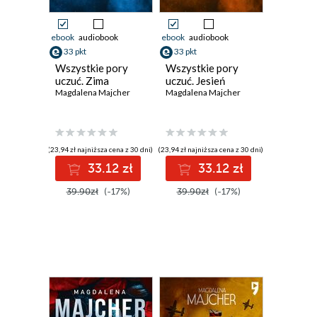
ebook
audiobook
ebook
audiobook
33 pkt
33 pkt
Wszystkie pory
Wszystkie pory
uczuć. Zima
uczuć. Jesień
Magdalena Majcher
Magdalena Majcher
(23,94 zł najniższa cena z 30 dni)
(23,94 zł najniższa cena z 30 dni)
33.12 zł
33.12 zł
39.90zł
(-17%)
39.90zł
(-17%)