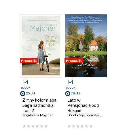
Promocja
Promocja
ebook
ebook
25 pkt
28 pkt
Zimny kolor nieba.
Lato w
Saga nadmorska.
Pensjonacie pod
Tom 2
Bukami
Magdalena Majcher
Dorota Gąsiorowska
,
Marzena Rogalska