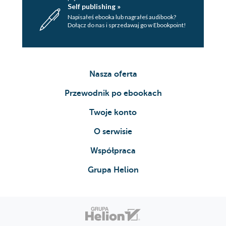
Self publishing »
Napisałeś ebooka lub nagrałeś audibook?
Dołącz do nas i sprzedawaj go w Ebookpoint!
Nasza oferta
Przewodnik po ebookach
Twoje konto
O serwisie
Współpraca
Grupa Helion