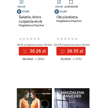
ebook
ebook
audiobook
30 pkt
26 pkt
Światło, które
Obca kobieta
rozjaśnia mrok
Magdalena Majcher
Magdalena Majcher
(18,45 zł najniższa cena z 30 dni)
(22,39 zł najniższa cena z 30 dni)
30.26 zł
26.55 zł
36.90zł
(-18%)
31.99zł
(-17%)