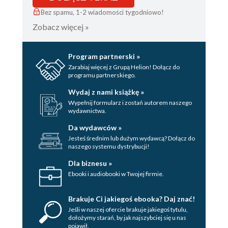
Bez spamu, 1-2 wiadomości tygodniowo!
Zobacz więcej »
Program partnerski »
Zarabiaj więcej z Grupą Helion! Dołącz do
programu partnerskiego.
Wydaj z nami książkę »
Wypełnij formularz i zostań autorem naszego
wydawnictwa.
Da wydawców »
Jesteś średnim lub dużym wydawcą? Dołącz do
naszego systemu dystrybucji!
Dla biznesu »
Ebooki i audiobooki w Twojej firmie.
Brakuje Ci jakiegoś ebooka? Daj znać!
Jeśli w naszej ofercie brakuje jakiegoś tytulu,
dołożymy starań, by jak najszybciej się u nas
pojawił.