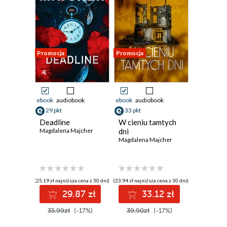
Promocja
Promocja
ebook
audiobook
ebook
audiobook
29 pkt
33 pkt
Deadline
W cieniu tamtych
Magdalena Majcher
dni
Magdalena Majcher
(25,19 zł najniższa cena z 30 dni)
(23,94 zł najniższa cena z 30 dni)
29.87 zł
33.12 zł
35.99zł
(-17%)
39.90zł
(-17%)