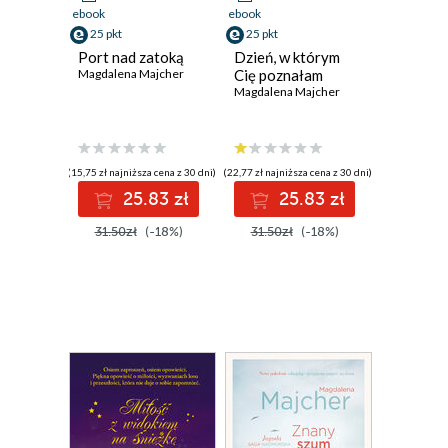
ebook
ebook
25 pkt
25 pkt
Port nad zatoką
Dzień, w którym
Magdalena Majcher
Cię poznałam
Magdalena Majcher
(15,75 zł najniższa cena z 30 dni)
(22,77 zł najniższa cena z 30 dni)
25.83 zł
25.83 zł
31.50zł
(-18%)
31.50zł
(-18%)