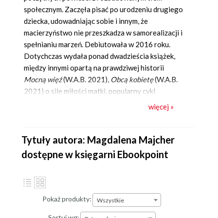
społecznym. Zaczęła pisać po urodzeniu drugiego
dziecka, udowadniając sobie i innym, że
macierzyństwo nie przeszkadza w samorealizacji i
spełnianiu marzeń. Debiutowała w 2016 roku.
Dotychczas wydała ponad dwadzieścia książek,
między innymi opartą na prawdziwej historii
Mocną więź
(W.A.B. 2021),
Obcą kobietę
(W.A.B.
2021) o sile miłości matki, popularny cykl
Wszystkie pory uczuć
oraz wielopokoleniową
więcej »
Sagę nadmorską
(Wydawnictwo Pascal), a także
Małe zbrodnie
(W.A.B. 2022), powieść z gatunku
true crime.
Tytuły autora: Magdalena Majcher
dostępne w księgarni Ebookpoint
Pokaż produkty:
Wszystkie
Sortuj wg: