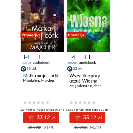
Promocja
Promocja
ebook
audiobook
ebook
audiobook
33 pkt
33 pkt
Matka mojej córki
Wszystkie pory
Magdalena Majcher
uczuć. Wiosna
Magdalena Majcher
(23,94 zł najniższa cena z 30 dni)
(23,94 zł najniższa cena z 30 dni)
33.12 zł
33.12 zł
39.90zł
(-17%)
39.90zł
(-17%)