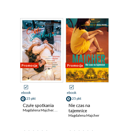
Promocja
Promocja
ebook
ebook
25 pkt
25 pkt
Czułe spotkania
Nie czas na
Magdalena Majcher
,
Adriana Rak
tajemnice
,
Natasza Socha
,
Edyta Świętek
,
Lilian
Magdalena Majcher