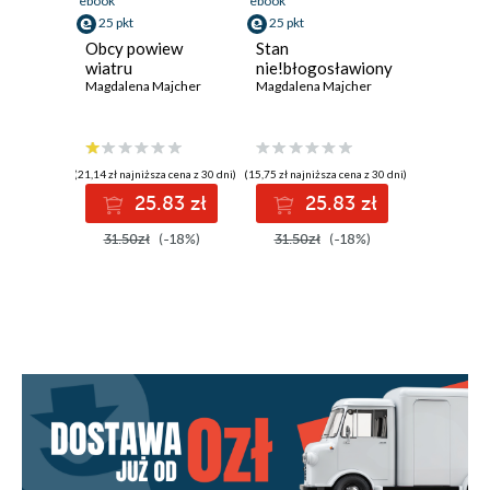
ebook
ebook
25 pkt
25 pkt
Obcy powiew
Stan
wiatru
nie!błogosławiony
Magdalena Majcher
Magdalena Majcher
(21,14 zł najniższa cena z 30 dni)
(15,75 zł najniższa cena z 30 dni)
25.83 zł
25.83 zł
31.50zł
(-18%)
31.50zł
(-18%)