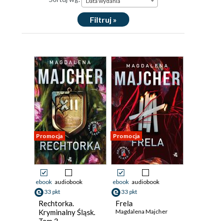
Data wydania
Filtruj »
Promocja
Promocja
ebook
audiobook
ebook
audiobook
33 pkt
33 pkt
Rechtorka.
Frela
Kryminalny Śląsk.
Magdalena Majcher