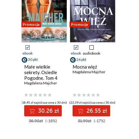
Promocja
Promocja
ebook
ebook
audiobook
30 pkt
26 pkt
Małe wielkie
Mocna więź
sekrety. Osiedle
Magdalena Majcher
Pogodne. Tom 4
Magdalena Majcher
(18,45 zł najniższa cena z 30 dni)
(22,39 zł najniższa cena z 30 dni)
30.26 zł
26.55 zł
36.90zł
(-18%)
31.99zł
(-17%)