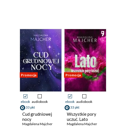
Promocja
Promocja
ebook
audiobook
ebook
audiobook
33 pkt
33 pkt
Cud grudniowej
Wszystkie pory
nocy
uczuć. Lato
Magdalena Majcher
Magdalena Majcher