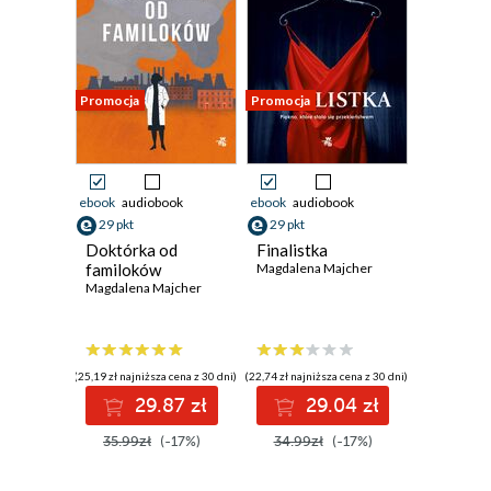
Promocja
Promocja
ebook
audiobook
ebook
audiobook
29 pkt
29 pkt
Doktórka od
Finalistka
familoków
Magdalena Majcher
Magdalena Majcher
(25,19 zł najniższa cena z 30 dni)
(22,74 zł najniższa cena z 30 dni)
29.87 zł
29.04 zł
35.99zł
(-17%)
34.99zł
(-17%)