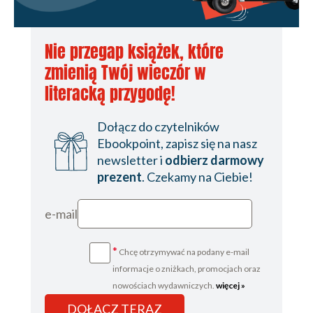
Nie przegap książek, które
zmienią Twój wieczór w
literacką przygodę!
Dołącz do czytelników
Ebookpoint, zapisz się na nasz
newsletter i
odbierz darmowy
prezent
. Czekamy na Ciebie!
e-mail
*
Chcę otrzymywać na podany e-mail
informacje o zniżkach, promocjach oraz
nowościach wydawniczych.
więcej »
DOŁĄCZ TERAZ