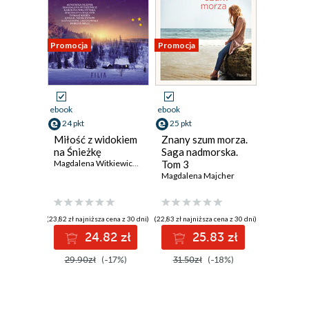
Promocja
Promocja
ebook
ebook
24 pkt
25 pkt
Miłość z widokiem
Znany szum morza.
na Śnieżkę
Saga nadmorska.
Magdalena Witkiewicz
,
Anna H. Niemczynow
Tom 3
,
Agnieszka Olejnik
,
Doro
Magdalena Majcher
(23,82 zł najniższa cena z 30 dni)
(22,83 zł najniższa cena z 30 dni)
24.82 zł
25.83 zł
29.90zł
(-17%)
31.50zł
(-18%)