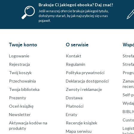
Brakuje Ci jakiegoś ebooka? Daj znać!
Jeśli w naszej ofercie brakuje jakiegoś tytulu,
dołożymy starań, by jak najszybciej się u nas
pojawił.
Twoje konto
O serwisie
Wspó
Logowanie
Kontakt
Strefa
Rejestracja
Regulamin
Stref
Twój koszyk
Polityka prywatności
Progr
Przechowalnia
Deklaracja dostępności
Zamawi
recenz
Twoja biblioteka
Zwroty i reklamacje
Self-p
Prezenty
Dostawa
Wydaj
Oceń książkę
Płatności
BIBLI
Newsletter
Erraty
Custo
Aktywacja kodów na
Recenzje książek
produkty
Logist
Mapa serwisu
książ