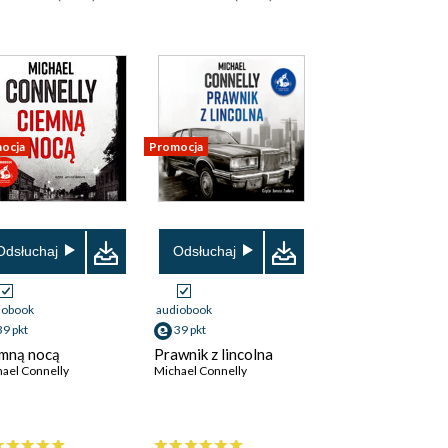
ocja
Promocja
Odsłuchaj
Odsłuchaj
iobook
audiobook
39 pkt
39 pkt
mną nocą
Prawnik z lincolna
ael Connelly
Michael Connelly