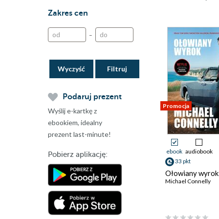
Zakres cen
–
Wyczyść
Podaruj prezent
Promocja
Wyślij e-kartkę z
ebookiem, idealny
prezent last-minute!
ebook
audiobook
Pobierz aplikację:
33 pkt
Ołowiany wyrok
Michael Connelly