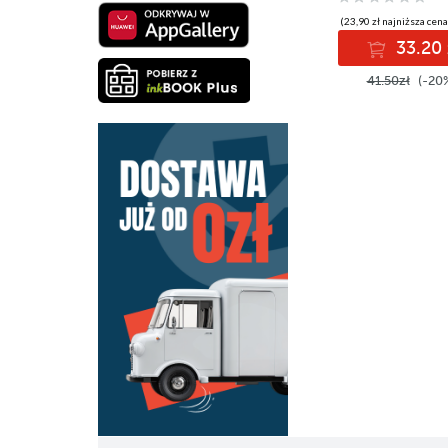
(23,90 zł najniższa cena
33.20 
41.50zł
(-20