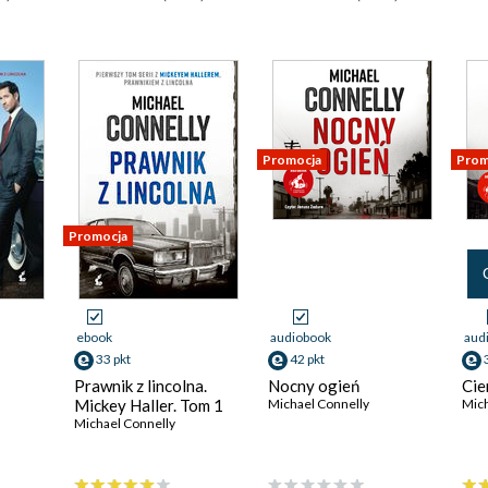
Promocja
Prom
Promocja
ebook
audiobook
aud
33 pkt
42 pkt
Prawnik z lincolna.
Nocny ogień
Cie
Mickey Haller. Tom 1
Michael Connelly
Mich
Michael Connelly