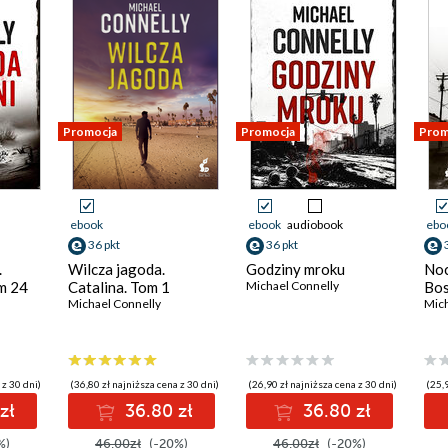
Promocja
Promocja
Prom
ebook
ebook
audiobook
ebo
36 pkt
36 pkt
.
Wilcza jagoda.
Godziny mroku
Noc
m 24
Catalina. Tom 1
Michael Connelly
Bos
Michael Connelly
Mich
 z 30 dni)
(36,80 zł najniższa cena z 30 dni)
(26,90 zł najniższa cena z 30 dni)
(25,9
zł
36.80 zł
36.80 zł
%)
46.00zł
(-20%)
46.00zł
(-20%)