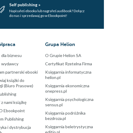
Self publishing »
Napisałeś ebooka lub nagrałeś audibook? Dołącz
do nas i sprzedawaj go w Ebookpoint!
łpraca
Grupa Helion
 dla biznesu
O Grupie Helion SA
a wydawcy
Certyfikat Rzetelna Firma
am partnerski ebooki
Księgarnia informatyczna
helion.pl
aj książki do
ji (Biuro Prasowe)
Księgarnia ekonomiczna
onepress.pl
ublishing
Księgarnia psychologiczna
 z nami książkę
sensus.pl
O Ebookpoint
Księgarnia podróżnika
bezdroza.pl
m Publishing
Księgarnia beletrystyczna
yka i dystrybucja
editio.pl
ek