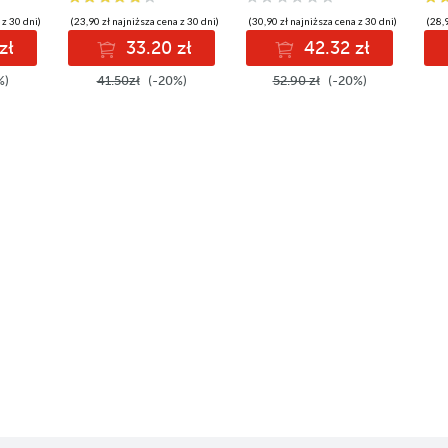
 z 30 dni)
(23,90 zł najniższa cena z 30 dni)
(30,90 zł najniższa cena z 30 dni)
(28,9
zł
33.20 zł
42.32 zł
%)
41.50zł
(-20%)
52.90 zł
(-20%)