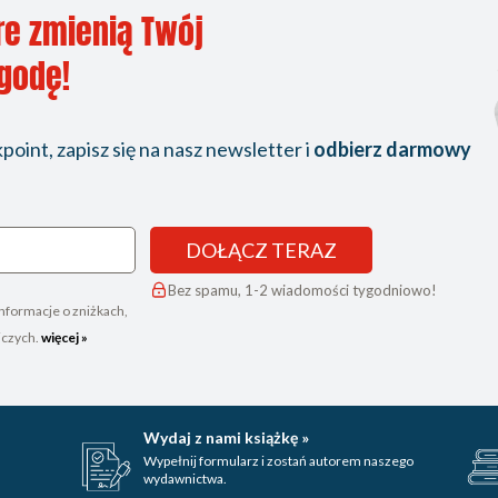
re zmienią Twój
ygodę!
oint, zapisz się na nasz newsletter i
odbierz darmowy
DOŁĄCZ TERAZ
Bez spamu, 1-2 wiadomości tygodniowo!
nformacje o zniżkach,
iczych.
więcej »
Wydaj z nami książkę »
Wypełnij formularz i zostań autorem naszego
wydawnictwa.