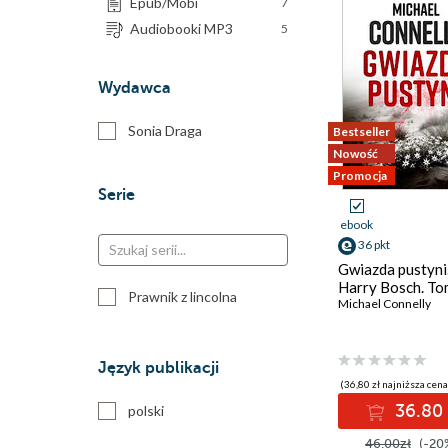
Epub/Mobi
7
Audiobooki MP3
5
Wydawca
Sonia Draga
Bestseller
Nowość
Promocja
Serie
ebook
36 pkt
Gwiazda pustyni
Harry Bosch. To
Prawnik z lincolna
Michael Connelly
Język publikacji
(36,80 zł najniższa cena
36.80 
polski
46.00zł
(-20