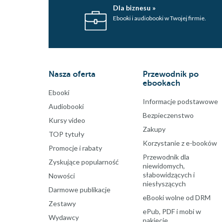
Dla biznesu »
Ebooki i audiobooki w Twojej firmie.
Nasza oferta
Przewodnik po
ebookach
Ebooki
Informacje podstawowe
Audiobooki
Bezpieczenstwo
Kursy video
Zakupy
TOP tytuły
Korzystanie z e-booków
Promocje i rabaty
Przewodnik dla
Zyskujące popularność
niewidomych,
słabowidzących i
Nowości
niesłyszących
Darmowe publikacje
eBooki wolne od DRM
Zestawy
ePub, PDF i mobi w
Wydawcy
pakiecie