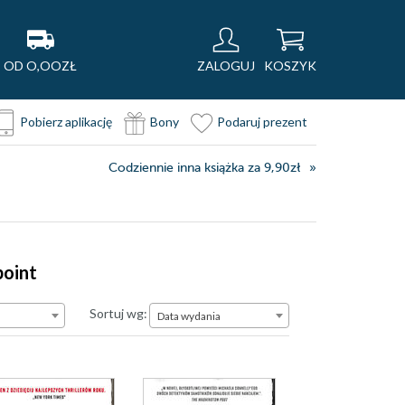
OD O,OOZŁ
ZALOGUJ
KOSZYK
Pobierz aplikację
Bony
Podaruj prezent
Codziennie inna książka za 9,90zł
point
Data wydania
Sortuj wg:
Data wydania