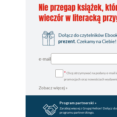
Nie przegap książek, któ
wieczór w literacką prz
Dołącz do czytelników Ebookp
prezent
. Czekamy na Ciebie!
e-mail
*
Chcę otrzymywać na podany e-mail i
promocjach oraz nowościach wydawn
Zobacz więcej »
Program partnerski »
Zarabiaj więcej z Grupą Helion! Dołącz do
programu partnerskiego.