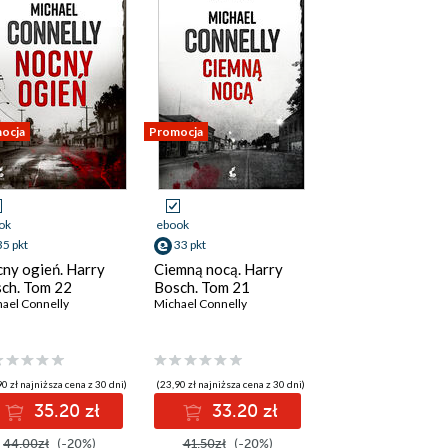
ocja
Promocja
ok
ebook
35 pkt
33 pkt
ny ogień. Harry
Ciemną nocą. Harry
ch. Tom 22
Bosch. Tom 21
ael Connelly
Michael Connelly
0 zł najniższa cena z 30 dni)
(23,90 zł najniższa cena z 30 dni)
35.20 zł
33.20 zł
44.00zł
(-20%)
41.50zł
(-20%)