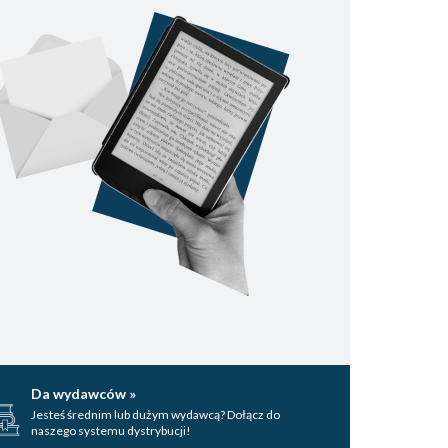
Da wydawców »
Jesteś średnim lub dużym wydawcą? Dołącz do
naszego systemu dystrybucji!