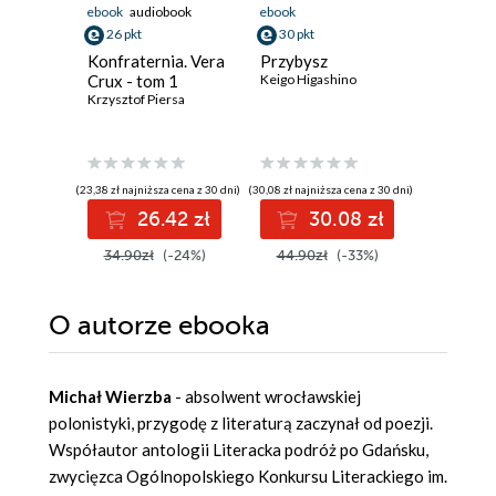
ebook
audiobook
ebook
ebook
aud
26 pkt
30 pkt
19 pkt
Konfraternia. Vera
Przybysz
Krew ni
Crux - tom 1
Keigo Higashino
(#4)
Krzysztof Piersa
Eliza Vein
(23,38 zł najniższa cena z 30 dni)
(30,08 zł najniższa cena z 30 dni)
(17,24 zł najni
26.42 zł
30.08 zł
1
34.90zł
(-24%)
44.90zł
(-33%)
24.99z
O autorze
ebooka
Michał Wierzba
- absolwent wrocławskiej
polonistyki, przygodę z literaturą zaczynał od poezji.
Współautor antologii Literacka podróż po Gdańsku,
zwycięzca Ogólnopolskiego Konkursu Literackiego im.