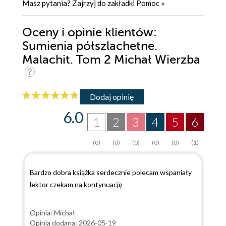
Masz pytania? Zajrzyj do zakładki
Pomoc
»
Oceny i opinie klientów:
Sumienia półszlachetne.
Malachit. Tom 2 Michał Wierzba
Dodaj opinię
6.0
1
2
3
4
5
6
(0)
(0)
(0)
(0)
(0)
(1)
Bardzo dobra książka serdecznie polecam wspaniały
lektor czekam na kontynuację
Opinia: Michał
Opinia dodana: 2026-05-19