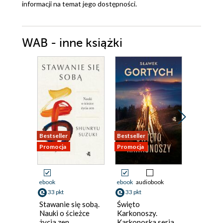
informacji na temat jego dostępności.
WAB - inne książki
Bestseller
Bestseller
Promocja
Promocja
Promocja
ebook
ebook
audiobook
ebook
33 pkt
33 pkt
36 pkt
Stawanie się sobą.
Święto
Szrama
Nauki o ścieżce
Karkonoszy.
życia zen
Karkonoska seria