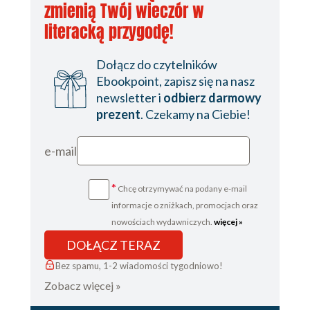
zmienią Twój wieczór w
literacką przygodę!
Dołącz do czytelników
Ebookpoint, zapisz się na nasz
newsletter i
odbierz darmowy
prezent
. Czekamy na Ciebie!
e-mail
*
Chcę otrzymywać na podany e-mail
informacje o zniżkach, promocjach oraz
nowościach wydawniczych.
więcej »
DOŁĄCZ TERAZ
Bez spamu, 1-2 wiadomości tygodniowo!
Zobacz więcej »