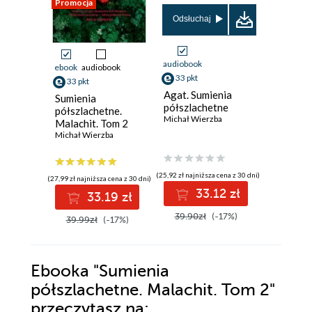
Promocja
Promocja
Odsłuchaj
audiobook
ebook
audiobook
ebook
33 pkt
33 pkt
33 pkt
Agat. Sumienia
Sumienia
Sumieni
półszlachetne
półszlachetne.
półszlac
Michał Wierzba
Malachit. Tom 2
Agat. T
Michał Wierzba
Michał Wi
(25,92 zł najniższa cena z 30 dni)
(27,99 zł najniższa cena z 30 dni)
(27,99 zł najni
33.12 zł
33.19 zł
3
39.90zł
(-17%)
39.99zł
(-17%)
39.99z
Ebooka
"Sumienia
półszlachetne. Malachit. Tom 2"
przeczytasz na: