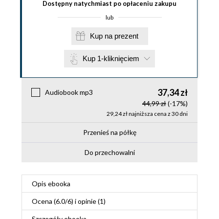
Dostępny natychmiast po opłaceniu zakupu
lub
Kup na prezent
Kup 1-kliknięciem
37,34 zł
Audiobook mp3
44,99 zł
(-17%)
29,24 zł najniższa cena z 30 dni
Przenieś na półkę
Do przechowalni
Opis
ebooka
Ocena (
6.0
/
6
) i opinie (1)
Szczegóły
ebooka