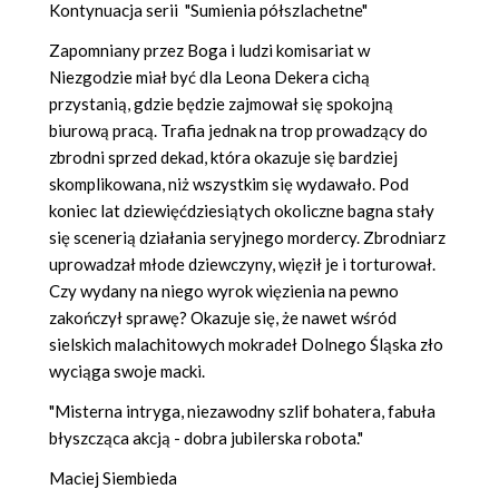
Kontynuacja serii "Sumienia półszlachetne"
Zapomniany przez Boga i ludzi komisariat w
Niezgodzie miał być dla Leona Dekera cichą
przystanią, gdzie będzie zajmował się spokojną
biurową pracą. Trafia jednak na trop prowadzący do
zbrodni sprzed dekad, która okazuje się bardziej
skomplikowana, niż wszystkim się wydawało. Pod
koniec lat dziewięćdziesiątych okoliczne bagna stały
się scenerią działania seryjnego mordercy. Zbrodniarz
uprowadzał młode dziewczyny, więził je i torturował.
Czy wydany na niego wyrok więzienia na pewno
zakończył sprawę? Okazuje się, że nawet wśród
sielskich malachitowych mokradeł Dolnego Śląska zło
wyciąga swoje macki.
"Misterna intryga, niezawodny szlif bohatera, fabuła
błyszcząca akcją - dobra jubilerska robota."
Maciej Siembieda