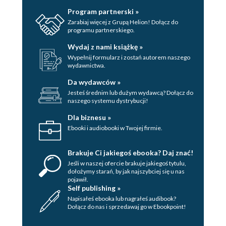
Program partnerski »
Zarabiaj więcej z Grupą Helion! Dołącz do
programu partnerskiego.
Wydaj z nami książkę »
Wypełnij formularz i zostań autorem naszego
wydawnictwa.
Da wydawców »
Jesteś średnim lub dużym wydawcą? Dołącz do
naszego systemu dystrybucji!
Dla biznesu »
Ebooki i audiobooki w Twojej firmie.
Brakuje Ci jakiegoś ebooka? Daj znać!
Jeśli w naszej ofercie brakuje jakiegoś tytulu,
dołożymy starań, by jak najszybciej się u nas
pojawił.
Self publishing »
Napisałeś ebooka lub nagrałeś audibook?
Dołącz do nas i sprzedawaj go w Ebookpoint!