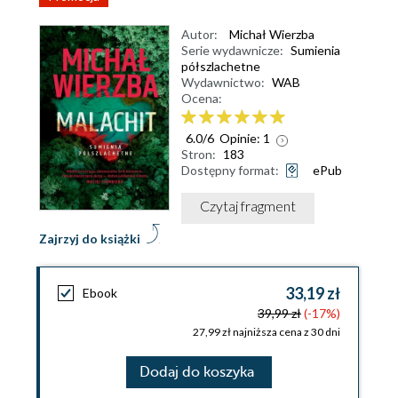
Autor:
Michał Wierzba
Serie wydawnicze:
Sumienia
półszlachetne
Wydawnictwo:
WAB
Ocena:
6.0
/
6
Opinie:
1
Stron:
183
Dostępny format:
ePub
Czytaj fragment
Zajrzyj do książki
33,19 zł
Ebook
39,99 zł
(-17%)
27,99 zł najniższa cena z 30 dni
Dodaj do koszyka