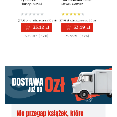
Shunryu Suzuki
kryminalna. Tom 5
Sławek Gortych
(27,93 zł najniższa cena z 30 dni)
(27,99 zł najniższa cena z 30 dni)
(28,59 zł najni
33.12 zł
33.19 zł
3
39.90zł
(-17%)
39.99zł
(-17%)
43.98z
Nie przegap książek, które