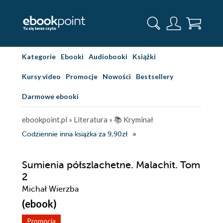
Kategorie
Ebooki
Audiobooki
Książki
Kursy video
Promocje
Nowości
Bestsellery
Darmowe ebooki
ebookpoint.pl
»
Literatura
»
📚 Kryminał
Codziennie inna książka za 9,90zł
Sumienia półszlachetne. Malachit. Tom
2
Michał Wierzba
(ebook)
Promocja