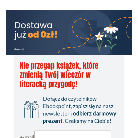
Nie przegap książek, które
zmienią Twój wieczór w
literacką przygodę!
Dołącz do czytelników
Ebookpoint, zapisz się na nasz
newsletter i
odbierz darmowy
prezent
. Czekamy na Ciebie!
e-mail