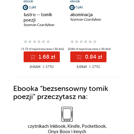
ebook
ebook
ebook
1 pkt
0 pkt
13 pkt
lustro -- tomik
abominacja
o sercu,
poezji
Szymon Czardybon
skradła j
Szymon Czardybon
na obję
pandemi
Szymon C
(1,72 zł najniższa cena z 30 dni)
(0,86 zł najniższa cena z 30 dni)
(13,73 zł najni
1.68 zł
0.84 zł
1
2.02zł
(-17%)
1.01zł
(-17%)
16.15z
Ebooka
"bezsensowny tomik
poezji"
przeczytasz na:
czytnikach Inkbook, Kindle, Pocketbook,
Onyx Boox i innych