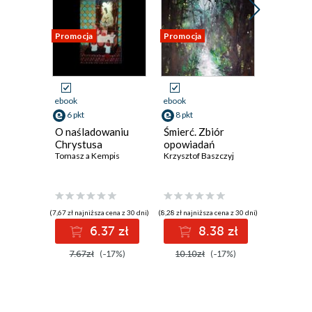
Promocja
Promocja
Promocja
ebook
ebook
ebook
6 pkt
8 pkt
8 pkt
O naśladowaniu
Śmierć. Zbiór
Łabędzie
Chrystusa
opowiadań
opowiad
Tomasz a Kempis
Krzysztof Baszczyj
Krzysztof 
(7,67 zł najniższa cena z 30 dni)
(8,28 zł najniższa cena z 30 dni)
(8,59 zł najniż
6.37 zł
8.38 zł
8
7.67zł
(-17%)
10.10zł
(-17%)
10.10z