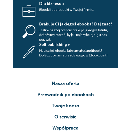
Dla biznesu »
Ebooki i audiobooki w Twojej firmie.
Brakuje Ci jakiegoś ebooka? Daj znać!
Jeśli w naszej ofercie brakuje jakiegoś tytulu,
dołożymy starań, by jak najszybciej się u nas
pojawił.
Self publishing »
Napisałeś ebooka lub nagrałeś audibook?
Dołącz do nas i sprzedawaj go w Ebookpoint!
Nasza oferta
Przewodnik po ebookach
Twoje konto
O serwisie
Współpraca