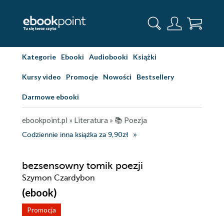
Kategorie
Ebooki
Audiobooki
Książki
Kursy video
Promocje
Nowości
Bestsellery
Darmowe ebooki
ebookpoint.pl
»
Literatura
»
📚 Poezja
Codziennie inna książka za 9,90zł
bezsensowny tomik poezji
Szymon Czardybon
(ebook)
Promocja