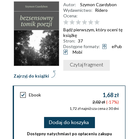
Autor:
Szymon Czardybon
Wydawnictwo:
Ridero
Ocena:
Bądź pierwszym, który oceni tę
książkę
Stron:
37
Dostępne formaty:
ePub
Mobi
Czytaj fragment
Zajrzyj do książki
1,68 zł
Ebook
2,02 zł
(-17%)
1,72 zł najniższa cena z 30 dni
Dodaj do koszyka
Dostępny natychmiast po opłaceniu zakupu