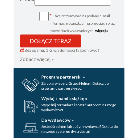
*
Chcę otrzymywać na podany e-mail
informacje o zniżkach, promocjach oraz
nowościach wydawniczych.
więcej »
DOŁĄCZ TERAZ
Bez spamu, 1-2 wiadomości tygodniowo!
Zobacz więcej »
Program partnerski »
Zarabiaj więcej z Grupą Helion! Dołącz do
programu partnerskiego.
Wydaj z nami książkę »
Wypełnij formularz i zostań autorem naszego
wydawnictwa.
Da wydawców »
Jesteś średnim lub dużym wydawcą? Dołącz do
naszego systemu dystrybucji!