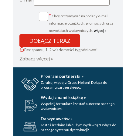
*
Chcę otrzymywać na podany e-mail
informacje o zniżkach, promocjach oraz
nowościach wydawniczych.
więcej »
DOŁĄCZ TERAZ
Bez spamu, 1-2 wiadomości tygodniowo!
Zobacz więcej »
Program partnerski »
Zarabiaj więcej z Grupą Helion! Dołącz do
programu partnerskiego.
Wydaj z nami książkę »
Wypełnij formularz i zostań autorem naszego
wydawnictwa.
Da wydawców »
Jesteś średnim lub dużym wydawcą? Dołącz do
naszego systemu dystrybucji!