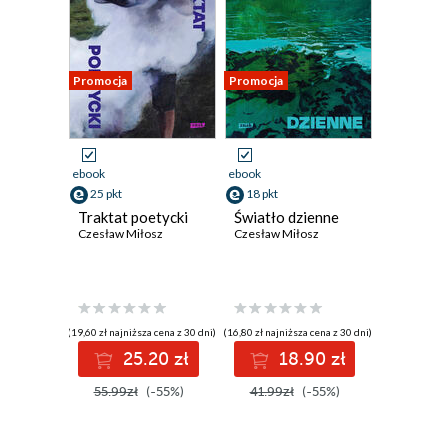
Promocja
Promocja
ebook
ebook
25 pkt
18 pkt
Traktat poetycki
Światło dzienne
Czesław Miłosz
Czesław Miłosz
(19,60 zł najniższa cena z 30 dni)
(16,80 zł najniższa cena z 30 dni)
25.20 zł
18.90 zł
55.99zł
(-55%)
41.99zł
(-55%)