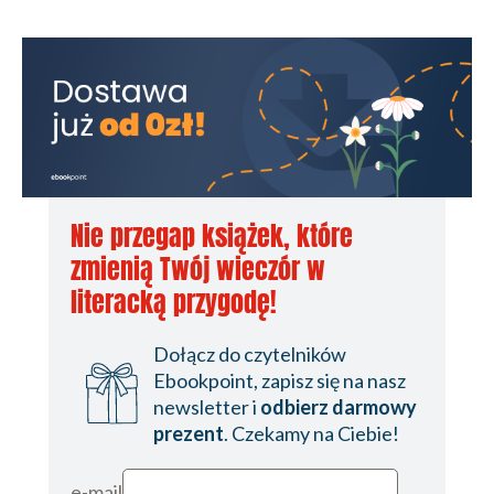
Nie przegap książek, które
zmienią Twój wieczór w
literacką przygodę!
Dołącz do czytelników
Ebookpoint, zapisz się na nasz
newsletter i
odbierz darmowy
prezent
. Czekamy na Ciebie!
e-mail