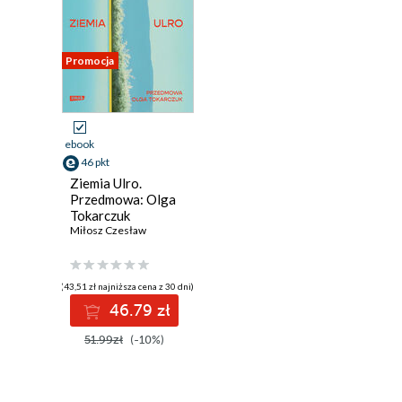
Promocja
ebook
46 pkt
Ziemia Ulro.
Przedmowa: Olga
Tokarczuk
Miłosz Czesław
(43,51 zł najniższa cena z 30 dni)
46.79 zł
51.99zł
(-10%)