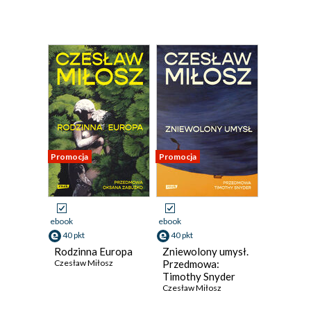
Promocja
Promocja
ebook
ebook
40 pkt
40 pkt
Rodzinna Europa
Zniewolony umysł.
Czesław Miłosz
Przedmowa:
Timothy Snyder
Czesław Miłosz