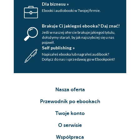
Dla biznesu »
Ebooki i audiobooki w Twojej firmie.
Brakuje Ci jakiegoś ebooka? Daj znać!
Jeśli w naszej ofercie brakuje jakiegoś tytulu,
dołożymy starań, by jak najszybciej się u nas
pojawił.
Self publishing »
Napisałeś ebooka lub nagrałeś audibook?
Dołącz do nas i sprzedawaj go w Ebookpoint!
Nasza oferta
Przewodnik po ebookach
Twoje konto
O serwisie
Współpraca