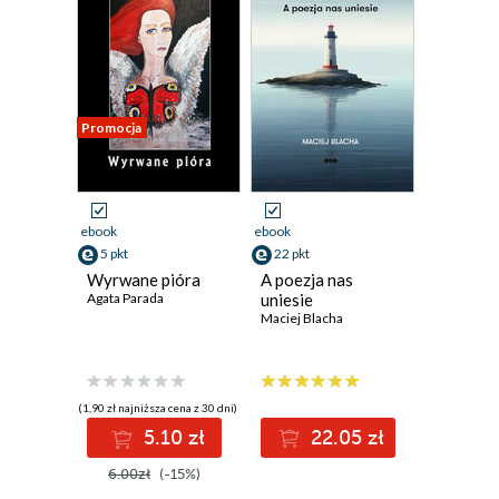
Promocja
ebook
ebook
5 pkt
22 pkt
Wyrwane pióra
A poezja nas
Agata Parada
uniesie
Maciej Blacha
(1,90 zł najniższa cena z 30 dni)
5.10 zł
22.05 zł
6.00zł
(-15%)