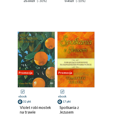
25.00zł
(-30%)
9.45zł
(-10%)
Promocja
Promocja
ebook
ebook
32 pkt
17 pkt
Violet robi mostek
Spotkania z
na trawie
Jezusem