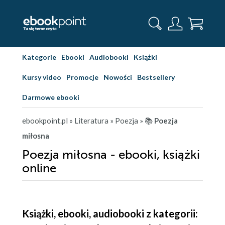
Kategorie
Ebooki
Audiobooki
Książki
Kursy video
Promocje
Nowości
Bestsellery
Darmowe ebooki
ebookpoint.pl
» Literatura
» Poezja
» 📚
Poezja
miłosna
Poezja miłosna - ebooki, książki
online
Książki, ebooki, audiobooki z kategorii: