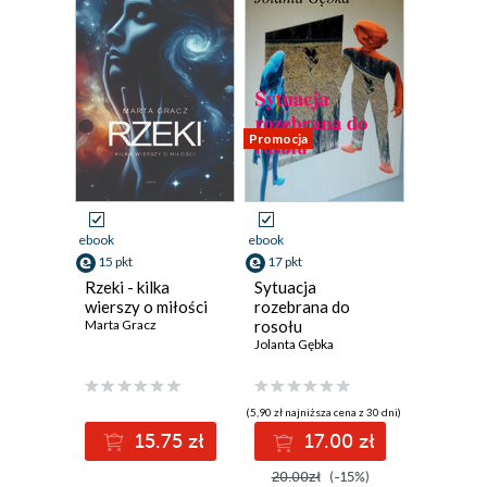
Promocja
ebook
ebook
15 pkt
17 pkt
Rzeki - kilka
Sytuacja
wierszy o miłości
rozebrana do
Marta Gracz
rosołu
Jolanta Gębka
(5,90 zł najniższa cena z 30 dni)
15.75 zł
17.00 zł
20.00zł
(-15%)