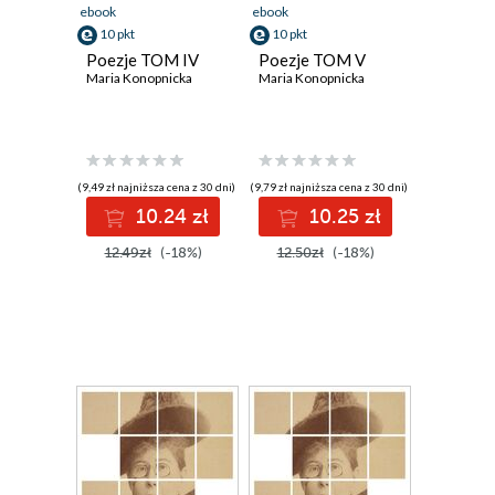
ebook
ebook
10 pkt
10 pkt
Poezje TOM IV
Poezje TOM V
Maria Konopnicka
Maria Konopnicka
(9,49 zł najniższa cena z 30 dni)
(9,79 zł najniższa cena z 30 dni)
10.24 zł
10.25 zł
12.49zł
(-18%)
12.50zł
(-18%)