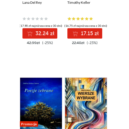
Lana Del Rey
Timothy Keller
(17,90 zł najniższa cena z 30 dni)
(16,75 zł najniższa cena z 30 dni)
32.24 zł
17.15 zł
42.99zł
(-25%)
22.40zł
(-23%)
Promocja