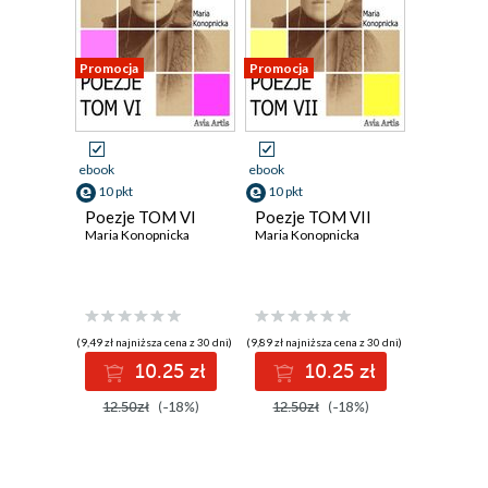
Promocja
Promocja
ebook
ebook
10 pkt
10 pkt
Poezje TOM VI
Poezje TOM VII
Maria Konopnicka
Maria Konopnicka
(9,49 zł najniższa cena z 30 dni)
(9,89 zł najniższa cena z 30 dni)
10.25 zł
10.25 zł
12.50zł
(-18%)
12.50zł
(-18%)