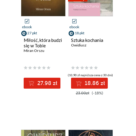
ebook
ebook
27 pkt
18 pkt
Miłość, która budzi
Sztuka kochania
się w Tobie
Owidiusz
Miran Orszu
(10,90 zł najniższa cena z 30 dni)
27.98 zł
18.86 zł
23.00zł
(-18%)