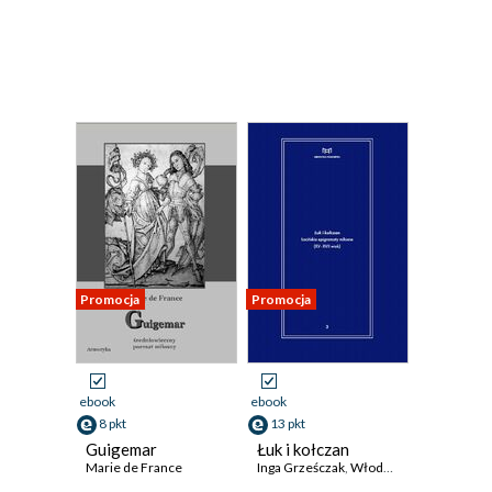
Promocja
Promocja
ebook
ebook
8 pkt
13 pkt
Guigemar
Łuk i kołczan
Marie de France
Inga Grześczak
,
Włodzimierz Olszaniec