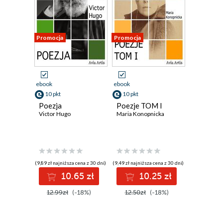
Promocja
Promocja
ebook
ebook
10 pkt
10 pkt
Poezja
Poezje TOM I
Victor Hugo
Maria Konopnicka
(9,89 zł najniższa cena z 30 dni)
(9,49 zł najniższa cena z 30 dni)
10.65 zł
10.25 zł
12.99zł
(-18%)
12.50zł
(-18%)