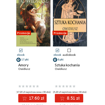
Promocja
Promocja
ebook
ebook
audiobook
17 pkt
8 pkt
Amory
Sztuka kochania
Owidiusz
Owidiusz
(17,20 zł najniższa cena z 30 dni)
(5,20 zł najniższa cena z 30 dni)
17.60 zł
8.51 zł