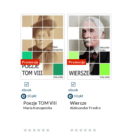
Promocja
Promocja
ebook
ebook
10 pkt
10 pkt
Poezje TOM VIII
Wiersze
Maria Konopnicka
Aleksander Fredro