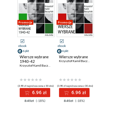
Promocja
Promocja
ebook
ebook
6 pkt
6 pkt
Wiersze wybrane
Wiersze wybrane
1940-42
Krzysztof Kamil Baczyński
Krzysztof Kamil Baczyński
(3,90 zł najniższa cena z 30 dni)
(3,90 zł najniższa cena z 30 dni)
6.96 zł
6.96 zł
8.49zł
(-18%)
8.49zł
(-18%)