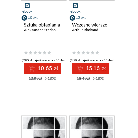
ebook
ebook
10 pkt
15 pkt
Sztuka obłapiania
Wczesne wiersze
Aleksander Fredro
Arthur Rimbaud
(9,89 zł najniższa cena z 30 dni)
(8,90 zł najniższa cena z 30 dni)
10.65 zł
15.16 zł
12.99zł
(-18%)
18.49zł
(-18%)