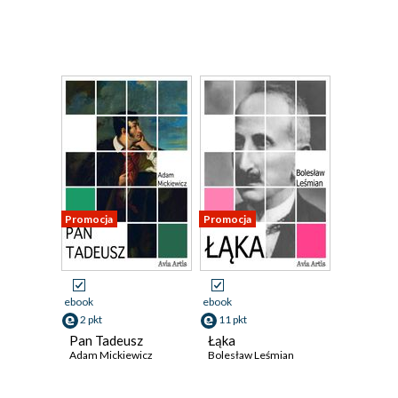
Promocja
Promocja
ebook
ebook
2 pkt
11 pkt
Pan Tadeusz
Łąka
Adam Mickiewicz
Bolesław Leśmian