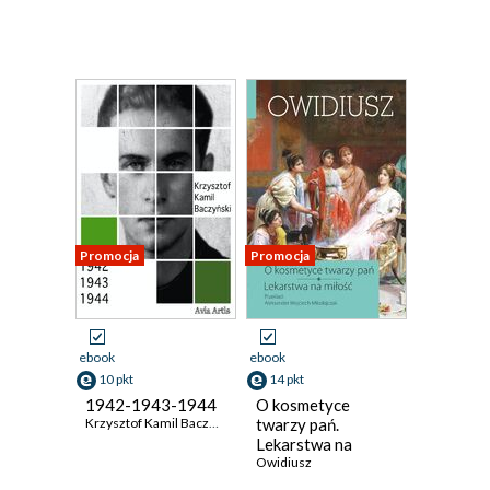
Promocja
Promocja
ebook
ebook
10 pkt
14 pkt
1942-1943-1944
O kosmetyce
Krzysztof Kamil Baczyński
twarzy pań.
Lekarstwa na
miłość
Owidiusz