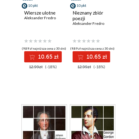
10 pkt
10 pkt
Wiersze ulotne
Nieznany zbiór
Aleksander Fredro
poezji
Aleksander Fredro
(9,89 zł najniższa cena z 30 dni)
(9,89 zł najniższa cena z 30 dni)
10.65 zł
10.65 zł
12.99zł
(-18%)
12.99zł
(-18%)