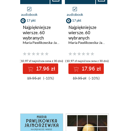
audiobook
audiobook
17 pkt
17 pkt
Najpiękniejsze
Najpiękniejsze
wiersze. 60
wiersze. 60
wybranych
wybranych
utworów w
Maria Pawlikowska-Jasnorzewska
utworów w
Maria Pawlikowska-Jasnorzewska
interpretacji Anny
interpretacji
Marii Kosik
Dagny Mikoś
(10,97 zł najniższa cena z 30 dni)
(10,97 zł najniższa cena z 30 dni)
17.96 zł
17.96 zł
19.95 zł
(-10%)
19.95 zł
(-10%)