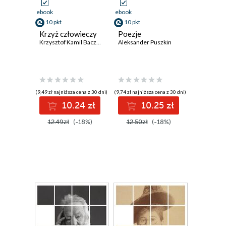
ebook
ebook
10 pkt
10 pkt
Krzyż człowieczy
Poezje
Krzysztof Kamil Baczyński
Aleksander Puszkin
(9,49 zł najniższa cena z 30 dni)
(9,74 zł najniższa cena z 30 dni)
10.24 zł
10.25 zł
12.49zł
(-18%)
12.50zł
(-18%)