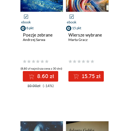
ebook
ebook
8 pkt
15 pkt
Poezje zebrane
Wiersze wybrane
Andrzej Sarwa
Marta Gracz
(8,80 zł najniższa cena z 30 dni)
8.60 zł
15.75 zł
10.00zł
(-14%)