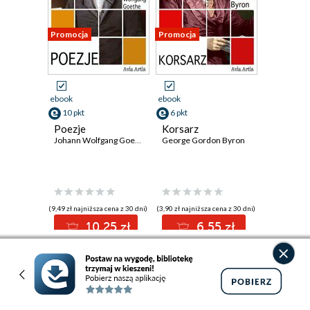
Promocja
Promocja
ebook
ebook
10 pkt
6 pkt
Poezje
Korsarz
Johann Wolfgang Goethe
George Gordon Byron
(9,49 zł najniższa cena z 30 dni)
(3,90 zł najniższa cena z 30 dni)
10.25 zł
6.55 zł
12.50zł
(-18%)
7.99zł
(-18%)