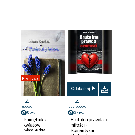
Promocja
Odsłuchaj
ebook
audiobook
8 pkt
39 pkt
Pamiętnik z
Brutalna prawda o
kwiatów
miłości -
Adam Kuchta
Romantyzm