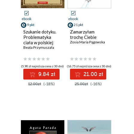
ebook
ebook
9 pkt
21 pkt
Szukanie dotyku.
Zamarzyłam
Problematyka
trochę Ciebie
ciała w polskiej
Zosia Maria Pągowska
poezji
Beata Przymuszała
współczesnej
(5,90 zł najniższa cena z 30 dni)
(16,75 zł najniższa cena z 30 dni)
9.84 zł
21.00 zł
12.00zł
(-18%)
25.00zł
(-16%)