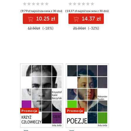
(9,79 zł najniższa cena z 30 dni)
(14,37 zł najniższa cena z 30 dni)
10.25 zł
14.37 zł
12.50zł
(-18%)
21.00zł
(-32%)
Promocja
Promocja