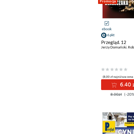
Promocja
ebook
6 pkt
Przegląd. 12
Jerzy Domański
,
Robert
(8,00 zł najniższa cena 
6.40 
8.00zł
(-20%