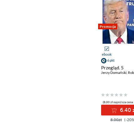
Promocja
ebook
6 pkt
Przegląd. 5
Jerzy Domański
,
Robert
(8,00 zł najniższa cena 
6.40 
8.00zł
(-20%