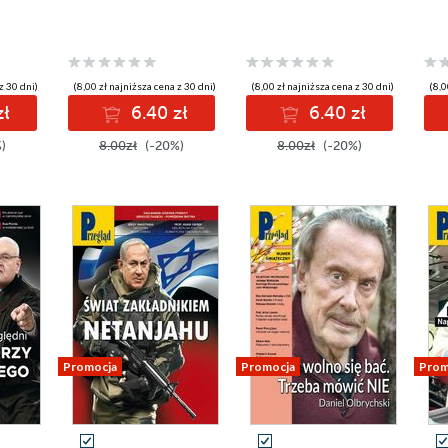
z 30 dni)
(8,00 zł najniższa cena z 30 dni)
(8,00 zł najniższa cena z 30 dni)
(8,0
zł
6.40 zł
6.40 zł
)
8.00zł
(-20%)
8.00zł
(-20%)
Promocja
Promocja
Prom