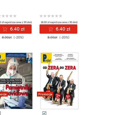
0 zł najniższa cena z 30 dni)
(8,00 zł najniższa cena z 30 dni)
6.40 zł
6.40 zł
8.00zł
(-20%)
8.00zł
(-20%)
ocja
Promocja