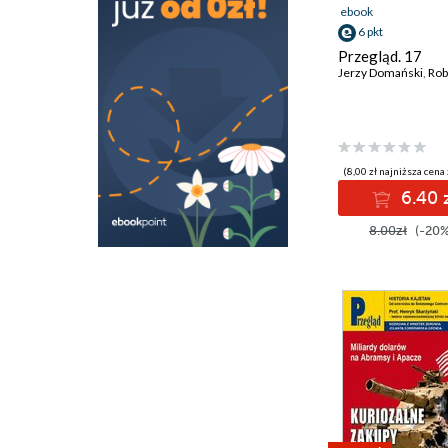
ebook
6 pkt
Przegląd. 17
Jerzy Domański
,
Robert
(8,00 zł najniższa cena 
6.40 
8.00zł
(-20%