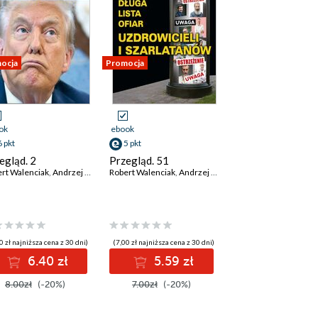
ocja
Promocja
ok
ebook
6 pkt
5 pkt
egląd. 2
Przegląd. 51
ok
rt Walenciak
rnel Wawrzyniak
,
Beata Dżon-Ozimek
,
Kornel Wawrzyniak
,
Andrzej Sikorski
,
Roman Kurkiewicz
,
Grzegorz W. Kolodko
,
Jan Widacki
Robert Walenciak
,
Roman Kurkiewicz
,
Tomasz Jastrun
,
Krzysztof Wasilewski
,
Piotr Kimla
,
Andrzej Sikorski
,
Wojciech Kuczok
,
Jerzy Domański
,
Mateusz Mazzini
,
Eliza Sarnacka-Mahoney
,
Roman Kurkiewicz
,
,
Paweł Dybicz
Kornel Wawrz
,
Marcelin
,
0 zł najniższa cena z 30 dni)
(7,00 zł najniższa cena z 30 dni)
6.40 zł
5.59 zł
8.00zł
(-20%)
7.00zł
(-20%)