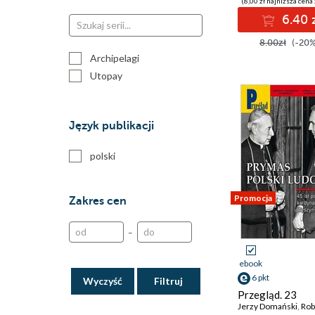
(8,00 zł najniższa cena 
6.40 
8.00zł
(-20%
Archipelagi
Utopay
Język publikacji
polski
Promocja
Zakres cen
–
ebook
6 pkt
Wyczyść
Przegląd. 23
Jerzy Domański
,
Robert