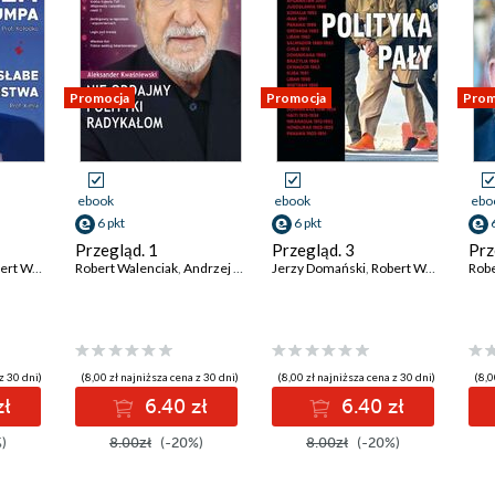
Promocja
Promocja
Prom
ebook
ebook
ebo
6 pkt
6 pkt
Przegląd. 1
Przegląd. 3
Prz
 Walenciak
Robert Walenciak
,
Kornel Wawrzyniak
,
Andrzej Sikorski
,
Roman Kurkiewicz
Jerzy Domański
,
Roman Kurkiewicz
,
Jan Widacki
,
Robert Walenciak
,
,
Andrzej Sikorski
Wojciech Kucz
Robe
,
Ko
z 30 dni)
(8,00 zł najniższa cena z 30 dni)
(8,00 zł najniższa cena z 30 dni)
(8,0
zł
6.40 zł
6.40 zł
)
8.00zł
(-20%)
8.00zł
(-20%)