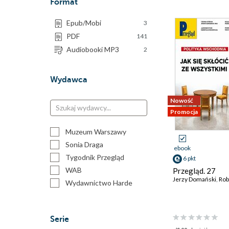
Format
Epub/Mobi
3
PDF
141
Audiobooki MP3
2
Wydawca
Nowość
Promocja
Muzeum Warszawy
Sonia Draga
ebook
Tygodnik Przegląd
6 pkt
WAB
Przegląd. 27
Jerzy Domański
,
Robert
Wydawnictwo Harde
Serie