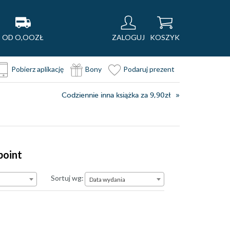
OD O,OOZŁ
ZALOGUJ
KOSZYK
Pobierz aplikację
Bony
Podaruj prezent
Codziennie inna książka za 9,90zł
point
Data wydania
Sortuj wg:
Data wydania