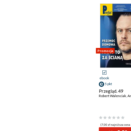
Promocja
ebook
5 pkt
Przegląd. 49
Robert Walenciak
,
Andr
(7,00 zł najniższa cena 