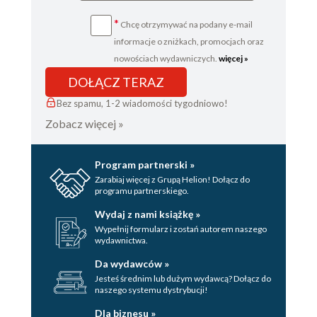
*
Chcę otrzymywać na podany e-mail
informacje o zniżkach, promocjach oraz
nowościach wydawniczych.
więcej »
DOŁĄCZ TERAZ
Bez spamu, 1-2 wiadomości tygodniowo!
Zobacz więcej »
Program partnerski »
Zarabiaj więcej z Grupą Helion! Dołącz do
programu partnerskiego.
Wydaj z nami książkę »
Wypełnij formularz i zostań autorem naszego
wydawnictwa.
Da wydawców »
Jesteś średnim lub dużym wydawcą? Dołącz do
naszego systemu dystrybucji!
Dla biznesu »