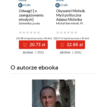
ebook
ebook
ebook
20 pkt
22 pkt
15 pkt
Odwagi! [ o
Obywatel Michnik.
Rok 198
zaangażowaniu
Myśl polityczna
(wydani
młodych]
Adama Michnika
ilustrow
Dominika Lasota
Michał Siermiński
,
Przemysław Witkowski
George Or
(26,48 zł najniższa cena z 30 dni)
(28,57 zł najniższa cena z 30 dni)
(14,90 zł najni
20.73 zł
22.86 zł
1
31.90zł
(-35%)
28.57zł
(-20%)
19.99z
O autorze
ebooka