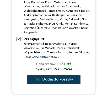
Jerzy Domański
,
Robert Walenciak
,
Kornel
Wawrzyniak
,
Jan Widacki
,
Marek Czarkowski
,
Wojciech Kuczok
,
Tomasz Jastrun
,
Andrzej Sikorski
,
Andrzej Romanowski
,
Beata Igielska
,
Zuzanna
Muszyńska
,
Andrzej Szahaj
,
Maciej Belowski
,
Eliza
Sarnacka-Mahoney
,
Piotr Kimla
,
Roman Kurkiewicz
,
Chrystian Ślusarczyk
,
Monika Radzikowska
,
Charan
Ranganath
Przegląd. 28
Jerzy Domański
,
Robert Walenciak
,
Kornel
Wawrzyniak
,
Jan Widacki
,
Marek Czarkowski
,
Wojciech Kuczok
,
Tomasz Jastrun
,
Andrzej Sikorski
,
Andrzej Romanowski
,
Jerzy Bralczyk
,
Beata Igielska
,
Pokaż wszystkich autorów »
Bohdan Piętka
,
Mateusz Cieślak
,
Maciej Belowski
,
Cena zestawu:
17.10 zł
Weronika Walenciak
,
Roman Kurkiewicz
,
Marek
Zyskujesz: 5.9 zł (-26%)
Książek
,
Agnieszka Zakrzewicz
,
Mateusz Mazzini
,
Bronisław Tumiłowicz
,
Chrystian Ślusarczyk
,
Teresa
Sołtysiak
,
Tomasz Skowronek
,
Dominika Giordano
Dodaj do koszyka