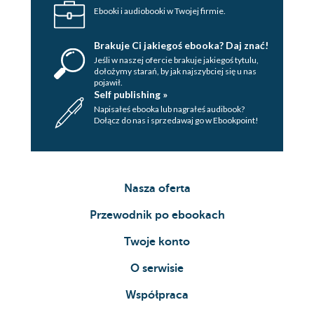
Ebooki i audiobooki w Twojej firmie.
Brakuje Ci jakiegoś ebooka? Daj znać!
Jeśli w naszej ofercie brakuje jakiegoś tytulu,
dołożymy starań, by jak najszybciej się u nas
pojawił.
Self publishing »
Napisałeś ebooka lub nagrałeś audibook?
Dołącz do nas i sprzedawaj go w Ebookpoint!
Nasza oferta
Przewodnik po ebookach
Twoje konto
O serwisie
Współpraca