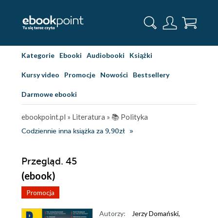
Kategorie
Ebooki
Audiobooki
Książki
Kursy video
Promocje
Nowości
Bestsellery
Darmowe ebooki
ebookpoint.pl
»
Literatura
»
📚 Polityka
Codziennie inna książka za 9,90zł
Przegląd. 45
(ebook)
Promocja
Autorzy:
Jerzy Domański
,