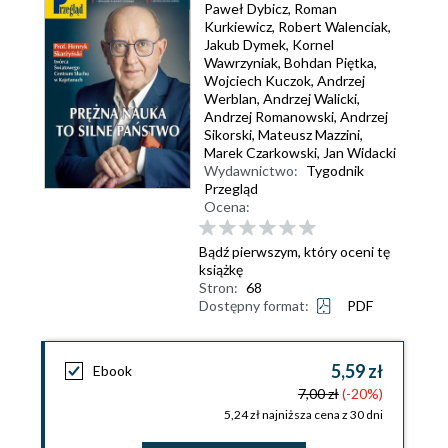
Paweł Dybicz
,
Roman
Kurkiewicz
,
Robert Walenciak
,
Jakub Dymek
,
Kornel
Wawrzyniak
,
Bohdan Piętka
,
Wojciech Kuczok
,
Andrzej
Werblan
,
Andrzej Walicki
,
Andrzej Romanowski
,
Andrzej
Sikorski
,
Mateusz Mazzini
,
Marek Czarkowski
,
Jan Widacki
Wydawnictwo:
Tygodnik
Przegląd
Ocena:
Bądź pierwszym, który oceni tę
książkę
Stron:
68
Dostępny format:
PDF
5,59 zł
Ebook
7,00 zł
(-20%)
5,24 zł najniższa cena z 30 dni