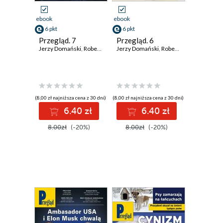
ebook
ebook
6 pkt
6 pkt
Przegląd. 7
Przegląd. 6
Jerzy Domański
,
Robert Walenciak
Jerzy Domański
,
Kornel Wawrzyniak
,
Robert Walenciak
,
Roman Kurki
,
Korn
(8,00 zł najniższa cena z 30 dni)
(8,00 zł najniższa cena z 30 dni)
6.40 zł
6.40 zł
8.00zł
(-20%)
8.00zł
(-20%)