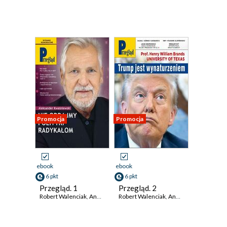
Promocja
Promocja
ebook
ebook
6 pkt
6 pkt
Przegląd. 1
Przegląd. 2
Robert Walenciak
,
Andrzej Sikorski
Robert Walenciak
,
Roman Kurkiewicz
,
Andrzej Sikorski
,
Wojciech Kuc
,
Rom