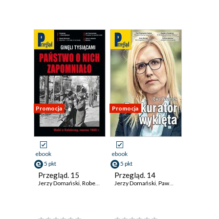
Promocja
Promocja
ebook
ebook
5 pkt
5 pkt
Przegląd. 15
Przegląd. 14
Jerzy Domański
,
Robert Walenciak
Jerzy Domański
,
Paweł Dybicz
,
Paweł Dybicz
,
Kornel Wawrzyniak
,
Robert W