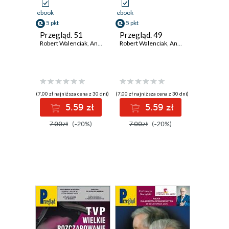
ebook
ebook
5 pkt
5 pkt
Przegląd. 51
Przegląd. 49
Robert Walenciak
,
Andrzej Sikorski
Robert Walenciak
,
Roman Kurkiewicz
,
Andrzej Sikorski
,
Wojciech Kuc
,
Rom
(7,00 zł najniższa cena z 30 dni)
(7,00 zł najniższa cena z 30 dni)
5.59 zł
5.59 zł
7.00zł
(-20%)
7.00zł
(-20%)