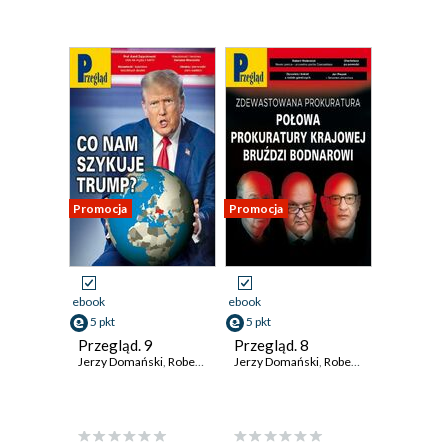
Promocja
Promocja
ebook
ebook
5 pkt
5 pkt
Przegląd. 9
Przegląd. 8
Jerzy Domański
,
Robert Walenciak
Jerzy Domański
,
Paweł Dybicz
,
Robert Walenciak
,
Roman Kurkiewicz
,
Pawe
,