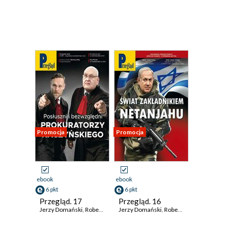
Promocja
Promocja
ebook
ebook
6 pkt
6 pkt
Przegląd. 17
Przegląd. 16
Jerzy Domański
,
Robert Walenciak
Jerzy Domański
,
Kornel Wawrzyniak
,
Robert Walenciak
,
Roman Kurki
,
Korn