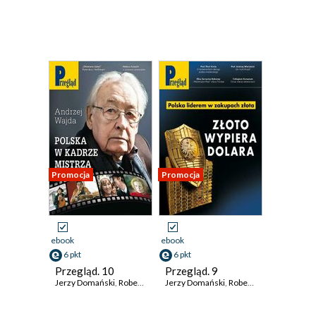
Promocja
Promocja
ebook
ebook
6 pkt
6 pkt
Przegląd. 10
Przegląd. 9
Jerzy Domański
,
Robert Walenciak
Jerzy Domański
,
Kornel Wawrzyniak
,
Robert Walenciak
,
Roman Kurki
,
Korn