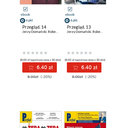
ebook
ebook
6 pkt
6 pkt
Przegląd. 14
Przegląd. 13
Jerzy Domański
,
Robert Walenciak
Jerzy Domański
,
Kornel Wawrzyniak
,
Robert Walenciak
,
Roman Kurki
,
Korn
(8,00 zł najniższa cena z 30 dni)
(8,00 zł najniższa cena z 30 dni)
6.40 zł
6.40 zł
8.00zł
(-20%)
8.00zł
(-20%)