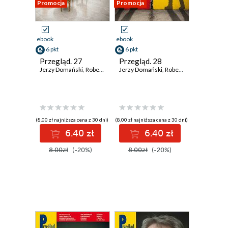
Promocja
Promocja
ebook
ebook
6 pkt
6 pkt
Przegląd. 27
Przegląd. 28
Jerzy Domański
,
Robert Walenciak
Jerzy Domański
,
Kornel Wawrzyniak
,
Robert Walenciak
,
Jan Widacki
,
Korn
,
(8,00 zł najniższa cena z 30 dni)
(8,00 zł najniższa cena z 30 dni)
6.40 zł
6.40 zł
8.00zł
(-20%)
8.00zł
(-20%)