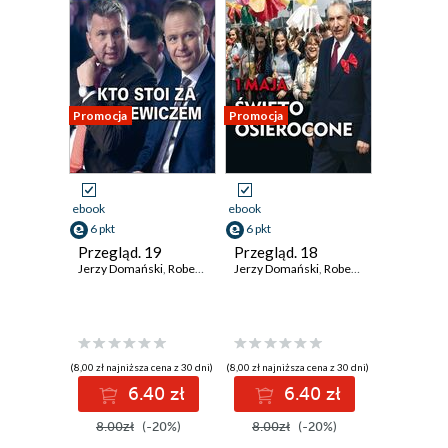
Promocja
Promocja
ebook
ebook
6 pkt
6 pkt
Przegląd. 19
Przegląd. 18
Jerzy Domański
,
Robert Walenciak
Jerzy Domański
,
Kornel Wawrzyniak
,
Robert Walenciak
,
Roman Kurki
,
Korn
(8,00 zł najniższa cena z 30 dni)
(8,00 zł najniższa cena z 30 dni)
6.40 zł
6.40 zł
8.00zł
(-20%)
8.00zł
(-20%)