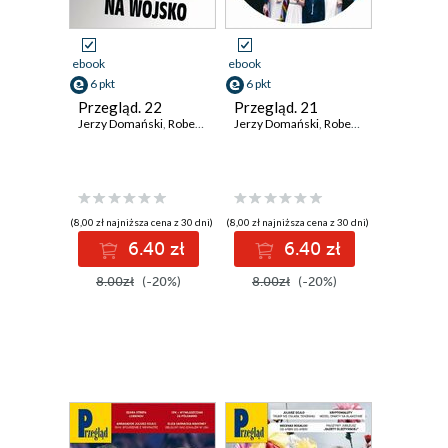
ebook
ebook
6 pkt
6 pkt
Przegląd. 22
Przegląd. 21
Jerzy Domański
,
Robert Walenciak
Jerzy Domański
,
Kornel Wawrzyniak
,
Robert Walenciak
,
Roman Kurki
,
Korn
(8,00 zł najniższa cena z 30 dni)
(8,00 zł najniższa cena z 30 dni)
6.40 zł
6.40 zł
8.00zł
(-20%)
8.00zł
(-20%)