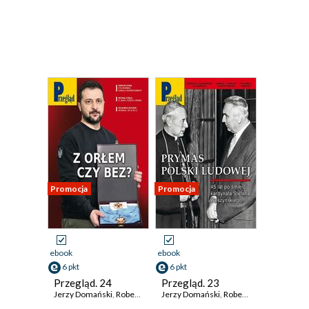
Promocja
Promocja
ebook
ebook
6 pkt
6 pkt
Przegląd. 24
Przegląd. 23
Jerzy Domański
,
Robert Walenciak
Jerzy Domański
,
Kornel Wawrzyniak
,
Robert Walenciak
,
Jan Widacki
,
Korn
,