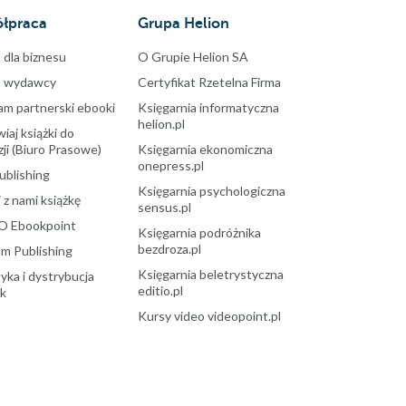
łpraca
Grupa Helion
 dla biznesu
O Grupie Helion SA
a wydawcy
Certyfikat Rzetelna Firma
am partnerski ebooki
Księgarnia informatyczna
helion.pl
aj książki do
ji (Biuro Prasowe)
Księgarnia ekonomiczna
onepress.pl
ublishing
Księgarnia psychologiczna
 z nami książkę
sensus.pl
O Ebookpoint
Księgarnia podróżnika
bezdroza.pl
m Publishing
Księgarnia beletrystyczna
yka i dystrybucja
editio.pl
ek
Kursy video videopoint.pl