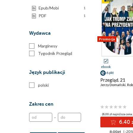
Epub/Mobi
1
PDF
1
Wydawca
Promocja
Marginesy
Tygodnik Przegląd
ebook
Język publikacji
6 pkt
Przegląd. 21
polski
Jerzy Domański
,
Robert
Zakres cen
(8,00 zł najniższa cena 
–
6.40 
8.00zł
(-20%