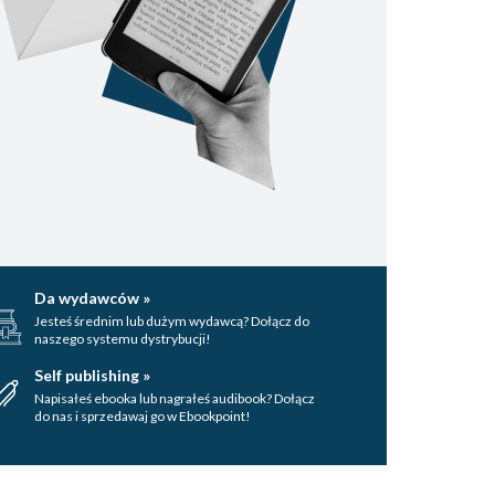
Da wydawców »
Jesteś średnim lub dużym wydawcą? Dołącz do
naszego systemu dystrybucji!
Self publishing »
Napisałeś ebooka lub nagrałeś audibook? Dołącz
do nas i sprzedawaj go w Ebookpoint!