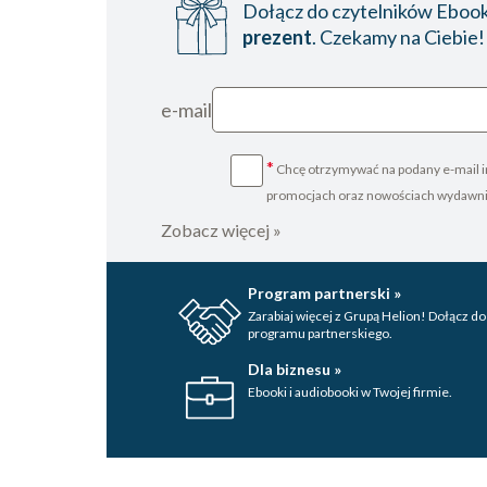
Dołącz do czytelników Ebookp
prezent
. Czekamy na Ciebie!
e-mail
*
Chcę otrzymywać na podany e-mail i
promocjach oraz nowościach wydawn
Zobacz więcej »
Program partnerski »
Zarabiaj więcej z Grupą Helion! Dołącz do
programu partnerskiego.
Dla biznesu »
Ebooki i audiobooki w Twojej firmie.