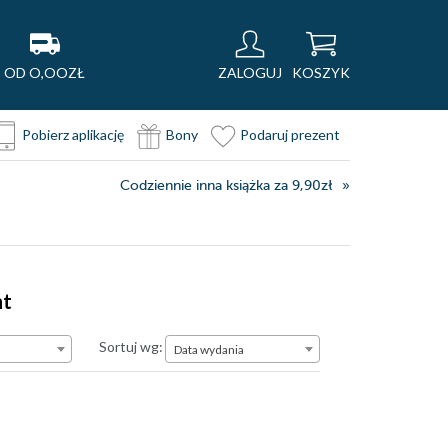
OD O,OOZŁ
ZALOGUJ
KOSZYK
Pobierz aplikację
Bony
Podaruj prezent
Codziennie inna książka za 9,90zł
nt
Data wydania
Sortuj wg:
Data wydania