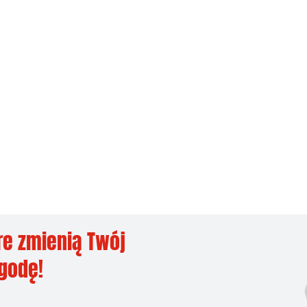
re zmienią Twój
ygodę!