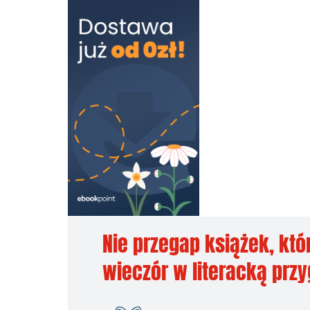
Nie przegap książek, któ
wieczór w literacką prz