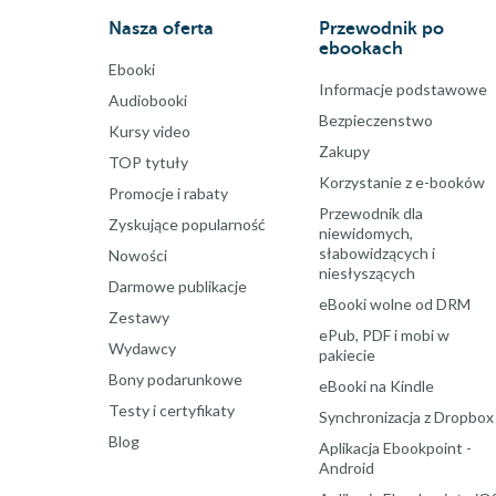
Nasza oferta
Przewodnik po
ebookach
Ebooki
Informacje podstawowe
Audiobooki
Bezpieczenstwo
Kursy video
Zakupy
TOP tytuły
Korzystanie z e-booków
Promocje i rabaty
Przewodnik dla
Zyskujące popularność
niewidomych,
słabowidzących i
Nowości
niesłyszących
Darmowe publikacje
eBooki wolne od DRM
Zestawy
ePub, PDF i mobi w
Wydawcy
pakiecie
Bony podarunkowe
eBooki na Kindle
Testy i certyfikaty
Synchronizacja z Dropbox
Blog
Aplikacja Ebookpoint -
Android