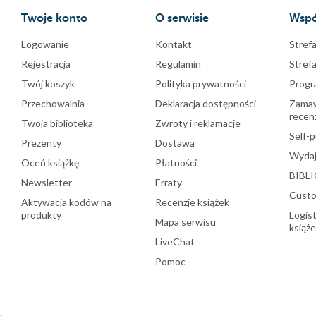
Twoje konto
O serwisie
Wspó
Logowanie
Kontakt
Strefa
Rejestracja
Regulamin
Stref
Twój koszyk
Polityka prywatności
Progr
Przechowalnia
Deklaracja dostępności
Zamawi
recenz
Twoja biblioteka
Zwroty i reklamacje
Self-p
Prezenty
Dostawa
Wydaj
Oceń książkę
Płatności
BIBLI
Newsletter
Erraty
Custo
Aktywacja kodów na
Recenzje książek
produkty
Logist
Mapa serwisu
książ
LiveChat
Pomoc