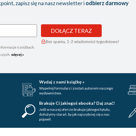
oint, zapisz się na nasz newsletter i
odbierz darmowy
DOŁĄCZ TERAZ
Bez spamu, 1-2 wiadomości tygodniowo!
nformacje o zniżkach,
iczych.
więcej »
Wydaj z nami książkę »
Wypełnij formularz i zostań autorem naszego
wydawnictwa.
Brakuje Ci jakiegoś ebooka? Daj znać!
Jeśli w naszej ofercie brakuje jakiegoś tytulu,
dołożymy starań, by jak najszybciej się u nas
pojawił.