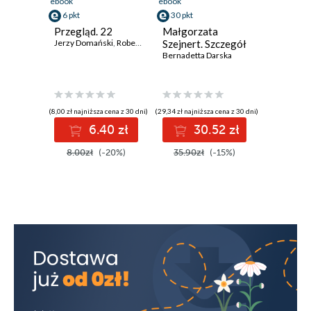
ebook
ebook
6 pkt
30 pkt
Przegląd. 22
Małgorzata
Jerzy Domański
,
Robert Walenciak
Szejnert. Szczegół
,
Kornel Wawrzyniak
,
Roman Kurki
Bernadetta Darska
(8,00 zł najniższa cena z 30 dni)
(29,34 zł najniższa cena z 30 dni)
6.40 zł
30.52 zł
8.00zł
(-20%)
35.90zł
(-15%)