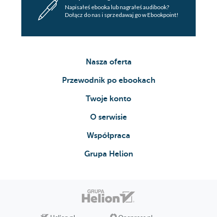
Napisałeś ebooka lub nagrałeś audibook?
Dołącz do nas i sprzedawaj go w Ebookpoint!
Nasza oferta
Przewodnik po ebookach
Twoje konto
O serwisie
Współpraca
Grupa Helion