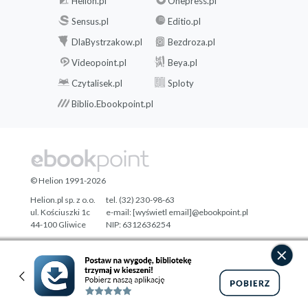
Helion.pl
Onepress.pl
Sensus.pl
Editio.pl
DlaBystrzakow.pl
Bezdroza.pl
Videopoint.pl
Beya.pl
Czytalisek.pl
Sploty
Biblio.Ebookpoint.pl
© Helion 1991-2026
Helion.pl sp. z o.o.
tel. (32) 230-98-63
ul. Kościuszki 1c
e-mail:
[wyświetl email]@ebookpoint.pl
44-100 Gliwice
NIP: 6312636254
Regon: 241989027
Designed with ♥ by
Tonik.pl
Pełna wersja strony »