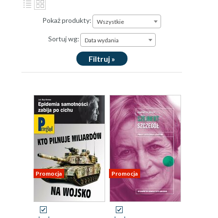
Pokaż produkty:
Wszystkie
Sortuj wg:
Data wydania
Filtruj »
Promocja
Promocja