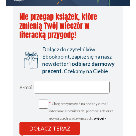
Nie przegap książek, które
zmienią Twój wieczór w
literacką przygodę!
Dołącz do czytelników
Ebookpoint, zapisz się na nasz
newsletter i
odbierz darmowy
prezent
. Czekamy na Ciebie!
e-mail
*
Chcę otrzymywać na podany e-mail
informacje o zniżkach, promocjach oraz
nowościach wydawniczych.
więcej »
DOŁĄCZ TERAZ