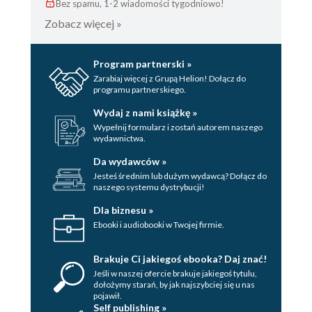
Bez spamu, 1-2 wiadomości tygodniowo!
Zobacz więcej »
Program partnerski »
Zarabiaj więcej z Grupą Helion! Dołącz do
programu partnerskiego.
Wydaj z nami książkę »
Wypełnij formularz i zostań autorem naszego
wydawnictwa.
Da wydawców »
Jesteś średnim lub dużym wydawcą? Dołącz do
naszego systemu dystrybucji!
Dla biznesu »
Ebooki i audiobooki w Twojej firmie.
Brakuje Ci jakiegoś ebooka? Daj znać!
Jeśli w naszej ofercie brakuje jakiegoś tytulu,
dołożymy starań, by jak najszybciej się u nas
pojawił.
Self publishing »