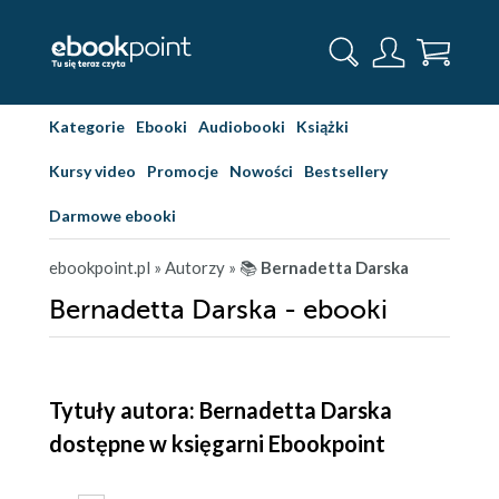
Kategorie
Ebooki
Audiobooki
Książki
Kursy video
Promocje
Nowości
Bestsellery
Darmowe ebooki
ebookpoint.pl
» Autorzy
» 📚
Bernadetta Darska
Bernadetta Darska - ebooki
Tytuły autora: Bernadetta Darska
dostępne w księgarni Ebookpoint