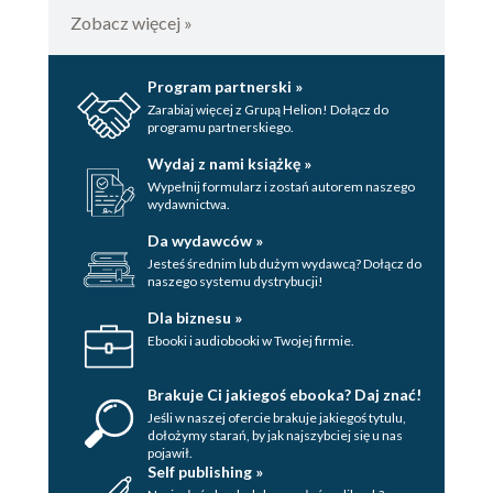
Zobacz więcej »
Program partnerski »
Zarabiaj więcej z Grupą Helion! Dołącz do
programu partnerskiego.
Wydaj z nami książkę »
Wypełnij formularz i zostań autorem naszego
wydawnictwa.
Da wydawców »
Jesteś średnim lub dużym wydawcą? Dołącz do
naszego systemu dystrybucji!
Dla biznesu »
Ebooki i audiobooki w Twojej firmie.
Brakuje Ci jakiegoś ebooka? Daj znać!
Jeśli w naszej ofercie brakuje jakiegoś tytulu,
dołożymy starań, by jak najszybciej się u nas
pojawił.
Self publishing »