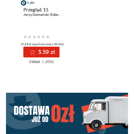
5 pkt
Przegląd. 15
Jerzy Domański
,
Robert Walenciak
,
Paweł Dybicz
,
Kornel Wawrzyniak
(5,24 zł najniższa cena z 30 dni)
5.59 zł
7.00zł
(-20%)