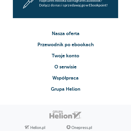
Napisałeś ebooka lub nagrałeś audibook?
Dołącz do nas i sprzedawaj go w Ebookpoint!
Nasza oferta
Przewodnik po ebookach
Twoje konto
O serwisie
Współpraca
Grupa Helion
Helion.pl
Onepress.pl