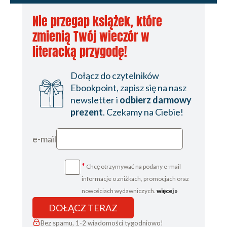
Nie przegap książek, które
zmienią Twój wieczór w
literacką przygodę!
Dołącz do czytelników
Ebookpoint, zapisz się na nasz
newsletter i
odbierz darmowy
prezent
. Czekamy na Ciebie!
e-mail
*
Chcę otrzymywać na podany e-mail
informacje o zniżkach, promocjach oraz
nowościach wydawniczych.
więcej »
DOŁĄCZ TERAZ
Bez spamu, 1-2 wiadomości tygodniowo!