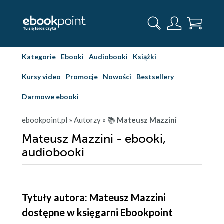
Kategorie
Ebooki
Audiobooki
Książki
Kursy video
Promocje
Nowości
Bestsellery
Darmowe ebooki
ebookpoint.pl
» Autorzy
» 📚
Mateusz Mazzini
Mateusz Mazzini - ebooki,
audiobooki
Tytuły autora: Mateusz Mazzini
dostępne w księgarni Ebookpoint