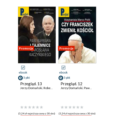
Promocja
Promocja
ebook
ebook
5 pkt
5 pkt
Przegląd. 13
Przegląd. 12
Jerzy Domański
,
Robert Walenciak
Jerzy Domański
,
Paweł Dybicz
,
Paweł Dybicz
,
Roman Kurkiewicz
,
Robert W
,
(5,24 zł najniższa cena z 30 dni)
(5,24 zł najniższa cena z 30 dni)