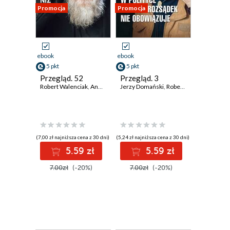
Promocja
Promocja
ebook
ebook
5 pkt
5 pkt
Przegląd. 52
Przegląd. 3
Robert Walenciak
,
Andrzej Sikorski
Jerzy Domański
,
Roman Kurkiewicz
,
Robert Walenciak
,
Wojciech Kuc
,
Korn
(7,00 zł najniższa cena z 30 dni)
(5,24 zł najniższa cena z 30 dni)
5.59 zł
5.59 zł
7.00zł
(-20%)
7.00zł
(-20%)