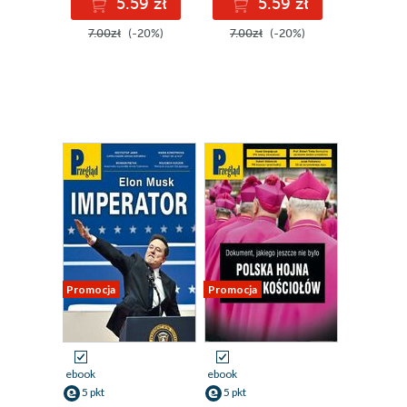
5.59 zł
5.59 zł
7.00zł
(-20%)
7.00zł
(-20%)
Promocja
Promocja
ebook
ebook
5 pkt
5 pkt