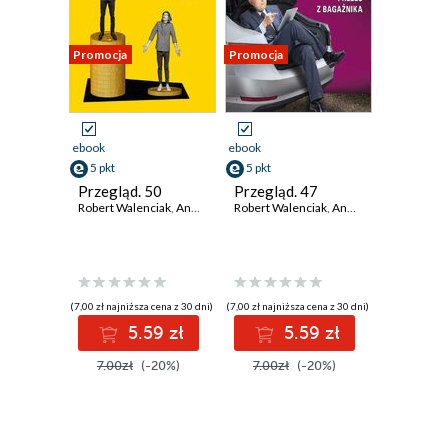
Promocja
Promocja
ebook
ebook
5 pkt
5 pkt
Przegląd. 50
Przegląd. 47
Robert Walenciak
,
Andrzej Sikorski
Robert Walenciak
,
Roman Kurkiewicz
,
Andrzej Sikorski
,
Wojciech Kuc
,
Rom
(7,00 zł najniższa cena z 30 dni)
(7,00 zł najniższa cena z 30 dni)
5.59 zł
5.59 zł
7.00zł
(-20%)
7.00zł
(-20%)