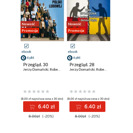
Nowość
Nowość
Promocja
Promocja
ebook
ebook
6 pkt
6 pkt
Przegląd. 30
Przegląd. 28
Jerzy Domański
,
Robert Walenciak
Jerzy Domański
,
Kornel Wawrzyniak
,
Robert Walenciak
,
Jan Widacki
,
Korn
,
(8,00 zł najniższa cena z 30 dni)
(8,00 zł najniższa cena z 30 dni)
6.40 zł
6.40 zł
8.00zł
(-20%)
8.00zł
(-20%)