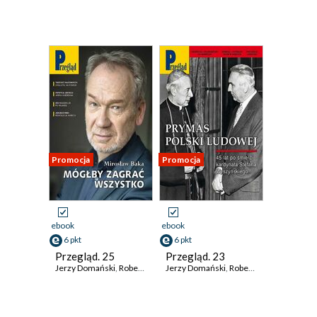
Promocja
Promocja
ebook
ebook
6 pkt
6 pkt
Przegląd. 25
Przegląd. 23
Jerzy Domański
,
Robert Walenciak
Jerzy Domański
,
Kornel Wawrzyniak
,
Robert Walenciak
,
Jan Widacki
,
Korn
,