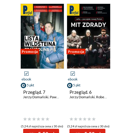
Promocja
Promocja
ebook
ebook
5 pkt
5 pkt
Przegląd. 7
Przegląd. 6
Jerzy Domański
,
Paweł Dybicz
Jerzy Domański
,
Roman Kurkiewicz
,
Robert Walenciak
,
Marek Czarkowski
,
Pawe
(5,24 zł najniższa cena z 30 dni)
(5,24 zł najniższa cena z 30 dni)