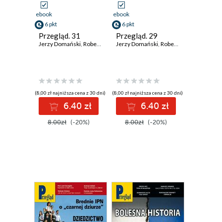
ebook
ebook
6 pkt
6 pkt
Przegląd. 31
Przegląd. 29
Jerzy Domański
,
Robert Walenciak
Jerzy Domański
,
Kornel Wawrzyniak
,
Robert Walenciak
,
Jan Widacki
,
Korn
,
(8,00 zł najniższa cena z 30 dni)
(8,00 zł najniższa cena z 30 dni)
6.40 zł
6.40 zł
8.00zł
(-20%)
8.00zł
(-20%)