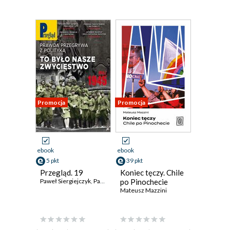
Promocja
Promocja
ebook
ebook
5 pkt
39 pkt
Przegląd. 19
Koniec tęczy. Chile
Paweł Siergiejczyk
,
Paweł Dybicz
po Pinochecie
,
Robert Walenciak
,
Andrzej Sikorski
,
Mateusz Mazzini