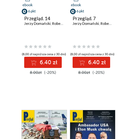
ebook
ebook
6 pkt
6 pkt
Przegląd. 14
Przegląd. 7
Jerzy Domański
,
Robert Walenciak
Jerzy Domański
,
Kornel Wawrzyniak
,
Robert Walenciak
,
Roman Kurki
,
Korn
(8,00 zł najniższa cena z 30 dni)
(8,00 zł najniższa cena z 30 dni)
6.40 zł
6.40 zł
8.00zł
(-20%)
8.00zł
(-20%)