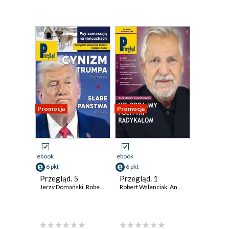
Promocja
Promocja
ebook
ebook
6 pkt
6 pkt
Przegląd. 5
Przegląd. 1
Jerzy Domański
,
Robert Walenciak
Robert Walenciak
,
Kornel Wawrzyniak
,
Andrzej Sikorski
,
Roman Kurki
,
Rom