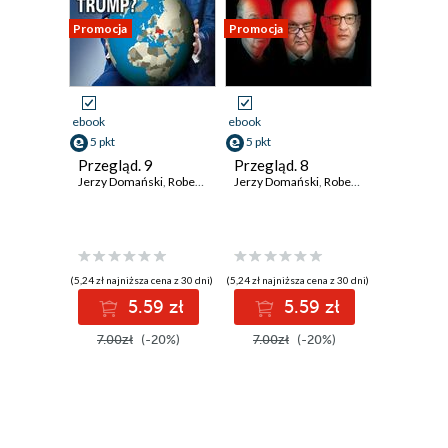
Promocja
Promocja
ebook
ebook
5 pkt
5 pkt
Przegląd. 9
Przegląd. 8
Jerzy Domański
,
Robert Walenciak
Jerzy Domański
,
Paweł Dybicz
,
Robert Walenciak
,
Roman Kurkiewicz
,
Pawe
,
(5,24 zł najniższa cena z 30 dni)
(5,24 zł najniższa cena z 30 dni)
5.59 zł
5.59 zł
7.00zł
(-20%)
7.00zł
(-20%)