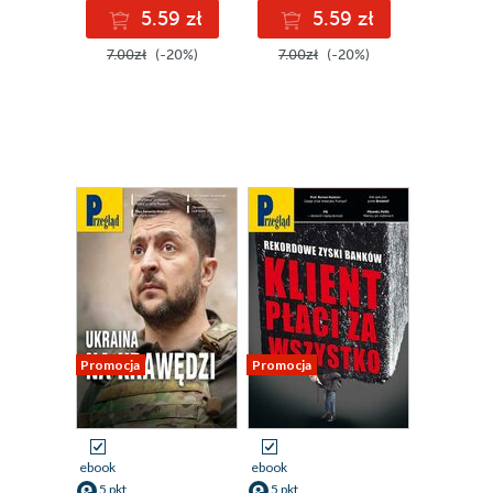
5.59 zł
5.59 zł
7.00zł
(-20%)
7.00zł
(-20%)
Promocja
Promocja
ebook
ebook
5 pkt
5 pkt