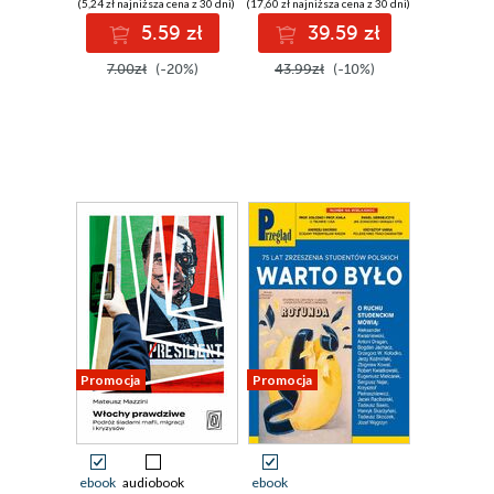
(5,24 zł najniższa cena z 30 dni)
(17,60 zł najniższa cena z 30 dni)
5.59 zł
39.59 zł
7.00zł
(-20%)
43.99zł
(-10%)
Promocja
Promocja
ebook
audiobook
ebook