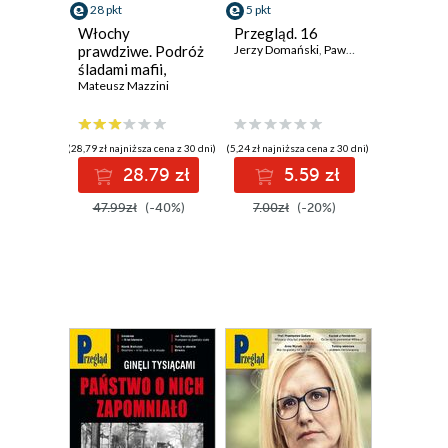
28 pkt
5 pkt
Włochy
Przegląd. 16
prawdziwe. Podróż
Jerzy Domański
,
Paweł Dybicz
,
Roman K
śladami mafii,
migracji i kryzysów
Mateusz Mazzini
(28,79 zł najniższa cena z 30 dni)
(5,24 zł najniższa cena z 30 dni)
28.79 zł
5.59 zł
47.99zł
(-40%)
7.00zł
(-20%)