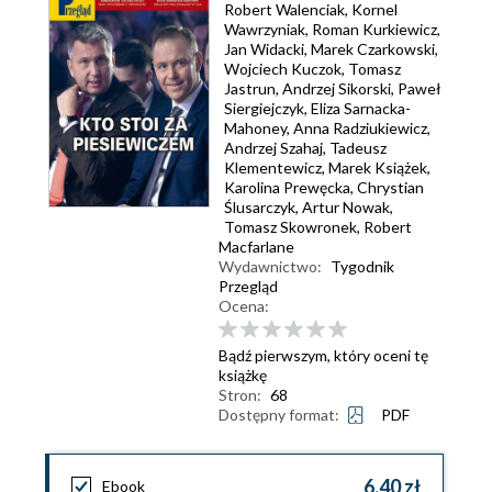
Robert Walenciak
,
Kornel
Wawrzyniak
,
Roman Kurkiewicz
,
Jan Widacki
,
Marek Czarkowski
,
Wojciech Kuczok
,
Tomasz
Jastrun
,
Andrzej Sikorski
,
Paweł
Siergiejczyk
,
Eliza Sarnacka-
Mahoney
,
Anna Radziukiewicz
,
Andrzej Szahaj
,
Tadeusz
Klementewicz
,
Marek Książek
,
Karolina Prewęcka
,
Chrystian
Ślusarczyk
,
Artur Nowak
,
Tomasz Skowronek
,
Robert
Macfarlane
Wydawnictwo:
Tygodnik
Przegląd
Ocena:
Bądź pierwszym, który oceni tę
książkę
Stron:
68
Dostępny format:
PDF
6,40 zł
Ebook