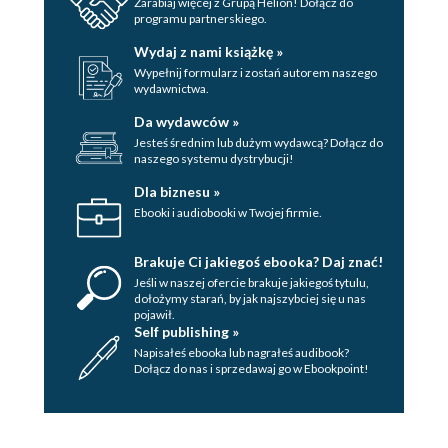
Zarabiaj więcej z Grupą Helion! Dołącz do
programu partnerskiego.
Wydaj z nami książkę »
Wypełnij formularz i zostań autorem naszego
wydawnictwa.
Da wydawców »
Jesteś średnim lub dużym wydawcą? Dołącz do
naszego systemu dystrybucji!
Dla biznesu »
Ebooki i audiobooki w Twojej firmie.
Brakuje Ci jakiegoś ebooka? Daj znać!
Jeśli w naszej ofercie brakuje jakiegoś tytulu,
dołożymy starań, by jak najszybciej się u nas
pojawił.
Self publishing »
Napisałeś ebooka lub nagrałeś audibook?
Dołącz do nas i sprzedawaj go w Ebookpoint!