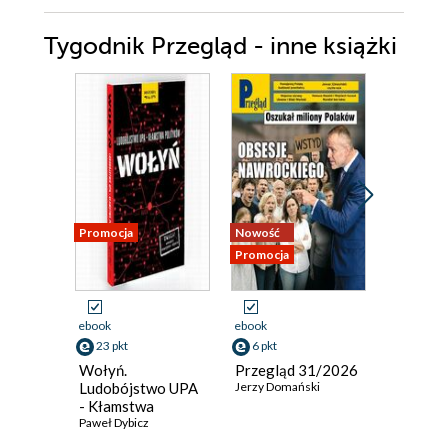
Tygodnik Przegląd - inne książki
Promocja
Nowość
Nowość
Promocja
Promocja
ebook
ebook
ebook
23 pkt
6 pkt
6 pkt
Wołyń.
Przegląd 31/2026
Przeglą
Ludobójstwo UPA
Jerzy Domański
Jerzy Dom
- Kłamstwa
polityków
Paweł Dybicz