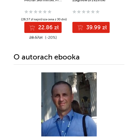
amerykańskiego
przywództwa
(28,57 zł najniższa cena z 30 dni)
(14,90 zł najni
22.86 zł
39.99 zł
1
28.57zł
(-20%)
19.99z
O autorach
ebooka