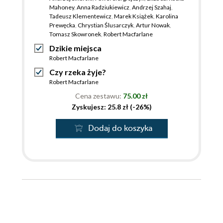
Mahoney
,
Anna Radziukiewicz
,
Andrzej Szahaj
,
Tadeusz Klementewicz
,
Marek Książek
,
Karolina
Prewęcka
,
Chrystian Ślusarczyk
,
Artur Nowak
,
Tomasz Skowronek
,
Robert Macfarlane
Dzikie miejsca
Robert Macfarlane
Czy rzeka żyje?
Robert Macfarlane
Cena zestawu:
75.00 zł
Zyskujesz: 25.8 zł (-26%)
Dodaj do koszyka