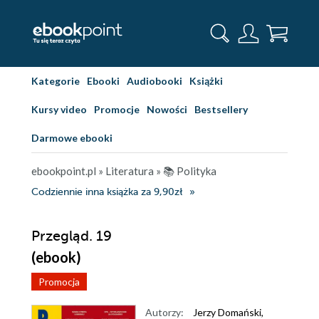
Kategorie
Ebooki
Audiobooki
Książki
Kursy video
Promocje
Nowości
Bestsellery
Darmowe ebooki
ebookpoint.pl
»
Literatura
»
📚 Polityka
Codziennie inna książka za 9,90zł
Przegląd. 19
(ebook)
Promocja
Autorzy:
Jerzy Domański
,