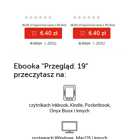
(8,00 zł najniższa cena z 30 dni)
(8,00 zł najniższa cena z 30 dni)
(8,00 zł najniż
6.40 zł
6.40 zł
6
8.00zł
(-20%)
8.00zł
(-20%)
8.00zł
Ebooka
"Przegląd. 19"
przeczytasz na:
czytnikach Inkbook, Kindle, Pocketbook,
Onyx Boox i innych
systemach Windows, MacOS i innych