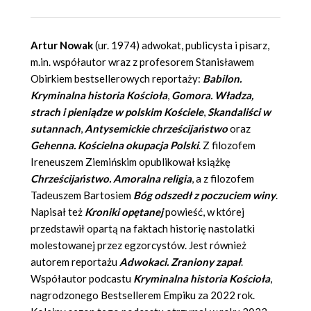
Artur Nowak
(ur. 1974) adwokat, publicysta i pisarz,
m.in. współautor wraz z profesorem Stanisławem
Obirkiem bestsellerowych reportaży:
Babilon.
Kryminalna historia Kościoła
,
Gomora. Władza,
strach i pieniądze w polskim Kościele
,
Skandaliści w
sutannach
,
Antysemickie chrześcijaństwo
oraz
Gehenna. Kościelna okupacja Polski
. Z filozofem
Ireneuszem Ziemińskim opublikował książkę
Chrześcijaństwo. Amoralna religia
, a z filozofem
Tadeuszem Bartosiem
Bóg odszedł z poczuciem winy
.
Napisał też
Kroniki opętanej
powieść, w której
przedstawił opartą na faktach historię nastolatki
molestowanej przez egzorcystów. Jest również
autorem reportażu
Adwokaci. Zraniony zapał
.
Współautor podcastu
Kryminalna historia Kościoła
,
nagrodzonego Bestsellerem Empiku za 2022 rok.