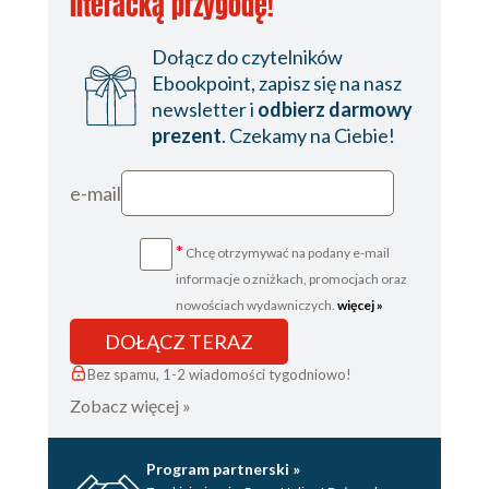
literacką przygodę!
Dołącz do czytelników
Ebookpoint, zapisz się na nasz
newsletter i
odbierz darmowy
prezent
. Czekamy na Ciebie!
e-mail
*
Chcę otrzymywać na podany e-mail
informacje o zniżkach, promocjach oraz
nowościach wydawniczych.
więcej »
DOŁĄCZ TERAZ
Bez spamu, 1-2 wiadomości tygodniowo!
Zobacz więcej »
Program partnerski »