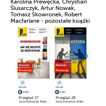
Karolina Prewęcka, Chrystian
Ślusarczyk, Artur Nowak,
Tomasz Skowronek, Robert
Macfarlane - pozostałe książki
Nowość
Nowość
Promocja
Promocja
Promocja
ebook
ebook
ebook
6 pkt
6 pkt
6 pkt
Przegląd. 27
Przegląd. 28
Przegląd
Jerzy Domański
,
Robert Walenciak
Jerzy Domański
,
Kornel Wawrzyniak
,
Robert Walenciak
,
Jan Widacki
Jerzy Dom
,
Korn
,