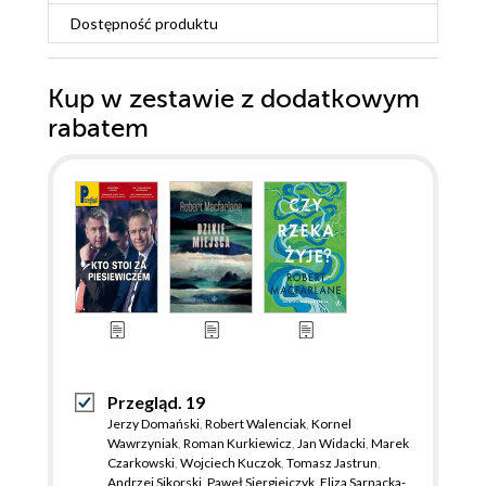
Dostępność produktu
Kup w zestawie z dodatkowym
rabatem
Przegląd. 19
Jerzy Domański
,
Robert Walenciak
,
Kornel
Wawrzyniak
,
Roman Kurkiewicz
,
Jan Widacki
,
Marek
Czarkowski
,
Wojciech Kuczok
,
Tomasz Jastrun
,
Andrzej Sikorski
,
Paweł Siergiejczyk
,
Eliza Sarnacka-