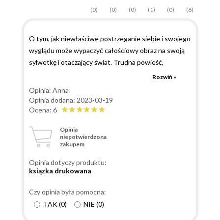
(0)
(0)
(0)
(1)
(0)
(6)
O tym, jak niewłaściwe postrzeganie siebie i swojego
wyglądu może wypaczyć całościowy obraz na swoją
sylwetkę i otaczający świat. Trudna powieść,
wymagająca pewnej dozy samokontroli i niemal
Rozwiń »
stalowych nerwów w czytaniu niektórych scen. Mimo
Opinia: Anna
to dla miłośniczek niecodziennego, mroczniejszego,
Opinia dodana: 2023-03-19
trudnego romansu, z pełną powagą polecam.
Ocena: 6
Opinia
niepotwierdzona
zakupem
Opinia dotyczy produktu:
ksiązka drukowana
Czy opinia była pomocna:
TAK
(
0
)
NIE
(
0
)