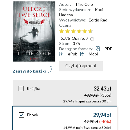
Autor:
Tillie Cole
Serie wydawnicze:
Kaci
Hadesa
Wydawnictwo:
Editio Red
Ocena:
5.7
/
6
Opinie:
7
Stron:
376
Dostępne formaty:
PDF
ePub
Mobi
Czytaj fragment
Zajrzyj do książki
32,43 zł
Książka
49,90 zł
(-35%)
29,94 zł najniższa cena z 30 dni
29,94 zł
Ebook
49,90 zł
(-40%)
14,99 zł najniższa cena z 30 dni