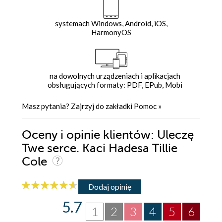
systemach Windows, Android, iOS,
HarmonyOS
na dowolnych urządzeniach i aplikacjach
obsługujących formaty: PDF, EPub, Mobi
Masz pytania? Zajrzyj do zakładki
Pomoc
»
Oceny i opinie klientów: Uleczę
Twe serce. Kaci Hadesa Tillie
Cole
Dodaj opinię
5.7
1
2
3
4
5
6