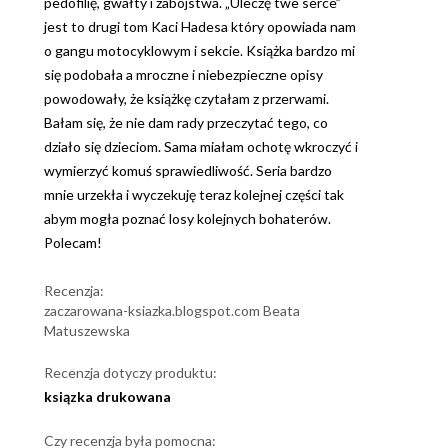
pedofilię, gwałty i zabójstwa. „Uleczę twe serce”
jest to drugi tom Kaci Hadesa który opowiada nam
o gangu motocyklowym i sekcie. Książka bardzo mi
się podobała a mroczne i niebezpieczne opisy
powodowały, że książkę czytałam z przerwami.
Bałam się, że nie dam rady przeczytać tego, co
działo się dzieciom. Sama miałam ochotę wkroczyć i
wymierzyć komuś sprawiedliwość. Seria bardzo
mnie urzekła i wyczekuję teraz kolejnej części tak
abym mogła poznać losy kolejnych bohaterów.
Polecam!
Recenzja:
zaczarowana-ksiazka.blogspot.com Beata
Matuszewska
Recenzja dotyczy produktu:
ksiązka drukowana
Czy recenzja była pomocna: