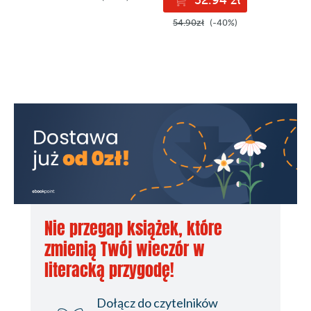
54.90zł
(-40%)
49.90z
Nie przegap książek, które
zmienią Twój wieczór w
literacką przygodę!
Dołącz do czytelników