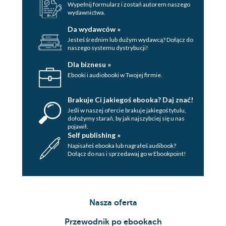
Wypełnij formularz i zostań autorem naszego
wydawnictwa.
Da wydawców »
Jesteś średnim lub dużym wydawcą? Dołącz do
naszego systemu dystrybucji!
Dla biznesu »
Ebooki i audiobooki w Twojej firmie.
Brakuje Ci jakiegoś ebooka? Daj znać!
Jeśli w naszej ofercie brakuje jakiegoś tytulu,
dołożymy starań, by jak najszybciej się u nas
pojawił.
Self publishing »
Napisałeś ebooka lub nagrałeś audibook?
Dołącz do nas i sprzedawaj go w Ebookpoint!
Nasza oferta
Przewodnik po ebookach