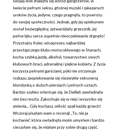
swojej woli znalazła się wśród gangsterów, w
świecie pełnym seksu, głośnej muzyki i zakazanych
uroków życia, jedyne, czego pragnęła, to powrotu
do swojej społeczności. Jednak, gdy jej opiekunem
został bezwzględny, zatwardziały grzesznik, jej
pełne lęku serce zupełnie nieoczekiwanie drgnęło!
Przystojny Kyler, wiceprezes najbardziej
przestępczego klubu motocyklowego w Stanach,
kocha szybką jazdę, alkohol, towarzystwo swych
klubowych braci, adrenalinę i piękne kobiety. Z życia
korzysta pełnymi garściami, póki nie otrzymuje
rozkazu zaopiekowania się niezwykle seksowną
blondynką o dużych piersiach i pełnych ustach.
Bardzo szybko orientuje się, że Delilah zawładnęła
nim bez reszty. Zakochuje się w niej i wszystko się
zmienia... Gdy kochasz, miłość spali każdy grzech!
Wczoraj pisałam wam o recenzji „To, nie ja
kochanie”, która owładnęła moim umysłem i bardzo
cieszyłam się, że miałam przy sobie drugą część.