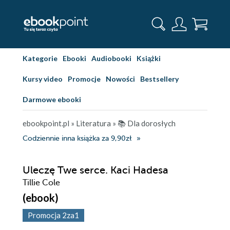
Kategorie
Ebooki
Audiobooki
Książki
Kursy video
Promocje
Nowości
Bestsellery
Darmowe ebooki
ebookpoint.pl
»
Literatura
»
📚 Dla dorosłych
Codziennie inna książka za 9,90zł
Uleczę Twe serce. Kaci Hadesa
Tillie Cole
(ebook)
Promocja 2za1