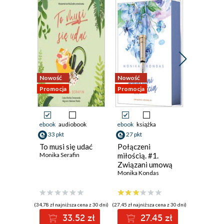
Nowość
Nowość
Nowość
Promocja
Promocja
Promocja
ebook
audiobook
ebook
książka
ebook
33 pkt
27 pkt
38 pkt
To musi się udać
Połączeni
Dwie ksi
Monika Serafin
miłością. #1.
jedna mi
Związani umową
Ali Brady
Monika Kondas
(34,78 zł najniższa cena z 30 dni)
(27,45 zł najniższa cena z 30 dni)
(38,49 zł najni
33.52 zł
27.45 zł
3