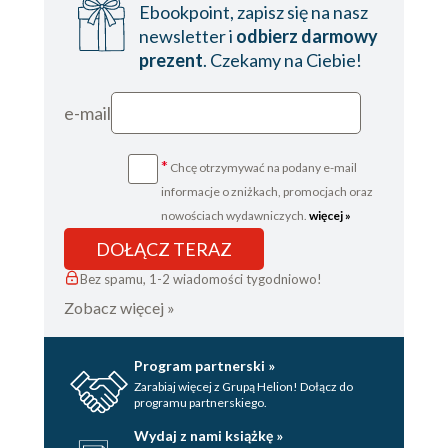
Ebookpoint, zapisz się na nasz
newsletter i
odbierz darmowy
prezent
. Czekamy na Ciebie!
e-mail
*
Chcę otrzymywać na podany e-mail
informacje o zniżkach, promocjach oraz
nowościach wydawniczych.
więcej »
DOŁĄCZ TERAZ
Bez spamu, 1-2 wiadomości tygodniowo!
Zobacz więcej »
Program partnerski »
Zarabiaj więcej z Grupą Helion! Dołącz do
programu partnerskiego.
Wydaj z nami książkę »