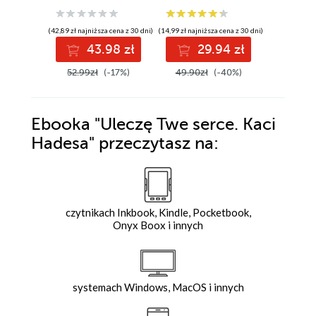
(42,89 zł najniższa cena z 30 dni)
(14,99 zł najniższa cena z 30 dni)
(44,92 zł najni
43.98 zł
29.94 zł
3
52.99zł
(-17%)
49.90zł
(-40%)
59.90z
Ebooka
"Uleczę Twe serce. Kaci
Hadesa"
przeczytasz na:
czytnikach Inkbook, Kindle, Pocketbook,
Onyx Boox i innych
systemach Windows, MacOS i innych