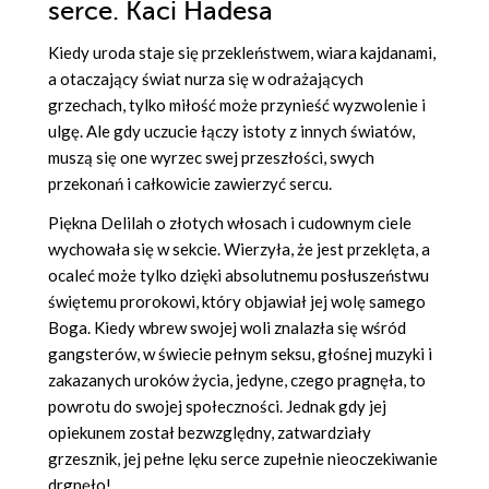
serce. Kaci Hadesa
Kiedy uroda staje się przekleństwem, wiara kajdanami,
a otaczający świat nurza się w odrażających
grzechach, tylko miłość może przynieść wyzwolenie i
ulgę. Ale gdy uczucie łączy istoty z innych światów,
muszą się one wyrzec swej przeszłości, swych
przekonań i całkowicie zawierzyć sercu.
Piękna Delilah o złotych włosach i cudownym ciele
wychowała się w sekcie. Wierzyła, że jest przeklęta, a
ocaleć może tylko dzięki absolutnemu posłuszeństwu
świętemu prorokowi, który objawiał jej wolę samego
Boga. Kiedy wbrew swojej woli znalazła się wśród
gangsterów, w świecie pełnym seksu, głośnej muzyki i
zakazanych uroków życia, jedyne, czego pragnęła, to
powrotu do swojej społeczności. Jednak gdy jej
opiekunem został bezwzględny, zatwardziały
grzesznik, jej pełne lęku serce zupełnie nieoczekiwanie
drgnęło!