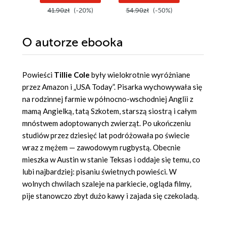
41.90zł
(-20%)
54.90zł
(-50%)
49.99z
O autorze
ebooka
Powieści
Tillie Cole
były wielokrotnie wyróżniane
przez Amazon i „USA Today”. Pisarka wychowywała się
na rodzinnej farmie w północno-wschodniej Anglii z
mamą Angielką, tatą Szkotem, starszą siostrą i całym
mnóstwem adoptowanych zwierząt. Po ukończeniu
studiów przez dziesięć lat podróżowała po świecie
wraz z mężem — zawodowym rugbystą. Obecnie
mieszka w Austin w stanie Teksas i oddaje się temu, co
lubi najbardziej: pisaniu świetnych powieści. W
wolnych chwilach szaleje na parkiecie, ogląda filmy,
pije stanowczo zbyt dużo kawy i zajada się czekoladą.