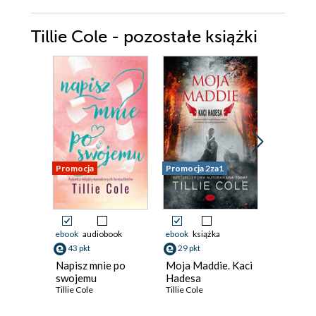
Tillie Cole - pozostałe książki
Promocja
Promocja 2za1
Promocja
ebook
audiobook
ebook
książka
ebook
43 pkt
29 pkt
38 pkt
Napisz mnie po
Moja Maddie. Kaci
Tysiąc 
swojemu
Hadesa
(edycja
Tillie Cole
Tillie Cole
limitowa
Tillie Cole