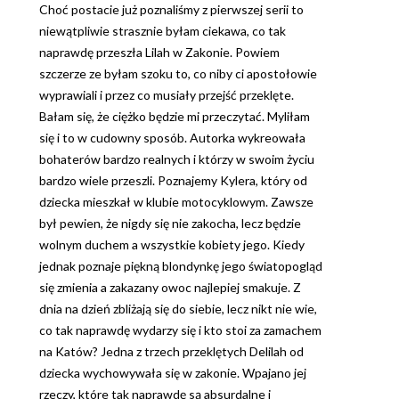
Choć postacie już poznaliśmy z pierwszej serii to
niewątpliwie strasznie byłam ciekawa, co tak
naprawdę przeszła Lilah w Zakonie. Powiem
szczerze ze byłam szoku to, co niby ci apostołowie
wyprawiali i przez co musiały przejść przeklęte.
Bałam się, że ciężko będzie mi przeczytać. Myliłam
się i to w cudowny sposób. Autorka wykreowała
bohaterów bardzo realnych i którzy w swoim życiu
bardzo wiele przeszli. Poznajemy Kylera, który od
dziecka mieszkał w klubie motocyklowym. Zawsze
był pewien, że nigdy się nie zakocha, lecz będzie
wolnym duchem a wszystkie kobiety jego. Kiedy
jednak poznaje piękną blondynkę jego światopogląd
się zmienia a zakazany owoc najlepiej smakuje. Z
dnia na dzień zbliżają się do siebie, lecz nikt nie wie,
co tak naprawdę wydarzy się i kto stoi za zamachem
na Katów? Jedna z trzech przeklętych Delilah od
dziecka wychowywała się w zakonie. Wpajano jej
rzeczy, które tak naprawdę są absurdalne i