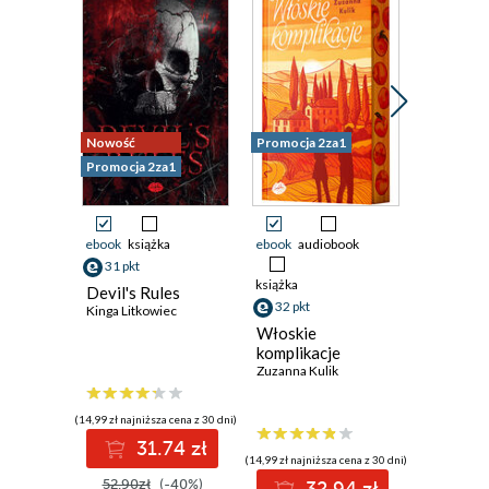
Nowość
Promocja 2za1
Promocja 
Promocja 2za1
ebook
książka
ebook
audiobook
ebook
aud
31 pkt
książka
książka
Devil's Rules
32 pkt
29 pkt
Kinga Litkowiec
Włoskie
Muza ro
komplikacje
Penelope 
Zuzanna Kulik
(14,99 zł najniższa cena z 30 dni)
31.74 zł
(14,99 zł najniższa cena z 30 dni)
(14,99 zł najni
52.90zł
(-40%)
32.94 zł
2