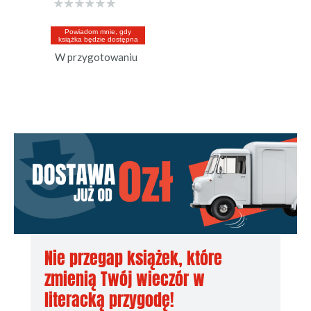
Powiadom mnie, gdy
książka będzie dostępna
W przygotowaniu
Nie przegap książek, które
zmienią Twój wieczór w
literacką przygodę!