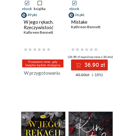
ebook
książka
ebook
49 pkt
36 pkt
W jego rękach.
Mistake
Rzeczywistość
Kathreen Bennett
Kathreen Bennett
(36,90 zł najniższa cena z 30 dni)
Powiadom mnie, gdy
36.90 zł
książka będzie dostępna
W przygotowaniu
45.00zł
(-18%)