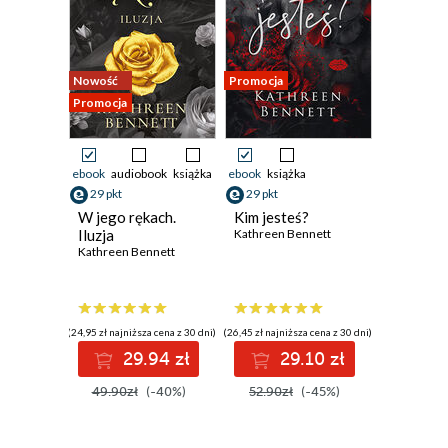
Nowość
Promocja
Promocja
ebook
audiobook
książka
ebook
książka
29 pkt
29 pkt
W jego rękach.
Kim jesteś?
Iluzja
Kathreen Bennett
Kathreen Bennett
(24,95 zł najniższa cena z 30 dni)
(26,45 zł najniższa cena z 30 dni)
29.94 zł
29.10 zł
49.90zł
(-40%)
52.90zł
(-45%)