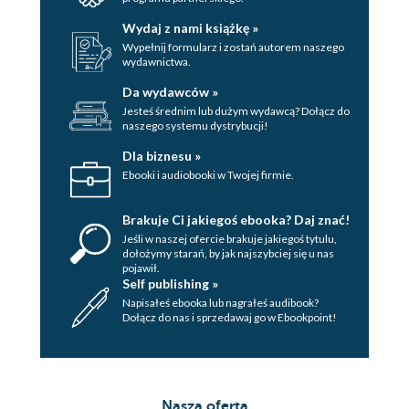
Wydaj z nami książkę »
Wypełnij formularz i zostań autorem naszego
wydawnictwa.
Da wydawców »
Jesteś średnim lub dużym wydawcą? Dołącz do
naszego systemu dystrybucji!
Dla biznesu »
Ebooki i audiobooki w Twojej firmie.
Brakuje Ci jakiegoś ebooka? Daj znać!
Jeśli w naszej ofercie brakuje jakiegoś tytulu,
dołożymy starań, by jak najszybciej się u nas
pojawił.
Self publishing »
Napisałeś ebooka lub nagrałeś audibook?
Dołącz do nas i sprzedawaj go w Ebookpoint!
Nasza oferta