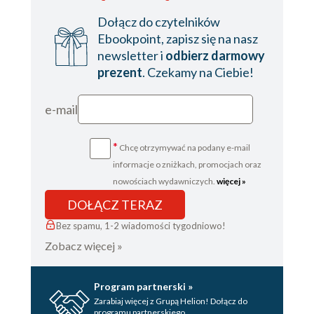
Dołącz do czytelników
Ebookpoint, zapisz się na nasz
newsletter i
odbierz darmowy
prezent
. Czekamy na Ciebie!
e-mail
*
Chcę otrzymywać na podany e-mail
informacje o zniżkach, promocjach oraz
nowościach wydawniczych.
więcej »
DOŁĄCZ TERAZ
Bez spamu, 1-2 wiadomości tygodniowo!
Zobacz więcej »
Program partnerski »
Zarabiaj więcej z Grupą Helion! Dołącz do
programu partnerskiego.