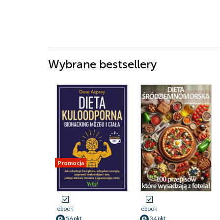
Wybrane bestsellery
Promocja
ebook
ebook
56 pkt
34 pkt