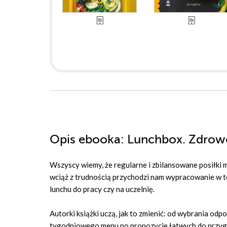
Opis
ebooka
: Lunchbox. Zdrowe
Wszyscy wiemy, że regularne i zbilansowane posiłki 
wciąż z trudnością przychodzi nam wypracowanie w t
lunchu do pracy czy na uczelnię.
Autorki książki uczą, jak to zmienić: od wybrania od
tygodniowego menu po propozycje łatwych do przygot