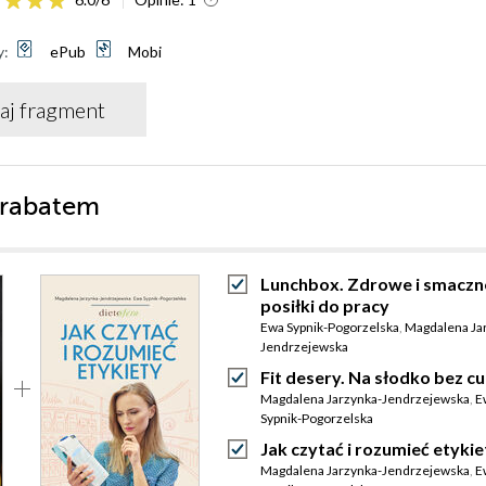
y:
ePub
Mobi
aj fragment
 rabatem
Lunchbox. Zdrowe i smaczn
posiłki do pracy
Ewa Sypnik-Pogorzelska
,
Magdalena Ja
Jendrzejewska
Fit desery. Na słodko bez c
Magdalena Jarzynka-Jendrzejewska
,
E
Sypnik-Pogorzelska
Jak czytać i rozumieć etykie
Magdalena Jarzynka-Jendrzejewska
,
E