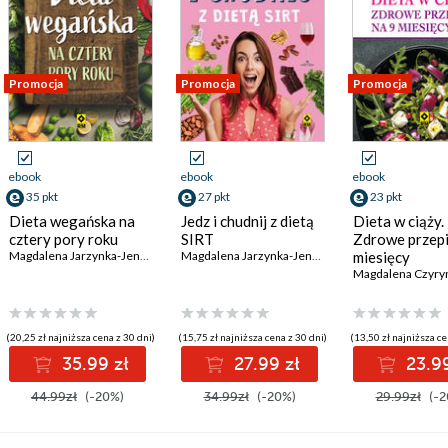
Promocja
Promocja
Promocja
ebook
ebook
ebook
35 pkt
27 pkt
23 pkt
Dieta wegańska na
Jedz i chudnij z dietą
Dieta w ciąży.
cztery pory roku
SIRT
Zdrowe przepi
,
Ewa Sypnik-Pogorzelska
Magdalena Jarzynka-Jendrzejewska
,
Ewa Sypnik-Pogorzelska
Magdalena Jarzynka-Jendrzejewska
miesięcy
,
Ewa Sypnik-
(20,25 zł najniższa cena z 30 dni)
(15,75 zł najniższa cena z 30 dni)
(13,50 zł najniższa ce
35.99 zł
27.99 zł
23.99
44.99zł
(-20%)
34.99zł
(-20%)
29.99zł
(-2