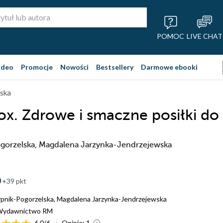
POMOC
LIVE CHAT
ideo
Promocje
Nowości
Bestsellery
Darmowe ebooki
lska
x. Zdrowe i smaczne posiłki do
gorzelska, Magdalena Jarzynka-Jendrzejewska
+39 pkt
pnik-Pogorzelska
,
Magdalena Jarzynka-Jendrzejewska
Wydawnictwo RM
6.0
/
6
Opinie:
1