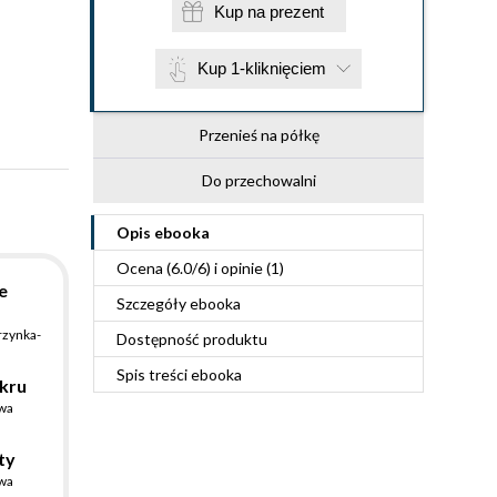
Kup na prezent
Kup 1-kliknięciem
Przenieś na półkę
Do przechowalni
Opis
ebooka
Ocena (
6.0
/
6
) i opinie (1)
e
Szczegóły
ebooka
rzynka-
Dostępność produktu
Spis treści
ebooka
ukru
wa
ty
wa