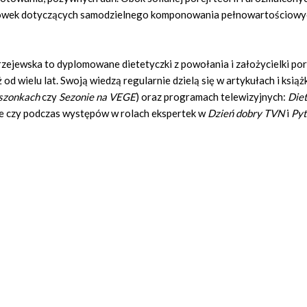
azówek dotyczących samodzielnego komponowania pełnowartościowy
ejewska to dyplomowane dietetyczki z powołania i założycielki po
 od wielu lat. Swoją wiedzą regularnie dzielą się w artykułach i książk
szonkach
czy
Sezonie na VEGE
) oraz programach telewizyjnych:
Die
e czy podczas występów w rolach ekspertek w
Dzień dobry TVN
i
Pyt