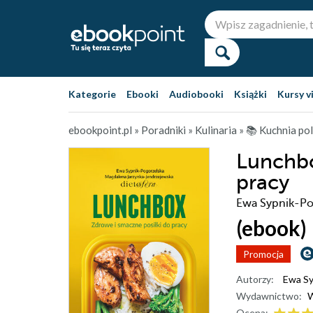
Kategorie
Ebooki
Audiobooki
Książki
Kursy v
ebookpoint.pl
»
Poradniki
»
Kulinaria
»
📚 Kuchnia po
Lunchbo
pracy
Ewa Sypnik-Po
(ebook)
Promocja
Autorzy:
Ewa Sy
Wydawnictwo:
Ocena: