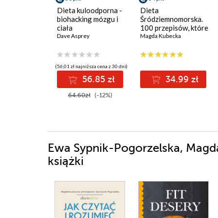
Dieta kuloodporna -
Dieta
biohacking mózgu i
Śródziemnomorska.
ciała
100 przepisów, które
Dave Asprey
wysadzają z fotela!
Magda Kubecka
(56,01 zł najniższa cena z 30 dni)
56.85 zł
34.99 zł
64.60zł
(-12%)
Ewa Sypnik-Pogorzelska, Magda
książki