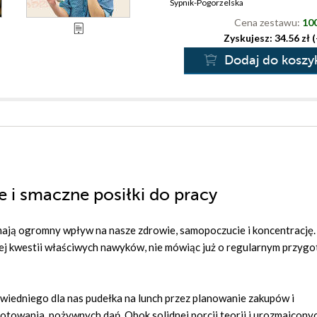
Sypnik-Pogorzelska
Cena zestawu:
100
Zyskujesz: 34.56 zł 
Dodaj do koszy
 i smaczne posiłki do pracy
mają ogromny wpływ na nasze zdrowie, samopoczucie i koncentrację.
ej kwestii właściwych nawyków, nie mówiąc już o regularnym przyg
powiedniego dla nas pudełka na lunch przez planowanie zakupów i
owania, pożywnych dań. Obok solidnej porcji teorii i urozmaicony