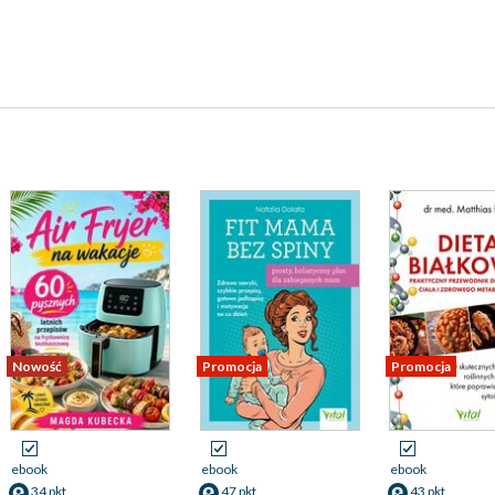
Nowość
Promocja
Promocja
ebook
ebook
ebook
34 pkt
47 pkt
43 pkt