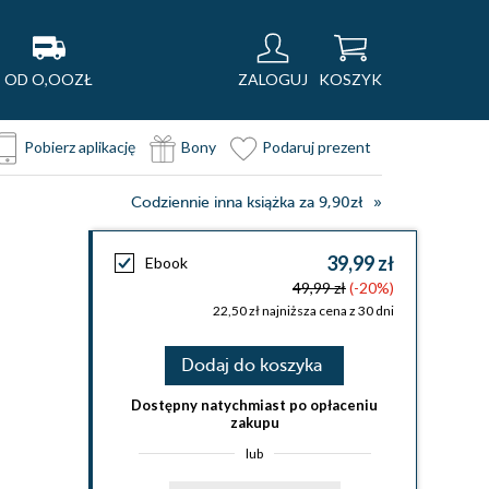
OD O,OOZŁ
ZALOGUJ
KOSZYK
Pobierz aplikację
Bony
Podaruj prezent
Codziennie inna książka za 9,90zł
39,99 zł
Ebook
49,99 zł
(-20%)
22,50 zł najniższa cena z 30 dni
Dodaj do koszyka
Dostępny natychmiast po opłaceniu
zakupu
lub