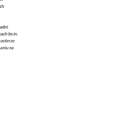
ch
radni
ach (m.in.
tosferze
aniu na