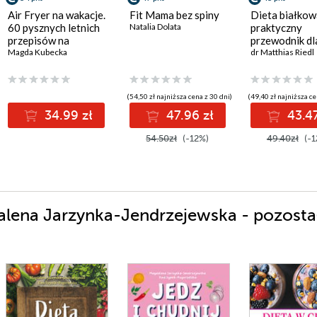
Air Fryer na wakacje.
Fit Mama bez spiny
Dieta białkow
60 pysznych letnich
Natalia Dolata
praktyczny
przepisów na
przewodnik dl
frytkownicę
Magda Kubecka
silnego ciała i
dr Matthias Riedl
beztłuszczową
zdrowego
metabolizmu
(54,50 zł najniższa cena z 30 dni)
(49,40 zł najniższa ce
34.99 zł
47.96 zł
43.47
54.50zł
(-12%)
49.40zł
(-1
lena Jarzynka-Jendrzejewska - pozosta