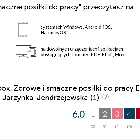
aczne posiłki do pracy"
przeczytasz na:
systemach Windows, Android, iOS,
HarmonyOS
na dowolnych urządzeniach i aplikacjach
obsługujących formaty: PDF, EPub, Mobi
box. Zdrowe i smaczne posiłki do pracy 
(1)
a Jarzynka-Jendrzejewska
6.0
1
2
3
4
(0)
(0)
(0)
(0)