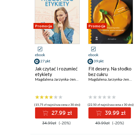
Promocja
Promocja
ebook
ebook
27 pkt
39 pkt
Jak czytać i rozumieć
Fit desery. Na słodko
etykiety
bez cukru
Magdalena Jarzynka-Jendrzejewska
,
Ewa Sypnik-Pogorzelska
Magdalena Jarzynka-Jendrzejewska
(15,75 zł najniższa cena z 30 dni)
(22,50 zł najniższa cena z 30 dni)
27.99 zł
39.99 zł
34.99zł
(-20%)
49.99zł
(-20%)