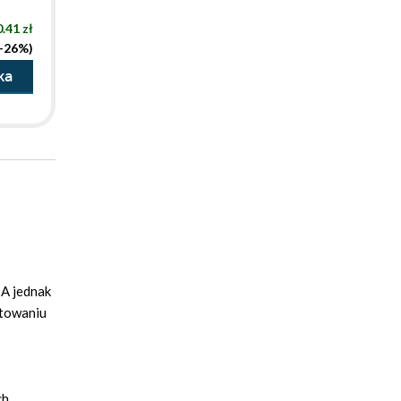
.41 zł
(-26%)
ka
 A jednak
otowaniu
ch