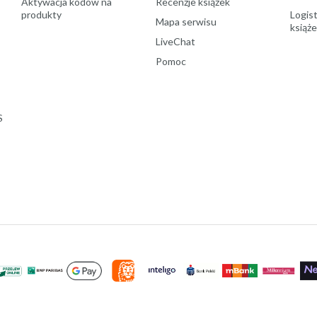
Aktywacja kodów na
Recenzje książek
produkty
Logist
Mapa serwisu
książ
LiveChat
Pomoc
S