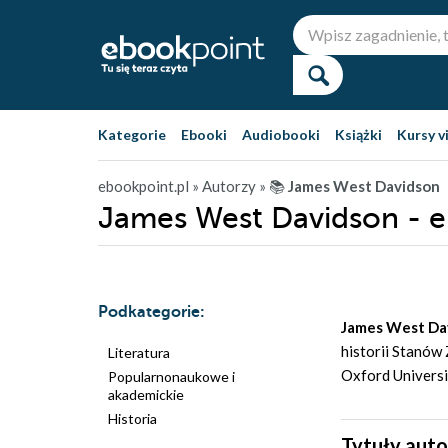
Kategorie
Ebooki
Audiobooki
Książki
Kursy v
ebookpoint.pl
» Autorzy
» 📚
James West Davidson
James West Davidson - 
Podkategorie:
James West Da
historii Stanów
Literatura
Oxford Universi
Popularnonaukowe i
akademickie
Historia
Tytuły auto