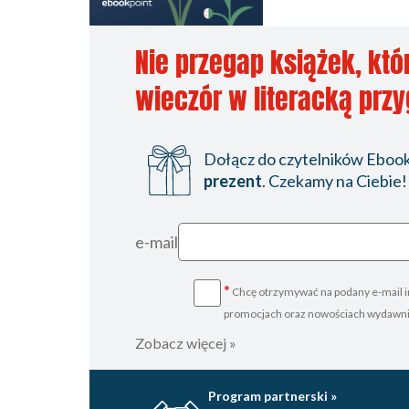
Nie przegap książek, któ
wieczór w literacką prz
Dołącz do czytelników Ebookp
prezent
. Czekamy na Ciebie!
e-mail
*
Chcę otrzymywać na podany e-mail i
promocjach oraz nowościach wydawn
Zobacz więcej »
Program partnerski »