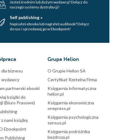
Jesteś średnim lub dużym wydawcą? Dołącz do
naszego systemu dystrybucji!
Self publishing »
Napisałeś ebooka lub nagrałeś audibook? Dołącz
do nas i sprzedawaj go w Ebookpoint!
łpraca
Grupa Helion
 dla biznesu
O Grupie Helion SA
a wydawcy
Certyfikat Rzetelna Firma
am partnerski ebooki
Księgarnia informatyczna
helion.pl
aj książki do
ji (Biuro Prasowe)
Księgarnia ekonomiczna
onepress.pl
ublishing
Księgarnia psychologiczna
 z nami książkę
sensus.pl
O Ebookpoint
Księgarnia podróżnika
bezdroza.pl
m Publishing