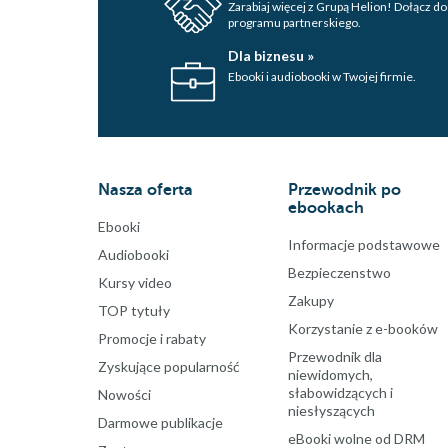
Zarabiaj więcej z Grupą Helion! Dołącz do
programu partnerskiego.
Dla biznesu »
Ebooki i audiobooki w Twojej firmie.
Nasza oferta
Przewodnik po
ebookach
Ebooki
Informacje podstawowe
Audiobooki
Bezpieczenstwo
Kursy video
Zakupy
TOP tytuły
Korzystanie z e-booków
Promocje i rabaty
Przewodnik dla
Zyskujące popularność
niewidomych,
słabowidzących i
Nowości
niesłyszących
Darmowe publikacje
eBooki wolne od DRM