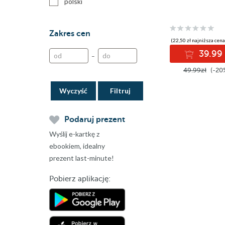
polski
Zakres cen
(22,50 zł najniższa cena
39.99 
–
49.99zł
(-20
Wyczyść
Podaruj prezent
Wyślij e-kartkę z
ebookiem, idealny
prezent last-minute!
Pobierz aplikację: