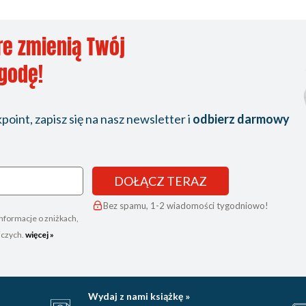
re zmienią Twój
ygodę!
oint, zapisz się na nasz newsletter i
odbierz darmowy
DOŁĄCZ TERAZ
Bez spamu, 1-2 wiadomości tygodniowo!
nformacje o zniżkach,
iczych.
więcej »
Wydaj z nami książkę »