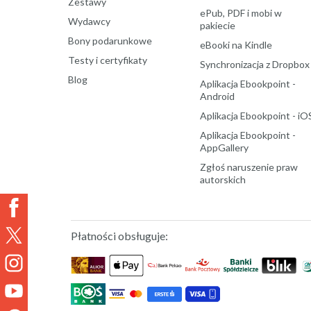
Zestawy
ePub, PDF i mobi w
Wydawcy
pakiecie
Bony podarunkowe
eBooki na Kindle
Testy i certyfikaty
Synchronizacja z Dropbox
Blog
Aplikacja Ebookpoint -
Android
Aplikacja Ebookpoint - iO
Aplikacja Ebookpoint -
AppGallery
Zgłoś naruszenie praw
autorskich
Płatności obsługuje: