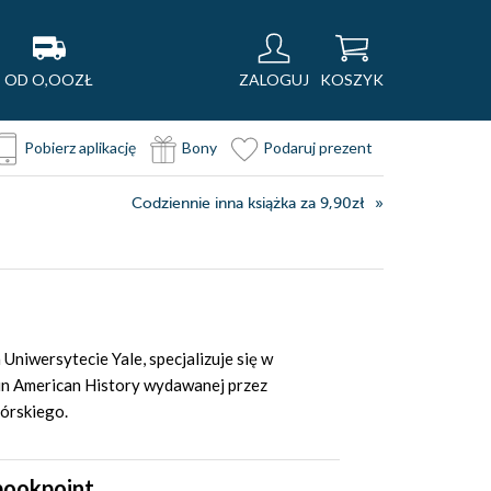
OD O,OOZŁ
ZALOGUJ
KOSZYK
Pobierz aplikację
Bony
Podaruj prezent
Codziennie inna książka za 9,90zł
 Uniwersytecie Yale, specjalizuje się w
 in American History wydawanej przez
górskiego.
bookpoint