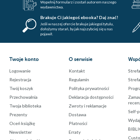
Wypełnij formularz i zostań autorem naszego
wydawnictwa.
Brakuje Ci jakiegoś ebooka? Daj znać!
Jeśli w naszej ofercie brakuje jakiegoś tytulu,
dołożymy starań, by jak najszybciej się u nas
pojawił.
Twoje konto
O serwisie
Wspó
Logowanie
Kontakt
Strefa
Rejestracja
Regulamin
Stref
Twój koszyk
Polityka prywatności
Progr
Przechowalnia
Deklaracja dostępności
Zamawi
recenz
Twoja biblioteka
Zwroty i reklamacje
Self-p
Prezenty
Dostawa
Wydaj
Oceń książkę
Płatności
BIBLI
Newsletter
Erraty
Custo