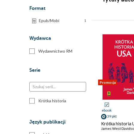
Format
Epub/Mobi
1
Wydawca
Wydawnictwo RM
Serie
Promocja
Krótka historia
ebook
39 pkt
Język publikacji
Krótka historia
James West Davids