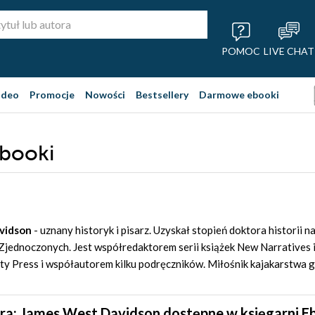
POMOC
LIVE CHAT
ideo
Promocje
Nowości
Bestsellery
Darmowe ebooki
ebooki
vidson
- uznany historyk i pisarz. Uzyskał stopień doktora historii na
 Zjednoczonych. Jest współredaktorem serii książek New Narratives
ty Press i współautorem kilku podręczników. Miłośnik kajakarstwa 
ra: James West Davidson dostępne w księgarni E