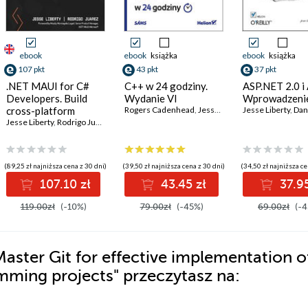
ebook
ebook
książka
ebook
książka
107 pkt
43 pkt
37 pkt
.NET MAUI for C#
C++ w 24 godziny.
ASP.NET 2.0 i 
Developers. Build
Wydanie VI
Wprowadzeni
cross-platform
Rogers Cadenhead
,
Jesse Liberty
Jesse Liberty
,
Dan 
mobile and desktop
Jesse Liberty
,
Rodrigo Juarez
applications
(89,25 zł najniższa cena z 30 dni)
(39,50 zł najniższa cena z 30 dni)
(34,50 zł najniższa ce
107.10 zł
43.45 zł
37.95
119.00zł
(-10%)
79.00zł
(-45%)
69.00zł
(-4
aster Git for effective implementation o
amming projects"
przeczytasz na: