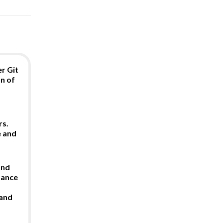
r Git
n of
rs.
e and
and
mance
 and