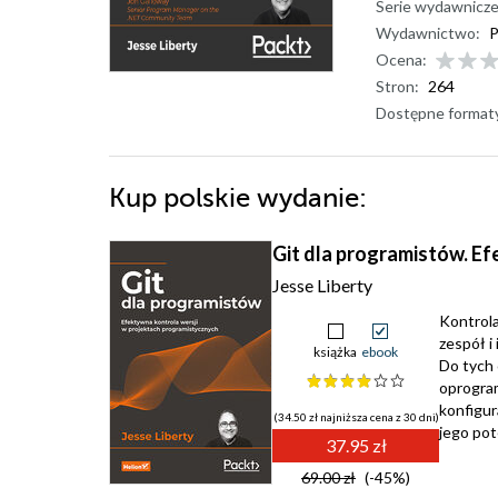
Serie wydawnicze
Wydawnictwo:
P
Ocena:
Stron:
264
Dostępne format
Kup polskie wydanie:
Git dla programistów. E
Jesse Liberty
Kontrola
zespół i
książka
ebook
Do tych 
oprogram
konfigur
(34.50 zł najniższa cena z 30 dni)
jego pot
37.95 zł
69.00 zł
(-45%)