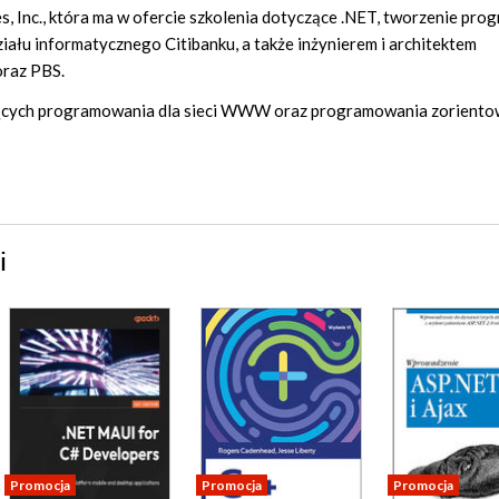
es, Inc., która ma w ofercie szkolenia dotyczące .NET, tworzenie pr
iału informatycznego Citibanku, a także inżynierem i architektem
oraz PBS.
yczących programowania dla sieci WWW oraz programowania zorient
i
Promocja
Promocja
Promocja