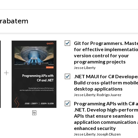
 rabatem
Git for Programmers. Maste
for effective implementatio
version control for your
programming projects
Jesse Liberty
.NET MAUI for C# Develope
Build cross-platform mobil
desktop applications
Jesse Liberty
,
Rodrigo Juarez
Programming APIs with C# 
.NET. Develop high-perfor
APIs that ensure seamless
application communication
enhanced security
Jesse Liberty
,
Joseph Dluzen