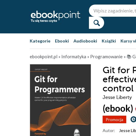
Kategorie
Ebooki
Audiobooki
Książki
Kursy v
ebookpoint.pl
»
Informatyka
»
Programowanie
»
📚 G
Git for
effecti
control
Jesse Liberty
(ebook)
Promocja
Autor:
Jesse Li