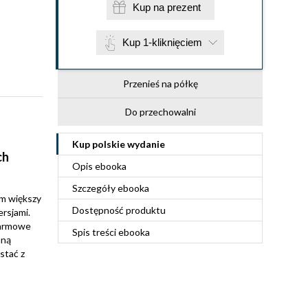
Kup na prezent
Kup 1-kliknięciem
Przenieś na półkę
Do przechowalni
Kup polskie wydanie
ch
Opis
ebooka
Szczegóły
ebooka
Im większy
Dostępność produktu
ersjami.
 darmowe
Spis treści
ebooka
aną
stać z