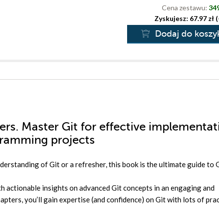
Cena zestawu:
349
Zyskujesz: 67.97 zł 
Dodaj do koszy
ers. Master Git for effective implementat
ogramming projects
rstanding of Git or a refresher, this book is the ultimate guide to G
 actionable insights on advanced Git concepts in an engaging and
ters, you’ll gain expertise (and confidence) on Git with lots of prac