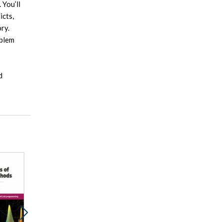
 You’ll
icts,
ry.
oblem
d