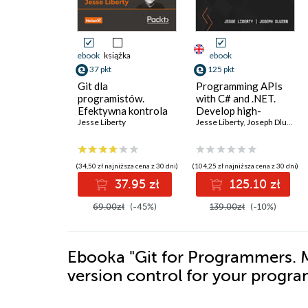
ebook
książka
ebook
37 pkt
125 pkt
Git dla
Programming APIs
programistów.
with C# and .NET.
Efektywna kontrola
Develop high-
wersji w projektach
Jesse Liberty
performance APIs
Jesse Liberty
,
Joseph Dluzen
programistycznych
that ensure seamless
application
communication and
(34,50 zł najniższa cena z 30 dni)
(104,25 zł najniższa cena z 30 dni)
enhanced security
37.95 zł
125.10 zł
69.00zł
(-45%)
139.00zł
(-10%)
Ebooka
"Git for Programmers. M
version control for your progr