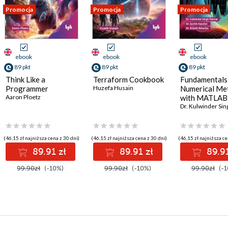
Promocja
Promocja
Promocja
ebook
ebook
ebook
89 pkt
89 pkt
89 pkt
Think Like a
Terraform Cookbook
Fundamentals
Programmer
Huzefa Husain
Numerical Me
Aaron Ploetz
with MATLAB
(46,15 zł najniższa cena z 30 dni)
(46,15 zł najniższa cena z 30 dni)
(46,15 zł najniższa ce
89.91 zł
89.91 zł
89.91
99.90zł
(-10%)
99.90zł
(-10%)
99.90zł
(-1