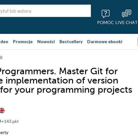
POMOC
LIVE CHAT
ideo
Promocje
Nowości
Bestsellery
Darmowe ebooki
it
 Programmers. Master Git for
ve implementation of version
 for your programming projects
+143 pkt
berty