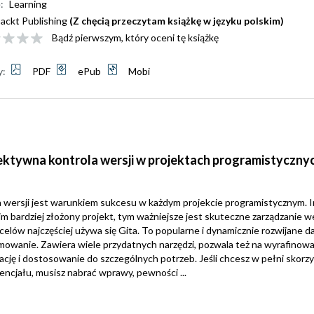
:
Learning
ackt Publishing
(Z chęcią przeczytam książkę w języku polskim)
Bądź pierwszym, który oceni tę książkę
y:
PDF
ePub
Mobi
fektywna kontrola wersji w projektach programistyczny
 wersji jest warunkiem sukcesu w każdym projekcie programistycznym. 
 im bardziej złożony projekt, tym ważniejsze jest skuteczne zarządzanie w
celów najczęściej używa się Gita. To popularne i dynamicznie rozwijane
owanie. Zawiera wiele przydatnych narzędzi, pozwala też na wyrafinow
ację i dostosowanie do szczególnych potrzeb. Jeśli chcesz w pełni skorzy
encjału, musisz nabrać wprawy, pewności ...