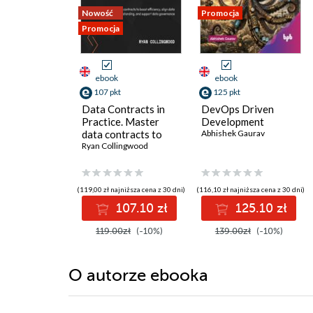
Nowość
Promocja
Promocja
ebook
ebook
107 pkt
125 pkt
Data Contracts in
DevOps Driven
Practice. Master
Development
data contracts to
Abhishek Gaurav
boost efficiency,
Ryan Collingwood
align data
understanding, and
support data
(119,00 zł najniższa cena z 30 dni)
(116,10 zł najniższa cena z 30 dni)
governance
107.10 zł
125.10 zł
119.00zł
(-10%)
139.00zł
(-10%)
O autorze
ebooka