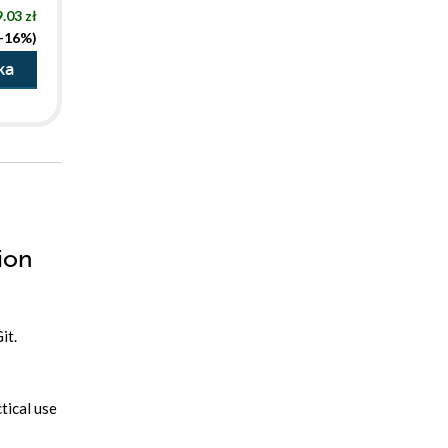
.03 zł
(-16%)
ka
ion
it.
tical use