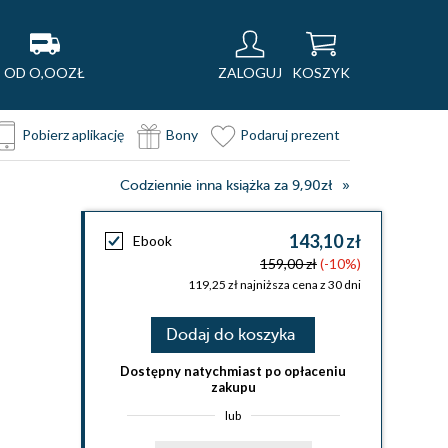
OD O,OOZŁ
ZALOGUJ
KOSZYK
Pobierz aplikację
Bony
Podaruj prezent
Codziennie inna książka za 9,90zł
143,10 zł
Ebook
159,00 zł
(-10%)
119,25 zł najniższa cena z 30 dni
Dodaj do koszyka
Dostępny natychmiast po opłaceniu
zakupu
lub