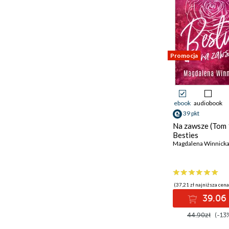
Promocja
ebook
audiobook
39 pkt
Na zawsze (Tom 
Besties
Magdalena Winnick
(37,21 zł najniższa cena
39.06 
44.90zł
(-13