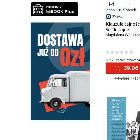
ebook
audiobook
39 pkt
Klauzule tajności
Ściśle tajne
Magdalena Winnick
(37,21 zł najniższa cena
39.06 
44.90zł
(-13