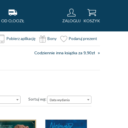
OD O,OOZŁ
ZALOGUJ
KOSZYK
Pobierz aplikację
Bony
Podaruj prezent
Codziennie inna książka za 9,90zł
Data wydania
Sortuj wg:
Data wydania