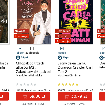
Nowość
Bestseller
Now
Promocja
Nowość
Prom
Promocja
ebook
audiobook
ebook
ebo
39 pkt
30 pkt
łość i
Chłopak od trzech
Sądny dzień Carla.
Dam
niu
atlasów (#2).
Dungeon Crawler Carl.
Sylw
Zakochany chłopak od
Tom 2
trzech atlasów
Magdalena Winnicka
Matthew Dinniman
 z 30 dni)
(34,57 zł najniższa cena z 30 dni)
(30,79 zł najniższa cena z 30 dni)
(40,9
zł
39.06 zł
30.79 zł
%)
44.90zł
(-13%)
39.99zł
(-23%)