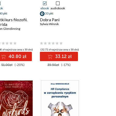
ok
ebook
audiobook
40 pkt
33 pkt
ki kurs filozofii.
Dobra Pani
rida
Sylwia Winnik
n Glendinning
ska-Melosik
,
Janusz A. Majcherek
,
Tomasz Gmerek
,
Andrzej Radziewicz-Winnicki
,
M
0 zł najniższa cena z 30 dni)
(32,72 zł najniższa cena z 30 dni)
40.80 zł
33.12 zł
51.00zł
(-20%)
39.90zł
(-17%)