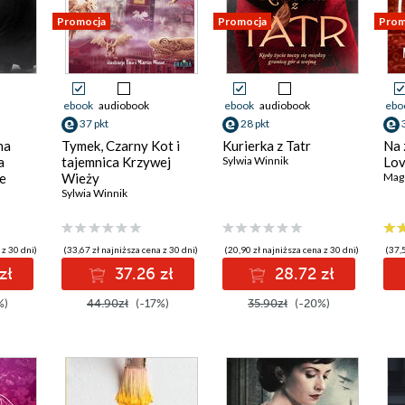
Promocja
Promocja
Prom
ebook
audiobook
ebook
audiobook
ebo
37 pkt
28 pkt
na
Tymek, Czarny Kot i
Kurierka z Tatr
Na 
a
tajemnica Krzywej
Sylwia Winnik
Lov
e
Wieży
Mag
Sylwia Winnik
 z 30 dni)
(33,67 zł najniższa cena z 30 dni)
(20,90 zł najniższa cena z 30 dni)
(37,5
zł
37.26 zł
28.72 zł
%)
44.90zł
(-17%)
35.90zł
(-20%)