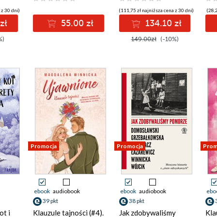
 z 30 dni)
(111,75 zł najniższa cena z 30 dni)
(28,2
zł
55.00 zł
134.10 zł
%)
149.00zł
(-10%)
Promocja
Promocja
Prom
ebook
audiobook
ebook
audiobook
ebo
39 pkt
38 pkt
ot i
Klauzule tajności (#4).
Jak zdobywaliśmy
Kla