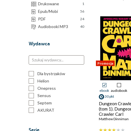
Drukowane
1
Epub/Mobi
56
PDF
24
Audiobooki MP3
40
Wydawca
Promocja
Dla bystrzaków
Helion
Onepress
ebook
audiobook
Sensus
30 pkt
Septem
Dungeon Crawle
(tom 1). Dungeo
AKURAT
Crawler Carl
Agora
Matthew Dinniman
Bukowy Las
Serie