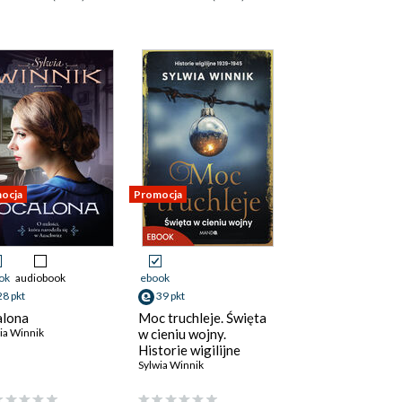
ocja
Promocja
ok
audiobook
ebook
28 pkt
39 pkt
lona
Moc truchleje. Święta
ia Winnik
w cieniu wojny.
uk
,
Ewa Bauer
,
Karolina Filuś
,
Sylwia Winnik
Historie wigilijne
randon Wagner
,
Jan Wozniak
19391945
Sylwia Winnik