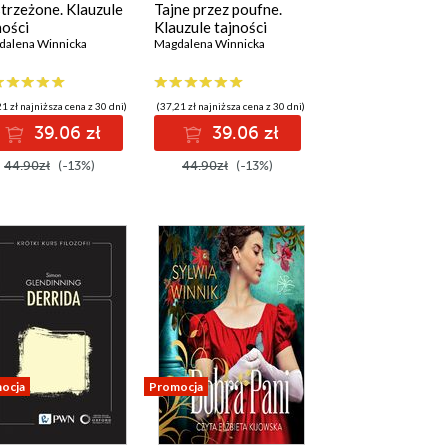
trzeżone. Klauzule
Tajne przez poufne.
ności
Klauzule tajności
dalena Winnicka
,
Marta Grzywacz
,
Cezary Łazarewicz
Magdalena Winnicka
,
Ewa Winnicka
,
Michał Wójcik
1 zł najniższa cena z 30 dni)
(37,21 zł najniższa cena z 30 dni)
39.06 zł
39.06 zł
44.90zł
(-13%)
44.90zł
(-13%)
ocja
Promocja