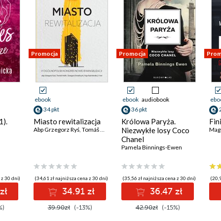
Promocja
Promocja
Prom
ebook
ebook
audiobook
ebo
34 pkt
36 pkt
1).
Miasto rewitalizacja
Królowa Paryża.
Fin
Abp Grzegorz Ryś
,
Tomáš Halík
,
Grzegorz Strzelczyk
Niezwykłe losy Coco
,
Kaja Kaźmierska
Mag
,
I
a
Chanel
Pamela Binnings-Ewen
 z 30 dni)
(34,61 zł najniższa cena z 30 dni)
(35,56 zł najniższa cena z 30 dni)
(20,9
zł
34.91 zł
36.47 zł
%)
39.90zł
(-13%)
42.90zł
(-15%)