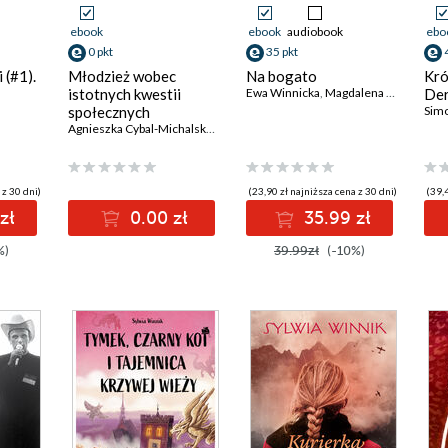
ebook
ebook
audiobook
ebo
0 pkt
35 pkt
 (#1).
Młodzież wobec
Na bogato
Krót
istotnych kwestii
Ewa Winnicka
,
Magdalena Grzebałkowska
Der
a
społecznych
Simo
Agnieszka Cybal-Michalska
,
Małgorzata Orłowska
,
Agnieszka Gromkow
 z 30 dni)
(23,90 zł najniższa cena z 30 dni)
(39,4
zł
0.00 zł
35.99 zł
%)
39.99zł
(-10%)