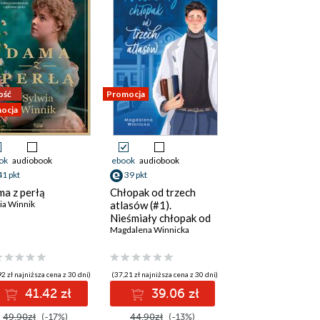
ość
Promocja
ocja
ok
audiobook
ebook
audiobook
41 pkt
39 pkt
a z perłą
Chłopak od trzech
ia Winnik
atlasów (#1).
Nieśmiały chłopak od
trzech atlasów
Magdalena Winnicka
2 zł najniższa cena z 30 dni)
(37,21 zł najniższa cena z 30 dni)
41.42 zł
39.06 zł
49.90zł
(-17%)
44.90zł
(-13%)