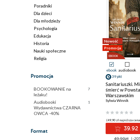
Poradniki
Dla dzieci
Dla młodzieży
Psychologia
Edukacja
Nowość
Historia
Promocja
Nauki społeczne
Religia
ebook
audiobook
Promocja
39 pkt
Sanitariuszki. Mi
BOOKOWANIE na
7
śmierć w Powsta
leżaku!
Warszawskim
Sylwia Winnik
Audiobooki
1
Wydawnictwa CZARNA
OWCA -40%
(49,90 zł najniższa cena
39.92 
Format
49.90zł
(-20