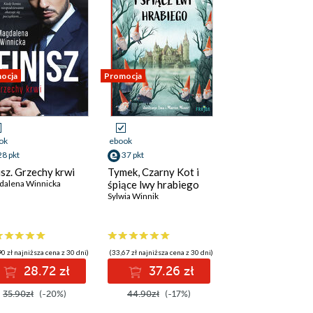
ocja
Promocja
ok
ebook
28 pkt
37 pkt
isz. Grzechy krwi
Tymek, Czarny Kot i
dalena Winnicka
 inni
śpiące lwy hrabiego
Sylwia Winnik
0 zł najniższa cena z 30 dni)
(33,67 zł najniższa cena z 30 dni)
28.72 zł
37.26 zł
35.90zł
(-20%)
44.90zł
(-17%)