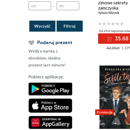
Wydawnictwo Naukowe
zimowe sekrety
Akademii WSB
–
zamczyska
Sylwia Winnik
Wydawnictwo Naukowe
PWN
Wydawnictwo
Wyczyść
Uniwersytetu
(32,24 zł najniższa cena
Ekonomicznego w
35.68 
Katowicach
Podaruj prezent
42.99zł
(-17
Wydawnictwo
Wyślij e-kartkę z
Uniwersytetu Łódzkiego
ebookiem, idealny
Zysk i S-ka Wydawnictwo
prezent last-minute!
self publisher
Pobierz aplikację:
Promocja