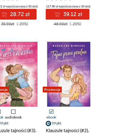
2 zł najniższa cena z 30 dni)
(27,90 zł najniższa cena z 30 dni)
28.72 zł
39.12 zł
35.90zł
(-20%)
48.90zł
(-20%)
ocja
Promocja
ok
audiobook
ebook
39 pkt
39 pkt
uzule tajności (#3).
Klauzule tajności (#2).