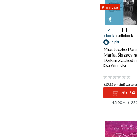
Promocja
ebook
audiobook
35 pkt
Miasteczko Pan
Maria. Ślązacy n
Dzikim Zachodzi
Ewa Winnicka
(25,25 zł najniższa cena
35.34 
45.90zł
(-23