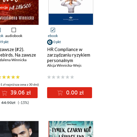
ocja
ok
audiobook
ebook
39 pkt
0 pkt
zawsze (#2).
HR Compliance w
ebirds. Na zawsze
zarządzaniu ryzykiem
dalena Winnicka
personalnym
Alicja Winnicka-Wejs
1 zł najniższa cena z 30 dni)
39.06 zł
0.00 zł
44.90zł
(-13%)