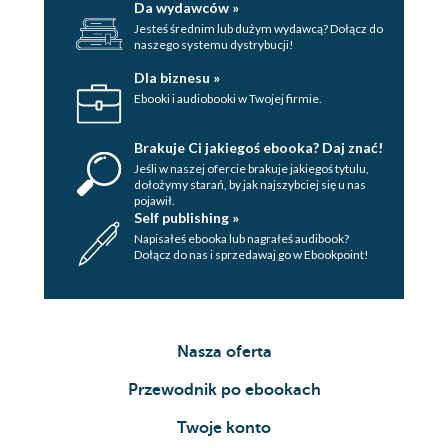
Podsumowanie (123)
Da wydawców »
Jesteś średnim lub dużym wydawcą? Dołącz do
Rozdział 4. Wyszukiwanie i instalowanie aplikacji
naszego systemu dystrybucji!
Ubuntu (125)
Dla biznesu »
Centrum oprogramowania Ubuntu (126)
Ebooki i audiobooki w Twojej firmie.
Konto użytkownika Centrum
oprogramowania Ubuntu (126)
Brakuje Ci jakiegoś ebooka? Daj znać!
Polecane programy (128)
Jeśli w naszej ofercie brakuje jakiegoś tytulu,
Sortowanie (128)
dołożymy starań, by jak najszybciej się u nas
pojawił.
Wyszukiwanie (129)
Self publishing »
Dodatkowe informacje o pakietach oraz
Napisałeś ebooka lub nagrałeś audibook?
Dołącz do nas i sprzedawaj go w Ebookpoint!
ich instalowanie (130)
Oprogramowanie bezpłatne (131)
Oprogramowanie na sprzedaż (131)
Terminologia i informacje podstawowe
Nasza oferta
(132)
Synaptic (133)
Przewodnik po ebookach
Instalowanie pakietów (133)
Twoje konto
Usuwanie pakietów (134)