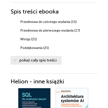
Spis treści
ebooka
Przedmowa do szóstego wydania (15)
Przedmowa do pierwszego wydania (17)
Wstęp (21)
Podziękowania (25)
O autorach (27)
pokaż cały spis treści
Wprowadzenie (29)
Rozdział 1. Historia Ubuntu (33)
Wizja (34)
Helion - inne książki
Wolne oprogramowanie, oprogramowanie o
otwartych źródłach, GNU/Linux (35)
Wolne oprogramowanie i GNU (35)