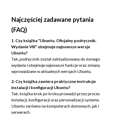
Cele techniczne (51)
Błąd #1 (52)
Utrzymać wizję: Canonical i Fundacja Ubuntu (54)
Najczęściej zadawane pytania
Canonical Ltd. (55)
(FAQ)
Usługi świadczone przez Canonical oraz
wsparcie techniczne (55)
1. Czy książka "Ubuntu. Oficjalny podręcznik.
Bazaar i Launchpad (56)
Wydanie VIII" obejmuje najnowsze wersje
Fundacja Ubuntu (58)
Ubuntu?
Przekraczanie wizji: warianty i odmiany Ubuntu (58)
Tak, podręcznik został zaktualizowany do ósmego
Podsumowanie (60)
wydania i obejmuje najnowsze funkcje oraz zmiany
wprowadzane w aktualnych wersjach Ubuntu.
Rozdział 2. Instalacja Ubuntu (61)
Wybór odpowiedniej wersji Ubuntu (62)
2. Czy książka zawiera praktyczne instrukcje
instalacji i konfiguracji Ubuntu?
Inne warianty Ubuntu (63)
Tak, książka krok po kroku prowadzi przez proces
Czy to wciąż Ubuntu? (64)
instalacji, konfiguracji oraz personalizacji systemu
Jak zdobyć Ubuntu (64)
Ubuntu zarówno na komputerach domowych, jak i
Nagrywanie płyty DVD (65)
serwerach.