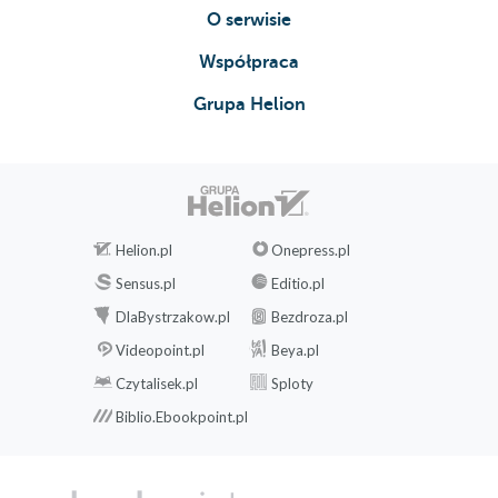
Wyszukiwanie pakietów (135)
O serwisie
Przegląd przydatnego oprogramowania (136)
Współpraca
Tworzenie grafiki za pomocą programów
Grupa Helion
GIMP i Inkscape (136)
DTP i Scribus (146)
OpenShot - edycja plików wideo (151)
Zagraj ze Steam (152)
Bawiąc, uczy - ucząc, bawi, czyli
oprogramowanie edukacyjne (154)
Helion.pl
Onepress.pl
Podsumowanie (160)
Sensus.pl
Editio.pl
Rozdział 5. Wydajność, dostępność, zabawa - czyli jak
DlaBystrzakow.pl
Bezdroza.pl
dostosować Ubuntu (161)
Videopoint.pl
Beya.pl
Unity - terminologia (162)
Czytalisek.pl
Sploty
Narzędzie Wygląd (167)
Biblio.Ebookpoint.pl
Unity Tweak Tool (167)
Unity (168)