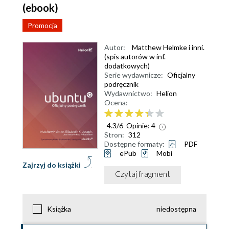
(ebook)
Promocja
Autor:
Matthew Helmke i inni.
(spis autorów w inf.
dodatkowych)
Serie wydawnicze:
Oficjalny
podręcznik
Wydawnictwo:
Helion
Ocena:
4.3
/
6
Opinie:
4
Stron:
312
Dostępne formaty:
PDF
ePub
Mobi
Zajrzyj do książki
Czytaj fragment
Książka
niedostępna