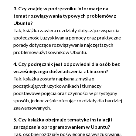
Instalacja z pamięci USB (66)
3. Czy znajdę w podręczniku informacje na
Uruchamianie systemu i instalacja (67)
temat rozwiązywania typowych problemów z
Przenosiny (68)
Ubuntu?
Wybór języka (69)
Tak, książka zawiera rozdziały dotyczące wsparcia
Przygotowania do instalacji (69)
społeczności, uzyskiwania pomocy oraz praktyczne
Przygotowanie przestrzeni dyskowej
porady dotyczące rozwiązywania najczęstszych
(70)
problemów użytkowników Ubuntu.
Rozpoczęcie instalacji (74)
Konfigurowanie układu klawiatury (75)
4. Czy podręcznik jest odpowiedni dla osób bez
Identyfikacja (76)
wcześniejszego doświadczenia z Linuxem?
Czynności końcowe (78)
Tak, książka została napisana z myślą o
początkujących użytkownikach i tłumaczy
Instalacja z użyciem płyty Minimal CD (78)
podstawowe pojęcia oraz czynności w przystępny
Twoje miejsce na świecie (79)
sposób, jednocześnie oferując rozdziały dla bardziej
Sprzęt (79)
zaawansowanych.
Nazwa serwera i strefa czasowa (79)
Konfigurowanie konta użytkownika (79)
5. Czy książka obejmuje tematykę instalacji i
Strefa czasowa (80)
zarządzania oprogramowaniem w Ubuntu?
Tworzenie partycji (80)
Tak, osobne rozdziały poświęcone są wyszukiwaniu,