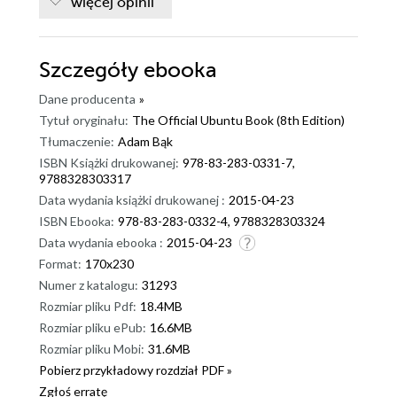
więcej opinii
Szczegóły
ebooka
Dane producenta
»
Tytuł oryginału:
The Official Ubuntu Book (8th Edition)
Tłumaczenie:
Adam Bąk
ISBN Książki drukowanej:
978-83-283-0331-7,
9788328303317
Data wydania książki drukowanej :
2015-04-23
ISBN Ebooka:
978-83-283-0332-4, 9788328303324
Data wydania ebooka :
2015-04-23
Format:
170x230
Numer z katalogu:
31293
Rozmiar pliku Pdf:
18.4MB
Rozmiar pliku ePub:
16.6MB
Rozmiar pliku Mobi:
31.6MB
Pobierz przykładowy rozdział PDF »
Zgłoś erratę