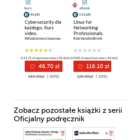
kurs
ebook
ebook
46 pkt
116 pkt
98 pkt
Cybersecurity dla
Linux for
RISC-V
każdego. Kurs
Networking
Architec
video.
Professionals.
DSP Pro
Bezpieczeństwo i
Włodzimierz Iwanowski
Strengthen your
Rob VandenBrink
Design.
Zhang Zhi
prywatność
networking and
and impl
danych, sieci i
security efforts
high-pe
urządzeń
with Linux -
RISC-V 
(111,75 zł najniższa cena z 30 dni)
(129,00 zł najniższa cena z 30 dni)
(81,75 zł najni
Second Edition
from ISA
46.70 zł
116.10 zł
9
149.00zł
(-69%)
129.00zł
(-10%)
109.00z
Zobacz pozostałe książki z serii
Oficjalny podręcznik