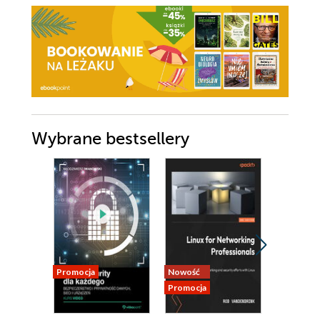
Wybrane bestsellery
Promocja
Nowość
Promocja
Promocja