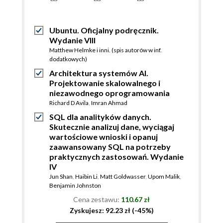
Ubuntu. Oficjalny podręcznik.
Wydanie VIII
Matthew Helmke i inni. (spis autorów w inf.
dodatkowych)
Architektura systemów AI.
Projektowanie skalowalnego i
niezawodnego oprogramowania
Richard D Avila
,
Imran Ahmad
SQL dla analityków danych.
Skutecznie analizuj dane, wyciągaj
wartościowe wnioski i opanuj
zaawansowany SQL na potrzeby
praktycznych zastosowań. Wydanie
IV
Jun Shan
,
Haibin Li
,
Matt Goldwasser
,
Upom Malik
,
Benjamin Johnston
Cena zestawu:
110.67 zł
Zyskujesz: 92.23 zł (-45%)