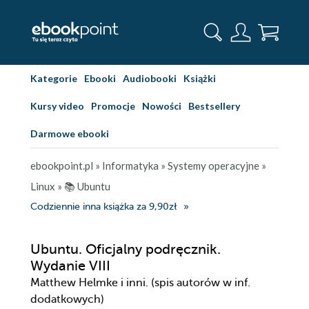
Kategorie
Ebooki
Audiobooki
Książki
Kursy video
Promocje
Nowości
Bestsellery
Darmowe ebooki
ebookpoint.pl
»
Informatyka
»
Systemy operacyjne
»
Linux
»
📚 Ubuntu
Codziennie inna książka za 9,90zł
Ubuntu. Oficjalny podręcznik.
Wydanie VIII
Matthew Helmke i inni. (spis autorów w inf.
dodatkowych)