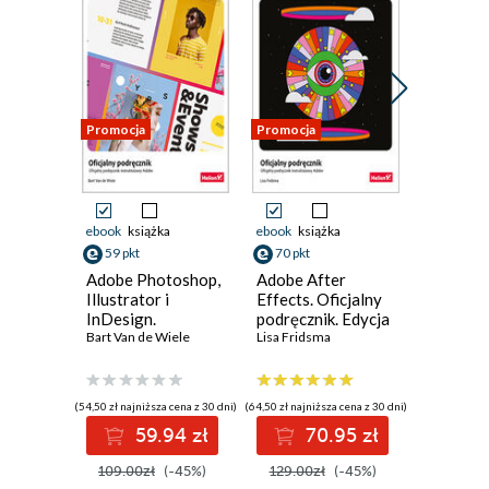
Promocja
Promocja
Promocja
ebook
książka
ebook
książka
ebook
ksi
59 pkt
70 pkt
70 pkt
Adobe Photoshop,
Adobe After
Adobe I
Illustrator i
Effects. Oficjalny
PL. Ofic
InDesign.
podręcznik. Edycja
podręczn
Współdziałanie i
Bart Van de Wiele
2023
Lisa Fridsma
2023
Kelly Anto
przepływ pracy.
Oficjalny
podręcznik
(54,50 zł najniższa cena z 30 dni)
(64,50 zł najniższa cena z 30 dni)
(64,50 zł najni
59.94 zł
70.95 zł
7
109.00zł
(-45%)
129.00zł
(-45%)
129.00z