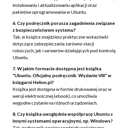
Kończenie instalacji (83)
instalowaniu i aktualizowaniu aplikacji oraz
pakietów oprogramowania w Ubuntu.
Podsumowanie (83)
Rozdział 3. Używanie Ubuntu na komputerach
6. Czy podręcznik porusza zagadnienia związane
biurkowych (85)
z bezpieczeństwem systemu?
Unity - wprowadzenie (87)
Tak, w książce znajdziesz praktyczne wskazówki
dotyczące zabezpieczania zarówno stacji
Wyszukiwanie i uruchamianie aplikacji za
roboczych, jak i serwerów działających pod kontrolą
pomocą Launchera (88)
Ubuntu.
Launcher - pozostałe ikony (89)
Jak używać okien programów? (91)
7. W jakim formacie dostępna jest książka
Zarządzanie plikami i katalogami (92)
"Ubuntu. Oficjalny podręcznik. Wydanie VIII" w
Dodawanie kolejnych użytkowników
księgarni Helion.pl?
(93)
Książka jest dostępna w formie drukowanej oraz w
Obszar powiadamiania (95)
wersji elektronicznej (ebook), co umożliwia
Używanie aplikacji (97)
wygodne czytanie na różnych urządzeniach.
Przeglądanie internetu za pomocą
8. Czy książka uwzględnia współpracę Ubuntu z
Firefoksa (98)
innymi systemami operacyjnymi, np. Windows?
Tworzenie dokumentów za pomocą
Tak, podręcznik zawiera rozdziały poświęcone