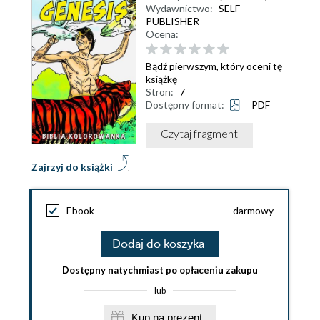
Wydawnictwo:
SELF-
PUBLISHER
Ocena:
Bądź pierwszym, który oceni tę
książkę
Stron:
7
Dostępny format:
PDF
Czytaj fragment
Zajrzyj do książki
Ebook
darmowy
Dodaj do koszyka
Dostępny natychmiast po opłaceniu zakupu
lub
Kup na prezent