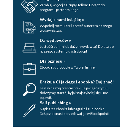
Zarabiaj więcej z Grupą Helion! Dołącz do
programu partnerskiego.
Wydaj z nami książkę »
Wypełnij formularz i zostań autorem naszego
wydawnictwa.
Da wydawców »
Jesteś średnim lub dużym wydawcą? Dołącz do
naszego systemu dystrybucji!
Dla biznesu »
Ebooki i audiobooki w Twojej firmie.
Brakuje Ci jakiegoś ebooka? Daj znać!
Jeśli w naszej ofercie brakuje jakiegoś tytulu,
dołożymy starań, by jak najszybciej się u nas
pojawił.
Self publishing »
Napisałeś ebooka lub nagrałeś audibook?
Dołącz do nas i sprzedawaj go w Ebookpoint!