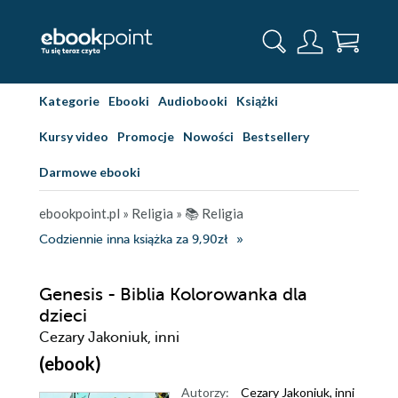
Kategorie
Ebooki
Audiobooki
Książki
Kursy video
Promocje
Nowości
Bestsellery
Darmowe ebooki
ebookpoint.pl
»
Religia
»
📚 Religia
Codziennie inna książka za 9,90zł
Genesis - Biblia Kolorowanka dla
dzieci
Cezary Jakoniuk, inni
(ebook)
Autorzy:
Cezary Jakoniuk
,
inni