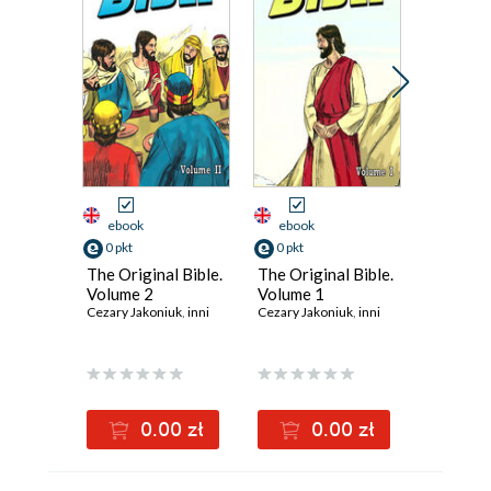
ebook
ebook
ebook
0 pkt
0 pkt
2 pkt
The Original Bible.
The Original Bible.
Mesjasz
Volume 2
Volume 1
Chrustus
Cezary Jakoniuk
,
inni
Cezary Jakoniuk
,
inni
Cezary Ja
0.00 zł
0.00 zł
2