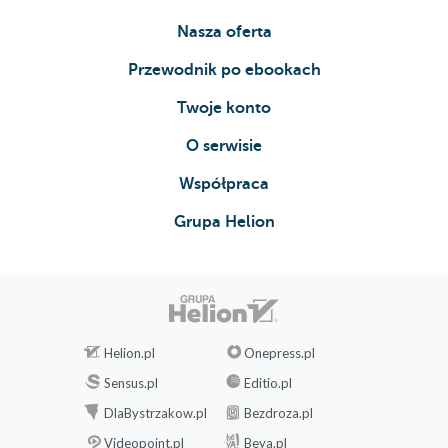
Nasza oferta
Przewodnik po ebookach
Twoje konto
O serwisie
Współpraca
Grupa Helion
Helion.pl
Onepress.pl
Sensus.pl
Editio.pl
DlaBystrzakow.pl
Bezdroza.pl
Videopoint.pl
Beya.pl