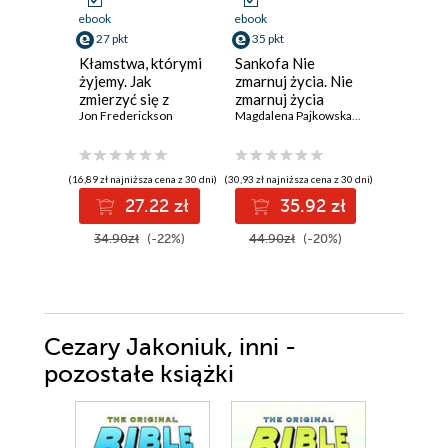
ebook
ebook
ebook
27 pkt
35 pkt
40 pkt
Kłamstwa, którymi
Sankofa Nie
Bóg uma
żyjemy. Jak
zmarnuj życia. Nie
Dlaczeg
zmierzyć się z
zmarnuj życia
odchodz
prawdą,
Jon Frederickson
Magdalena Pajkowska
,
Tomasz Gaj OP
religii
Michał Jęd
zaakceptować
siebie i zmienić
swoje życie
(16,89 zł najniższa cena z 30 dni)
(30,93 zł najniższa cena z 30 dni)
(37,28 zł najni
Wydania II
27.22 zł
35.92 zł
4
34.90zł
(-22%)
44.90zł
(-20%)
44.99z
Cezary Jakoniuk, inni -
pozostałe książki