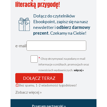
literacką przygodę!
Dołącz do czytelników
Ebookpoint, zapisz się na nasz
newsletter i
odbierz darmowy
prezent
. Czekamy na Ciebie!
e-mail
*
Chcę otrzymywać na podany e-mail
informacje o zniżkach, promocjach oraz
nowościach wydawniczych.
więcej »
DOŁĄCZ TERAZ
Bez spamu, 1-2 wiadomości tygodniowo!
Zobacz więcej »
Program partnerski »