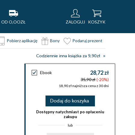
OD O,OOZŁ
ZALOGUJ
KOSZYK
Pobierz aplikację
Bony
Podaruj prezent
Codziennie inna książka za 9,90zł
28,72 zł
Ebook
35,90 zł
(-20%)
18,90 zł najniższa cena z 30 dni
Dodaj do koszyka
Dostępny natychmiast po opłaceniu
zakupu
lub