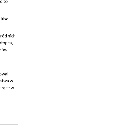
bo to
niów
śród nich
hłopca,
brów
owali
ństwa w
yczące w