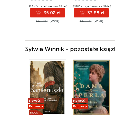
(34,57 zł najniższa cena z 30 dni)
(33,88 zł najniższa cena z 30 dni)
35.02 zł
33.88 zł
44.90zł
(-22%)
44.00zł
(-23%)
Sylwia Winnik - pozostałe książ
Nowość
Nowość
Promocja
Promocja