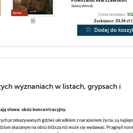
Sylwia Winnik
Cena zestawu:
102
Zyskujesz: 33.34 zł 
Dodaj do koszy
łych wyznaniach w listach, grypsach i
adają słowa: obóz koncentracyjny.
i tych przekazywanych gdzieś ukradkiem z narażeniem życia, są najle
ludziom skazanym na obóz bliższa niż może się wydawać. Pragnęli nor