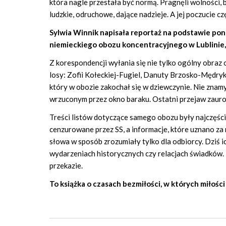
która nagle przestała być normą. Pragnęli wolności, b
ludzkie, odruchowe, dające nadzieje. A jej poczucie c
Sylwia Winnik napisała reportaż na podstawie pon
niemieckiego obozu koncentracyjnego w Lublinie
Z korespondencji wyłania się nie tylko ogólny obraz 
losy: Zofii Kołeckiej-Fugiel, Danuty Brzosko-Mędryk,
który w obozie zakochał się w dziewczynie. Nie znam
wrzuconym przez okno baraku. Ostatni przejaw zauro
Treści listów dotyczące samego obozu były najczęści
cenzurowane przez SS, a informacje, które uznano z
słowa w sposób zrozumiały tylko dla odbiorcy. Dziś 
wydarzeniach historycznych czy relacjach świadków. T
przekazie.
To książka o czasach bezmiłości, w których miłośc