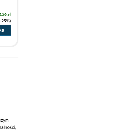
.36 zł
(-25%)
ka
pszym
malności,