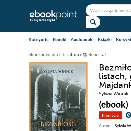
Kategorie
Ebooki
Audiobooki
Książki
Kursy v
ebookpoint.pl
»
Literatura
»
📚 Reportaż
Bezmiło
listach
Majdan
Sylwia Winnik
(ebook)
Promocja
Autor:
Sylwia W