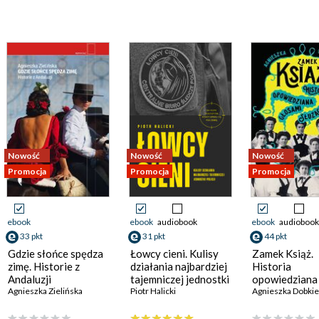
Nowość
Nowość
Nowość
Promocja
Promocja
Promocja
ebook
ebook
audiobook
ebook
audiobook
33 pkt
31 pkt
44 pkt
Gdzie słońce spędza
Łowcy cieni. Kulisy
Zamek Książ.
zimę. Historie z
działania najbardziej
Historia
Andaluzji
tajemniczej jednostki
opowiedziana
Agnieszka Zielińska
policji
Piotr Halicki
głosami służą
Agnieszka Dobki