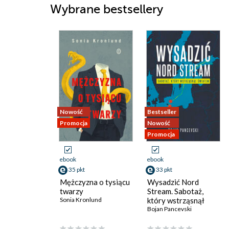
Wybrane bestsellery
Nowość
Bestseller
Promocja
Nowość
Promocja
ebook
ebook
35 pkt
33 pkt
Mężczyzna o tysiącu
Wysadzić Nord
twarzy
Stream. Sabotaż,
Sonia Kronlund
który wstrząsnął
światem
Bojan Pancevski