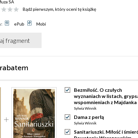
uza SA
Bądź pierwszym, który oceni tę książkę
y:
ePub
Mobi
aj fragment
 rabatem
Bezmiłość. O czułych
wyznaniach w listach, gryps
wspomnieniach z Majdanka
Sylwia Winnik
Dama z perłą
Sylwia Winnik
Sanitariuszki. Miłość i śmier
Powstaniu Warszawskim