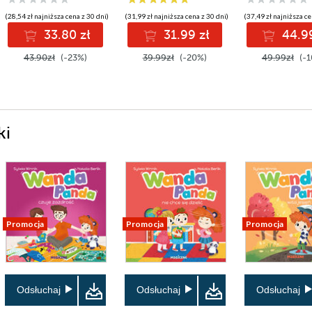
(28,54 zł najniższa cena z 30 dni)
(31,99 zł najniższa cena z 30 dni)
(37,49 zł najniższa ce
33.80 zł
31.99 zł
44.99
43.90zł
(-23%)
39.99zł
(-20%)
49.99zł
(-1
ki
Promocja
Promocja
Promocja
Odsłuchaj
Odsłuchaj
Odsłuchaj