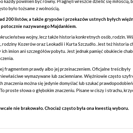
o każdy powinien być równy. Pragnęli wreszcie dzielić się miłością, 
zęsto było tożsame z wolnością.
ad 200 listów, a także grypsów i przekazów ustnych byłych więź
, potocznie nazywanego Majdankiem.
okrucieństwa wojny, lecz także historia konkretnych osób, rodzin. W
 rodziny Kozerów oraz Leokadii i Kurta Szczudło. Jest też historia c
y ich imion ani szczegółów pobytu. Jest jednak pamięć obukiecie cha
czenia.
ej fragmentem prawdy albo jej przeinaczeniem. Oficjalne treścibyły
a niewłaściwe wymazywane lub zaciemniane. Więźniowie często szyfr
ich znaczenia można się jedynie domyślać lub szukać prawdopodobie
o proste słowa o głębokim znaczeniu. Pisane w ciszy i strachu, krz
i wcale nie brakowało. Chociaż często była ona kwestią wyboru.