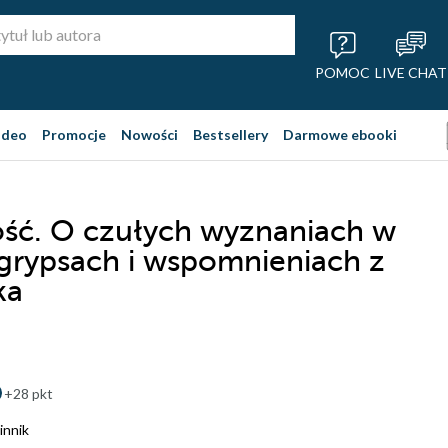
POMOC
LIVE CHAT
ideo
Promocje
Nowości
Bestsellery
Darmowe ebooki
ść. O czułych wyznaniach w
, grypsach i wspomnieniach z
ka
+28 pkt
innik