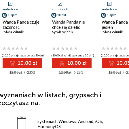
audiobook
audiobook
audiobook
10 pkt
10 pkt
10 pkt
Wanda Panda czuje
Wanda Panda nie
Wanda Panda 
zazdrość
chce się dzielić
jesień
Sylwia Winnik
Sylwia Winnik
Sylwia Winnik
(10,00 zł najniższa cena z 30 dni)
(10,00 zł najniższa cena z 30 dni)
(10,00 zł najniższa ce
10.00 zł
10.00 zł
10.03
12.99zł
(-23%)
12.99zł
(-23%)
12.99zł
(-2
yznaniach w listach, grypsach i
zeczytasz na:
systemach Windows, Android, iOS,
HarmonyOS