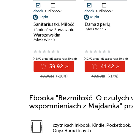
ebook
audiobook
ebook
audiobook
39 pkt
41 pkt
Sanitariuszki. Miłość
Dama z perłą
i śmierć w Powstaniu
Sylwia Winnik
Warszawskim
Sylwia Winnik
(49,90 zł najniższa cena z 30 dni)
(40,92 zł najniższa cena z 30 dni)
39.92 zł
41.42 zł
49.90zł
(-20%)
49.90zł
(-17%)
Ebooka
"Bezmiłość. O czułych w
wspomnieniach z Majdanka"
pr
czytnikach Inkbook, Kindle, Pocketbook,
Onyx Boox i innych