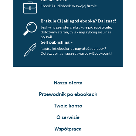
Ebooki i audiobooki w Twojej firmie.
Brakuje Ci jakiegoś ebooka? Daj znać!
Jeśli w naszej ofercie brakuje jakiegoś tytulu,
dołożymy starań, by jak najszybciej się u nas
pojawił.
Self publishing »
Napisałeś ebooka lub nagrałeś audibook?
Dołącz do nas i sprzedawaj go w Ebookpoint!
Nasza oferta
Przewodnik po ebookach
Twoje konto
O serwisie
Współpraca