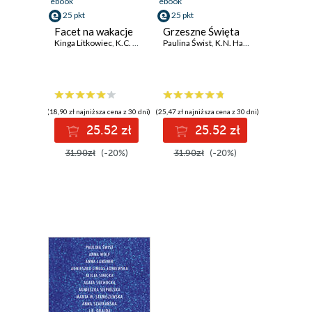
ebook
ebook
25 pkt
25 pkt
Facet na wakacje
Grzeszne Święta
Kinga Litkowiec
,
K.C. Hiddenstorm
Paulina Świst
,
Paulina Świst
,
K.N. Haner
,
Magdalena Winnick
,
Anna Wolf
,
Ki
(18,90 zł najniższa cena z 30 dni)
(25,47 zł najniższa cena z 30 dni)
25.52 zł
25.52 zł
31.90zł
(-20%)
31.90zł
(-20%)