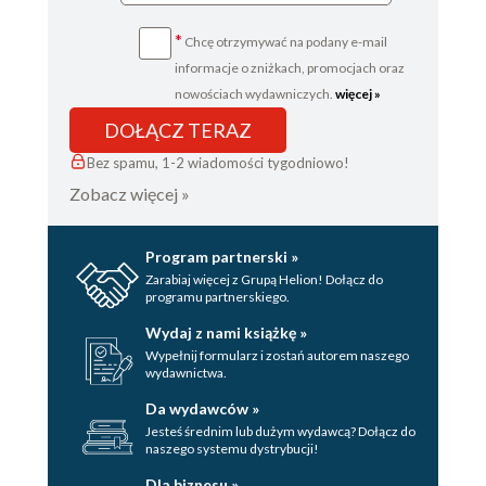
*
Chcę otrzymywać na podany e-mail
informacje o zniżkach, promocjach oraz
nowościach wydawniczych.
więcej »
DOŁĄCZ TERAZ
Bez spamu, 1-2 wiadomości tygodniowo!
Zobacz więcej »
Program partnerski »
Zarabiaj więcej z Grupą Helion! Dołącz do
programu partnerskiego.
Wydaj z nami książkę »
Wypełnij formularz i zostań autorem naszego
wydawnictwa.
Da wydawców »
Jesteś średnim lub dużym wydawcą? Dołącz do
naszego systemu dystrybucji!
Dla biznesu »