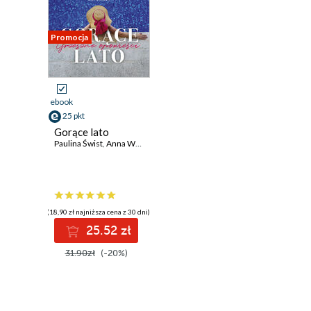
Promocja
ebook
25 pkt
Gorące lato
Paulina Świst
,
Anna Wolf
,
Anna Langner
,
Agnieszka Lingas-Łoniewska
(18,90 zł najniższa cena z 30 dni)
25.52 zł
31.90zł
(-20%)