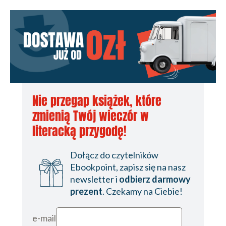
Nie przegap książek, które
zmienią Twój wieczór w
literacką przygodę!
Dołącz do czytelników
Ebookpoint, zapisz się na nasz
newsletter i
odbierz darmowy
prezent
. Czekamy na Ciebie!
e-mail