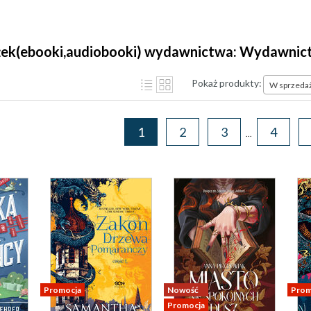
jest wydawnictwo SQN. Wszyscy działamy z pa
literaturę za warunek ciągłego istnienia kultury
ążek(ebooki,audiobooki) wydawnictwa: Wydawni
Pokaż produkty:
W sprzeda
1
2
3
4
...
Promocja
Nowość
Prom
Promocja