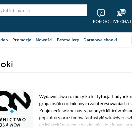
POMOC
LIVE CHAT
ideo
Promocje
Nowości
Bestsellery
Darmowe ebooki
oki
Wydawnictwo to nie tylko instytucja, budynek,
grupa osób o odmiennych zainteresowaniach i sp
Znajdziecie wśród nas zapalonych kibiców piłk
popkultury oraz fanów fantastyki w każdym kszt
do książek i marzenie o dzieleniu się z innymi p
dzierży swoją własną cegiełkę – budujemy zwart