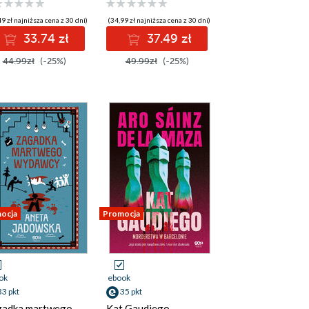
9 zł najniższa cena z 30 dni)
(34,99 zł najniższa cena z 30 dni)
33.74 zł
37.49 zł
44.99zł
(-25%)
49.99zł
(-25%)
ocja
Promocja
ok
ebook
33 pkt
35 pkt
gadka martwego
Kat Gaudiego.