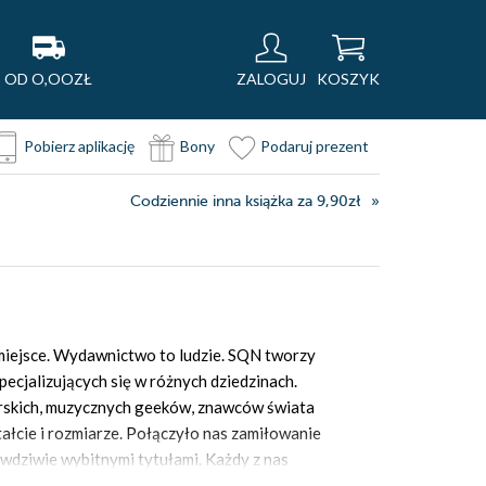
OD O,OOZŁ
ZALOGUJ
KOSZYK
Pobierz aplikację
Bony
Podaruj prezent
Codziennie inna książka za 9,90zł
 miejsce. Wydawnictwo to ludzie. SQN tworzy
ecjalizujących się w różnych dziedzinach.
arskich, muzycznych geeków, znawców świata
ałcie i rozmiarze. Połączyło nas zamiłowanie
rawdziwie wybitnymi tytułami. Każdy z nas
ą i niezaprzeczalnie mocną konstrukcję, jaką