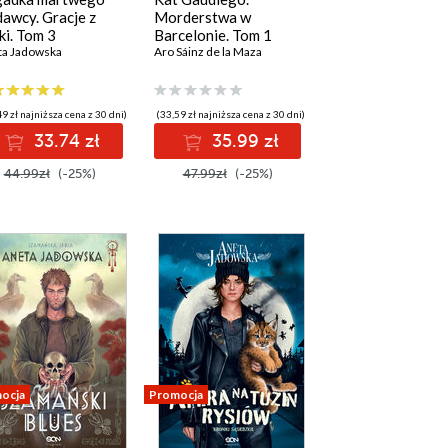
awcy. Gracje z
Morderstwa w
ki. Tom 3
Barcelonie. Tom 1
ta Jadowska
Aro Sáinz de la Maza
9 zł najniższa cena z 30 dni)
(33,59 zł najniższa cena z 30 dni)
33.74 zł
35.99 zł
44.99zł
(-25%)
47.99zł
(-25%)
ocja
Promocja