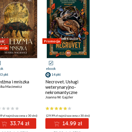
ość
Promocja
ocja
ok
ebook
33 pkt
14 pkt
dźma i mniszka
Necrovet. Usługi
ika Maciewicz
weterynaryjno-
nekromantyczne
Joanna W. Gajzler
9 zł najniższa cena z 30 dni)
(29,99 zł najniższa cena z 30 dni)
33.74 zł
14.99 zł