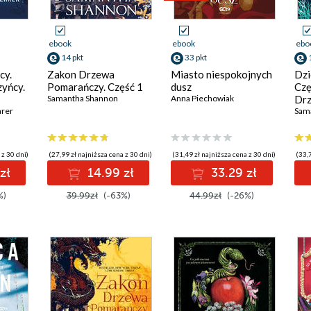
ebook
ebook
ebo
14 pkt
33 pkt
cy.
Zakon Drzewa
Miasto niespokojnych
Dzi
zyńcy.
Pomarańczy. Część 1
dusz
Czę
Samantha Shannon
Anna Piechowiak
Drz
hrer
Tom
Sam
 z 30 dni)
(27,99 zł najniższa cena z 30 dni)
(31,49 zł najniższa cena z 30 dni)
(33,7
zł
14.99 zł
33.29 zł
%)
39.99zł
(-63%)
44.99zł
(-26%)