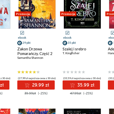
Promocja
Promocja
Prom
ebook
ebook
ebo
29 pkt
35 pkt
Zakon Drzewa
Szalej i srebro
Ade
Pomarańczy. Część 2
T. Kingfisher
Han
Samantha Shannon
 z 30 dni)
(27,99 zł najniższa cena z 30 dni)
(33,59 zł najniższa cena z 30 dni)
(33,2
zł
29.99 zł
35.99 zł
%)
39.99zł
(-25%)
47.99zł
(-25%)