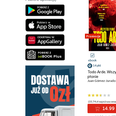
W cieniu dnia
Wydarzyło się naprawdę
Promocja
ebook
14 pkt
Todo Arde. Wsz
płonie
Juan Gómez-Jurado
(33,74 zł najniższa cena
14.99 