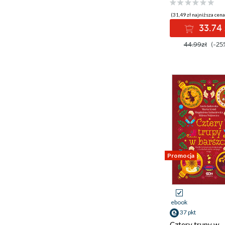
(31,49 zł najniższa cena
33.74 
44.99zł
(-25
Promocja
ebook
37 pkt
Cztery trupy w