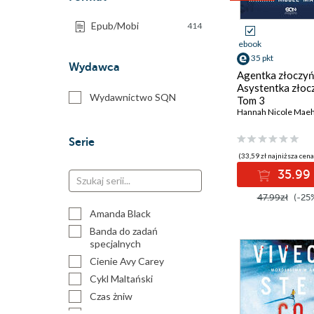
Epub/Mobi
414
ebook
35 pkt
Wydawca
Agentka złoczyń
Asystentka złoc
Wydawnictwo SQN
Tom 3
Hannah Nicole Mae
Serie
(33,59 zł najniższa cena
35.99 
47.99zł
(-25
Amanda Black
Banda do zadań
specjalnych
Cienie Avy Carey
Cykl Maltański
Czas żniw
Diabelska sukcesja