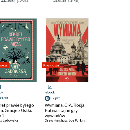
44.99zł
(-25%)
39.99zł
(-63%)
ocja
Promocja
ok
ebook
33 pkt
37 pkt
ret prawie byłego
Wymiana. CIA, Rosja
a. Gracje z Ustki.
Putina i tajne gry
 2
wywiadów
ta Jadowska
Drew Hinshaw
,
Joe Parkinson