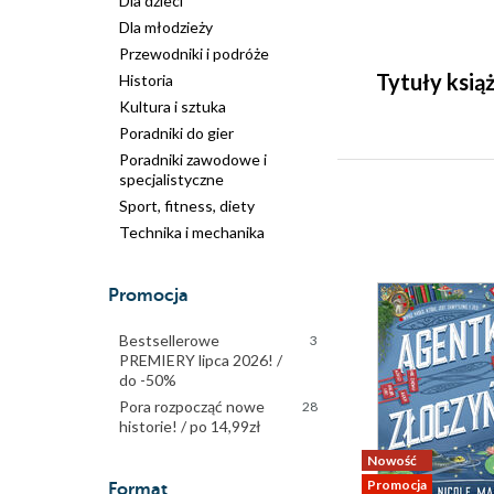
Dla dzieci
Dla młodzieży
Przewodniki i podróże
Tytuły ksi
Historia
Kultura i sztuka
Poradniki do gier
Poradniki zawodowe i
specjalistyczne
Sport, fitness, diety
Technika i mechanika
Promocja
Bestsellerowe
3
PREMIERY lipca 2026! /
do -50%
Pora rozpocząć nowe
28
historie! / po 14,99zł
Nowość
Promocja
Format