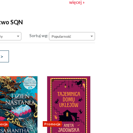
więcej »
sją i zaangażowaniem, ponieważ uważamy
 – warunek sine qua non.
ctwo SQN
Popularność
Sortuj wg:
ży
Popularność
>
ocja
Promocja