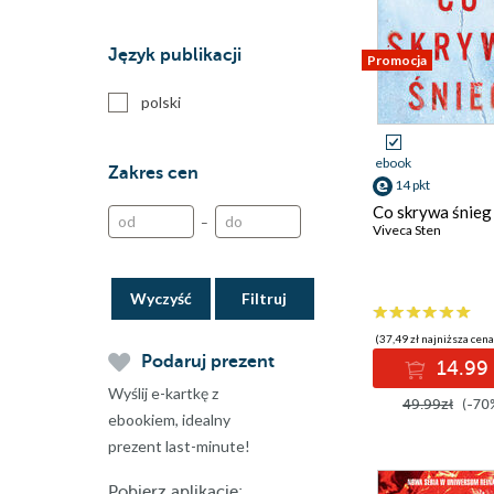
Drużyna do zadań
specjalnych
Język publikacji
Promocja
Głowa rodziny
Hell's Belles
polski
Kłamca
Komisarz Bondys
ebook
Zakres cen
Korzenie chaosu
14 pkt
Co skrywa śnieg
Maggie Nieśmiertelna
–
Viveca Sten
Morderstwa w Are
Morderstwa w Barcelonie
Mroki Podlasia
Wyczyść
Nigdybyt
(37,49 zł najniższa cena
Saga Księżycowa
Podaruj prezent
14.99 
Sali Półtoraucha
Wyślij e-kartkę z
Seria z Antonią Scott
49.99zł
(-70
ebookiem, idealny
Tappi
prezent last-minute!
Todo Arde
W Borach
Pobierz aplikację: