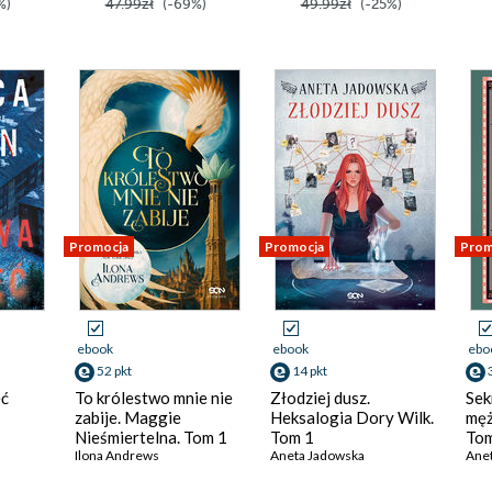
%)
47.99zł
(-69%)
49.99zł
(-25%)
Promocja
Promocja
Prom
ebook
ebook
ebo
52 pkt
14 pkt
ęć
To królestwo mnie nie
Złodziej dusz.
Sek
zabije. Maggie
Heksalogia Dory Wilk.
męż
Nieśmiertelna. Tom 1
Tom 1
Tom
Ilona Andrews
Aneta Jadowska
Ane