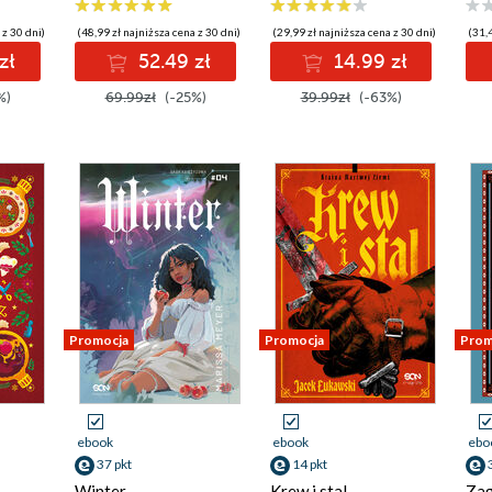
 z 30 dni)
(48,99 zł najniższa cena z 30 dni)
(29,99 zł najniższa cena z 30 dni)
(31,4
zł
52.49 zł
14.99 zł
%)
69.99zł
(-25%)
39.99zł
(-63%)
Promocja
Promocja
Prom
ebook
ebook
ebo
37 pkt
14 pkt
Winter
Krew i stal
Za