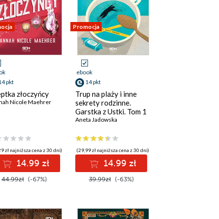
ocja
Promocja
ok
ebook
14 pkt
14 pkt
ptka złoczyńcy
Trup na plaży i inne
nah Nicole Maehrer
sekrety rodzinne.
Garstka z Ustki. Tom 1
Aneta Jadowska
9 zł najniższa cena z 30 dni)
(29,99 zł najniższa cena z 30 dni)
14.99 zł
14.99 zł
44.99zł
(-67%)
39.99zł
(-63%)