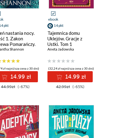
ok
ebook
14 pkt
14 pkt
eń nastania nocy.
Tajemnica domu
ść 1. Zakon
Uklejów. Gracje z
ewa Pomarańczy.
Ustki. Tom 1
 0.1
antha Shannon
Aneta Jadowska
4 zł najniższa cena z 30 dni)
(32,24 zł najniższa cena z 30 dni)
14.99 zł
14.99 zł
44.99zł
(-67%)
42.99zł
(-65%)