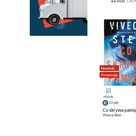
44.99zł
(-67
Nowość
Promocja
ebook
33 pkt
Co skrywa pami
Viveca Sten