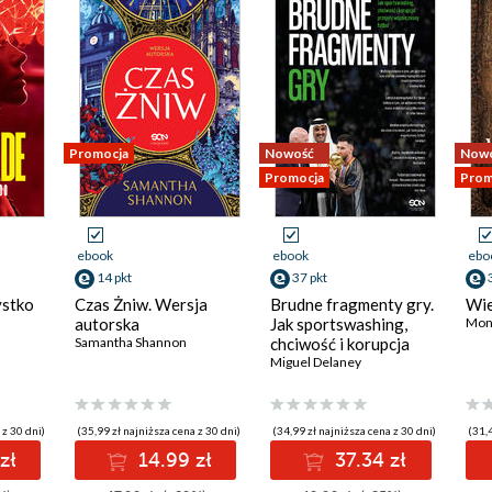
Promocja
Nowość
Now
Promocja
Prom
ebook
ebook
ebo
14 pkt
37 pkt
ystko
Czas Żniw. Wersja
Brudne fragmenty gry.
Wie
autorska
Jak sportswashing,
Mon
Samantha Shannon
chciwość i korupcja
przejęły współczesny
Miguel Delaney
futbol
 z 30 dni)
(35,99 zł najniższa cena z 30 dni)
(34,99 zł najniższa cena z 30 dni)
(31,4
zł
14.99 zł
37.34 zł