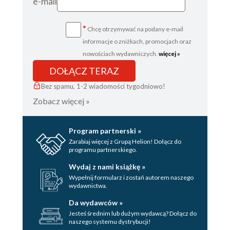
e-mail
Rozdział 47
Rozdział 48
*
Chcę otrzymywać na podany e-mail
Rozdział 49
informacje o zniżkach, promocjach oraz
Rozdział 50
nowościach wydawniczych.
więcej »
Rozdział 51
Rozdział 52
DOŁĄCZ TERAZ
Epilog
Bez spamu, 1-2 wiadomości tygodniowo!
Zobacz więcej »
Posłowie
Strona redakcyjna
Program partnerski »
Zarabiaj więcej z Grupą Helion! Dołącz do
programu partnerskiego.
Wydaj z nami książkę »
Wypełnij formularz i zostań autorem naszego
wydawnictwa.
Da wydawców »
Jesteś średnim lub dużym wydawcą? Dołącz do
naszego systemu dystrybucji!