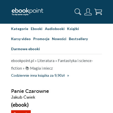
Kategorie
Ebooki
Audiobooki
Książki
Kursy video
Promocje
Nowości
Bestsellery
Darmowe ebooki
ebookpoint.pl
»
Literatura
»
Fantastyka i science-
fiction
»
📚 Magia i miecz
Codziennie inna książka za 9,90zł
Panie Czarowne
Jakub Ćwiek
(ebook)