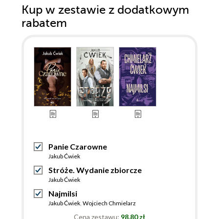
Kup w zestawie z dodatkowym
rabatem
Panie Czarowne
Jakub Ćwiek
Stróże. Wydanie zbiorcze
Jakub Ćwiek
Najmilsi
Jakub Ćwiek
,
Wojciech Chmielarz
Cena zestawu:
98.80 zł