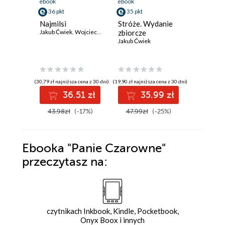
ebook
ebook
ebook
36 pkt
35 pkt
33 pkt
Najmilsi
Stróże. Wydanie
To po di
Jakub Ćwiek
,
Wojciech Chmielarz
zbiorcze
Jakub Ćwi
Jakub Ćwiek
(30,79 zł najniższa cena z 30 dni)
(19,90 zł najniższa cena z 30 dni)
(31,49 zł najni
36.51 zł
35.99 zł
3
43.98zł
(-17%)
47.99zł
(-25%)
44.99z
Ebooka
"Panie Czarowne"
przeczytasz na:
czytnikach Inkbook, Kindle, Pocketbook,
Onyx Boox i innych