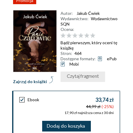
Promocja
Autor:
Jakub Ćwiek
Wydawnictwo:
Wydawnictwo
SQN
Ocena:
Bądź pierwszym, który oceni tę
książkę
Stron:
464
Dostępne formaty:
ePub
Mobi
Czytaj fragment
Zajrzyj do książki
33,74 zł
Ebook
44,99 zł
(-25%)
17,90 zł najniższa cena z 30 dni
Dodaj do koszyka