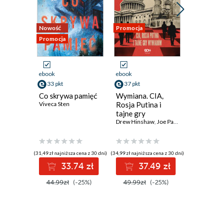
Rozdział 14
Rozdział 15
Rozdział 16
Nowość
Promocja
Promocja
Promocja
Część druga
Rozdział 17
Rozdział 18
ebook
ebook
ebook
Rozdział 19
33 pkt
37 pkt
35 pkt
Rozdział 20
Co skrywa pamięć
Wymiana. CIA,
Stawka w
Viveca Sten
Rosja Putina i
futbol. 
Rozdział 21
tajne gry
piłkarsk
Rozdział 22
wywiadów
Drew Hinshaw
,
Joe Parkinson
polityce,
Joey D’Ur
Rozdział 23
pieniądz
władzy?
Rozdział 24
(31,49 zł najniższa cena z 30 dni)
(34,99 zł najniższa cena z 30 dni)
(33,59 zł najni
Część trzecia
33.74 zł
37.49 zł
3
Rozdział 25
Rozdział 26
44.99zł
(-25%)
49.99zł
(-25%)
47.99z
Rozdział 27
Rozdział 28
Rozdział 29