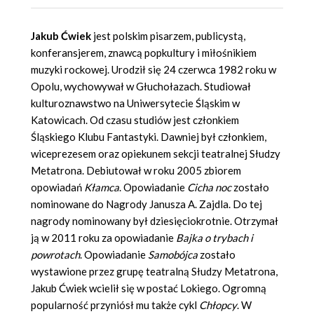
Jakub Ćwiek
jest polskim pisarzem, publicystą,
konferansjerem, znawcą popkultury i miłośnikiem
muzyki rockowej. Urodził się 24 czerwca 1982 roku w
Opolu, wychowywał w Głuchołazach. Studiował
kulturoznawstwo na Uniwersytecie Śląskim w
Katowicach. Od czasu studiów jest członkiem
Śląskiego Klubu Fantastyki. Dawniej był członkiem,
wiceprezesem oraz opiekunem sekcji teatralnej Słudzy
Metatrona. Debiutował w roku 2005 zbiorem
opowiadań
Kłamca
. Opowiadanie
Cicha noc
zostało
nominowane do Nagrody Janusza A. Zajdla. Do tej
nagrody nominowany był dziesięciokrotnie. Otrzymał
ją w 2011 roku za opowiadanie
Bajka o trybach i
powrotach
. Opowiadanie
Samobójca
zostało
wystawione przez grupę teatralną Słudzy Metatrona,
Jakub Ćwiek wcielił się w postać Lokiego. Ogromną
popularność przyniósł mu także cykl
Chłopcy
. W