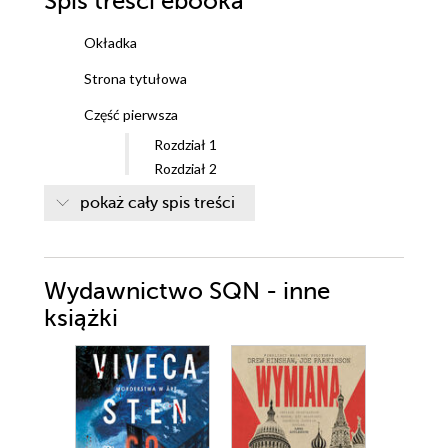
Spis treści
ebooka
Okładka
Strona tytułowa
Część pierwsza
Rozdział 1
Rozdział 2
Rozdział 3
pokaż cały spis treści
Rozdział 4
Rozdział 5
Rozdział 6
Wydawnictwo SQN - inne
Rozdział 7
Rozdział 8
książki
Rozdział 9
Rozdział 10
Rozdział 11
Rozdział 12
Rozdział 13