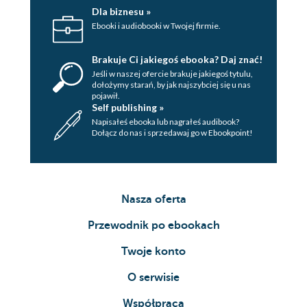
Dla biznesu »
Ebooki i audiobooki w Twojej firmie.
Brakuje Ci jakiegoś ebooka? Daj znać!
Jeśli w naszej ofercie brakuje jakiegoś tytulu,
dołożymy starań, by jak najszybciej się u nas
pojawił.
Self publishing »
Napisałeś ebooka lub nagrałeś audibook?
Dołącz do nas i sprzedawaj go w Ebookpoint!
Nasza oferta
Przewodnik po ebookach
Twoje konto
O serwisie
Współpraca