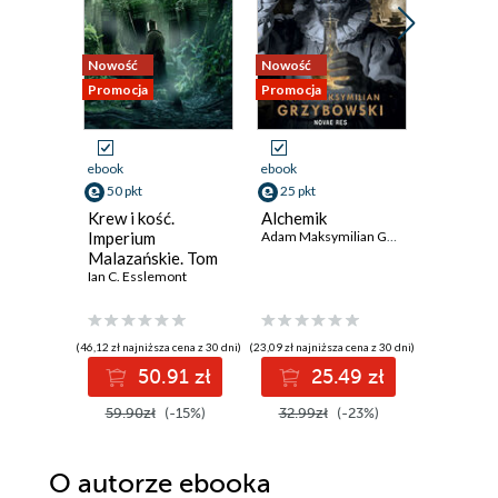
Nowość
Nowość
Nowość
Promocja
Promocja
Promocja
ebook
ebook
ebook
50 pkt
25 pkt
35 pkt
Krew i kość.
Alchemik
Agentka
Imperium
Adam Maksymilian Grzybowski
złoczyńc
Malazańskie. Tom
Asysten
5
Ian C. Esslemont
złoczyńc
(46,12 zł najniższa cena z 30 dni)
(23,09 zł najniższa cena z 30 dni)
(33,59 zł najni
50.91 zł
25.49 zł
3
59.90zł
(-15%)
32.99zł
(-23%)
47.99z
O autorze
ebooka