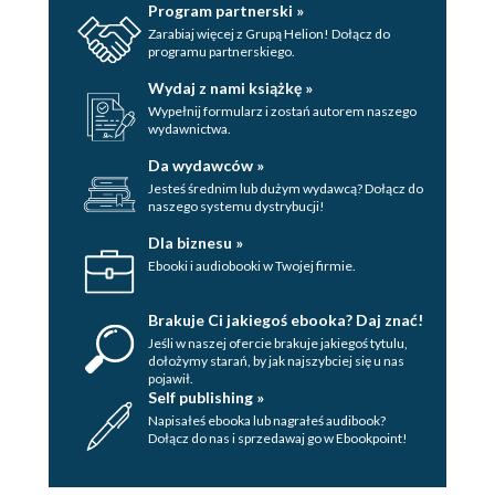
Program partnerski »
Zarabiaj więcej z Grupą Helion! Dołącz do
programu partnerskiego.
Wydaj z nami książkę »
Wypełnij formularz i zostań autorem naszego
wydawnictwa.
Da wydawców »
Jesteś średnim lub dużym wydawcą? Dołącz do
naszego systemu dystrybucji!
Dla biznesu »
Ebooki i audiobooki w Twojej firmie.
Brakuje Ci jakiegoś ebooka? Daj znać!
Jeśli w naszej ofercie brakuje jakiegoś tytulu,
dołożymy starań, by jak najszybciej się u nas
pojawił.
Self publishing »
Napisałeś ebooka lub nagrałeś audibook?
Dołącz do nas i sprzedawaj go w Ebookpoint!