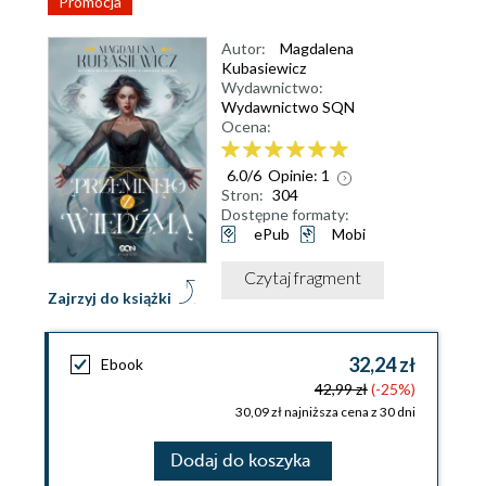
Promocja
Autor:
Magdalena
Kubasiewicz
Wydawnictwo:
Wydawnictwo SQN
Ocena:
6.0
/
6
Opinie:
1
Stron:
304
Dostępne formaty:
ePub
Mobi
Czytaj fragment
Zajrzyj do książki
32,24 zł
Ebook
42,99 zł
(-25%)
30,09 zł najniższa cena z 30 dni
Dodaj do koszyka