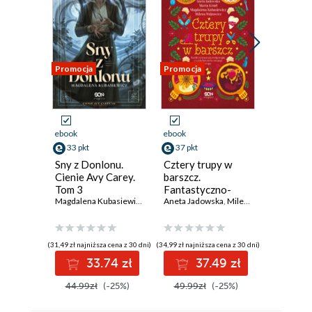
Promocja
Promocja
Promocja
ebook
ebook
ebook
33 pkt
37 pkt
33 pkt
Sny z Donlonu.
Cztery trupy w
Czarodzi
Cienie Avy Carey.
barszcz.
ulicy Bra
Tom 3
Fantastyczno-
Magdalena Kubasiewicz
kryminalna
Aneta Jadowska
,
Milena Wójtowicz
,
Mar
antologia
świąteczna
(31,49 zł najniższa cena z 30 dni)
(34,99 zł najniższa cena z 30 dni)
(26,99 zł najni
33.74 zł
37.49 zł
3
44.99zł
(-25%)
49.99zł
(-25%)
44.99z