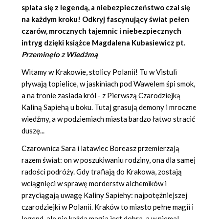
splata się z legendą, a niebezpieczeństwo czai się
na każdym kroku! Odkryj fascynujący świat pełen
czarów, mrocznych tajemnic i niebezpiecznych
intryg dzięki książce
Magdalena Kubasiewicz
pt.
Przeminęło z Wiedźmą
Witamy w Krakowie, stolicy Polanii! Tu w Vistuli
pływają topielice, w jaskiniach pod Wawelem śpi smok,
a na tronie zasiada król - z Pierwszą Czarodziejką
Kaliną Sapiehą u boku. Tutaj grasują demony i mroczne
wiedźmy, a w podziemiach miasta bardzo łatwo stracić
duszę...
Czarownica Sara i latawiec Boreasz przemierzają
razem świat: on w poszukiwaniu rodziny, ona dla samej
radości podróży. Gdy trafiają do Krakowa, zostają
wciągnięci w sprawę morderstw alchemików i
przyciągają uwagę Kaliny Sapiehy: najpotężniejszej
czarodziejki w Polanii. Kraków to miasto pełne magii i
legend, ale nie każda magia jest dobra, a w niemal