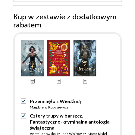
Kup w zestawie z dodatkowym
rabatem
Przeminęło z Wiedźmą
Magdalena Kubasiewicz
Cztery trupy w barszcz.
Fantastyczno-kryminalna antologia
świąteczna
Aneta Jadowska
,
Milena Wójtowicz
,
Marta Kisiel
,