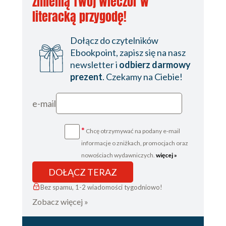
zmienią Twój wieczór w
literacką przygodę!
Dołącz do czytelników
Ebookpoint, zapisz się na nasz
newsletter i
odbierz darmowy
prezent
. Czekamy na Ciebie!
e-mail
*
Chcę otrzymywać na podany e-mail
informacje o zniżkach, promocjach oraz
nowościach wydawniczych.
więcej »
DOŁĄCZ TERAZ
Bez spamu, 1-2 wiadomości tygodniowo!
Zobacz więcej »