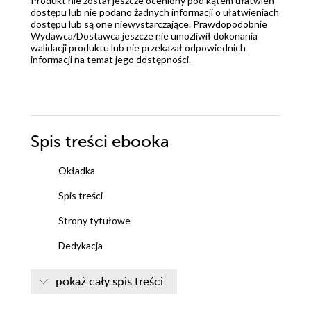
Produkt nie został jeszcze oceniony pod kątem ułatwień
dostępu lub nie podano żadnych informacji o ułatwieniach
dostępu lub są one niewystarczające. Prawdopodobnie
Wydawca/Dostawca jeszcze nie umożliwił dokonania
walidacji produktu lub nie przekazał odpowiednich
informacji na temat jego dostępności.
Spis treści
ebooka
Okładka
Spis treści
Strony tytułowe
Dedykacja
Prolog I. Czarownica pamięta
pokaż cały spis treści
Prolog II. Oczy pełne śniegu