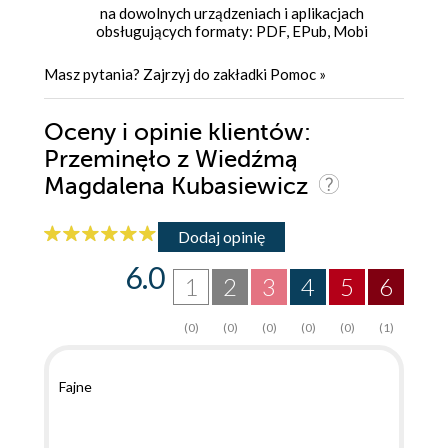
na dowolnych urządzeniach i aplikacjach
obsługujących formaty: PDF, EPub, Mobi
Masz pytania? Zajrzyj do zakładki
Pomoc
»
Oceny i opinie klientów:
Przeminęło z Wiedźmą
Magdalena Kubasiewicz
Dodaj opinię
6.0
1
2
3
4
5
6
(0)
(0)
(0)
(0)
(0)
(1)
Fajne