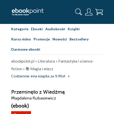
Kategorie
Ebooki
Audiobooki
Książki
Kursy video
Promocje
Nowości
Bestsellery
Darmowe ebooki
ebookpoint.pl
»
Literatura
»
Fantastyka i science-
fiction
»
📚 Magia i miecz
Codziennie inna książka za 9,90zł
Przeminęło z Wiedźmą
Magdalena Kubasiewicz
(ebook)