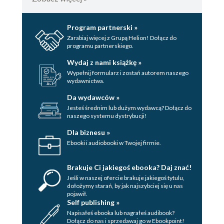
15
16
Program partnerski »
CZĘŚĆ CZWARTA. WYJAŚNIENIA
Zarabiaj więcej z Grupą Helion! Dołącz do
programu partnerskiego.
1
Wydaj z nami książkę »
2
Wypełnij formularz i zostań autorem naszego
3
wydawnictwa.
4
Da wydawców »
5
Jesteś średnim lub dużym wydawcą? Dołącz do
6
naszego systemu dystrybucji!
7
Dla biznesu »
8
Ebooki i audiobooki w Twojej firmie.
9
10
Brakuje Ci jakiegoś ebooka? Daj znać!
11
Jeśli w naszej ofercie brakuje jakiegoś tytulu,
12
dołożymy starań, by jak najszybciej się u nas
pojawił.
13
Self publishing »
14
Napisałeś ebooka lub nagrałeś audibook?
15
Dołącz do nas i sprzedawaj go w Ebookpoint!