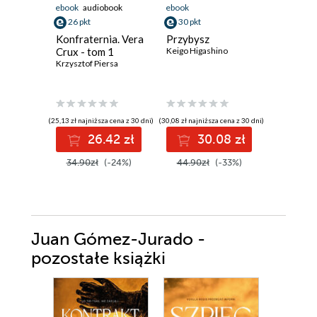
ebook
audiobook
ebook
ebook
aud
26 pkt
30 pkt
42 pkt
Konfraternia. Vera
Przybysz
Cisza, kt
Crux - tom 1
Keigo Higashino
Emilia Sze
Krzysztof Piersa
(25,13 zł najniższa cena z 30 dni)
(30,08 zł najniższa cena z 30 dni)
(34,39 zł najni
26.42 zł
30.08 zł
4
34.90zł
(-24%)
44.90zł
(-33%)
52.90z
Juan Gómez-Jurado -
pozostałe książki