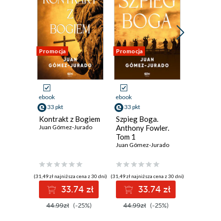
Promocja
Promocja
Promocja
ebook
ebook
ebook
33 pkt
33 pkt
33 pkt
Kontrakt z Bogiem
Szpieg Boga.
Blizna (
Juan Gómez-Jurado
Anthony Fowler.
serialow
Tom 1
Juan Góm
Juan Gómez-Jurado
(31,49 zł najniższa cena z 30 dni)
(31,49 zł najniższa cena z 30 dni)
(31,49 zł najni
33.74 zł
33.74 zł
3
44.99zł
(-25%)
44.99zł
(-25%)
44.99z