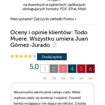
na dowolnych urządzeniach i aplikacjach
obsługujących formaty: PDF, EPub, Mobi
Masz pytania? Zajrzyj do zakładki
Pomoc
»
Oceny i opinie klientów: Todo
Muere. Wszystko umiera Juan
Gómez-Jurado
Dodaj opinię
5.0
1
2
3
4
5
6
(0)
(0)
(0)
(0)
(2)
(0)
Niesamowite zakończenie całego cyklu. Wiele
wątkow udało się domknąć i wyjaśnić. Powieść
bardzo wciągająca i nie dająca się odłożyć. Z każdą