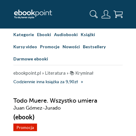
Kategorie
Ebooki
Audiobooki
Książki
Kursy video
Promocje
Nowości
Bestsellery
Darmowe ebooki
ebookpoint.pl
»
Literatura
»
📚 Kryminał
Codziennie inna książka za 9,90zł
Todo Muere. Wszystko umiera
Juan Gómez-Jurado
(ebook)
Promocja