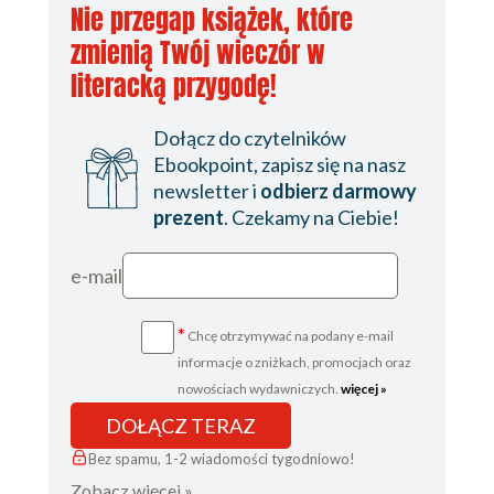
Nie przegap książek, które
1
zmienią Twój wieczór w
2
literacką przygodę!
3
CZĘŚĆ TRZECIA. ODKRYCIA
Dołącz do czytelników
1
Ebookpoint, zapisz się na nasz
2
newsletter i
odbierz darmowy
3
prezent
. Czekamy na Ciebie!
4
5
e-mail
6
7
8
*
Chcę otrzymywać na podany e-mail
9
informacje o zniżkach, promocjach oraz
10
nowościach wydawniczych.
więcej »
11
DOŁĄCZ TERAZ
12
Bez spamu, 1-2 wiadomości tygodniowo!
13
14
Zobacz więcej »