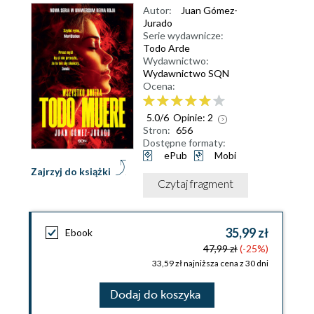
Autor:
Juan Gómez-
Jurado
Serie wydawnicze:
Todo Arde
Wydawnictwo:
Wydawnictwo SQN
Ocena:
5.0
/
6
Opinie:
2
Stron:
656
Dostępne formaty:
ePub
Mobi
Zajrzyj do książki
Czytaj fragment
35,99 zł
Ebook
47,99 zł
(-25%)
33,59 zł najniższa cena z 30 dni
Dodaj do koszyka