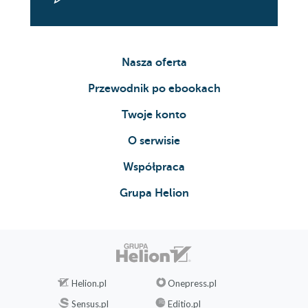
16
17
18
19
Nasza oferta
20
Przewodnik po ebookach
21
22
Twoje konto
CZĘŚĆ PIĄTA. TRUPY
O serwisie
1
2
Współpraca
3
Grupa Helion
Pięć minut z Jaumem
4
5
6
7
8
Helion.pl
Onepress.pl
9
Sensus.pl
Editio.pl