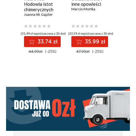
2
Hodowla istot
inne opowieści
przywód
3
chimerycznych
Marcin Mortka
Strategi
Joanna W. Gajzler
szkoły 
Dave Berk
4
organizac
Ceuta
zarządz
5
(31,49 zł najniższa cena z 30 dni)
(33,59 zł najniższa cena z 30 dni)
(33,59 zł najni
6
33.74 zł
35.99 zł
3
7
Niezbędna retrospekcja (w postaci
44.99zł
(-25%)
47.99zł
(-25%)
47.99z
powracającego koszmaru)
8
9
10
11
12
13
14
15
16
INTERLUDIUM. CONSTANZ