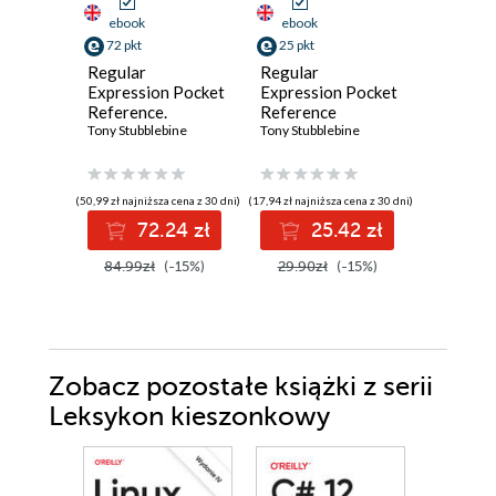
ebook
ebook
ebook
ksi
72 pkt
25 pkt
47 pkt
Regular
Regular
Progra
Expression Pocket
Expression Pocket
wspoma
Reference.
Reference
sztuczn
Regular
Tony Stubblebine
Tony Stubblebine
inteligen
Tom Taulli
Expressions for
Lepsze
Perl, Ruby, PHP,
planowa
Python, C, Java
kodowan
(50,99 zł najniższa cena z 30 dni)
(17,94 zł najniższa cena z 30 dni)
(39,50 zł najni
and .NET. 2nd
testowan
72.24 zł
25.42 zł
4
Edition
wdrażan
84.99zł
(-15%)
29.90zł
(-15%)
79.00z
Zobacz pozostałe książki z serii
Leksykon kieszonkowy