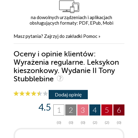
na dowolnych urządzeniach i aplikacjach
obsługujących formaty: PDF, EPub, Mobi
Masz pytania? Zajrzyj do zakładki
Pomoc
»
Oceny i opinie klientów:
Wyrażenia regularne. Leksykon
kieszonkowy. Wydanie II Tony
Stubblebine
Dodaj opinię
4.5
1
2
3
4
5
6
(0)
(0)
(0)
(2)
(2)
(0)