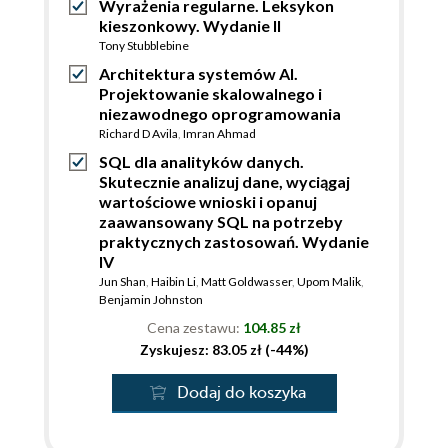
Wyrażenia regularne. Leksykon
kieszonkowy. Wydanie II
Tony Stubblebine
Architektura systemów AI.
Projektowanie skalowalnego i
niezawodnego oprogramowania
Richard D Avila
,
Imran Ahmad
SQL dla analityków danych.
Skutecznie analizuj dane, wyciągaj
wartościowe wnioski i opanuj
zaawansowany SQL na potrzeby
praktycznych zastosowań. Wydanie
IV
Jun Shan
,
Haibin Li
,
Matt Goldwasser
,
Upom Malik
,
Benjamin Johnston
Cena zestawu:
104.85 zł
Zyskujesz: 83.05 zł (-44%)
Dodaj do koszyka