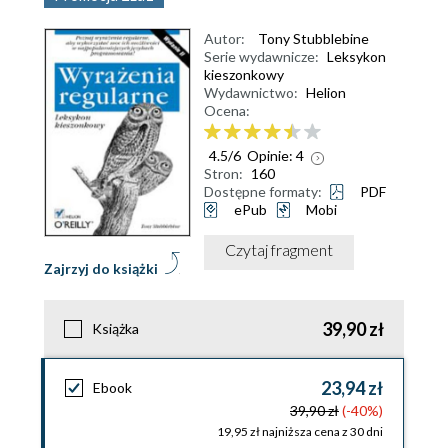
Autor:
Tony Stubblebine
Serie wydawnicze:
Leksykon
kieszonkowy
Wydawnictwo:
Helion
Ocena:
4.5
/
6
Opinie:
4
Stron:
160
Dostępne formaty:
PDF
ePub
Mobi
Czytaj fragment
Zajrzyj do książki
39,90 zł
Książka
23,94 zł
Ebook
39,90 zł
(-40%)
19,95 zł najniższa cena z 30 dni