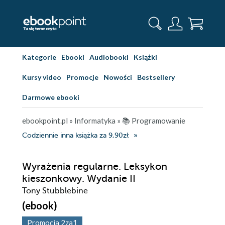
Kategorie
Ebooki
Audiobooki
Książki
Kursy video
Promocje
Nowości
Bestsellery
Darmowe ebooki
ebookpoint.pl
»
Informatyka
»
📚 Programowanie
Codziennie inna książka za 9,90zł
Wyrażenia regularne. Leksykon
kieszonkowy. Wydanie II
Tony Stubblebine
(ebook)
Promocja 2za1