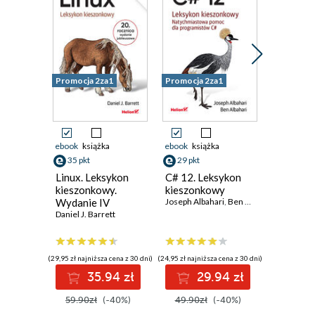
Promocja 2za1
Promocja 2za1
Promocja 
ebook
książka
ebook
książka
ebook
ksi
35 pkt
29 pkt
29 pkt
Linux. Leksykon
C# 12. Leksykon
Potoki d
kieszonkowy.
kieszonkowy
Leksyko
Wydanie IV
Joseph Albahari
,
Ben Albahari
kieszon
Daniel J. Barrett
Przenosz
James De
przetwa
danych 
potrzeby
(29,95 zł najniższa cena z 30 dni)
(24,95 zł najniższa cena z 30 dni)
(24,95 zł najni
analizy
35.94 zł
29.94 zł
2
59.90zł
(-40%)
49.90zł
(-40%)
49.90z