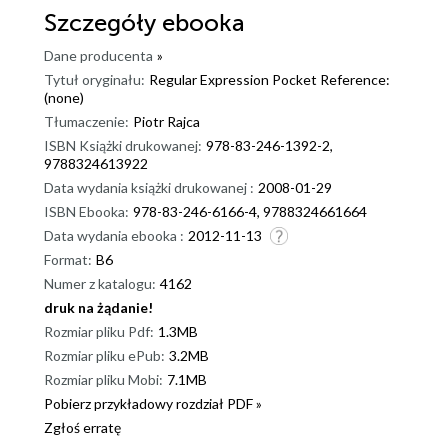
Szczegóły
ebooka
Dane producenta
»
Tytuł oryginału:
Regular Expression Pocket Reference:
(none)
Tłumaczenie:
Piotr Rajca
ISBN Książki drukowanej:
978-83-246-1392-2,
9788324613922
Data wydania książki drukowanej :
2008-01-29
ISBN Ebooka:
978-83-246-6166-4, 9788324661664
Data wydania ebooka :
2012-11-13
Format:
B6
Numer z katalogu:
4162
druk na żądanie!
dnż
Rozmiar pliku Pdf:
1.3MB
Rozmiar pliku ePub:
3.2MB
Rozmiar pliku Mobi:
7.1MB
Pobierz przykładowy rozdział PDF »
Zgłoś erratę