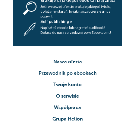
Brakuje Ci jakiegoś ebooka? Daj znać!
Jeśli w naszej ofercie brakuje jakiegoś tytulu,
dołożymy starań, by jak najszybciej się u nas
pojawił.
Self publishing »
Napisałeś ebooka lub nagrałeś audibook?
Dołącz do nas i sprzedawaj go w Ebookpoint!
Nasza oferta
Przewodnik po ebookach
Twoje konto
O serwisie
Współpraca
Grupa Helion