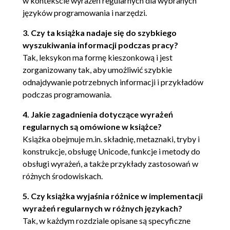
w kontekście wyrażeń regularnych dla wybranych
języków programowania i narzędzi.
Ruby (93)
Obsługiwane metaznaki (93)
3. Czy ta książka nadaje się do szybkiego
wyszukiwania informacji podczas pracy?
Interfejs obiektowy (97)
Tak, leksykon ma formę kieszonkową i jest
Obsługa Unicode (104)
zorganizowany tak, aby umożliwić szybkie
odnajdywanie potrzebnych informacji i przykładów
Przykłady (105)
podczas programowania.
JavaScript (106)
4. Jakie zagadnienia dotyczące wyrażeń
Obsługiwane metaznaki (106)
regularnych są omówione w książce?
Metody i obiekty związane z wykorzystaniem
Książka obejmuje m.in. składnię, metaznaki, tryby i
konstrukcje, obsługę Unicode, funkcje i metody do
wyrażeń regularnych (109)
obsługi wyrażeń, a także przykłady zastosowań w
Przykłady (113)
różnych środowiskach.
Inne źródła informacji (115)
5. Czy książka wyjaśnia różnice w implementacji
wyrażeń regularnych w różnych językach?
Biblioteka PCRE (115)
Tak, w każdym rozdziale opisane są specyficzne
Obsługiwane metaznaki (116)