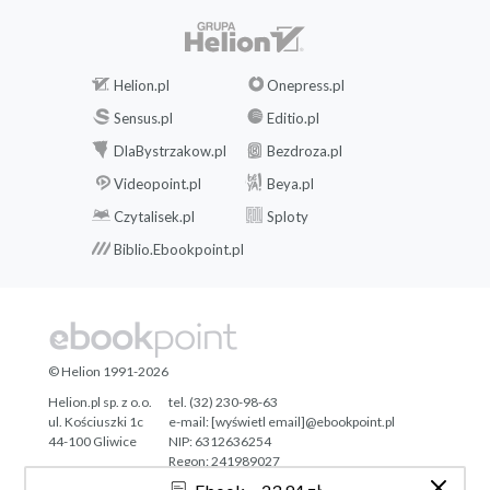
Helion.pl
Onepress.pl
Sensus.pl
Editio.pl
DlaBystrzakow.pl
Bezdroza.pl
Videopoint.pl
Beya.pl
Czytalisek.pl
Sploty
Biblio.Ebookpoint.pl
© Helion 1991-2026
Helion.pl sp. z o.o.
tel. (32) 230-98-63
ul. Kościuszki 1c
e-mail:
[wyświetl email]@ebookpoint.pl
44-100 Gliwice
NIP: 6312636254
Regon: 241989027