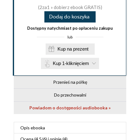
(2za1 » dobierz ebook GRATIS)
Dodaj do koszyka
Dostępny natychmiast po opłaceniu zakupu
lub
Kup na prezent
Kup 1-kliknięciem
Przenieś na półkę
Do przechowalni
Powiadom o dostępności audiobooka »
Opis
ebooka
Ocena (
4.5
/
6
) i opinie (4)