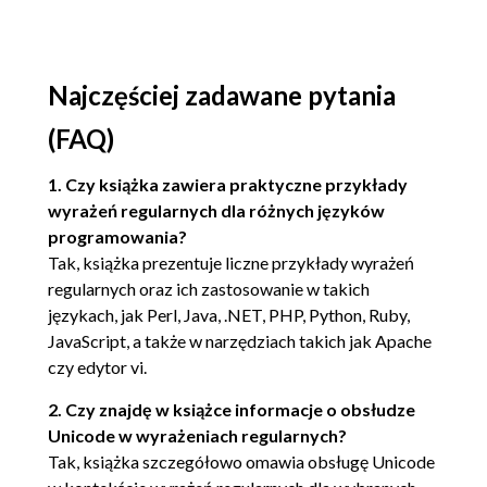
Przykłady (69)
Inne źródła informacji (71)
Najczęściej zadawane pytania
PHP (71)
(FAQ)
Obsługiwane metaznaki (71)
Funkcje obsługi wyrażeń regularnych (76)
1. Czy książka zawiera praktyczne przykłady
wyrażeń regularnych dla różnych języków
Przykłady (80)
programowania?
Inne źródła informacji (81)
Tak, książka prezentuje liczne przykłady wyrażeń
regularnych oraz ich zastosowanie w takich
Python (81)
językach, jak Perl, Java, .NET, PHP, Python, Ruby,
Obsługiwane metaznaki (82)
JavaScript, a także w narzędziach takich jak Apache
czy edytor vi.
Obiekty i funkcje modułu re (86)
Obsługa Unicode (91)
2. Czy znajdę w książce informacje o obsłudze
Unicode w wyrażeniach regularnych?
Przykłady (91)
Tak, książka szczegółowo omawia obsługę Unicode
Inne źródła informacji (92)