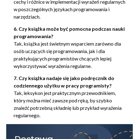
cechy i różnice w implementacji wyrażeń regularnych
PCRE API (122)
w poszczególnych językach programowania i
narzędziach.
Obsługa Unicode (127)
6. Czy książka może być pomocna podczas nauki
Przykłady (127)
programowania?
Inne źródła informacji (130)
Tak, książka jest świetnym wsparciem zarówno dla
osób uczących się programowania, jak i dla
Serwer WWW Apache (131)
praktykujących programistów chcących lepiej
Obsługiwane metaznaki (131)
wykorzystywać wyrażenia regularne.
RewriteRule (135)
7. Czy książka nadaje się jako podręcznik do
Dyrektywy dopasowywania (138)
codziennego użytku w pracy programisty?
Tak, leksykon jest praktycznym przewodnikiem,
Przykłady (139)
który można mieć zawsze pod ręką, by szybko
Edytor vi (140)
znaleźć potrzebną składnię lub przykład wyrażenia
Obsługiwane metaznaki (140)
regularnego.
Dopasowywanie wzorców (144)
Przykłady (145)