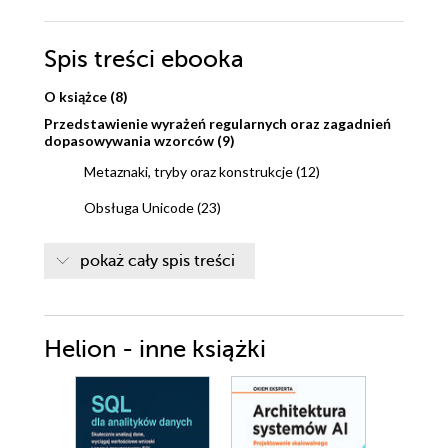
Spis treści
ebooka
O książce (8)
Przedstawienie wyrażeń regularnych oraz zagadnień
dopasowywania wzorców (9)
Metaznaki, tryby oraz konstrukcje (12)
Obsługa Unicode (23)
Przepisy na wyrażenia regularne (24)
pokaż cały spis treści
Przepisy (24)
Perl 5.8 (27)
Obsługiwane metaznaki (28)
Helion - inne książki
Operatory wyrażeń regularnych (34)
Obsługa Unicode (37)
Przykłady (38)