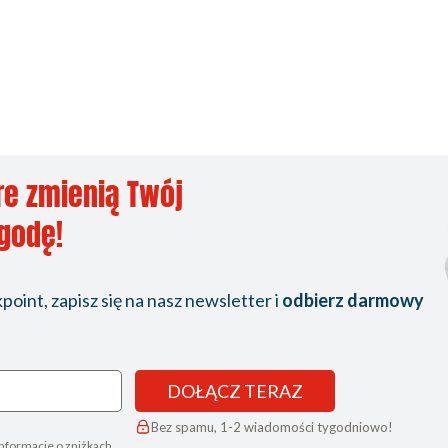
re zmienią Twój
ygodę!
oint, zapisz się na nasz newsletter i
odbierz darmowy
DOŁĄCZ TERAZ
Bez spamu, 1-2 wiadomości tygodniowo!
nformacje o zniżkach,