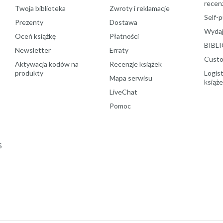
recenz
Twoja biblioteka
Zwroty i reklamacje
Self-p
Prezenty
Dostawa
Wydaj
Oceń książkę
Płatności
BIBLI
Newsletter
Erraty
Custo
Aktywacja kodów na
Recenzje książek
produkty
Logist
Mapa serwisu
książ
LiveChat
Pomoc
S