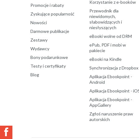
Korzystanie z e-booków
Promocje i rabaty
Przewodnik dla
Zyskujące popularność
niewidomych,
słabowidzących i
Nowości
niesłyszących
Darmowe publikacje
eBooki wolne od DRM
Zestawy
ePub, PDF i mobi w
Wydawcy
pakiecie
Bony podarunkowe
eBooki na Kindle
Testy i certyfikaty
Synchronizacja z Dropbox
Blog
Aplikacja Ebookpoint -
Android
Aplikacja Ebookpoint - iO
Aplikacja Ebookpoint -
AppGallery
Zgłoś naruszenie praw
autorskich