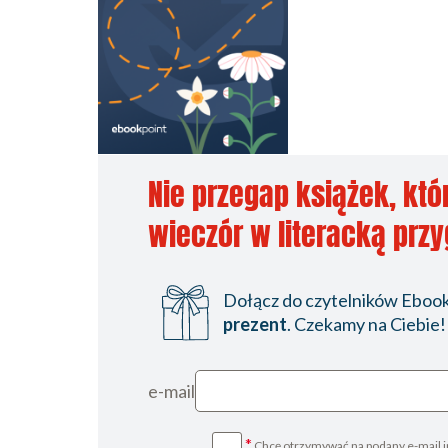
Nie przegap książek, któ
wieczór w literacką prz
Dołącz do czytelników Ebookp
prezent
. Czekamy na Ciebie!
e-mail
*
Chcę otrzymywać na podany e-mail i