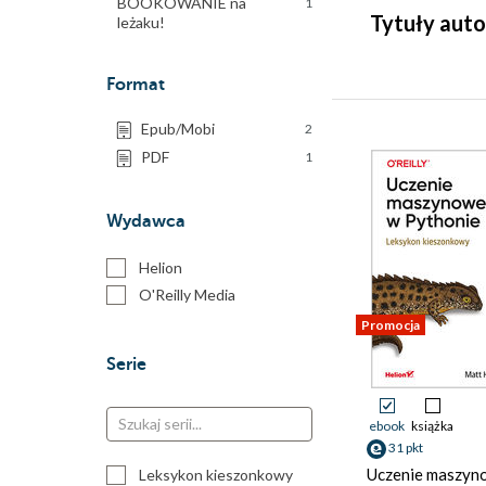
BOOKOWANIE na
1
Tytuły auto
leżaku!
Format
Epub/Mobi
2
PDF
1
Wydawca
Helion
O'Reilly Media
Promocja
Serie
ebook
książka
31 pkt
Uczenie maszyn
Leksykon kieszonkowy