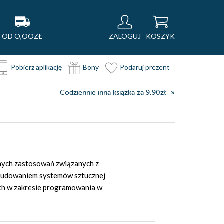
OD O,OOZŁ
ZALOGUJ
KOSZYK
Pobierz aplikację
Bony
Podaruj prezent
Codziennie inna książka za 9,90zł
żnych zastosowań związanych z
 budowaniem systemów sztucznej
niach w zakresie programowania w