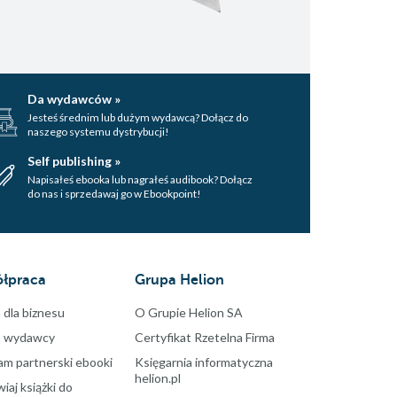
Da wydawców »
Jesteś średnim lub dużym wydawcą? Dołącz do
naszego systemu dystrybucji!
Self publishing »
Napisałeś ebooka lub nagrałeś audibook? Dołącz
do nas i sprzedawaj go w Ebookpoint!
łpraca
Grupa Helion
 dla biznesu
O Grupie Helion SA
a wydawcy
Certyfikat Rzetelna Firma
am partnerski ebooki
Księgarnia informatyczna
helion.pl
aj książki do