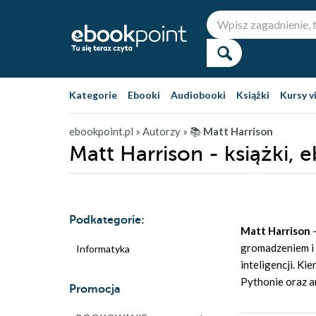
Kategorie
Ebooki
Audiobooki
Książki
Kursy v
ebookpoint.pl
» Autorzy
» 📚
Matt Harrison
Matt Harrison - książki, 
Podkategorie:
Matt Harrison
gromadzeniem i
Informatyka
inteligencji. Ki
Pythonie oraz a
Promocja