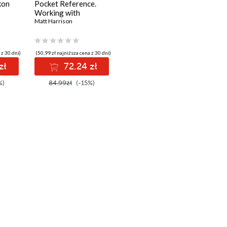
kon
Pocket Reference.
Working with
Structured Data in
Matt Harrison
Python
 z 30 dni)
(50,99 zł najniższa cena z 30 dni)
zł
72.24 zł
%)
84.99zł
(-15%)