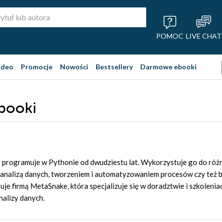
POMOC
LIVE CHAT
ideo
Promocje
Nowości
Bestsellery
Darmowe ebooki
ebooki
- programuje w Pythonie od dwudziestu lat. Wykorzystuje go do ró
 analizą danych, tworzeniem i automatyzowaniem procesów czy też
eruje firmą MetaSnake, która specjalizuje się w doradztwie i szkole
nalizy danych.