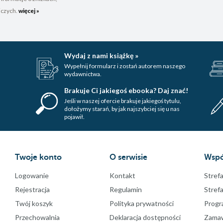
iczych.
więcej »
Wydaj z nami książkę »
Wypełnij formularz i zostań autorem naszego
wydawnictwa.
Brakuje Ci jakiegoś ebooka? Daj znać!
Jeśli w naszej ofercie brakuje jakiegoś tytulu,
dołożymy starań, by jak najszybciej się u nas
pojawił.
Twoje konto
O serwisie
Wspó
Logowanie
Kontakt
Strefa
Rejestracja
Regulamin
Stref
Twój koszyk
Polityka prywatności
Progr
Przechowalnia
Deklaracja dostępności
Zamawi