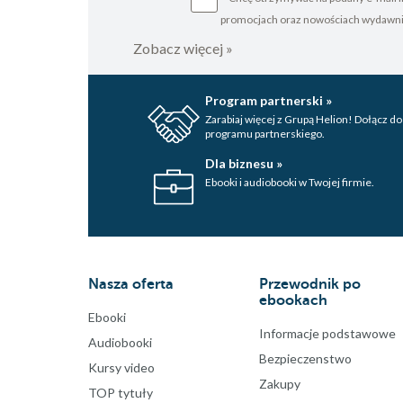
promocjach oraz nowościach wydawn
Zobacz więcej »
Program partnerski »
Zarabiaj więcej z Grupą Helion! Dołącz do
programu partnerskiego.
Dla biznesu »
Ebooki i audiobooki w Twojej firmie.
Nasza oferta
Przewodnik po
ebookach
Ebooki
Informacje podstawowe
Audiobooki
Bezpieczenstwo
Kursy video
Zakupy
TOP tytuły