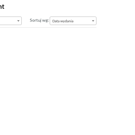
nt
Data wydania
Sortuj wg:
Data wydania