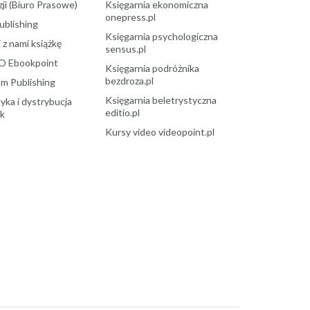
ji (Biuro Prasowe)
Księgarnia ekonomiczna
onepress.pl
ublishing
Księgarnia psychologiczna
 z nami książkę
sensus.pl
O Ebookpoint
Księgarnia podróżnika
bezdroza.pl
m Publishing
Księgarnia beletrystyczna
yka i dystrybucja
editio.pl
ek
Kursy video videopoint.pl