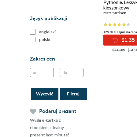
Pythonie. Leksy
kieszonkowy
Matt Harrison
Język publikacji
angielski
(28,50 zł najniższa cena
polski
31.35 
57.00zł
(-45
Zakres cen
–
Wyczyść
Podaruj prezent
Wyślij e-kartkę z
ebookiem, idealny
prezent last-minute!