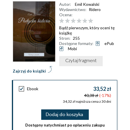
Autor:
Emil Kowalski
Wydawnictwo:
Ridero
Ocena:
Bądź pierwszym, który oceni tę
książkę
Stron:
255
Dostępne formaty:
ePub
Mobi
Czytaj fragment
Zajrzyj do książki
33,52 zł
Ebook
40,38 zł
(-17%)
34,32 zł najniższa cena z 30 dni
Dodaj do koszyka
Dostępny natychmiast po opłaceniu zakupu