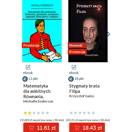
Promocja
Nowość
Nowość
Promocja
Promocja
ebook
ebook
ebook
11 pkt
18 pkt
13 pkt
Matematyka
Stygmaty brata
Staging.
dla ambitnych:
Filipa
Pozorow
Równania,
Krzysztof Galos
zabójst
geometria,
Michelle Enderson
na samo
Andrzej L
statystyka,
rachunek
różniczkowy
(11,89 zł najniższa cena z 30 dni)
(22,21 zł najniższa cena z 30 dni)
(16,15 zł najni
i całkowy
11.61 zł
18.43 zł
1