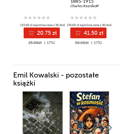
1885-1915
Charles Reznikoff
(25,00 zł najniższa cena z 30 dni)
(50,00 zł najniższa cena z 30 dni)
(44,00 zł najni
20.75 zł
41.50 zł
3
25.00zł
(-17%)
50.00zł
(-17%)
44.00z
Emil Kowalski - pozostałe
książki