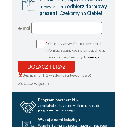
newsletter i
odbierz darmowy
prezent
. Czekamy na Ciebie!
e-mail
*
Chcę otrzymywać na podany e-mail
informacje o zniżkach, promocjach oraz
nowościach wydawniczych.
więcej »
DOŁĄCZ TERAZ
Bez spamu, 1-2 wiadomości tygodniowo!
Zobacz więcej »
Program partnerski »
Zarabiaj więcej z Grupą Helion! Dołącz do
programu partnerskiego.
Wydaj z nami książkę »
Wypełnij formularz i zostań autorem naszego