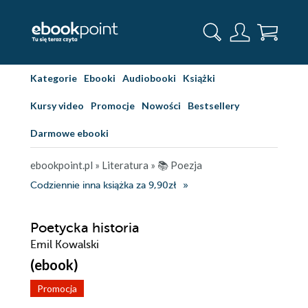
Kategorie
Ebooki
Audiobooki
Książki
Kursy video
Promocje
Nowości
Bestsellery
Darmowe ebooki
ebookpoint.pl
»
Literatura
»
📚 Poezja
Codziennie inna książka za 9,90zł
Poetycka historia
Emil Kowalski
(ebook)
Promocja