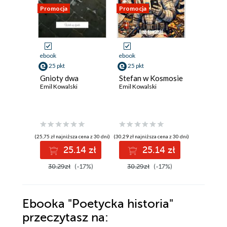
Promocja
Promocja
Promocja
ebook
ebook
ebook
25 pkt
25 pkt
25 pkt
Gnioty dwa
Stefan w Kosmosie
Pierdzie
Emil Kowalski
Emil Kowalski
Stefana
Emil Kowal
(25,75 zł najniższa cena z 30 dni)
(30,29 zł najniższa cena z 30 dni)
(30,29 zł najni
25.14 zł
25.14 zł
2
30.29zł
(-17%)
30.29zł
(-17%)
30.29z
Ebooka
"Poetycka historia"
przeczytasz na: