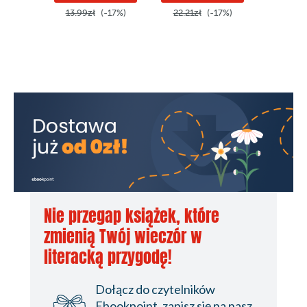
13.99zł
(-17%)
22.21zł
(-17%)
16.15z
Nie przegap książek, które
zmienią Twój wieczór w
literacką przygodę!
Dołącz do czytelników
Ebookpoint, zapisz się na nasz