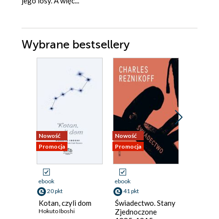
jego losy. A więc...
Wybrane bestsellery
Nowość
Nowość
Nowość
Promocja
Promocja
Promocja
ebook
ebook
ebook
20 pkt
41 pkt
36 pkt
Kotan, czyli dom
Świadectwo. Stany
Brudny 
Hokuto Iboshi
Zjednoczone
Ferreira G