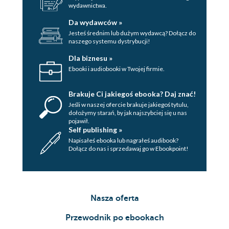
wydawnictwa.
Da wydawców »
Jesteś średnim lub dużym wydawcą? Dołącz do
naszego systemu dystrybucji!
Dla biznesu »
Ebooki i audiobooki w Twojej firmie.
Brakuje Ci jakiegoś ebooka? Daj znać!
Jeśli w naszej ofercie brakuje jakiegoś tytulu,
dołożymy starań, by jak najszybciej się u nas
pojawił.
Self publishing »
Napisałeś ebooka lub nagrałeś audibook?
Dołącz do nas i sprzedawaj go w Ebookpoint!
Nasza oferta
Przewodnik po ebookach