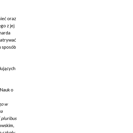
ieć oraz
go z jej
charda
patrywać
n sposób
dujących
 Nauk o
go w
wa
 pluribus
owskim,
a szkoły