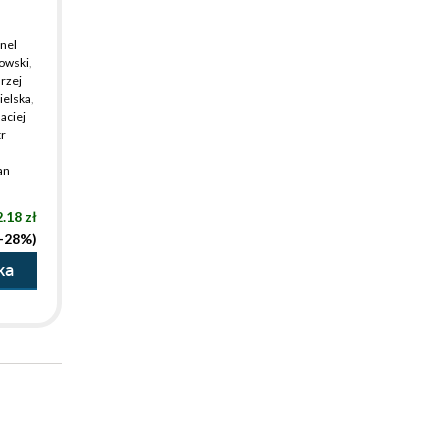
nel
owski
,
rzej
ielska
,
aciej
tr
an
.18 zł
(-28%)
ka