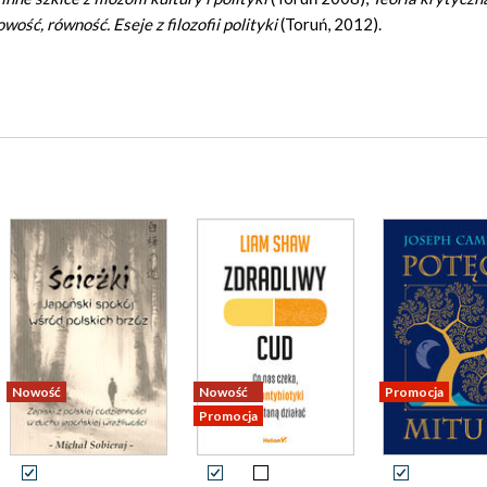
wość, równość. Eseje z filozofii polityki
(Toruń, 2012).
Nowość
Nowość
Promocja
Promocja