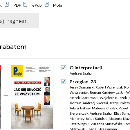
y:
PDF
ePub
Mobi
aj fragment
 rabatem
O interpretacji
Andrzej Szahaj
Przegląd. 23
Jerzy Domański
,
Robert Walenciak
,
Kor
Wawrzyniak
,
Roman Kurkiewicz
,
Jan W
Marek Czarkowski
,
Wojciech Kuczok
,
Jastrun
,
Andrzej Sikorski
,
Jerzy Bralcz
Adam Jaśkow
,
Mateusz Cieślak
,
Paweł
Siergiejczyk
,
Andrzej Szahaj
,
Eliza Sarn
Mahoney
,
Jakub Katulski
,
Mateusz Mazz
Rafał Skąpski
,
Zuzanna Muszyńska
,
Tom
Miłkowski
,
Joan E. Strassmann