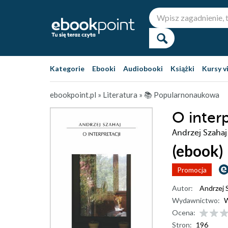
Kategorie
Ebooki
Audiobooki
Książki
Kursy v
ebookpoint.pl
»
Literatura
»
📚 Popularnonaukowa
O interp
Andrzej Szahaj
(ebook)
Promocja
Autor:
Andrzej 
Wydawnictwo:
Ocena:
Stron:
196