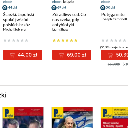
ebook
ebook
książka
ebook
44 pkt
69 pkt
50 pkt
Ścieżki. Japoński
Zdradliwy cud. Co
Potęga mitu
spokój wśród
nas czeka, gdy
Joseph Campbell
polskich brzóz
antybiotyki
Michał Sobieraj
przestaną działać
Liam Shaw
(55,99 zł najniższa ce
44.00 zł
69.00 zł
50.39
55.99zł
(-1
żki