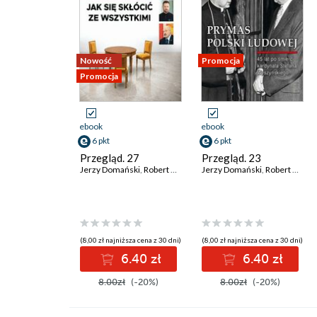
Nowość
Promocja
Promocja
ebook
ebook
6 pkt
6 pkt
Przegląd. 27
Przegląd. 23
Jerzy Domański
,
Robert Walenciak
Jerzy Domański
,
Kornel Wawrzyniak
,
Robert Walenciak
,
Jan Wi
(8,00 zł najniższa cena z 30 dni)
(8,00 zł najniższa cena z 30 dni)
6.40 zł
6.40 zł
8.00zł
(-20%)
8.00zł
(-20%)