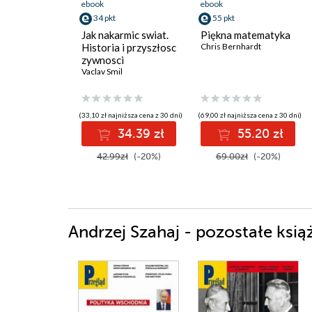
ebook
ebook
34 pkt
55 pkt
Jak nakarmic swiat.
Piękna matematyka
Historia i przyszłosc
Chris Bernhardt
zywnosci
Vaclav Smil
(33,10 zł najniższa cena z 30 dni)
(69,00 zł najniższa cena z 30 dni)
34.39 zł
55.20 zł
42.99zł
(-20%)
69.00zł
(-20%)
Andrzej Szahaj - pozostałe ksią