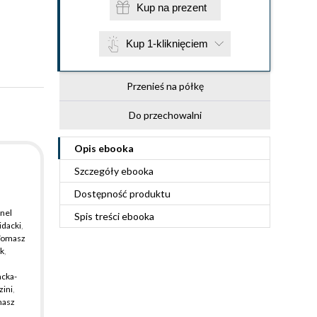
Kup na prezent
Kup 1-kliknięciem
Przenieś na półkę
Do przechowalni
Opis
ebooka
Szczegóły
ebooka
Dostępność produktu
nel
Spis treści
ebooka
idacki
,
Tomasz
yk
,
acka-
ini
,
asz