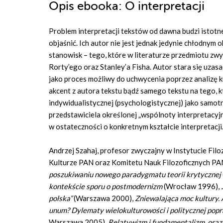
Opis
ebooka
: O interpretacji
Problem interpretacji tekstów od dawna budzi istotn
objaśnić. Ich autor nie jest jednak jedynie chłodnym
stanowisk – tego, które w literaturze przedmiotu z
Rorty’ego oraz Stanley’a Fisha. Autor stara się uza
jako proces możliwy do uchwycenia poprzez analizę 
akcent z autora tekstu bądź samego tekstu na tego, k
indywidualistycznej (psychologistycznej) jako samot
przedstawiciela określonej „wspólnoty interpretacyj
w ostateczności o konkretnym kształcie interpretacji
Andrzej Szahaj, profesor zwyczajny w Instytucie Fil
Kulturze PAN oraz Komitetu Nauk Filozoficznych PAN
poszukiwaniu nowego paradygmatu teorii krytycznej
kontekście sporu o postmodernizm
(Wrocław 1996),
polska”
(Warszawa 2000),
Zniewalająca moc kultury. Ar
unum? Dylematy wielokulturowości i politycznej pop
Warszawa 2005),
Relatywizm i fundamentalizm, oraz in