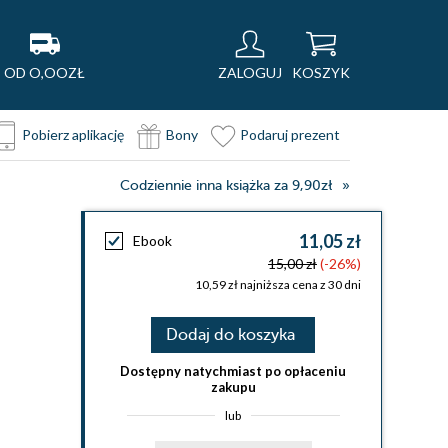
OD O,OOZŁ
ZALOGUJ
KOSZYK
Pobierz aplikację
Bony
Podaruj prezent
Codziennie inna książka za 9,90zł
11,05 zł
Ebook
15,00 zł
(-26%)
10,59 zł najniższa cena z 30 dni
Dodaj do koszyka
Dostępny natychmiast po opłaceniu
zakupu
lub