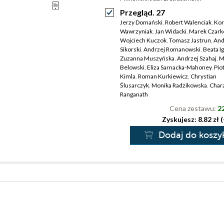
Przegląd. 27
Jerzy Domański
,
Robert Walenciak
,
Kor
Wawrzyniak
,
Jan Widacki
,
Marek Czark
Wojciech Kuczok
,
Tomasz Jastrun
,
And
Sikorski
,
Andrzej Romanowski
,
Beata Ig
Zuzanna Muszyńska
,
Andrzej Szahaj
,
M
Belowski
,
Eliza Sarnacka-Mahoney
,
Pio
Kimla
,
Roman Kurkiewicz
,
Chrystian
Ślusarczyk
,
Monika Radzikowska
,
Char
Ranganath
Cena zestawu:
22
Zyskujesz: 8.82 zł 
Dodaj do koszy