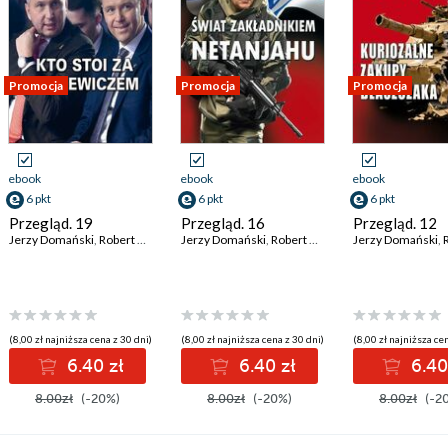
Promocja
Promocja
Promocja
ebook
ebook
ebook
6 pkt
6 pkt
6 pkt
Przegląd. 19
Przegląd. 16
Przegląd. 12
dacki
Jerzy Domański
,
,
Kornel Wawrzyniak
Marek Czarkowski
,
Robert Walenciak
,
,
Wojciech Kuczok
Roman Kurkiewicz
Jerzy Domański
,
Kornel Wawrzyniak
,
Tomasz Jastrun
,
Jan Widacki
,
Robert Walenciak
,
,
Roman Kurkiewicz
Marek Czarkowski
,
Andrzej Sikorski
Jerzy Domański
,
Kornel Wawrz
,
,
,
Wojci
Jan Wi
Andrz
,
Ro
(8,00 zł najniższa cena z 30 dni)
(8,00 zł najniższa cena z 30 dni)
(8,00 zł najniższa cen
6.40 zł
6.40 zł
6.40
8.00zł
(-20%)
8.00zł
(-20%)
8.00zł
(-2