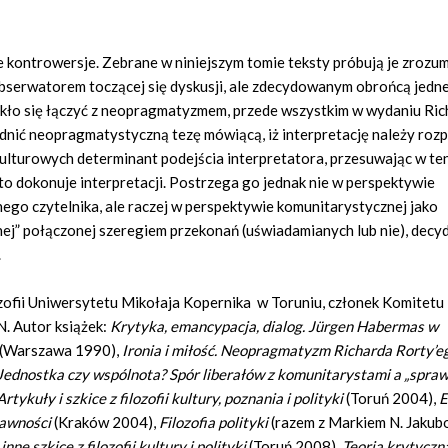
e kontrowersje. Zebrane w niniejszym tomie teksty próbują je zrozum
 obserwatorem toczącej się dyskusji, ale zdecydowanym obrońcą jedne
wykło się łączyć z neopragmatyzmem, przede wszystkim w wydaniu Ri
sadnić neopragmatystyczną tezę mówiącą, iż interpretację należy roz
kulturowych determinant podejścia interpretatora, przesuwając w te
to dokonuje interpretacji. Postrzega go jednak nie w perspektywie
nego czytelnika, ale raczej w perspektywie komunitarystycznej jako
nej” połączonej szeregiem przekonań (uświadamianych lub nie), decy
.
ozofii Uniwersytetu Mikołaja Kopernika w Toruniu, członek Komitetu
. Autor książek:
Krytyka, emancypacja, dialog. Jürgen Habermas w
(Warszawa 1990),
Ironia i miłość. Neopragmatyzm Richarda Rorty’e
Jednostka czy wspólnota? Spór liberałów z komunitarystami a „spra
tykuły i szkice z filozofii kultury, poznania i polityki
(Toruń 2004),
E
rawności
(Kraków 2004),
Filozofia polityki
(razem z Markiem N. Jakub
ne szkice z filozofii kultury i polityki
(Toruń 2008),
Teoria krytyczn