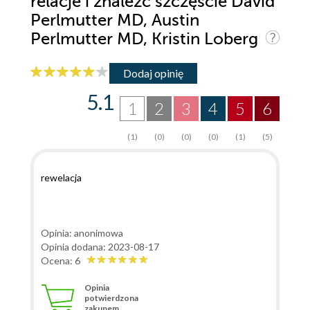
relacje i znaleźć szczęście David
Perlmutter MD, Austin
Perlmutter MD, Kristin Loberg
Dodaj opinię
5.1
1
2
3
4
5
6
(1)
(0)
(0)
(0)
(1)
(5)
rewelacja
Opinia: anonimowa
Opinia dodana: 2023-08-17
Ocena: 6
Opinia
potwierdzona
zakupem