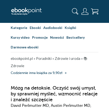
Kategorie
Ebooki
Audiobooki
Książki
Kursy video
Promocje
Nowości
Bestsellery
Darmowe ebooki
ebookpoint.pl
»
Poradniki
»
Zdrowie i uroda
»
📚
Zdrowie
Codziennie inna książka za 9,90zł
Mózg na detoksie. Oczyść swój umysł,
by sprawniej myśleć, wzmocnić relacje
i znaleźć szczęście
David Perlmutter MD, Austin Perlmutter MD,