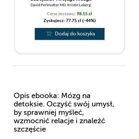
David Perlmutter MD
,
Kristin Loberg
Cena zestawu:
98.15 zł
Zyskujesz: 77.75 zł (-44%)
Dodaj do koszyka
Opis
ebooka
: Mózg na
detoksie. Oczyść swój umysł,
by sprawniej myśleć,
wzmocnić relacje i znaleźć
szczęście