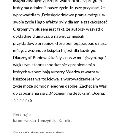
książki zostajemy przeprowadzeni przez program,
który ma odmienić nasze życie. Muszę przyznać, że
wprowadziłam „Dziesięciodniowe pranie mózgu” w
swoje życie i jego efekty były dla mnie zaskakujące!
Ogromnym plusem jest fakt, że autorzy wszystko
dokładnie tłumaczą, a nawet zamieścili
przykładowe przepisy, które pomogą zadbać o nasz
mózg. Uważam, że książka ta jest dla każdego.
Dlaczego? Ponieważ każdy z nas w mniejszym, bądź
większym stopniu spotkał się z problemami o
których wspominają autorzy. Wiedza zawarta w
książce jest wartościowa, a wprowadzenie jej w
życie może pomóc niejednej osobie. Zachęcam Was
do zapoznania się z „Mózgiem na detoksie”. Ocena:
⭐⭐⭐⭐⭐/6
Recenzja:
k.tomzynska Tomżyńska Karolina
Recenzja dotyczy produktu: