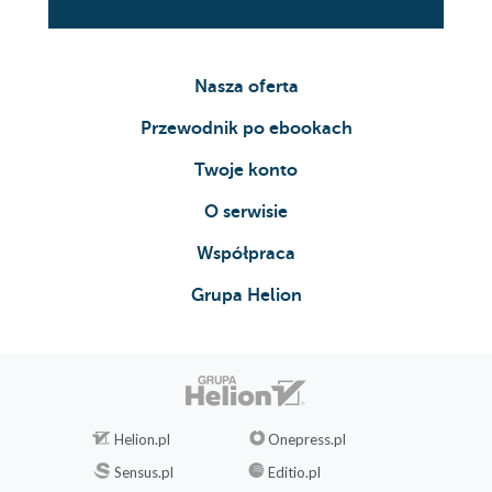
Dzień 10. Do przodu 200
Rozdział 12. Przepisy 203
Produkty podstawowe 204
Nasza oferta
Śniadania 211
Przewodnik po ebookach
Przystawki, zupy, sałatki i małe dodatki 218
Twoje konto
Dania główne 229
O serwisie
Dodatki 239
Współpraca
Desery 247
Grupa Helion
Napoje 252
Podsumowanie 259
Podziękowania 265
Źródła ilustracji 267
Helion.pl
Onepress.pl
O autorach 269
Przypisy końcowe 270
Sensus.pl
Editio.pl