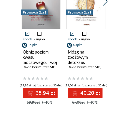
Promocja 2za1
Promocja 2za1
Nowość
Promocja
ebook
książka
ebook
książka
ebook
35 pkt
40 pkt
39 pkt
Obniż poziom
Mózg na
Kod mik
kwasu
zbożowym
Jak połąc
moczowego. Twój
detoksie.
i mózgu
klucz do utraty
David Perlmutter MD
Zaskakująca
David Perlmutter MD
,
Kristin Loberg
emocje, 
Dr Steven 
masy, kontroli
prawda o pszenicy,
odporno
poziomu cukru i
węglowodanach i
znakomitego
cukrze - cichych
(29,95 zł najniższa cena z 30 dni)
(33,50 zł najniższa cena z 30 dni)
(33,79 zł najni
zdrowia
zabójcach
35.94 zł
40.20 zł
3
Twojego mózgu
59.90zł
(-40%)
67.00zł
(-40%)
49.99z