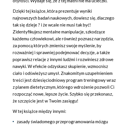
otyłości. Wydaje się, że z tej matni nie ma ucieczki.
Dzięki tej książce, która prezentuje wyniki
najnowszych badań naukowych, dowiesz się, dlaczego
tak się dzieje ? i że wcale nie musi tak być!
Zidentyfikujesz mentalne manipulacje, szkodzące
każdemu człowiekowi, ale również poznasz narzędzia,
za pomocą których zmienisz swoje myślenie, by
rozważniej i sprawniej podejmować decyzje, a także
poprawisz relacje z innymi ludźmi i rozwiniesz zdrowe
nawyki. W efekcie odzyskasz skupienie, wzmocnisz
ciało i odświeżysz umysł. Znakomitym uzupełnieniem
treści jest dziesięciodniowy program treningowy wraz
z planem dietetycznym, którego wdrożenie pozwoli Ci
rozpocząć nowe, lepsze życie. Szybko się przekonasz,
że szczęście jest w Twoim zasięgu!
W tej książce między innymi:
zasady świadomego przeprogramowania mózgu