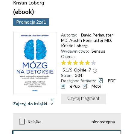
Kristin Loberg
(ebook)
Promocja 2za1
Autorzy:
David Perlmutter
MD
,
Austin Perlmutter MD
,
Kristin Loberg
Wydawnictwo:
Sensus
Ocena:
5.1
/
6
Opinie:
7
Stron:
304
Dostępne formaty:
PDF
ePub
Mobi
Czytaj fragment
Zajrzyj do książki
Książka
niedostępna