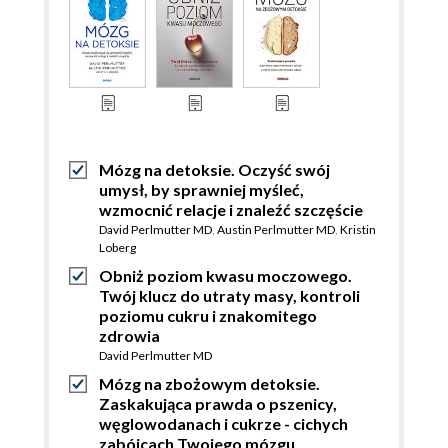
Mózg na detoksie. Oczyść swój
umysł, by sprawniej myśleć,
wzmocnić relacje i znaleźć szczęście
David Perlmutter MD
,
Austin Perlmutter MD
,
Kristin
Loberg
Obniż poziom kwasu moczowego.
Twój klucz do utraty masy, kontroli
poziomu cukru i znakomitego
zdrowia
David Perlmutter MD
Mózg na zbożowym detoksie.
Zaskakująca prawda o pszenicy,
węglowodanach i cukrze - cichych
zabójcach Twojego mózgu