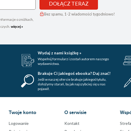
DOŁĄCZ TERAZ
Bez spamu, 1-2 wiadomości tygodniowo!
nformacje o zniżkach,
iczych.
więcej »
Wydaj z nami książkę »
Wypełnij formularz i zostań autorem naszego
wydawnictwa.
Brakuje Ci jakiegoś ebooka? Daj znać!
Jeśli w naszej ofercie brakuje jakiegoś tytulu,
dołożymy starań, by jak najszybciej się u nas
pojawił.
Twoje konto
O serwisie
Wspó
Logowanie
Kontakt
Strefa