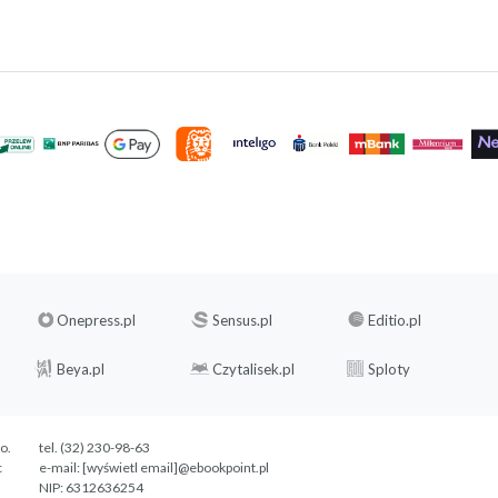
Onepress.pl
Sensus.pl
Editio.pl
Beya.pl
Czytalisek.pl
Sploty
.o.
tel. (32) 230-98-63
c
e-mail:
[wyświetl email]@ebookpoint.pl
NIP: 6312636254