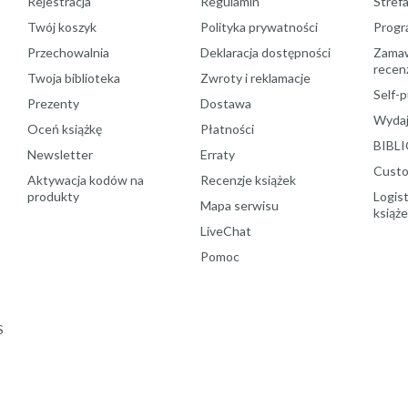
Rejestracja
Regulamin
Stref
Twój koszyk
Polityka prywatności
Progr
Przechowalnia
Deklaracja dostępności
Zamawi
recenz
Twoja biblioteka
Zwroty i reklamacje
Self-p
Prezenty
Dostawa
Wydaj
Oceń książkę
Płatności
BIBLI
Newsletter
Erraty
Custo
Aktywacja kodów na
Recenzje książek
produkty
Logist
Mapa serwisu
książ
LiveChat
Pomoc
S