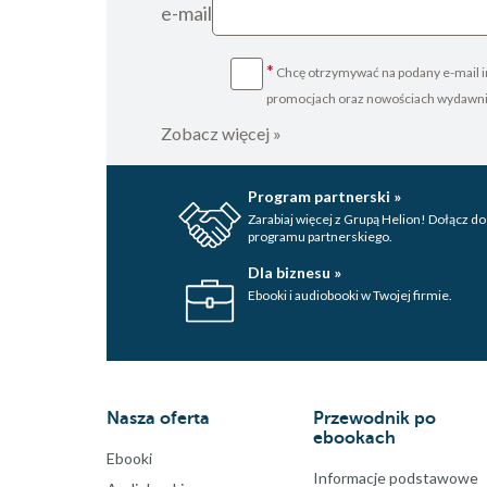
e-mail
*
Chcę otrzymywać na podany e-mail i
promocjach oraz nowościach wydawn
Zobacz więcej »
Program partnerski »
Zarabiaj więcej z Grupą Helion! Dołącz do
programu partnerskiego.
Dla biznesu »
Ebooki i audiobooki w Twojej firmie.
Nasza oferta
Przewodnik po
ebookach
Ebooki
Informacje podstawowe