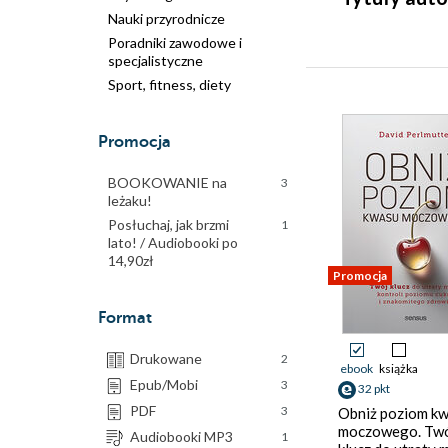
Nauki przyrodnicze
Poradniki zawodowe i
specjalistyczne
Sport, fitness, diety
Promocja
BOOKOWANIE na
3
leżaku!
Posłuchaj, jak brzmi
1
lato! / Audiobooki po
14,90zł
Promocja
Format
Drukowane
2
ebook
książka
Epub/Mobi
3
32 pkt
PDF
3
Obniż poziom k
moczowego. Tw
Audiobooki MP3
1