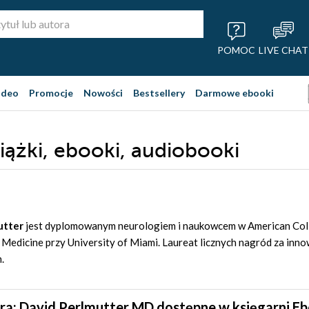
POMOC
LIVE CHAT
ideo
Promocje
Nowości
Bestsellery
Darmowe ebooki
iążki, ebooki, audiobooki
utter
jest dyplomowanym neurologiem i naukowcem w American Colle
f Medicine przy University of Miami. Laureat licznych nagród za inn
.
ra: David Perlmutter MD dostępne w księgarni E