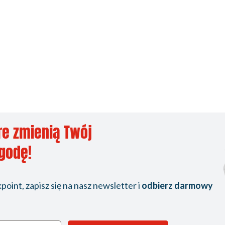
re zmienią Twój
ygodę!
oint, zapisz się na nasz newsletter i
odbierz darmowy