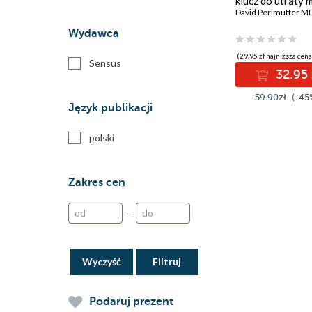
klucz do utraty 
kontroli poziomu
David Perlmutter M
i znakomitego z
Wydawca
(29,95 zł najniższa cena
Sensus
32.95 
59.90zł
(-45
Język publikacji
polski
Zakres cen
–
Wyczyść
Podaruj prezent