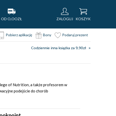
OD O,OOZŁ
ZALOGUJ
KOSZYK
Pobierz aplikację
Bony
Podaruj prezent
Codziennie inna książka za 9,90zł
ge of Nutrition, a także profesorem w
owacyjne podejście do chorób
bookpoint