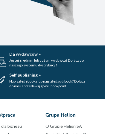
Da wydawców »
Jesteś średnim lub dużym wydawcą? Dołącz do
naszego systemu dystrybucji!
Self publishing »
Napisałeś ebooka lub nagrałeś audibook? Dołącz
do nas i sprzedawaj go w Ebookpoint!
łpraca
Grupa Helion
 dla biznesu
O Grupie Helion SA