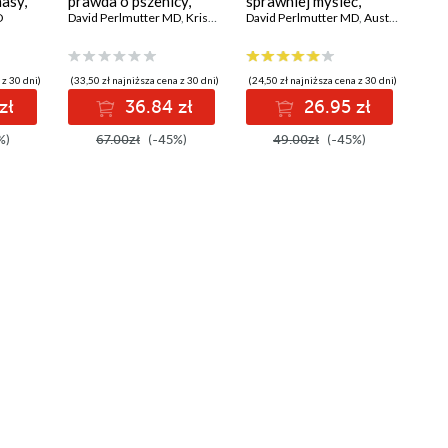
masy,
prawda o pszenicy,
sprawniej myśleć,
 cukru
D
węglowodanach i
David Perlmutter MD
,
Kristin Loberg
wzmocnić relacje i
David Perlmutter MD
,
Austin Perlmutter MD
drowia
cukrze - cichych
znaleźć szczęście
zabójcach Twojego
mózgu
 z 30 dni)
(33,50 zł najniższa cena z 30 dni)
(24,50 zł najniższa cena z 30 dni)
zł
36.84 zł
26.95 zł
%)
67.00zł
(-45%)
49.00zł
(-45%)