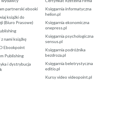
a wydawcy
Certyfikat Rzetelna Firma
am partnerski ebooki
Księgarnia informatyczna
helion.pl
aj książki do
ji (Biuro Prasowe)
Księgarnia ekonomiczna
onepress.pl
ublishing
Księgarnia psychologiczna
 z nami książkę
sensus.pl
O Ebookpoint
Księgarnia podróżnika
bezdroza.pl
m Publishing
Księgarnia beletrystyczna
yka i dystrybucja
editio.pl
ek
Kursy video videopoint.pl