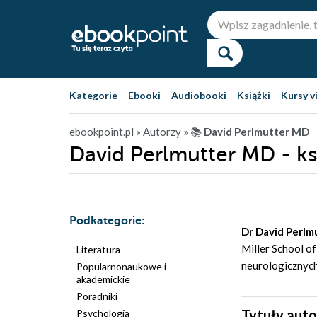
Kategorie
Ebooki
Audiobooki
Książki
Kursy v
ebookpoint.pl
» Autorzy
» 📚
David Perlmutter MD
David Perlmutter MD - ks
Podkategorie:
Dr David Perlm
Miller School o
Literatura
neurologicznych
Popularnonaukowe i
akademickie
Poradniki
Tytuły auto
Psychologia