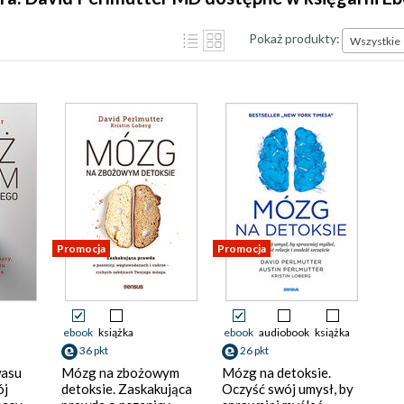
Pokaż produkty:
Wszystkie
Promocja
Promocja
ebook
książka
ebook
audiobook
książka
36 pkt
26 pkt
wasu
Mózg na zbożowym
Mózg na detoksie.
ój
detoksie. Zaskakująca
Oczyść swój umysł, by