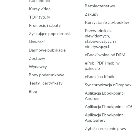
Audiobooki
Bezpieczenstwo
Kursy video
Zakupy
TOP tytuły
Korzystanie z e-booków
Promocje i rabaty
Przewodnik dla
Zyskujące popularność
niewidomych,
słabowidzących i
Nowości
niesłyszących
Darmowe publikacje
eBooki wolne od DRM
Zestawy
ePub, PDF i mobi w
Wydawcy
pakiecie
Bony podarunkowe
eBooki na Kindle
Testy i certyfikaty
Synchronizacja z Dropbox
Blog
Aplikacja Ebookpoint -
Android
Aplikacja Ebookpoint - iO
Aplikacja Ebookpoint -
AppGallery
Zgłoś naruszenie praw