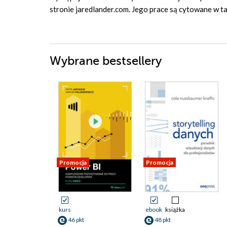
stronie jaredlander.com. Jego prace są cytowane w tak
Wybrane bestsellery
Promocja
Promocja
kurs
ebook
książka
46 pkt
48 pkt