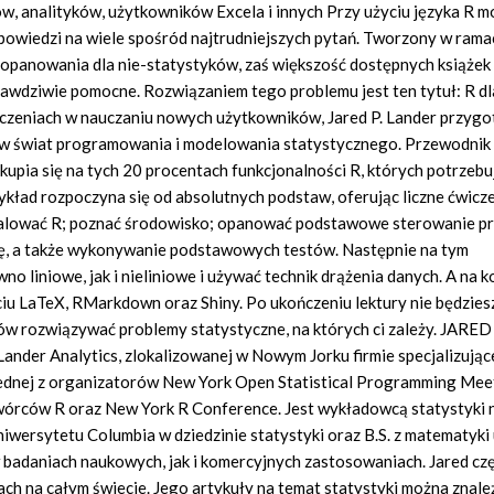
w, analityków, użytkowników Excela i innych Przy użyciu języka R m
powiedzi na wiele spośród najtrudniejszych pytań. Tworzony w ram
o opanowania dla nie-statystyków, zaś większość dostępnych książek
prawdziwie pomocne. Rozwiązaniem tego problemu jest ten tytuł: R dl
dczeniach w nauczaniu nowych użytkowników, Jared P. Lander przyg
a w świat programowania i modelowania statystycznego. Przewodnik 
skupia się na tych 20 procentach funkcjonalności R, których potrzebu
ład rozpoczyna się od absolutnych podstaw, oferując liczne ćwicz
nstalować R; poznać środowisko; opanować podstawowe sterowanie p
cję, a także wykonywanie podstawowych testów. Następnie na tym
 liniowe, jak i nieliniowe i używać technik drążenia danych. A na k
iu LaTeX, RMarkdown oraz Shiny. Po ukończeniu lektury nie będzies
tów rozwiązywać problemy statystyczne, na których ci zależy. JARED 
nder Analytics, zlokalizowanej w Nowym Jorku firmie specjalizujące
 jednej z organizatorów New York Open Statistical Programming Me
wórców R oraz New York R Conference. Jest wykładowcą statystyki 
iwersytetu Columbia w dziedzinie statystyki oraz B.S. z matematyki
badaniach naukowych, jak i komercyjnych zastosowaniach. Jared cz
ch na całym świecie. Jego artykuły na temat statystyki można znale