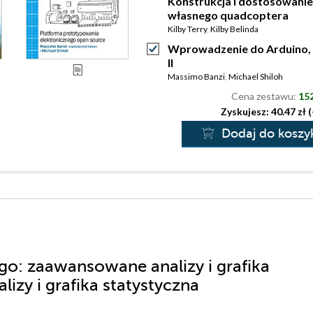
Konstrukcja i dostosowanie
własnego quadcoptera
Kilby Terry
,
Kilby Belinda
Wprowadzenie do Arduino,
II
Massimo Banzi
,
Michael Shiloh
Cena zestawu:
152
Zyskujesz: 40.47 zł 
Dodaj do koszy
ego: zaawansowane analizy i grafika
izy i grafika statystyczna