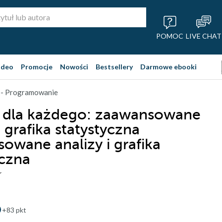
POMOC
LIVE CHAT
ideo
Promocje
Nowości
Bestsellery
Darmowe ebooki
 - Programowanie
 dla każdego: zaawansowane
i grafika statystyczna
owane analizy i grafika
yczna
r
+83 pkt