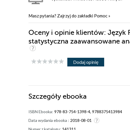
Masz pytania? Zajrzyj do zakładki
Pomoc
»
Oceny i opinie klientów: Język 
statystyczna zaawansowane anal
Dodaj opinię
Szczegóły
ebooka
ISBN Ebooka:
978-83-754-1398-4, 9788375413984
Data wydania ebooka :
2018-08-01
Numer z katalogu:
141311