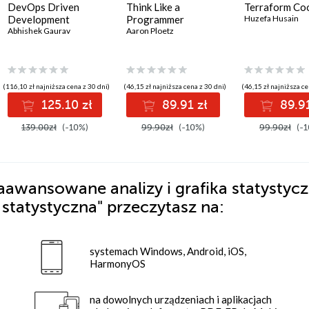
DevOps Driven
Think Like a
Terraform Co
Development
Programmer
Huzefa Husain
Abhishek Gaurav
Aaron Ploetz
(116,10 zł najniższa cena z 30 dni)
(46,15 zł najniższa cena z 30 dni)
(46,15 zł najniższa ce
125.10 zł
89.91 zł
89.91
139.00zł
(-10%)
99.90zł
(-10%)
99.90zł
(-1
aawansowane analizy i grafika statystyc
 statystyczna"
przeczytasz na:
systemach Windows, Android, iOS,
HarmonyOS
na dowolnych urządzeniach i aplikacjach