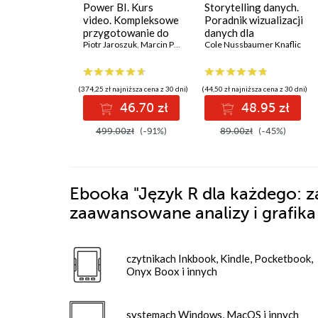
Power BI. Kurs
Storytelling danych.
video. Kompleksowe
Poradnik wizualizacji
przygotowanie do
danych dla
pracy Power BI
Piotr Jaroszuk
,
Marcin Paluszkiewicz
profesjonalistów
Cole Nussbaumer Knaflic
developera
(374,25 zł najniższa cena z 30 dni)
(44,50 zł najniższa cena z 30 dni)
46.70 zł
48.95 zł
499.00zł
(-91%)
89.00zł
(-45%)
Ebooka
"Język R dla każdego: z
zaawansowane analizy i grafika
czytnikach Inkbook, Kindle, Pocketbook,
Onyx Boox i innych
systemach Windows, MacOS i innych