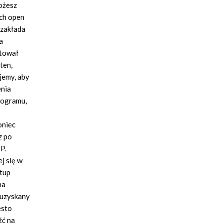
ożesz
ach open
 zakłada
a
otował
ten,
jemy, aby
enia
rogramu,
oniec
z po
P.
j się w
etup
na
 uzyskany
ęsto
źć na