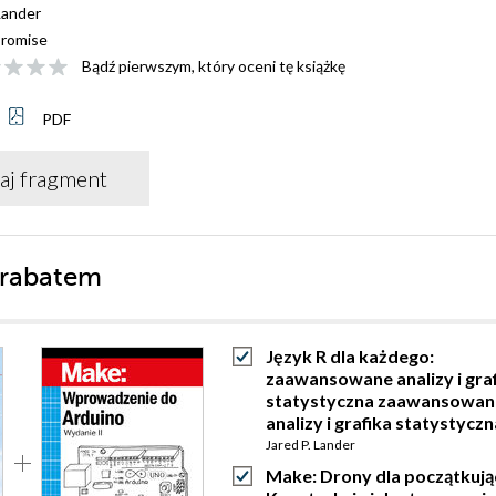
Lander
romise
Bądź pierwszym, który oceni tę książkę
PDF
aj fragment
 rabatem
Język R dla każdego:
zaawansowane analizy i gra
statystyczna zaawansowan
analizy i grafika statystyczn
Jared P. Lander
Make: Drony dla początkują