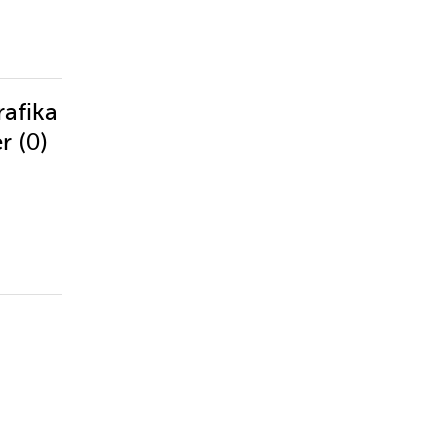
rafika
(0)
er