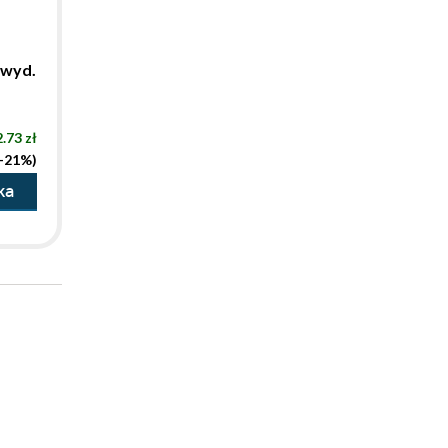
 wyd.
.73 zł
(-21%)
ka