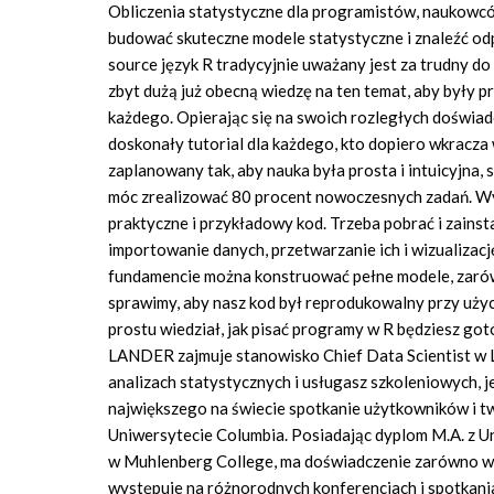
Obliczenia statystyczne dla programistów, naukowcó
budować skuteczne modele statystyczne i znaleźć od
source język R tradycyjnie uważany jest za trudny d
zbyt dużą już obecną wiedzę na ten temat, aby były 
każdego. Opierając się na swoich rozległych doświa
doskonały tutorial dla każdego, kto dopiero wkracz
zaplanowany tak, aby nauka była prosta i intuicyjna, 
móc zrealizować 80 procent nowoczesnych zadań. Wyk
praktyczne i przykładowy kod. Trzeba pobrać i zai
importowanie danych, przetwarzanie ich i wizualiza
fundamencie można konstruować pełne modele, zarówno
sprawimy, aby nasz kod był reprodukowalny przy użyc
prostu wiedział, jak pisać programy w R będziesz go
LANDER zajmuje stanowisko Chief Data Scientist w La
analizach statystycznych i usługasz szkoleniowych,
największego na świecie spotkanie użytkowników i t
Uniwersytecie Columbia. Posiadając dyplom M.A. z Un
w Muhlenberg College, ma doświadczenie zarówno w 
występuje na różnorodnych konferencjach i spotkania