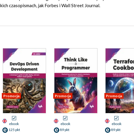
ich czasopismach, jak Forbes i Wall Street Journal.
Promocja
Promocja
Promocja
ebook
ebook
ebook
125 pkt
89 pkt
89 pkt