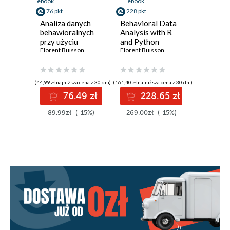
ebook
ebook
76 pkt
228 pkt
Analiza danych
Behavioral Data
behawioralnych
Analysis with R
przy użyciu
and Python
języków R i Python
Florent Buisson
Florent Buisson
(44,99 zł najniższa cena z 30 dni)
(161,40 zł najniższa cena z 30 dni)
76.49 zł
228.65 zł
89.99zł
(-15%)
269.00zł
(-15%)