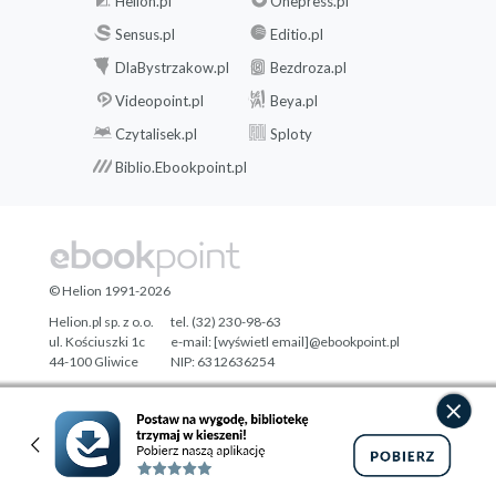
Helion.pl
Onepress.pl
Sensus.pl
Editio.pl
DlaBystrzakow.pl
Bezdroza.pl
Videopoint.pl
Beya.pl
Czytalisek.pl
Sploty
Biblio.Ebookpoint.pl
© Helion 1991-2026
Helion.pl sp. z o.o.
tel. (32) 230-98-63
ul. Kościuszki 1c
e-mail:
[wyświetl email]@ebookpoint.pl
44-100 Gliwice
NIP: 6312636254
Regon: 241989027
Designed with ♥ by
Tonik.pl
Pełna wersja strony »