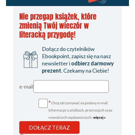
Nie przegap książek, które
zmienią Twój wieczór w
literacką przygodę!
Dołącz do czytelników
Ebookpoint, zapisz się na nasz
newsletter i
odbierz darmowy
prezent
. Czekamy na Ciebie!
e-mail
*
Chcę otrzymywać na podany e-mail
informacje o zniżkach, promocjach oraz
nowościach wydawniczych.
więcej »
DOŁĄCZ TERAZ