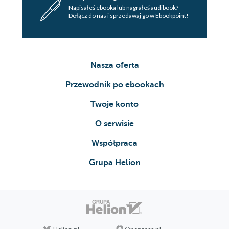
Napisałeś ebooka lub nagrałeś audibook?
Dołącz do nas i sprzedawaj go w Ebookpoint!
Nasza oferta
Przewodnik po ebookach
Twoje konto
O serwisie
Współpraca
Grupa Helion