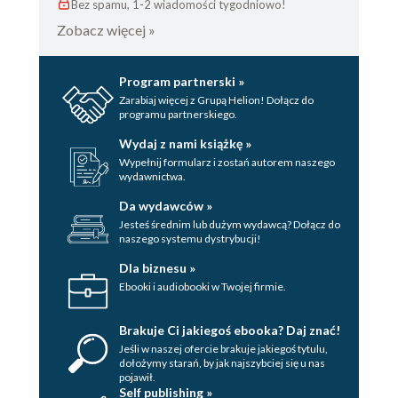
Bez spamu, 1-2 wiadomości tygodniowo!
Zobacz więcej »
Program partnerski »
Zarabiaj więcej z Grupą Helion! Dołącz do
programu partnerskiego.
Wydaj z nami książkę »
Wypełnij formularz i zostań autorem naszego
wydawnictwa.
Da wydawców »
Jesteś średnim lub dużym wydawcą? Dołącz do
naszego systemu dystrybucji!
Dla biznesu »
Ebooki i audiobooki w Twojej firmie.
Brakuje Ci jakiegoś ebooka? Daj znać!
Jeśli w naszej ofercie brakuje jakiegoś tytulu,
dołożymy starań, by jak najszybciej się u nas
pojawił.
Self publishing »