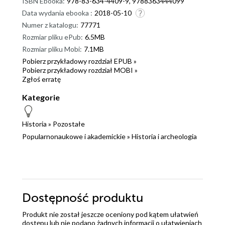
ISBN Ebooka:
978-83-634-4409-9, 9788363444099
Data wydania ebooka :
2018-05-10
Numer z katalogu:
77771
Rozmiar pliku ePub:
6.5MB
Rozmiar pliku Mobi:
7.1MB
Pobierz przykładowy rozdział EPUB »
Pobierz przykładowy rozdział MOBI »
Zgłoś erratę
Kategorie
Historia
»
Pozostałe
Popularnonaukowe i akademickie
»
Historia i archeologia
Dostępność produktu
Produkt nie został jeszcze oceniony pod kątem ułatwień
dostępu lub nie podano żadnych informacji o ułatwieniach