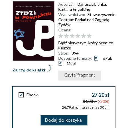
Autorzy:
Dariusz Libionka
,
Barbara Engelking
Wydawnictwo:
Stowarzyszenie
Centrum Badań nad Zagładą
Żydów
Ocena:
Bądź pierwszym, który oceni tę
książkę
Stron:
394
Dostępne formaty:
ePub
Mobi
Zajrzyj do książki
Czytaj fragment
27,20 zł
Ebook
34,00 zł
(-20%)
26,79 zł najniższa cena z 30 dni
Dodaj do koszyka