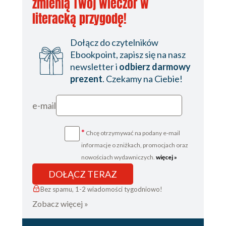
zmienią Twój wieczór w
literacką przygodę!
Dołącz do czytelników
Ebookpoint, zapisz się na nasz
newsletter i
odbierz darmowy
prezent
. Czekamy na Ciebie!
e-mail
*
Chcę otrzymywać na podany e-mail
informacje o zniżkach, promocjach oraz
nowościach wydawniczych.
więcej »
DOŁĄCZ TERAZ
Bez spamu, 1-2 wiadomości tygodniowo!
Zobacz więcej »