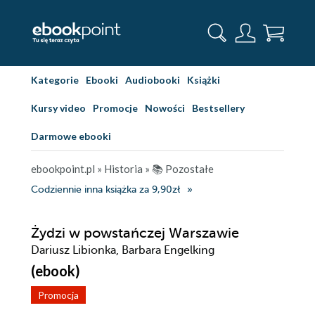
Kategorie
Ebooki
Audiobooki
Książki
Kursy video
Promocje
Nowości
Bestsellery
Darmowe ebooki
ebookpoint.pl
»
Historia
»
📚 Pozostałe
Codziennie inna książka za 9,90zł
Żydzi w powstańczej Warszawie
Dariusz Libionka, Barbara Engelking
(ebook)
Promocja