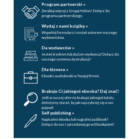
Program partnerski »
Zarabiaj więcej z Grupą Helion! Dołącz do
programu partnerskiego.
Wydaj z nami książkę »
Wypełnij formularz i zostań autorem naszego
wydawnictwa.
Da wydawców »
Jesteś średnim lub dużym wydawcą? Dołącz do
naszego systemu dystrybucji!
Dla biznesu »
Ebooki i audiobooki w Twojej firmie.
Brakuje Ci jakiegoś ebooka? Daj znać!
Jeśli w naszej ofercie brakuje jakiegoś tytulu,
dołożymy starań, by jak najszybciej się u nas
pojawił.
Self publishing »
Napisałeś ebooka lub nagrałeś audibook?
Dołącz do nas i sprzedawaj go w Ebookpoint!