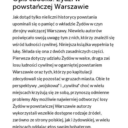
powstańczej Warszawie
Jak dotąd tylko nieliczni historycy powstania
upominali się o pamięć o wkładzie Żydów w czyn
zbrojny walczącej Warszawy. Niewielu autorów
poświęcało swoją uwagę tym z nich, którzy znaleźli się
wśród ludności cywilnej. Niniejsza książka wypełnia tę
lukę. Składa się ona z dwóch zasadniczych części.
Pierwsza dotyczy udziału Żydów w walce, druga zaś
losu ludności cywilnej w ogarniętej powstaniem
Warszawie oraz tych, którzy po kapitulacji
zdecydowali się pozostać w gruzach miasta. Obie te
perspektywy ,,wojskowa" i ,,cywilna" choć w wielu
miejscach krzyżują się ze sobą, przynoszą odmienne
problemy Aby możliwie najwierniej odtworzyć losy
Żydów w powstańczej Warszawie autorzy
wykorzystali wszelkie dostępne rodzaje źródeł,
zarówno ze strony polskiej, jak i żydowskiej, w wielu
miejscach oddając głos swoim bohaterom,