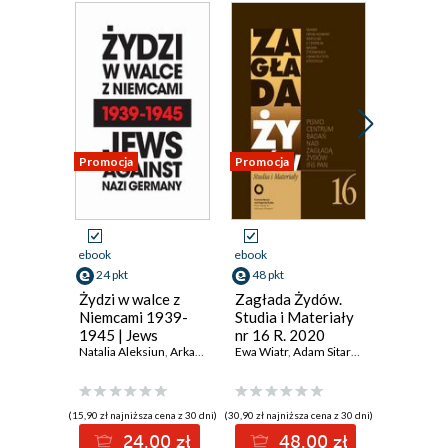
Promocja
Promocja
Promocja
ebook
ebook
ebook
24 pkt
48 pkt
48 pkt
Żydzi w walce z
Zagłada Żydów.
Zagłada
Niemcami 1939-
Studia i Materiały
Studia i
1945 | Jews
nr 16 R. 2020
nr 15 R.
Against Nazi
Natalia Aleksiun
,
Arkadi Zelcer
Ewa Wiatr
,
Andrei Zamoiski
,
Adam Sitarek
,
Michał Wójcik
,
Marian Turski
Tadeusz B
,
Laur
,
Germany 1939-
1945
(15,90 zł najniższa cena z 30 dni)
(30,90 zł najniższa cena z 30 dni)
(47,00 zł najni
24.00 zł
48.00 zł
48