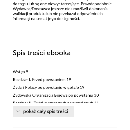
dostępu lub są one niewystarczające. Prawdopodobnie
Wydawca/Dostawca jeszcze nie umożliwił dokonania
walidacji produktu lub nie przekazał odpowiednich
informacji na temat jego dostępności.
Spis treści
ebooka
Wstęp 9
Rozdział I. Przed powstaniem 19
Żydzi i Polacy po powstaniu w getcie 19
Żydowska Organizacja Bojowa po powstaniu 30
Rozdział II. Żydzi w szeregach powstańczych 41
Żydowska Organizacja Bojowa w powstaniu 41
pokaż cały spis treści
Żydzi w oddziałach AK 58
Zaprzysiężeni przed powstaniem żołnierze AK 58