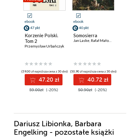
ebook
ebook
ebook
aud
47 pkt
40 pkt
58 pkt
Korzenie Polski.
Somosierra
Cierpliw
Tom 2
Jan Laske
,
Rafał Małowiecki
Genowef
Przemysław Urbańczyk
bezwsty
Magdale
Anna Brze
Przewod
średnio
zwykłych
(59,00 zł najniższa cena z 30 dni)
(50,90 zł najniższa cena z 30 dni)
(71,90 zł najni
47.20 zł
40.72 zł
5
59.00zł
(-20%)
50.90zł
(-20%)
71.90z
Dariusz Libionka, Barbara
Engelking - pozostałe książki