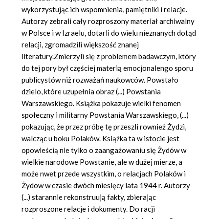
wykorzystując ich wspomnienia, pamiętniki i relacje.
Autorzy zebrali cały rozproszony materiał archiwalny
w Polsce i w Izraelu, dotarli do wielu nieznanych dotąd
relacji, zgromadzili większość znanej
literatury.Zmierzyli się z problemem badawczym, który
do tej pory był częściej materią emocjonalengo sporu
publicystów niż rozważań naukowców. Powstało
dzielo, które uzupełnia obraz (...) Powstania
Warszawskiego. Książka pokazuje wielki fenomen
społeczny i militarny Powstania Warszawskiego, (...)
pokazując, że przez próbę tę przeszli rownież Żydzi,
walcząc u boku Polaków. Książka ta w istocie jest
opowieścią nie tylko o zaangażowaniu się Żydów w
wielkie narodowe Powstanie, ale w dużej mierze, a
może nwet przede wszystkim, o relacjach Polaków i
Żydow w czasie dwóch miesięcy lata 1944 r. Autorzy
(...) starannie rekonstruują fakty, zbierając
rozproszone relacje i dokumenty. Do racji