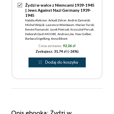
Cieślińska-Lobkowicz
,
Joanna Król
,
Michał Trębacz
,
Żydzi w walce z Niemcami 1939-1945
Łucja Pawlicka-Nowak
,
Monika Polit
,
Piotr Litka
,
| Jews Against Nazi Germany 1939-
Zdzisław Lorek
,
Grzegorz Pawlikowski
,
Marcin Kula
,
1945
Jacek Walicki
,
Adriana Bryk
,
Krystyna Radziszewska
,
Andrzej Grzegorczyk
Natalia Aleksiun
,
Arkadi Zelcer
,
Bartłomiej Grzanka
,
Andrei Zamoiski
,
,
Sylweriusz B. Królak
Michał Wójcik
,
Laurence Weinbaum
,
Aleksandra Kasznik-Christian
,
Marian Turski
,
,
Marta Tomczok
Renée Poznanski
,
Joanna Tokarska-Bakir
,
Jacek Pietrzak
,
Krzysztof Persak
,
Michał
,
Sobelman
Deborah Dash MOORE
,
Joanna Gubała-Czyżewska
,
Andrea Löw
,
Yoav Gelber
,
Zofia
,
Wóycicka
Barbara Engelking
,
Krzysztof Persak
,
Anna Bikont
,
Justyna Kowalska-
Leder
,
Jacek Leociak
,
Helena Datner
,
Martyna
Cena zestawu:
92.26 zł
Grądzka-Rejak
,
Ewa Teleżyńska-Sawicka
,
Jan
Zyskujesz: 31.74 zł (-26%)
Borowicz
,
Andrzej Żbikowski
,
Agnieszka Żółkiewska
,
Agnieszka Haska
,
Alicja Podbielska
Dodaj do koszyka
Opis
ebooka
: Żydzi w