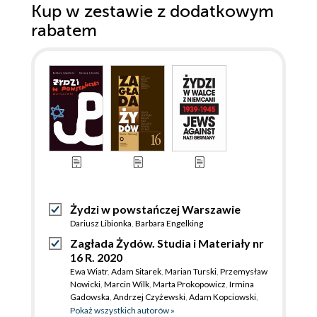
Kup w zestawie z dodatkowym
rabatem
Żydzi w powstańczej Warszawie
Dariusz Libionka
,
Barbara Engelking
Zagłada Żydów. Studia i Materiały nr
16 R. 2020
Ewa Wiatr
,
Adam Sitarek
,
Marian Turski
,
Przemysław
Nowicki
,
Marcin Wilk
,
Marta Prokopowicz
,
Irmina
Gadowska
,
Andrzej Czyżewski
,
Adam Kopciowski
,
Sławomir Poleszak
,
Dariusz Libionka
,
Nawojka
Pokaż wszystkich autorów »