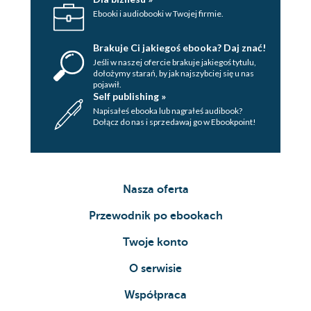
Ebooki i audiobooki w Twojej firmie.
Brakuje Ci jakiegoś ebooka? Daj znać!
Jeśli w naszej ofercie brakuje jakiegoś tytulu,
dołożymy starań, by jak najszybciej się u nas
pojawił.
Self publishing »
Napisałeś ebooka lub nagrałeś audibook?
Dołącz do nas i sprzedawaj go w Ebookpoint!
Nasza oferta
Przewodnik po ebookach
Twoje konto
O serwisie
Współpraca