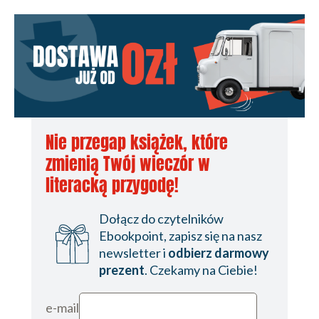
Nie przegap książek, które
zmienią Twój wieczór w
literacką przygodę!
Dołącz do czytelników
Ebookpoint, zapisz się na nasz
newsletter i
odbierz darmowy
prezent
. Czekamy na Ciebie!
e-mail