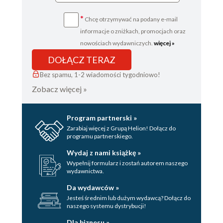
*
Chcę otrzymywać na podany e-mail
informacje o zniżkach, promocjach oraz
nowościach wydawniczych.
więcej »
DOŁĄCZ TERAZ
Bez spamu, 1-2 wiadomości tygodniowo!
Zobacz więcej »
Program partnerski »
Zarabiaj więcej z Grupą Helion! Dołącz do
programu partnerskiego.
Wydaj z nami książkę »
Wypełnij formularz i zostań autorem naszego
wydawnictwa.
Da wydawców »
Jesteś średnim lub dużym wydawcą? Dołącz do
naszego systemu dystrybucji!
Dla biznesu »