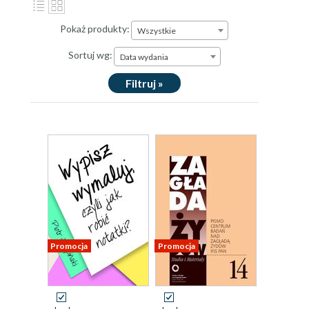
Pokaż produkty:
Wszystkie
Sortuj wg:
Data wydania
Filtruj »
Promocja
Promocja