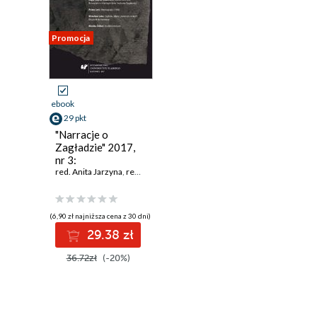
Promocja
ebook
29 pkt
"Narracje o
Zagładzie" 2017,
nr 3:
Zwierzęta/Zagłada
red. Anita Jarzyna
,
red. Piotr Krupiński
,
red. Marta Tomczok (Cuber)
(6,90 zł najniższa cena z 30 dni)
29.38 zł
36.72zł
(-20%)