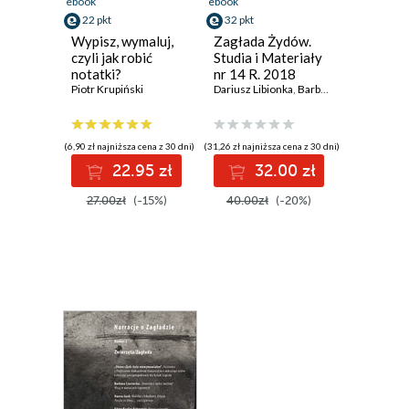
ebook
ebook
22 pkt
32 pkt
Wypisz, wymaluj,
Zagłada Żydów.
czyli jak robić
Studia i Materiały
notatki?
nr 14 R. 2018
Piotr Krupiński
Dariusz Libionka
,
Barbara Engelking
,
Jan
(6,90 zł najniższa cena z 30 dni)
(31,26 zł najniższa cena z 30 dni)
22.95 zł
32.00 zł
27.00zł
(-15%)
40.00zł
(-20%)