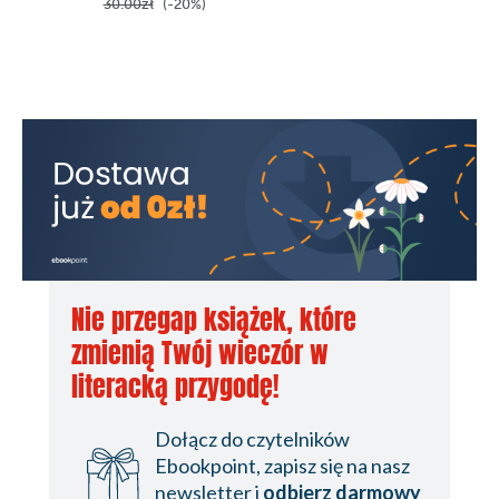
30.00zł
(-20%)
Nie przegap książek, które
zmienią Twój wieczór w
literacką przygodę!
Dołącz do czytelników
Ebookpoint, zapisz się na nasz
newsletter i
odbierz darmowy