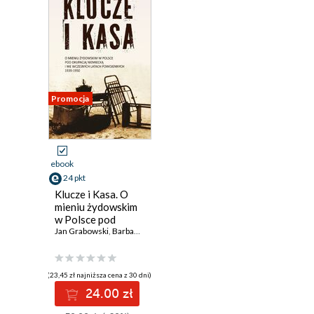
Promocja
ebook
24 pkt
Klucze i Kasa. O
mieniu żydowskim
w Polsce pod
okupacją
Jan Grabowski
,
Barbara Engelking
,
Dariusz Libionka
,
Małgorzata Melch
niemiecką i we
wczesnych latach
powojennych,
(23,45 zł najniższa cena z 30 dni)
1939-1950
24.00 zł