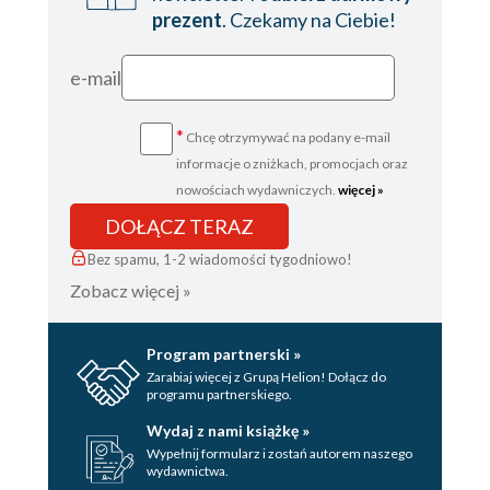
prezent
. Czekamy na Ciebie!
e-mail
*
Chcę otrzymywać na podany e-mail
informacje o zniżkach, promocjach oraz
nowościach wydawniczych.
więcej »
DOŁĄCZ TERAZ
Bez spamu, 1-2 wiadomości tygodniowo!
Zobacz więcej »
Program partnerski »
Zarabiaj więcej z Grupą Helion! Dołącz do
programu partnerskiego.
Wydaj z nami książkę »
Wypełnij formularz i zostań autorem naszego
wydawnictwa.