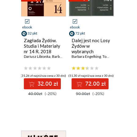
ebook
ebook
32 pkt
72 pkt
Zagłada Żydów.
Dalej jest noc Losy
Studia i Materiały
Żydów w
nr 14 R. 2018
wybranych
Dariusz Libionka
,
Barbara Engelking
powiatach
Barbara Engelking
,
Jan Grabowski
,
Tomasz Frydel
,
Jacek Leociak
,
Jan 
,
Ja
okupowanej Polski
(31,26 zł najniższa cena z 30 dni)
(51,30 zł najniższa cena z 30 dni)
32.00 zł
72.00 zł
40.00zł
(-20%)
90.00zł
(-20%)