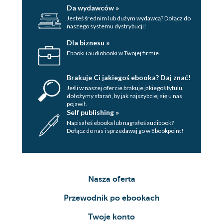
Da wydawców »
Jesteś średnim lub dużym wydawcą? Dołącz do
naszego systemu dystrybucji!
Dla biznesu »
Ebooki i audiobooki w Twojej firmie.
Brakuje Ci jakiegoś ebooka? Daj znać!
Jeśli w naszej ofercie brakuje jakiegoś tytulu,
dołożymy starań, by jak najszybciej się u nas
pojawił.
Self publishing »
Napisałeś ebooka lub nagrałeś audibook?
Dołącz do nas i sprzedawaj go w Ebookpoint!
Nasza oferta
Przewodnik po ebookach
Twoje konto