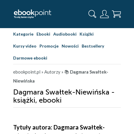
Kategorie
Ebooki
Audiobooki
Książki
Kursy video
Promocje
Nowości
Bestsellery
Darmowe ebooki
ebookpoint.pl
» Autorzy
» 📚
Dagmara Swałtek-
Niewińska
Dagmara Swałtek-Niewińska -
książki, ebooki
Tytuły autora: Dagmara Swałtek-